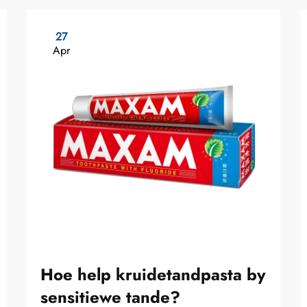
27
Apr
Hoe help kruidetandpasta by
sensitiewe tande?