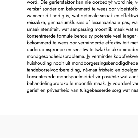
word. Die geriefsfaktor kan nie oorbedryf word nie, v
verskaf sonder om bekommerd te wees oor vloeistofb
wanneer dit nodig is, wat optimale smaak en effektiwi
reissakke, gimnasiumkluisies of lessenaarlaaie pas, w
smaakintensiteit, wat aanpassing moontlik maak wat se
konsentreerde formule behou sy potensie veel langer 
bekommerd te wees oor verminderde effektiwiteit met 
ouderdomsgroepe en sensitiwiteitsvlakke akkommodeer, 
mondgesondheidsprobleme. Jy verminder koopfrekwensie
huishouding nooit uit mondborgessingsbenodigdhede ra
tandeborselvoorbereiding, ná-maalfrisheid en doelge
konsentreerde mondspoelmiddel vir pasiënte wat aan
behandelingprotokolle moontlik maak. Jy voordeel va
gerief en privaatheid van tuisgebaseerde sorg wat na