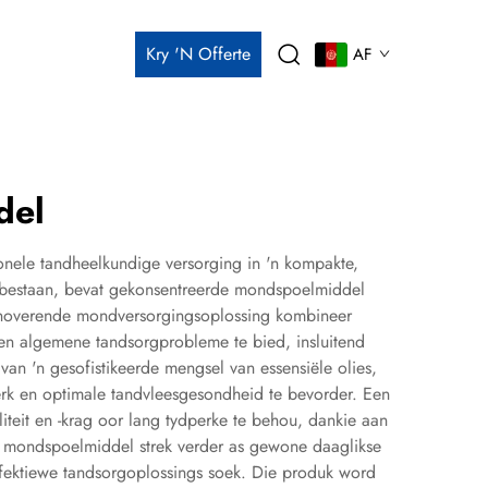
Kry 'n Offerte
AF
del
ele tandheelkundige versorging in 'n kompakte,
er bestaan, bevat gekonsentreerde mondspoelmiddel
 innoverende mondversorgingsoplossing kombineer
en algemene tandsorgprobleme te bied, insluitend
n 'n gesofistikeerde mengsel van essensiële olies,
sterk en optimale tandvleesgesondheid te bevorder. Een
teit en -krag oor lang tydperke te behou, dankie aan
e mondspoelmiddel strek verder as gewone daaglikse
ffektiewe tandsorgoplossings soek. Die produk word