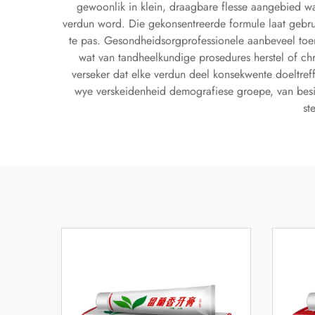
gewoonlik in klein, draagbare flesse aangebied wat
verdun word. Die gekonsentreerde formule laat gebru
te pas. Gesondheidsorgprofessionele aanbeveel to
wat van tandheelkundige prosedures herstel of ch
verseker dat elke verdun deel konsekwente doeltref
wye verskeidenheid demografiese groepe, van besig
st