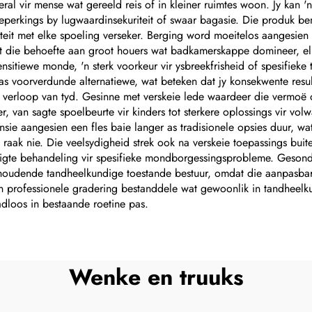
eral vir mense wat gereeld reis of in kleiner ruimtes woon. Jy kan 
eperkings by lugwaardinsekuriteit of swaar bagasie. Die produk b
teit met elke spoeling verseker. Berging word moeitelos aangesien 
at die behoefte aan groot houers wat badkamerskappe domineer, elim
nsitiewe monde, 'n sterk voorkeur vir ysbreekfrisheid of spesifieke
as voorverdunde alternatiewe, wat beteken dat jy konsekwente resu
verloop van tyd. Gesinne met verskeie lede waardeer die vermoë om
van sagte spoelbeurte vir kinders tot sterkere oplossings vir volw
 aangesien een fles baie langer as tradisionele opsies duur, wat 
ak nie. Die veelsydigheid strek ook na verskeie toepassings buite 
rigte behandeling vir spesifieke mondborgessingsprobleme. Gesond
houdende tandheelkundige toestande bestuur, omdat die aanpasba
n professionele gradering bestanddele wat gewoonlik in tandheelk
adloos in bestaande roetine pas.
Wenke en truuks