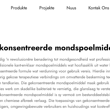
Produkte
Projekte
Nuus
Kontak Ons
konsentreerde mondspoelmid
g 'n rewolusionêre benadering tot mondgesondheid wat profession
adisionele kant-en-klaar mondspoelmiddels wat hoofsaaklik uit wat
nsentreerde formule wat verdunning voor gebruik vereis. Hierdie
rig gekose terapeutiese verbindings om omvattende beskerming te
n tandkaries. Die gekonsentreerde mondspoelmiddel maak gebruik va
ties werk om skadelike bakterieë te vernietig, die glanslaag te ver
konsentreerde mondspoelmiddel is sy vermoë om bestanddeelstabili
en chemiese afbreek verlaag. Die toepassings van gekonsentreerd
isigers, omgewingsbewuste verbruikers en huishoudings wat koste-e