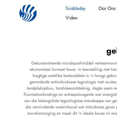
Tuisbladsy
Oor Ons
Video
ge
Gekonsentreerde mondspoelmiddel verteenwoordi
ekonomiese formaat lewer. In teenstelling met tr
kragtige werklike bestanddele in 'n hoogs geko
gevorderde antimikrobiese tegnologie met noukeu
tandplakopbou, tandvleesontsteking, slegte asem e
fluoriedverbindings en antisepsie-agente wat sinergis
van die belangrikste tegnologiese eienskappe van ge
die verminderde waterinhoud wat mikrobiese groei 
mondversorging en maak dit 'n ideale keuse vir re