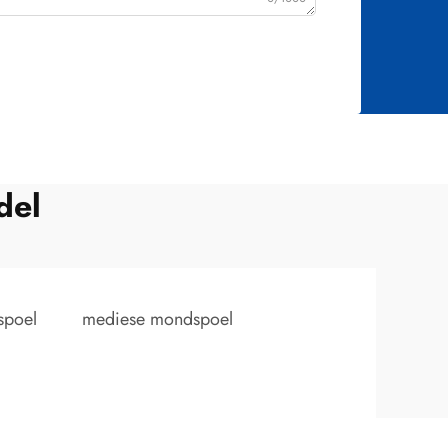
del
spoel
mediese mondspoel