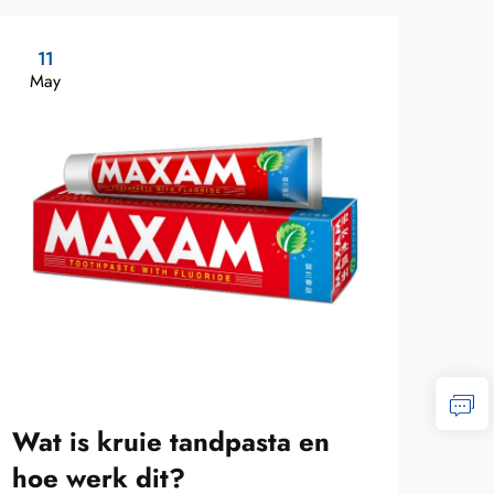
11
1
May
Ma
Wat is kruie tandpasta en
Ho
hoe werk dit?
tan