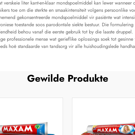
 verskeie liter kant-en-klaar mondspoelmiddel kan lewer wanneer di
ikers toe om die sterkte en smaakintensiteit volgens persoonlike 
enemend gekonsentreerde mondspoelmiddel vir pasiënte wat inten
roniese toestande soos parodontale siekte bestuur. Die formulerin
fendheid behou vanaf die eerste gebruik tot by die laaste druppe
e professionele mense wat gerieflike oplossings soek tot gesinne
eeds hoë standaarde van tandsorg vir alle huishoudingslede handha
Gewilde Produkte