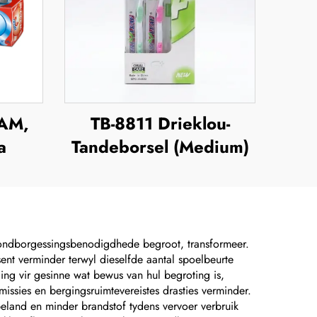
XAM,
TB-8811 Drieklou-
a
Tandeborsel (Medium)
ondborgessingsbenodigdhede begroot, transformeer.
ent verminder terwyl dieselfde aantal spoelbeurte
ing vir gesinne wat bewus van hul begroting is,
sies en bergingsruimtevereistes drasties verminder.
 beland en minder brandstof tydens vervoer verbruik