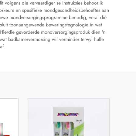
t volgens die vervaardiger se instruksies behoorlik
voorkeure en spesifieke mondgesondheidsbehoeftes aan
siewe mondversorgingsprogramme benodig, veral dié
g sluit toonaangewende bewaringstegnologie in wat
l. Hierdie gevorderde mondversorgingsproduk dien 'n
 wat badkamervermorsing wil verminder terwyl hulle
af.