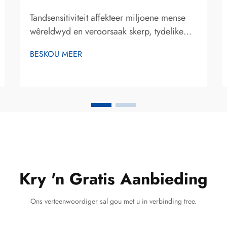
Tandsensitiviteit affekteer miljoene mense
wêreldwyd en veroorsaak skerp, tydelike
pyn tydens die inskryf van warm, koue, soet
BESKOU MEER
of suur voedsel en drank. Terwyl
konvensionele ontstewings-tandpaste sterk
staatmaak op sintetiese verbindings soos
kaliumnitraat...
Kry 'n Gratis Aanbieding
Ons verteenwoordiger sal gou met u in verbinding tree.