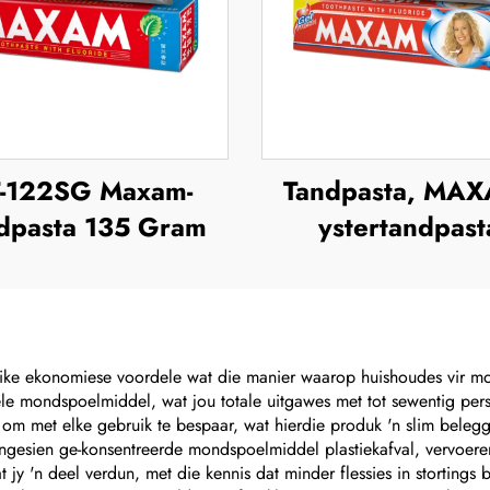
-122SG Maxam-
Tandpasta, MA
dpasta 135 Gram
ystertandpast
ike ekonomiese voordele wat die manier waarop huishoudes vir m
nele mondspoelmiddel, wat jou totale uitgawes met tot sewentig pers
om met elke gebruik te bespaar, wat hierdie produk 'n slim belegg
esien ge-konsentreerde mondspoelmiddel plastiekafval, vervoeremis
 jy 'n deel verdun, met die kennis dat minder flessies in stortings