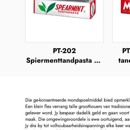
PT-202
PT
Spiermenttandpasta 63
tan
Gram
Die ge-konsentreerde mondspoelmiddel bied opmerkl
Een klein fles vervang talle groothouers van tradisio
gelewer word. Jy bespaar dadelik geld en gaan voort 
maak. Die omgewingsvoordele is ewe oortuigend, aang
Jy dra by tot volhoubaarheidsinspannings elke keer wat