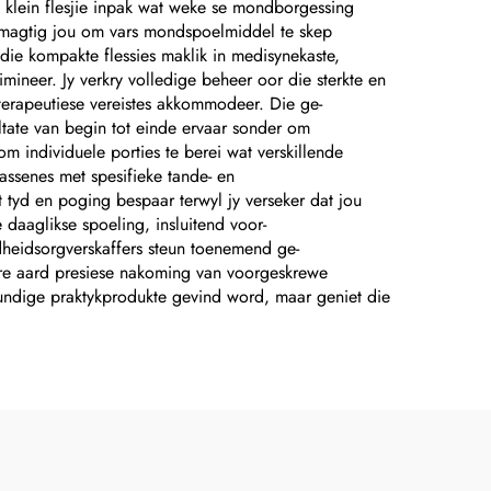
'n klein flesjie inpak wat weke se mondborgessing
emagtig jou om vars mondspoelmiddel te skep
die kompakte flessies maklik in medisynekaste,
ineer. Jy verkry volledige beheer oor die sterkte en
 terapeutiese vereistes akkommodeer. Die ge-
ltate van begin tot einde ervaar sonder om
 individuele porties te berei wat verskillende
assenes met spesifieke tande- en
tyd en poging bespaar terwyl jy verseker dat jou
daaglikse spoeling, insluitend voor-
heidsorgverskaffers steun toenemend ge-
re aard presiese nakoming van voorgeskrewe
undige praktykprodukte gevind word, maar geniet die