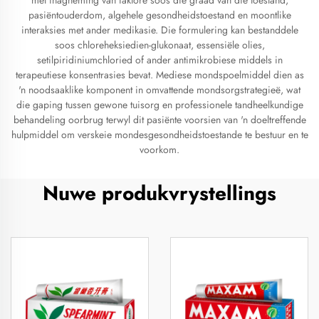
met inagneming van faktore soos die graad van die toestand,
pasiëntouderdom, algehele gesondheidstoestand en moontlike
interaksies met ander medikasie. Die formulering kan bestanddele
soos chloreheksiedien-glukonaat, essensiële olies,
setilpiridiniumchloried of ander antimikrobiese middels in
terapeutiese konsentrasies bevat. Mediese mondspoelmiddel dien as
'n noodsaaklike komponent in omvattende mondsorgstrategieë, wat
die gaping tussen gewone tuisorg en professionele tandheelkundige
behandeling oorbrug terwyl dit pasiënte voorsien van 'n doeltreffende
hulpmiddel om verskeie mondesgesondheidstoestande te bestuur en te
voorkom.
Nuwe produkvrystellings