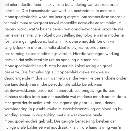
dit uiters doeltreffend maak vir die behandeling van verskeie orale
infeksies. Die konsentrasie van werklike bestanddele in mediese
mondspoelmiddels word noukeurig afgestel om terapeutiese voordele
tot maksimum te vergroot terwyl moontlike newe-effekte tot minimum
beperk word, wat 'n balans bereik wat oor-die-toonbank produkte nie
kan ewenaar nie. Die volgehou-vrystellingstegnologie wat in moderne
formulerings ingebou is, laat antimikrobiese middels toe om vir 'n
lang tydperk in die orale holte aktief te bly, wat voortdurende
beskerming tussen toedienings verskaf. Hierdie verlengde werking
beteken dat selfs verskeie ure na spoeling die mediese
mondspoelmiddel steeds teen bakteriële kolonisering en groei
beskerm. Die formulerings sluit oppervlakaktiewe stowwe en
deurdringende middels in wat help dat die werklike bestanddele onder
die tandvleislyn en in die periodontale sakke bereik waar
siekteverwekkende bakterieë in aneroobiese omgewings floreer.
Kliniese studies toon aan dat pasiënte wat mediese mondspoelmiddels
met gevorderde antimikrobiese tegnologie gebruik, beduidende
vermindering in plakakkumulasie, tandvleisontsteking en bloeding by
sonding ervaar in vergelyking met dié wat konvensionele
mondspoelmiddels gebruik. Die gerigte benadering beteken dat
nuttige orale bakterieë wat noodsaaklik is vir die handhawing van 'n