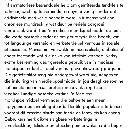
inflammatoriese bestanddele help om geïrriteerde tandvleis te
kalmeer, swelling te verminder en pyn te verlig sonder dat
addisionele medikasie benodig word. Vir mense wat aan
chroniese mondreuk ly wat deur bakteriële oorgroei
veroorsaak word, tree 'n mediese mondspoelmiddel op teen
die worteloorsoek eerder as om geure tydelik te bedek, wat
tot langdurige varsheid en verbeterde selfvertroue in sosiale
situasies lei. Mense met verswakte immuunstelsels, diabetes of
ander toestande wat die risiko van infeksie verhoog, verkry
ekstra beskerming deur gereelde gebruik van 'n mediese
mondspoelmiddel as deel van hul preventiewe sorgprogram.
Die geriefsfaktor mag nie ondergeskat word nie, aangesien
die insluiting van hierdie spoelmiddel in jou daaglikse roetine
net minute neem maar professionele vlak sorg tussen
tandheelkundige besoeke verskaf. 'n Mediese
mondspoelmiddel verminder die behoefte aan meer
ingrypende behandeling deur bakteriële populasies te beheer
voordat dit ernstige skade aan tande en tandvleis kan aanrig.
Gebruikers merk dikwels sigbare verbeteringe in
tandvleiskleur, -tekstuur en bloeding binne weke na die begin