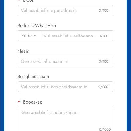
E-pos
0/100
Selfoon/WhatsApp
Kode
0/100
Naam
0/100
Besigheidsnaam
0/200
Boodskap
0/1000