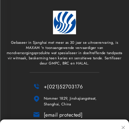
Gebaseer in Sjanghai met meer as 30 jaar se uitvoerervaring, is
MAXAM 'n toonaangewende vervaardiger van
mondversorgingsprodukte wat spesialiseer in doeltreffende tandpasta
vir witmaak, beskerming teen karies en sensitiewe tande. Sertifiseer
deur GMPC, BRC en HALAL.

+(021)52703176

Nommer 1829, Jinshajiangstraat,
Shanghai, China

[email protected]
Nuusbrief