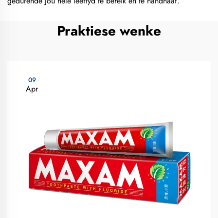
gedurende jou hele leeftyd te bereik en te handhaaf.
Praktiese wenke
09
Apr