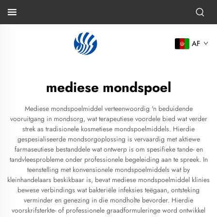
AF
mediese mondspoel
Mediese mondspoelmiddel verteenwoordig 'n beduidende
vooruitgang in mondsorg, wat terapeutiese voordele bied wat verder
strek as tradisionele kosmetiese mondspoelmiddels. Hierdie
gespesialiseerde mondsorgoplossing is vervaardig met aktiewe
farmaseutiese bestanddele wat ontwerp is om spesifieke tande- en
tandvleesprobleme onder professionele begeleiding aan te spreek. In
teenstelling met konvensionele mondspoelmiddels wat by
kleinhandelaars beskikbaar is, bevat mediese mondspoelmiddel klinies
bewese verbindings wat bakteriële infeksies teëgaan, ontsteking
verminder en genezing in die mondholte bevorder. Hierdie
voorskrifsterkte- of professionele graadformuleringe word ontwikkel