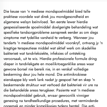
Die keuse van 'n mediese mondspoelmiddel bied talle
praktiese voordele wat direk jou mondgesondheid en
algemene welsyn beïnvloed. Ten eerste lewer hierdie
gespesialiseerde spoelmiddel doelgerigte behandeling wat
spesifieke tandsorgprobleme aanspreek eerder as om slegs
simptome met tydelike varsheid te verberg. Wanneer jou
tandarts 'n mediese mondspoelmiddel voorskryf, ontvang jy 'n
kragtige terapeutiese middel wat aktief werk om skadelike
bakterieë wat tandvleksiekte, infeksies of ontsteking
veroorsaak, uit te wis. Hierdie professionele formule dring
dieper in tandvlekgate en moeilik-toeganklike areas waar
gewone borsel nie bereik nie, in en verskaf volledige
beskerming deur jou hele mond. Die antimikrobiese
eienskappe bly werk lank nadat jy gespoel het en skep 'n
beskermende struktuur wat verhoed dat bakterieë vir ure na
die behandelde areas terugkeer. Pasiente wat 'n mediese
mondspoelmiddel gebruik, ervaar gewoonlik vinniger
genesing na tandheelkundige prosedures, met verminderde
ongemak en minder komplikasies tydens herstel. Die anti-