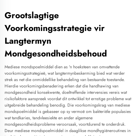
Grootslagtige
Voorkomingsstrategie vir
Langtermyn
Mondgesondheidsbehoud
Mediese mondspoelmiddel dien as 'n hoeksteen van omvattende
voorkomingsstrategieë, wat langtermynbeskerming bied wat verder
strek as net die onmiddellike behandeling van bestaande toestande.
Hierdie voorkomingsbenadering erken dat die handhawing van
mondgesondheid konsekwente, doeltreffende intervensies vereis wat
risikofaktore aanspreek voordat dit ontwikkel tot ernstige probleme wat
uitgebreide behandeling benodig. Die voorkomingskrag van mediese
mondspoelmiddel is gebaseer op sy vermoë om bakteriële populasies
wat tandkaries, tandvleesiekte en ander algemene
mondgesondheidsprobleme veroorsaak, voortdurend te onderdruk.
Deur mediese mondspoelmiddel in daaglikse mondhygiëneroutines in