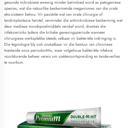
gesonde mikrobiese ewewig minder beïnvloed word as patogeniese
spesies, wat die natuurlike beskermende meganismes van die orale
eko-sisteem behou. Vir pasiënte wat van orale chirurgie of
tandimplantasie herstel, verminder die antimikrobiese beskerming wat
deur mediese mondspoelmiddels verskaf word, drasties die
infeksierisiko tydens die kritieke genesingsperiode wanneer
chirurgiese werksplekke steeds vatbaar vir bakteriële indringing is.
Die tegnologie bly ook onskatbaar vir die bestuur van chroniese
toestande soos periodontitis, waar volgehoue bakteriële infeksie
voortdurende beheer vereis om siektevoortspreiding en tande-verlies
te voorkom.