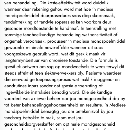
van behandeling. Die koste-effektiwiteit word duidelik
wanneer daar rekening gehou word met hoe 'n mediese
mondspoelmiddel duurprosedures soos diep skoonmaak,
tanduittrekking of tandvleisoperasies kan voorkom deur
gesonder mondtoestande te handhaaf. In teenstelling met
sommige tandheelkundige behandeling wat sensitiwiteit of
ongemak veroorsaak, produseer 'n mediese mondspoelmiddel
gewoonlik minimale newe-effekte wanneer dit soos
voorgeskrewe gebruik word, wat dit geskik maak vir
langtermynbestuur van chroniese toestande. Die formule is
spesifiek ontwerp om sag op mondweefsels te wees terwyl dit
steeds effektief teen siekteverwekkers bly. Pasiente waardeer
die eenvoudige toepassingsproses wat maklik inoggend- en
aandrutines inpas sonder dat spesiale toerusting of
ingewikkelde instruksies benodig word. Die sielkundige
voordeel van aktiewe beheer oor jou mondgesondheid dra by
tot beter behandelinggehoorsaamheid en resultate. 'n Mediese
mondspoelmiddel bemagtig jou om betekenisvol by jou
tandsorg betrokke te raak, saam met jou
gesondheidsorgverskaffer om optimale mondgesondheid