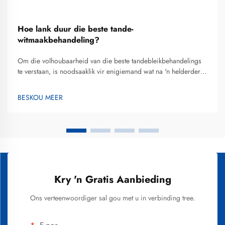
Hoe lank duur die beste tande-
witmaakbehandeling?
Om die volhoubaarheid van die beste tandebleikbehandelings
te verstaan, is noodsaaklik vir enigiemand wat na 'n helderder
glimlag soek en 'n ingeligte belegging in hul mond-estetika wil
maak. Die tydperk waaroor tandebleikresultate duur, wissel
BESKOU MEER
aansienlik afhangende van...
Kry 'n Gratis Aanbieding
Ons verteenwoordiger sal gou met u in verbinding tree.