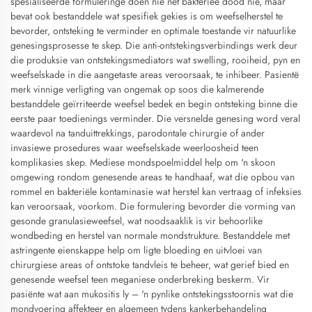
spesialiseerde formuleringe doen nie net bakterieë dood nie, maar
bevat ook bestanddele wat spesifiek gekies is om weefselherstel te
bevorder, ontsteking te verminder en optimale toestande vir natuurlike
genesingsprosesse te skep. Die anti-ontstekingsverbindings werk deur
die produksie van ontstekingsmediators wat swelling, rooiheid, pyn en
weefselskade in die aangetaste areas veroorsaak, te inhibeer. Pasientë
merk vinnige verligting van ongemak op soos die kalmerende
bestanddele geïrriteerde weefsel bedek en begin ontsteking binne die
eerste paar toedienings verminder. Die versnelde genesing word veral
waardevol na tanduittrekkings, parodontale chirurgie of ander
invasiewe prosedures waar weefselskade weerloosheid teen
komplikasies skep. Mediese mondspoelmiddel help om 'n skoon
omgewing rondom genesende areas te handhaaf, wat die opbou van
rommel en bakteriële kontaminasie wat herstel kan vertraag of infeksies
kan veroorsaak, voorkom. Die formulering bevorder die vorming van
gesonde granulasieweefsel, wat noodsaaklik is vir behoorlike
wondbeding en herstel van normale mondstrukture. Bestanddele met
astringente eienskappe help om ligte bloeding en uitvloei van
chirurgiese areas of ontstoke tandvleis te beheer, wat gerief bied en
genesende weefsel teen meganiese onderbreking beskerm. Vir
pasiënte wat aan mukositis ly – 'n pynlike ontstekingsstoornis wat die
mondvoering affekteer en algemeen tydens kankerbehandeling