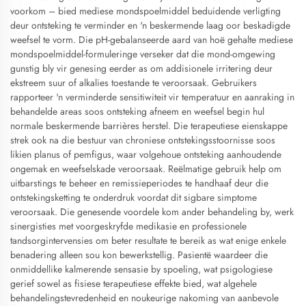
voorkom – bied mediese mondspoelmiddel beduidende verligting
deur ontsteking te verminder en 'n beskermende laag oor beskadigde
weefsel te vorm. Die pH-gebalanseerde aard van hoë gehalte mediese
mondspoelmiddel-formuleringe verseker dat die mond-omgewing
gunstig bly vir genesing eerder as om addisionele irritering deur
ekstreem suur of alkalies toestande te veroorsaak. Gebruikers
rapporteer 'n verminderde sensitiwiteit vir temperatuur en aanraking in
behandelde areas soos ontsteking afneem en weefsel begin hul
normale beskermende barrières herstel. Die terapeutiese eienskappe
strek ook na die bestuur van chroniese ontstekingsstoornisse soos
likien planus of pemfigus, waar volgehoue ontsteking aanhoudende
ongemak en weefselskade veroorsaak. Reëlmatige gebruik help om
uitbarstings te beheer en remissieperiodes te handhaaf deur die
ontstekingsketting te onderdruk voordat dit sigbare simptome
veroorsaak. Die genesende voordele kom ander behandeling by, werk
sinergisties met voorgeskryfde medikasie en professionele
tandsorgintervensies om beter resultate te bereik as wat enige enkele
benadering alleen sou kon bewerkstellig. Pasientë waardeer die
onmiddellike kalmerende sensasie by spoeling, wat psigologiese
gerief sowel as fisiese terapeutiese effekte bied, wat algehele
behandelingstevredenheid en noukeurige nakoming van aanbevole