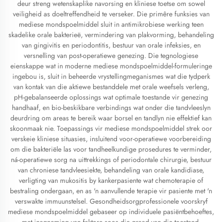
deur streng wetenskaplike navorsing en kliniese toetse om sowel
veiligheid as doeltreffendheid te verseker. Die primêre funksies van
mediese mondspoelmiddel sluit in antimikrobiese werking teen
skadelike orale bakterieë, vermindering van plakvorming, behandeling
van gingivitis en periodontitis, bestuur van orale infeksies, en
versnelling van post-operatiewe genezing. Die tegnologiese
eienskappe wat in moderne mediese mondspoelmiddel-formuleringe
ingebou is, sluit in beheerde vrystellingmeganismes wat die tydperk
van kontak van die aktiewe bestanddele met orale weefsels verleng,
pH-gebalanseerde oplossings wat optimale toestande vir genezing
handhaaf, en bio-beskikbare verbindings wat onder die tandvleeslyn
deurdring om areas te bereik waar borsel en tandlyn nie effektief kan
skoonmaak nie. Toepassings vir mediese mondspoelmiddel strek oor
verskeie kliniese situasies, insluitend voor-operatiewe voorbereiding
om die bakteriële las voor tandheelkundige prosedures te verminder,
ná-operatiewe sorg na uittrekkings of periodontale chirurgie, bestuur
van chroniese tandvleesiekte, behandeling van orale kandidiase,
verligting van mukositis by kankerpasiente wat chemoterapie of
bestraling ondergaan, en as 'n aanvullende terapie vir pasiente met 'n
verswakte immuunstelsel. Gesondheidsorgprofessionele voorskryf
mediese mondspoelmiddel gebaseer op individuele pasiëntbehoeftes,