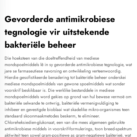
Gevorderde antimikrobiese
tegnologie vir uitstekende
bakteriële beheer
Die hoeksteen van die doeltreffendheid van mediese
mondspoelmiddels lê in sy gevorderde antimikrobiese tegnologie, wat
jare se farmaseutiese navorsing en ontwikkeling verteenwoordig.
Hierdie gesofistikeerde benadering tot bakteriële beheer onderskei
mediese mondspoelmiddels van gewone spoelmiddels wat sonder
voorskrif beskikbaar is. Die werklike bestanddele in mediese
mondspoelmiddels word gekies op grond van hul bewese vermoë om
bakteriële selwande te ontwrig, bakteriële vermenigvuldiging te
inhibeer en gevestigde bioblaai wat skadelike mikro-organismes teen
standaard skoonmaakmetodes beskerm, te elimineer.
Chloreheksiedien-glukonaat, een van die mees algemeen gebruikte
antimikrobiese middels in voorskrif-formulerings, toon breed-spektrum
aktiwiteit teen sowel gram-positiewe as gram-negatiewe bakterieë, wat