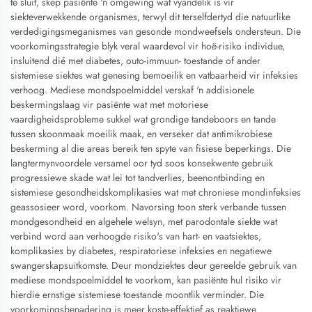
te sluit, skep pasiënte 'n omgewing wat vyandelik is vir
siekteverwekkende organismes, terwyl dit terselfdertyd die natuurlike
verdedigingsmeganismes van gesonde mondweefsels ondersteun. Die
voorkomingsstrategie blyk veral waardevol vir hoë-risiko individue,
insluitend dié met diabetes, outo-immuun- toestande of ander
sistemiese siektes wat genesing bemoeilik en vatbaarheid vir infeksies
verhoog. Mediese mondspoelmiddel verskaf 'n addisionele
beskermingslaag vir pasiënte wat met motoriese
vaardigheidsprobleme sukkel wat grondige tandeboors en tande
tussen skoonmaak moeilik maak, en verseker dat antimikrobiese
beskerming al die areas bereik ten spyte van fisiese beperkings. Die
langtermynvoordele versamel oor tyd soos konsekwente gebruik
progressiewe skade wat lei tot tandverlies, beenontbinding en
sistemiese gesondheidskomplikasies wat met chroniese mondinfeksies
geassosieer word, voorkom. Navorsing toon sterk verbande tussen
mondgesondheid en algehele welsyn, met parodontale siekte wat
verbind word aan verhoogde risiko's van hart- en vaatsiektes,
komplikasies by diabetes, respiratoriese infeksies en negatiewe
swangerskapsuitkomste. Deur mondziektes deur gereelde gebruik van
mediese mondspoelmiddel te voorkom, kan pasiënte hul risiko vir
hierdie ernstige sistemiese toestande moontlik verminder. Die
voorkomingsbenadering is meer koste-effektief as reaktiewe