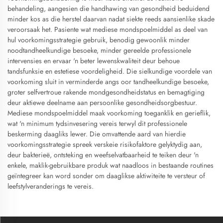
behandeling, aangesien die handhawing van gesondheid beduidend
minder kos as die herstel daarvan nadat siekte reeds aansienlike skade
veroorsaak het. Pasiente wat mediese mondspoelmiddel as deel van
hul voorkomingsstrategie gebruik, benodig gewoonlik minder
noodtandheelkundige besoeke, minder gereelde professionele
intervensies en ervaar 'n beter lewenskwaliteit deur behoue
tandsfunksie en estetiese voordeligheid. Die sielkundige voordele van
voorkoming sluit in verminderde angs oor tandheelkundige besoeke,
groter selfvertroue rakende mondgesondheidstatus en bemagtiging
deur aktiewe deelname aan persoonlike gesondheidsorgbestuur.
Mediese mondspoelmiddel maak voorkoming toeganklik en gerieflik,
wat 'n minimum tydsinvesering vereis terwyl dit professionele
beskerming daagliks lewer. Die omvattende aard van hierdie
voorkomingsstrategie spreek verskeie risikofaktore gelyktydig aan,
deur bakterieë, ontsteking en weefselvatbaarheid te teiken deur 'n
enkele, maklik-gebruikbare produk wat naadloos in bestaande routines
geïntegreer kan word sonder om daaglikse aktiwiteite te versteur of
leefstylveranderings te vereis.