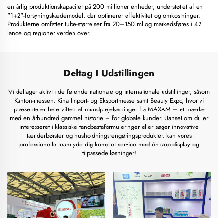
en årlig produktionskapacitet på 200 millioner enheder, understøttet af en
"1+2"-forsyningskædemodel, der optimerer effektivitet og omkostninger.
Produkterne omfatter tube-størrelser fra 20–150 ml og markedsføres i 42
lande og regioner verden over.
Deltag I Udstillingen
Vi deltager aktivt i de førende nationale og internationale udstillinger, såsom
Kanton-messen, Kina Import- og Eksportmesse samt Beauty Expo, hvor vi
præsenterer hele viften af mundplejeløsninger fra MAXAM – et mærke
med en århundred gammel historie – for globale kunder. Uanset om du er
interesseret i klassiske tandpastaformuleringer eller søger innovative
tænderbørster og husholdningsrengøringsprodukter, kan vores
professionelle team yde dig komplet service med én-stop-display og
tilpassede løsninger!