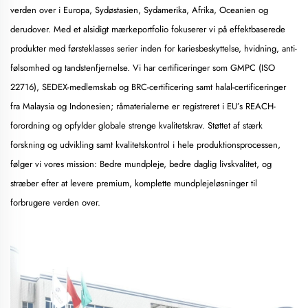
verden over i Europa, Sydøstasien, Sydamerika, Afrika, Oceanien og
derudover. Med et alsidigt mærkeportfolio fokuserer vi på effektbaserede
produkter med førsteklasses serier inden for kariesbeskyttelse, hvidning, anti-
følsomhed og tandstenfjernelse. Vi har certificeringer som GMPC (ISO
22716), SEDEX-medlemskab og BRC-certificering samt halal-certificeringer
fra Malaysia og Indonesien; råmaterialerne er registreret i EU’s REACH-
forordning og opfylder globale strenge kvalitetskrav. Støttet af stærk
forskning og udvikling samt kvalitetskontrol i hele produktionsprocessen,
følger vi vores mission: Bedre mundpleje, bedre daglig livskvalitet, og
stræber efter at levere premium, komplette mundplejeløsninger til
forbrugere verden over.