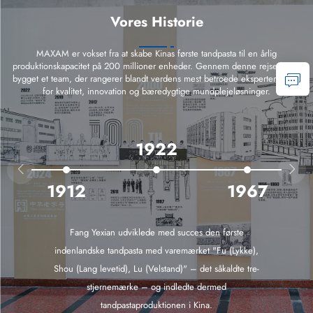
Vores Historie
MAXAM er vokset fra at skabe Kinas første tandpasta til en årlig
produktionskapacitet på 200 millioner enheder. Gennem denne rejse har vi
bygget et team, der rangerer blandt verdens mest betroede eksperter inden
for kvalitet, innovation og bæredygtige mundplejeløsninger.
1922


1912
1967
Fang Yexian udviklede med succes den første
indenlandske tandpasta med varemærket "Fu (Lykke),
Shou (Lang levetid), Lu (Velstand)" – det såkaldte tre-
stjernemærke – og indledte dermed
tandpastaproduktionen i Kina.