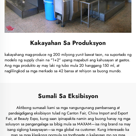
Kakayahan Sa Produksyon
kakayahang mag-produce ng 200 milyong yunit bawat taon, na suportado ng
modelo ng supply chain na "1+2" upang mapabuti ang kahusayan at gastos.
Ang mga produkto ay may laki ng tubo mula 20 hanggang 150 ml, at
naglilingkod sa mga merkado sa 42 bansa at rehiyon sa buong mundo.
Sumali Sa Eksibisyon
Aktibong sumasali kami sa mga nangungunang pambansang at
pandaigdigang eksibisyon tulad ng Canton Fair, China Import and Export
Fair, at Beauty Expo, kung saan ipinapakita namin ang buong hanay ng mga
solusyon sa pangangalaga sa bibig mula sa MAXAM—isa ring brand na may
isang siglong kasaysayan—sa mga global na customer. Kung interesado ka
man sa mga klasikong pormula ng toothpaste o kailangan mo ng mga