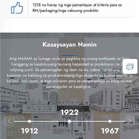
1218 na hanay ng mga pamantayan at kriteria para sa
RM/packaging/mga nabuong produkto
Kasaysayan Namin
Ang MAXAM ay lumago mula sa paglikha ng unang toothpaste sa Tsina
hanggang sa kasalukuyang taunang kapasidad sa produksyon na 200
milyong yunit. Sa pamamagitan ng daan na ito, nabuo namin ang isang
koponan na kabilang sa pinakatiwalaang mga eksperto sa buong mundo sa
kalidad, inobasyon, at mga solusyon para sa pangangalaga sa bibig na may
pananagutan sa kapaligiran.
1922


1912
1967