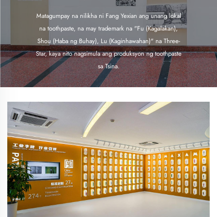
Matagumpay na nilikha ni Fang Yexian ang unang lokal
na toothpaste, na may trademark na "Fu (Kagalakan),
Shou (Haba ng Buhay), Lu (Kaginhawahan)" na Three-
Star, kaya nito nagsimula ang produksyon ng toothpaste
sa Tsina.