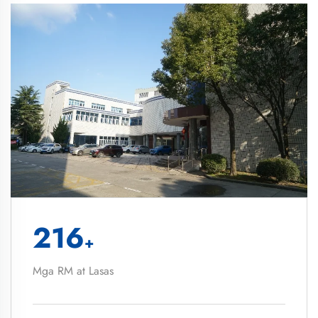
216
+
Mga RM at Lasas