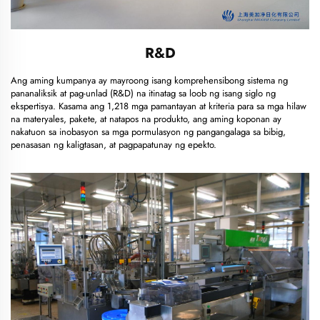
R&D
Ang aming kumpanya ay mayroong isang komprehensibong sistema ng
pananaliksik at pag-unlad (R&D) na itinatag sa loob ng isang siglo ng
ekspertisya. Kasama ang 1,218 mga pamantayan at kriteria para sa mga hilaw
na materyales, pakete, at natapos na produkto, ang aming koponan ay
nakatuon sa inobasyon sa mga pormulasyon ng pangangalaga sa bibig,
penasasan ng kaligtasan, at pagpapatunay ng epekto.