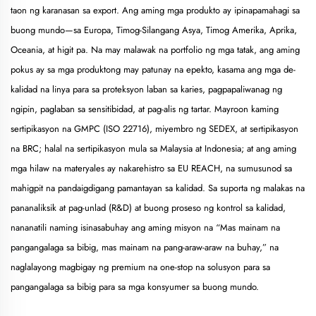
taon ng karanasan sa export. Ang aming mga produkto ay ipinapamahagi sa
buong mundo—sa Europa, Timog-Silangang Asya, Timog Amerika, Aprika,
Oceania, at higit pa. Na may malawak na portfolio ng mga tatak, ang aming
pokus ay sa mga produktong may patunay na epekto, kasama ang mga de-
kalidad na linya para sa proteksyon laban sa karies, pagpapaliwanag ng
ngipin, paglaban sa sensitibidad, at pag-alis ng tartar. Mayroon kaming
sertipikasyon na GMPC (ISO 22716), miyembro ng SEDEX, at sertipikasyon
na BRC; halal na sertipikasyon mula sa Malaysia at Indonesia; at ang aming
mga hilaw na materyales ay nakarehistro sa EU REACH, na sumusunod sa
mahigpit na pandaigdigang pamantayan sa kalidad. Sa suporta ng malakas na
pananaliksik at pag-unlad (R&D) at buong proseso ng kontrol sa kalidad,
nananatili naming isinasabuhay ang aming misyon na “Mas mainam na
pangangalaga sa bibig, mas mainam na pang-araw-araw na buhay,” na
naglalayong magbigay ng premium na one-stop na solusyon para sa
pangangalaga sa bibig para sa mga konsyumer sa buong mundo.