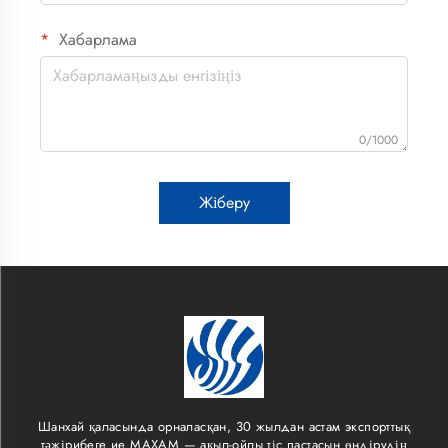
Хабарлама
0/1000
Жіберу
Шанхай қаласында орналасқан, 30 жылдан астам экспорттық
тәжірибеге ие MAXAM — ақыл-ойлы тіс пастасын өндірудің