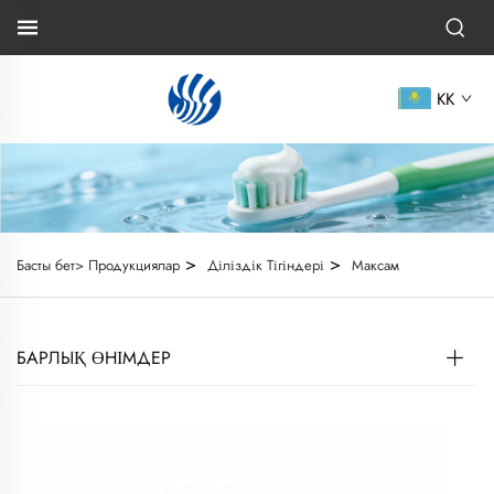
KK
>
>
Басты бет>
Продукциялар
Діліздік Тігіндері
Максам
БАРЛЫҚ ӨНІМДЕР