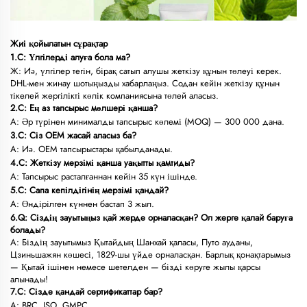
Жиі қойылатын сұрақтар
1.С: Үлгілерді алуға бола ма?
Ж: Иә, үлгілер тегін, бірақ сатып алушы жеткізу құнын төлеуі керек.
DHL-мен жинау шотыңызды хабарлаңыз. Содан кейін жеткізу құнын
тікелей жергілікті көлік компаниясына төлей аласыз.
2.С: Ең аз тапсырыс мөлшері қанша?
A: Әр түрінен минималды тапсырыс көлемі (MOQ) — 300 000 дана.
3.С: Сіз OEM жасай аласыз ба?
A: Иә. OEM тапсырыстары қабылданады.
4.С: Жеткізу мерзімі қанша уақытты қамтиды?
A: Тапсырыс расталғаннан кейін 35 күн ішінде.
5.С: Сапа кепілдігінің мерзімі қандай?
A: Өндірілген күннен бастап 3 жыл.
6.Q: Сіздің зауытыңыз қай жерде орналасқан? Ол жерге қалай баруға
болады?
A: Біздің зауытымыз Қытайдың Шанхай қаласы, Путо ауданы,
Цзиньшажян көшесі, 1829-шы үйде орналасқан. Барлық қонақтарымыз
— Қытай ішінен немесе шетелден — бізді көруге жылы қарсы
алынады!
7.С: Сізде қандай сертификаттар бар?
A: BRC, ISO, GMPC