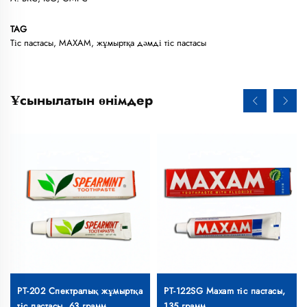
TAG
Тіс пастасы, MAXAM, жұмыртқа дәмді тіс пастасы
Ұсынылатын өнімдер
PT-202 Спектралық жұмыртқа
PT-122SG Maxam тіс пастасы,
тіс пастасы, 63 грамм
135 грамм