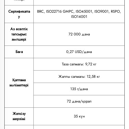
Сертификатта
BRC, ISO22716 GMPC, ISO45001, ISO9001, RSPO,
у
ISO14001
Аз есептік
тапсырыс
72 000 дана
мөлшері
Баға
0,27 USD/дана
Таза салмағы: 9,72 кг
Жалпы салмағы: 12,58 кг
Қаптама
мәліметтері
135 г/дана
72 дана/қорап
Жеткізу
35 күн
мерзімі