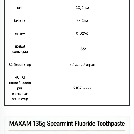
ені
30,2 см
биіктік
23.3см
көлем
0.0296
грамм
135г
салынды
Сәйкестіктер
72 дана/қорап
40HQ
контейнерле
рге
2107 дана
жиналған
жәшіктер