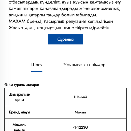
отбасылардың күнделікті ауыз қуысын қамтамасыз ету
қажеттіліктерін қанағаттандырады және экономиялық,
алдыңғы қатарлы таңдау болып табылады.
MAXAM бренді, ғасырлық репутация кепілдігімен
Жасыл дәмі, жаңғыртқыш және тітіркендірмейтін
Сұраныс
Шолу
Ұсынылатын өнімдер
Өнім туралы ақпарат
Шығарылған
Шанхай
орны
Бренд атауы
Maxam
Модель
PT-122SG
нөмірі