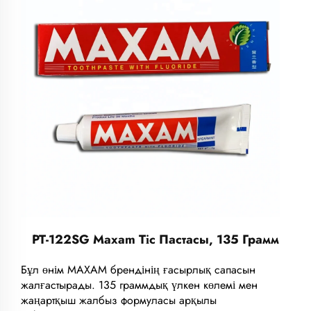
PT-122SG Maxam Тіс Пастасы, 135 Грамм
Бұл өнім MAXAM брендінің ғасырлық сапасын
жалғастырады. 135 граммдық үлкен көлемі мен
жаңартқыш жалбыз формуласы арқылы