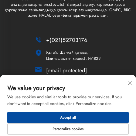
алдыңғы қатарлы өндірушісі: тістерді ақарту, кариеске қарсы
қорғау және сезімталдыққа қарсы әсер ету мақсатында. GMPC, BRC
және HALAL сертификаттарымен расталған.

+(021)52703176

Қытай, Шанхай қаласы,
Цзиньшадзян көшесі, №1829

[email protected]
Жаңалықтар
We value your privacy
We use cookies and similar tools to provide our services. If you
don't want to accept all cookies, click Personalize cookies.
Copyright © 2026 Шанхай Maxam Компаниясының шектеулі
Accept all
жауапкершіліктік серіктестігі. Барлық құқықтар қорғалған.
Жекелік саясаты
Personalize cookies