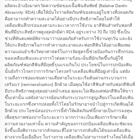
ผลิตจะอ้างอิงมาตรวัดความขัดของเนื้อฟันสัมพัทธ์ (Relative Dentin
Abrasivity: RDA) เพื่อให้มั่นใจว่าผลิตภัณฑ์ของตนอยู่ในช่วงที่ปลอดภัย
คือสามารถทำความสะอาดได้อย่างมีประสิทธิภาพโดยไม่ทำให้
เคลือบฟันสึกกร่อนลงตามระยะเวลาการใช้งาน ยาสีฟันสำหรับฟอกสี
ฟันที่มีประสิทธิภาพสูงสุดมักมีค่า RDA อยู่ระหว่าง 70 ถึง 150 ซึ่งเป็น
ช่วงที่ทันตแพทย์พิจารณาว่าปลอดภัยสำหรับการใช้งานทุกวัน และยัง
ให้ประสิทธิภาพในการทำความสะอาดและฟอกสีฟันได้อย่างเพียงพอ
ความแม่นยำเชิงวิทยาศาสตร์ในการจัดสูตรนี้ช่วยป้องกันการสึกกร่อน
ของเคลือบฟันและอาการไวต่อความร้อน-เย็นที่มักเกิดขึ้นกับผู้ใช้
ผลิตภัณฑ์ฟอกสีฟันที่มีฤทธิ์รุนแรงเกินไป ประโยชน์ในการปกป้องฟัน
นั้นยังก้าวไกลกว่าการรักษาโครงสร้างเคลือบฟันที่มีอยู่เท่านั้น แต่ยัง
รวมถึงการซ่อมแซมความเสียหายในระยะเริ่มต้นผ่านกระบวนการ
เสริมแร่ (remineralization) อีกด้วย เมื่อคุณใช้ยาสีฟันสำหรับฟอกสีฟันที่
มีประสิทธิภาพสูงสุดอย่างสม่ำเสมอ คุณจะไม่เพียงแต่ฟอกสีฟันให้ขาว
ขึ้นเท่านั้น แต่ยังสามารถย้อนกลับกระบวนการสูญเสียแร่ในเคลือบฟัน
ในระยะแรกซึ่งหากปล่อยทิ้งไว้โดยไม่รักษาอาจนำไปสู่การเกิดฟันผุได้
อีกด้วย ประโยชน์สองประการนี้ทำให้ผลิตภัณฑ์นี้กลายเป็นการลงทุน
เพื่อสุขภาพช่องปากในระยะยาว มากกว่าจะเป็นเพียงการรักษาเพื่อ
ความสวยงามเท่านั้น ความสำคัญของการปกป้องเคลือบฟันจะชัดเจน
ยิ่งขึ้นเมื่อพิจารณาจากลักษณะที่ไม่สามารถกลับคืนได้ของเคลือบฟัน
ต่างจากเนื้อเยื่ออื่นๆ ในร่างกาย เคลือบฟันไม่สามารถสร้างใหม่ได้เมื่อ