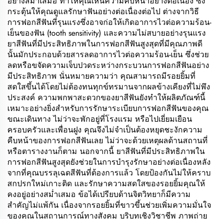
อย่างสม่ำเสมอ ทำให้คุณเห็นความคืบหน้าอย่างต่อเนื่อง ซึ่ง
กระตุ้นให้คุณดูแลรักษาฟันอย่างต่อเนื่องต่อไป ต่างจากวิธี
การฟอกสีฟันที่รุนแรงซึ่งอาจก่อให้เกิดอาการไวต่อความร้อน-
เย็นของฟัน (tooth sensitivity) และความไม่สบายอย่างรุนแรง
ยาสีฟันที่มีประสิทธิภาพในการฟอกสีฟันสูงสุดที่มีคุณภาพดี
นั้นมักประกอบด้วยสารลดอาการไวต่อความร้อน-เย็น ซึ่งช่วย
ลดหรือขจัดความเจ็บปวดระหว่างกระบวนการฟอกสีฟันอย่าง
มีประสิทธิภาพ นั่นหมายความว่า คุณสามารถมีรอยยิ้มที่
สดใสขึ้นได้โดยไม่ต้องทนทุกข์ทรมานจากผลข้างเคียงที่ไม่พึง
ประสงค์ ความพกพาสะดวกของยาสีฟันยังทำให้ผลิตภัณฑ์นี้
เหมาะอย่างยิ่งสำหรับการรักษาระเบียบการฟอกสีฟันของคุณ
ขณะเดินทาง ไม่ว่าจะพักอยู่ที่โรงแรม หรือไปเยี่ยมเยือน
ครอบครัวและเพื่อนฝูง คุณจึงไม่จำเป็นต้องหยุดชะงักความ
คืบหน้าของการฟอกสีฟันเลย ไม่ว่าจะด้วยเหตุผลด้านสถานที่
หรือตารางงานก็ตาม นอกจากนี้ ยาสีฟันที่มีประสิทธิภาพใน
การฟอกสีฟันสูงสุดยังช่วยในการบำรุงรักษาอย่างต่อเนื่องหลัง
จากที่คุณบรรลุเฉดสีฟันที่ต้องการแล้ว โดยป้องกันไม่ให้คราบ
สกปรกใหม่เกาะติด และรักษาความสดใสของรอยยิ้มคุณให้
คงอยู่อย่างสม่ำเสมอ ข้อได้เปรียบด้านจิตวิทยาก็มีความ
สำคัญไม่แพ้กัน เนื่องจากรอยยิ้มที่ขาวขึ้นช่วยเพิ่มความมั่นใจ
ของคุณในสถานการณ์ทางสังคม บริบทเชิงวิชาชีพ ภาพถ่าย