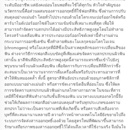
ระดับมืออาชีพ แต่ยังคงอ่อนโยนพอที่จะใช้ได้ทุกวัน หัวใจสำคัญของ
นวัตกรรมนี้คือส่วนผสมของสารออกฤทธิ์ที่ใช้ฟอกสีฟัน ซึ่งผ่านการปรับ
สมดุลอย่างแม่นยำ โดยทั่วไปประกอบด้วยไฮโดรเจนเปอร์ออกไซด์หรือ
คาร์บาไมด์เปอร์ออกไซด์ในความเข้มข้นที่เหมาะสมที่สุด เพื่อให้
สามารถกำจัดคราบสกปรกได้อย่างมีประสิทธิภาพสูงสุดโดยไม่ทำลาย
โครงสร้างเคลือบฟัน สารประกอบเปอร์ออกไซด์เหล่านี้ทำงานผ่าน
กระบวนการออกซิเดชัน ซึ่งทำลายพันธะโมเลกุลของโครโมเจน
(chromogens) หรือโมเลกุลที่มีสีซึ่งเป็นสาเหตุหลักของการเปลี่ยนสีของ
ฟัน ต่างจากวิธีการฟอกสีแบบขัดถูที่เพียงแค่ขจัดคราบสกปรกบนผิวฟัน
เท่านั้น ยาสีฟันที่มีประสิทธิภาพสูงสุดนี้สามารถแทรกซึมเข้าไปยังรู
พรุนขนาดจิ๋วบนผิวเคลือบฟัน เพื่อจัดการกับการเปลี่ยนสีที่ลึกกว่าซึ่ง
สะสมมาเป็นเวลานานจากการดื่มเครื่องดื่มหรือรับประทานอาหารที่
ทำให้ฟันหมองคล้ำ ทั้งนี้ สูตรยาสีฟันยังประกอบด้วยอนุภาคซิลิกาที่
ออกแบบมาอย่างแม่นยำ หรือสารขัดเงาชนิดอื่นที่อ่อนโยน ซึ่งให้ผล
การขจัดคราบสกปรกบนผิวฟันผ่านกลไกทางกายภาพ ในขณะที่สาร
เคมีที่ใช้ฟอกสีฟันทำงานกับชั้นลึกของฟัน แนวทางแบบสองกลไกนี้จึง
ช่วยให้เกิดผลการฟอกสีอย่างครอบคลุมสำหรับทุกประเภทของคราบ
สกปรก ไม่ว่าจะเป็นคราบกาแฟที่เพิ่งเกิดขึ้น หรือคราบสีเหลืองจาก
บุหรี่ที่สะสมมานานหลายปี ความก้าวหน้าทางเทคโนโลยียังขยายไปถึง
ระบบการจัดส่งสารออกฤทธิ์เองด้วย โดยสูตรใหม่ที่พัฒนาขึ้นสามารถ
รักษาเสถียรภาพของสารออกฤทธิ์ไว้ได้จนถึงเวลาที่ใช้งานจริง จึงมั่นใจ