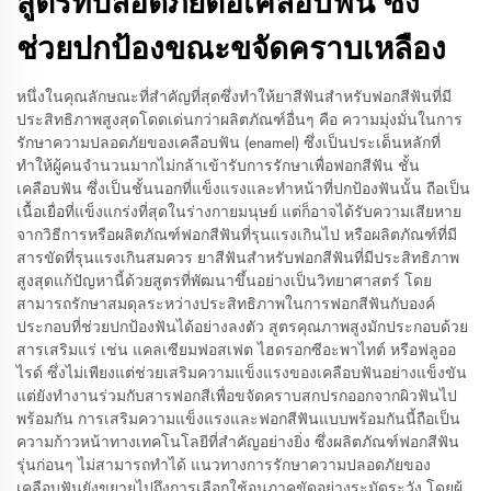
สูตรที่ปลอดภัยต่อเคลือบฟัน ซึ่ง
ช่วยปกป้องขณะขจัดคราบเหลือง
หนึ่งในคุณลักษณะที่สำคัญที่สุดซึ่งทำให้ยาสีฟันสำหรับฟอกสีฟันที่มี
ประสิทธิภาพสูงสุดโดดเด่นกว่าผลิตภัณฑ์อื่นๆ คือ ความมุ่งมั่นในการ
รักษาความปลอดภัยของเคลือบฟัน (enamel) ซึ่งเป็นประเด็นหลักที่
ทำให้ผู้คนจำนวนมากไม่กล้าเข้ารับการรักษาเพื่อฟอกสีฟัน ชั้น
เคลือบฟัน ซึ่งเป็นชั้นนอกที่แข็งแรงและทำหน้าที่ปกป้องฟันนั้น ถือเป็น
เนื้อเยื่อที่แข็งแกร่งที่สุดในร่างกายมนุษย์ แต่ก็อาจได้รับความเสียหาย
จากวิธีการหรือผลิตภัณฑ์ฟอกสีฟันที่รุนแรงเกินไป หรือผลิตภัณฑ์ที่มี
สารขัดที่รุนแรงเกินสมควร ยาสีฟันสำหรับฟอกสีฟันที่มีประสิทธิภาพ
สูงสุดแก้ปัญหานี้ด้วยสูตรที่พัฒนาขึ้นอย่างเป็นวิทยาศาสตร์ โดย
สามารถรักษาสมดุลระหว่างประสิทธิภาพในการฟอกสีฟันกับองค์
ประกอบที่ช่วยปกป้องฟันได้อย่างลงตัว สูตรคุณภาพสูงมักประกอบด้วย
สารเสริมแร่ เช่น แคลเซียมฟอสเฟต ไฮดรอกซีอะพาไทต์ หรือฟลูออ
ไรด์ ซึ่งไม่เพียงแต่ช่วยเสริมความแข็งแรงของเคลือบฟันอย่างแข็งขัน
แต่ยังทำงานร่วมกับสารฟอกสีเพื่อขจัดคราบสกปรกออกจากผิวฟันไป
พร้อมกัน การเสริมความแข็งแรงและฟอกสีฟันแบบพร้อมกันนี้ถือเป็น
ความก้าวหน้าทางเทคโนโลยีที่สำคัญอย่างยิ่ง ซึ่งผลิตภัณฑ์ฟอกสีฟัน
รุ่นก่อนๆ ไม่สามารถทำได้ แนวทางการรักษาความปลอดภัยของ
เคลือบฟันยังขยายไปถึงการเลือกใช้อนุภาคขัดอย่างระมัดระวัง โดยผู้