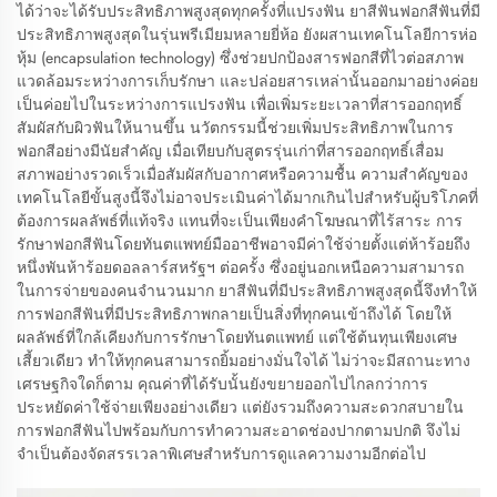
ได้ว่าจะได้รับประสิทธิภาพสูงสุดทุกครั้งที่แปรงฟัน ยาสีฟันฟอกสีฟันที่มี
ประสิทธิภาพสูงสุดในรุ่นพรีเมียมหลายยี่ห้อ ยังผสานเทคโนโลยีการห่อ
หุ้ม (encapsulation technology) ซึ่งช่วยปกป้องสารฟอกสีที่ไวต่อสภาพ
แวดล้อมระหว่างการเก็บรักษา และปล่อยสารเหล่านั้นออกมาอย่างค่อย
เป็นค่อยไปในระหว่างการแปรงฟัน เพื่อเพิ่มระยะเวลาที่สารออกฤทธิ์
สัมผัสกับผิวฟันให้นานขึ้น นวัตกรรมนี้ช่วยเพิ่มประสิทธิภาพในการ
ฟอกสีอย่างมีนัยสำคัญ เมื่อเทียบกับสูตรรุ่นเก่าที่สารออกฤทธิ์เสื่อม
สภาพอย่างรวดเร็วเมื่อสัมผัสกับอากาศหรือความชื้น ความสำคัญของ
เทคโนโลยีขั้นสูงนี้จึงไม่อาจประเมินค่าได้มากเกินไปสำหรับผู้บริโภคที่
ต้องการผลลัพธ์ที่แท้จริง แทนที่จะเป็นเพียงคำโฆษณาที่ไร้สาระ การ
รักษาฟอกสีฟันโดยทันตแพทย์มืออาชีพอาจมีค่าใช้จ่ายตั้งแต่ห้าร้อยถึง
หนึ่งพันห้าร้อยดอลลาร์สหรัฐฯ ต่อครั้ง ซึ่งอยู่นอกเหนือความสามารถ
ในการจ่ายของคนจำนวนมาก ยาสีฟันที่มีประสิทธิภาพสูงสุดนี้จึงทำให้
การฟอกสีฟันที่มีประสิทธิภาพกลายเป็นสิ่งที่ทุกคนเข้าถึงได้ โดยให้
ผลลัพธ์ที่ใกล้เคียงกับการรักษาโดยทันตแพทย์ แต่ใช้ต้นทุนเพียงเศษ
เสี้ยวเดียว ทำให้ทุกคนสามารถยิ้มอย่างมั่นใจได้ ไม่ว่าจะมีสถานะทาง
เศรษฐกิจใดก็ตาม คุณค่าที่ได้รับนั้นยังขยายออกไปไกลกว่าการ
ประหยัดค่าใช้จ่ายเพียงอย่างเดียว แต่ยังรวมถึงความสะดวกสบายใน
การฟอกสีฟันไปพร้อมกับการทำความสะอาดช่องปากตามปกติ จึงไม่
จำเป็นต้องจัดสรรเวลาพิเศษสำหรับการดูแลความงามอีกต่อไป