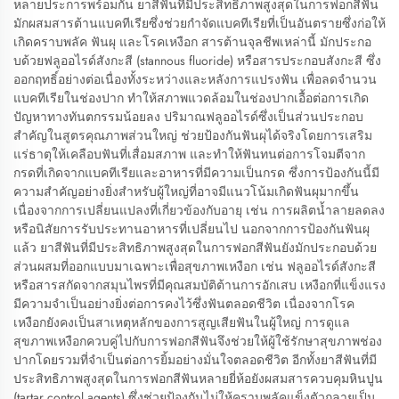
หลายประการพร้อมกัน ยาสีฟันที่มีประสิทธิภาพสูงสุดในการฟอกสีฟัน
มักผสมสารต้านแบคทีเรียซึ่งช่วยกำจัดแบคทีเรียที่เป็นอันตรายซึ่งก่อให้
เกิดคราบพลัค ฟันผุ และโรคเหงือก สารต้านจุลชีพเหล่านี้ มักประกอ
บด้วยฟลูออไรด์สังกะสี (stannous fluoride) หรือสารประกอบสังกะสี ซึ่ง
ออกฤทธิ์อย่างต่อเนื่องทั้งระหว่างและหลังการแปรงฟัน เพื่อลดจำนวน
แบคทีเรียในช่องปาก ทำให้สภาพแวดล้อมในช่องปากเอื้อต่อการเกิด
ปัญหาทางทันตกรรมน้อยลง ปริมาณฟลูออไรด์ซึ่งเป็นส่วนประกอบ
สำคัญในสูตรคุณภาพส่วนใหญ่ ช่วยป้องกันฟันผุได้จริงโดยการเสริม
แร่ธาตุให้เคลือบฟันที่เสื่อมสภาพ และทำให้ฟันทนต่อการโจมตีจาก
กรดที่เกิดจากแบคทีเรียและอาหารที่มีความเป็นกรด ซึ่งการป้องกันนี้มี
ความสำคัญอย่างยิ่งสำหรับผู้ใหญ่ที่อาจมีแนวโน้มเกิดฟันผุมากขึ้น
เนื่องจากการเปลี่ยนแปลงที่เกี่ยวข้องกับอายุ เช่น การผลิตน้ำลายลดลง
หรือนิสัยการรับประทานอาหารที่เปลี่ยนไป นอกจากการป้องกันฟันผุ
แล้ว ยาสีฟันที่มีประสิทธิภาพสูงสุดในการฟอกสีฟันยังมักประกอบด้วย
ส่วนผสมที่ออกแบบมาเฉพาะเพื่อสุขภาพเหงือก เช่น ฟลูออไรด์สังกะสี
หรือสารสกัดจากสมุนไพรที่มีคุณสมบัติต้านการอักเสบ เหงือกที่แข็งแรง
มีความจำเป็นอย่างยิ่งต่อการคงไว้ซึ่งฟันตลอดชีวิต เนื่องจากโรค
เหงือกยังคงเป็นสาเหตุหลักของการสูญเสียฟันในผู้ใหญ่ การดูแล
สุขภาพเหงือกควบคู่ไปกับการฟอกสีฟันจึงช่วยให้ผู้ใช้รักษาสุขภาพช่อง
ปากโดยรวมที่จำเป็นต่อการยิ้มอย่างมั่นใจตลอดชีวิต อีกทั้งยาสีฟันที่มี
ประสิทธิภาพสูงสุดในการฟอกสีฟันหลายยี่ห้อยังผสมสารควบคุมหินปูน
(tartar control agents) ซึ่งช่วยป้องกันไม่ให้คราบพลัคแข็งตัวกลายเป็น