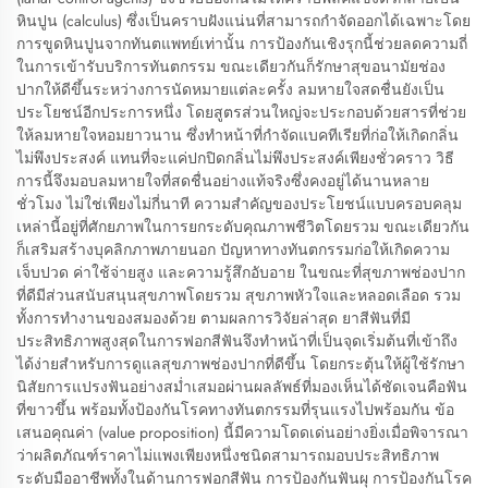
หินปูน (calculus) ซึ่งเป็นคราบฝังแน่นที่สามารถกำจัดออกได้เฉพาะโดย
การขูดหินปูนจากทันตแพทย์เท่านั้น การป้องกันเชิงรุกนี้ช่วยลดความถี่
ในการเข้ารับบริการทันตกรรม ขณะเดียวกันก็รักษาสุขอนามัยช่อง
ปากให้ดีขึ้นระหว่างการนัดหมายแต่ละครั้ง ลมหายใจสดชื่นยังเป็น
ประโยชน์อีกประการหนึ่ง โดยสูตรส่วนใหญ่จะประกอบด้วยสารที่ช่วย
ให้ลมหายใจหอมยาวนาน ซึ่งทำหน้าที่กำจัดแบคทีเรียที่ก่อให้เกิดกลิ่น
ไม่พึงประสงค์ แทนที่จะแค่ปกปิดกลิ่นไม่พึงประสงค์เพียงชั่วคราว วิธี
การนี้จึงมอบลมหายใจที่สดชื่นอย่างแท้จริงซึ่งคงอยู่ได้นานหลาย
ชั่วโมง ไม่ใช่เพียงไม่กี่นาที ความสำคัญของประโยชน์แบบครอบคลุม
เหล่านี้อยู่ที่ศักยภาพในการยกระดับคุณภาพชีวิตโดยรวม ขณะเดียวกัน
ก็เสริมสร้างบุคลิกภาพภายนอก ปัญหาทางทันตกรรมก่อให้เกิดความ
เจ็บปวด ค่าใช้จ่ายสูง และความรู้สึกอับอาย ในขณะที่สุขภาพช่องปาก
ที่ดีมีส่วนสนับสนุนสุขภาพโดยรวม สุขภาพหัวใจและหลอดเลือด รวม
ทั้งการทำงานของสมองด้วย ตามผลการวิจัยล่าสุด ยาสีฟันที่มี
ประสิทธิภาพสูงสุดในการฟอกสีฟันจึงทำหน้าที่เป็นจุดเริ่มต้นที่เข้าถึง
ได้ง่ายสำหรับการดูแลสุขภาพช่องปากที่ดีขึ้น โดยกระตุ้นให้ผู้ใช้รักษา
นิสัยการแปรงฟันอย่างสม่ำเสมอผ่านผลลัพธ์ที่มองเห็นได้ชัดเจนคือฟัน
ที่ขาวขึ้น พร้อมทั้งป้องกันโรคทางทันตกรรมที่รุนแรงไปพร้อมกัน ข้อ
เสนอคุณค่า (value proposition) นี้มีความโดดเด่นอย่างยิ่งเมื่อพิจารณา
ว่าผลิตภัณฑ์ราคาไม่แพงเพียงหนึ่งชนิดสามารถมอบประสิทธิภาพ
ระดับมืออาชีพทั้งในด้านการฟอกสีฟัน การป้องกันฟันผุ การป้องกันโรค