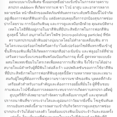
ออกแบบมาเป็นพิเศษ ซึ่งออกฤทธิ์อย่างแข็งขันในการสลายคราบ
สกปรก stubborn ที่เกิดจากกาแฟ ชา ไวน์ ยาสูบ และอาหารหลาก
หลายชนิด หน้าที่หลักของผลิตภัณฑ์ทันตกรรมระดับพรีเมียมนี้ไม่จำกัด
อยู่เพียงการฟอกสีฟันเท่านั้น แต่ยังครอบคลุมถึงการปกป้องสุขภาพช่อง
ปากโดยรวม การป้องกันฟันผุ และการดูแลเหงือกอีกด้วย คุณสมบัติทาง
เทคโนโลยีที่ฝังอยู่ภายในยาสีฟันที่มีประสิทธิภาพในการฟอกสีฟัน
สูงสุดนี้ ได้แก่ อนุภาคไมโครโพลิช (micro-polishing particles) ที่ขัด
คราบสกปรกบนผิวฟันอย่างนุ่มนวลโดยไม่ทำลายเคลือบฟัน สาร
ไฮโดรเจนเปอร์ออกไซด์หรือคาร์บาไมด์เปอร์ออกไซด์ที่แทรกซึมเข้าสู่
ชั้นลึกของฟันเพื่อให้เกิดผลการฟอกสีอย่างเข้มข้น และฟลูออไรด์ที่ช่วย
เสริมความแข็งแรงของฟันพร้อมป้องกันการผุ ทั้งนี้ สูตรหลายแบบยัง
ผสมโพแทสเซียมไนโตรเรตเพื่อลดอาการเสียวฟัน จึงใช้งานได้อย่าง
สบายใจแม้สำหรับผู้ที่มีฟันไวต่อสิ่งเร้า แอปพลิเคชันของการใช้ยาสีฟัน
ที่มีประสิทธิภาพในการฟอกสีฟันสูงสุดนี้มีความหลากหลายและเหมาะ
สมกับผู้ใหญ่ที่ต้องการฟื้นฟูความขาวธรรมชาติของฟัน บุคคลที่กำลัง
เตรียมตัวสำหรับงานสำคัญและต้องการรอยยิ้มที่มั่นใจ ผู้ที่ชื่นชอบ
กาแฟและไวน์ซึ่งต้องการลดผลกระทบจากการเกิดคราบสกปรก อดีตผู้
สูบบุหรี่ที่กำลังพยายามกำจัดคราบสีเหลืองจากบุหรี่ และทุกคนที่
ปรารถนาฟันที่ขาวกระจ่างใสและดูอ่อนกว่าวัยมากยิ่งขึ้น โซลูชันทันต
กรรมอันทรงพลังนี้สามารถผสานเข้ากับกิจวัตรการดูแลสุขภาพช่อง
ปากประจำวันได้อย่างลงตัว โดยต้องแปรงฟันเป็นประจำวันละสองครั้ง