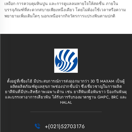
เหงือก การควบคุมหินปูน และการดูแลลมหายใจให้สดชื่น ภายใน
บรรจุภัณฑ์ที่สะดวกสบายเพียงหนึ่งเดียว โดยไม่ต้องใช้เวลาหรือความ
พยายามเพิ่มเติมใดๆ นอกเหนือจากกิจวัตรการแปรงฟันตามปกติ
ตั้งอยู่ที่เซี่ยงไฮ้ มีประสบการณ์การส่งออกมากว่า 30 ปี MAXAM เป็นผู้
ผลิตผลิตภัณฑ์ดูแลสุขภาพช่องปากชั้นนำ ซึ่งเชี่ยวชาญในการผลิต
ยาสีฟันที่มีประสิทธิภาพเฉพาะด้าน เช่น ยาสีฟันเพื่อฟันขาว ป้องกันฟันผุ
และบรรเทาอาการเสียวฟัน ได้รับการรับรองมาตรฐาน GMPC, BRC และ
HALAL

+(021)52703176