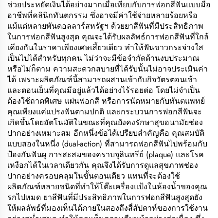
ช่วยประหยัดเงินได้อย่างมากเมื่อเทียบกับการฟอกสีฟันแบบมือ
อาชีพที่คลินิกทันตกรรม ซึ่งอาจมีค่าใช้จ่ายหลายร้อยหรือ
แม้แต่หลายพันดอลลาร์สหรัฐฯ ด้วยยาสีฟันที่มีประสิทธิภาพ
ในการฟอกสีฟันสูงสุด คุณจะได้รับผลลัพธ์การฟอกสีฟันที่ใกล้
เคียงกันในราคาเพียงเศษเสี้ยวเดียว ทำให้ฟันขาวกระจ่างใส
เป็นไปได้สำหรับทุกคน ไม่ว่าจะมีข้อจำกัดด้านงบประมาณ
หรือไม่ก็ตาม ความสะดวกสบายที่ได้รับนั้นไม่อาจประเมินค่า
ได้ เพราะผลิตภัณฑ์นี้สามารถผสานเข้ากับกิจวัตรตอนเช้า
และตอนเย็นที่คุณมีอยู่แล้วได้อย่างไร้รอยต่อ โดยไม่จำเป็น
ต้องใช้ถาดพิเศษ แผ่นฟอกสี หรือการนัดหมายกับทันตแพทย์
คุณเพียงแค่แปรงฟันตามปกติ และกระบวนการฟอกสีฟันจะ
เกิดขึ้นโดยอัตโนมัติในขณะที่คุณยังคงรักษาสุขอนามัยช่อง
ปากอย่างเหมาะสม อีกหนึ่งข้อได้เปรียบสำคัญคือ คุณสมบัติ
แบบสองในหนึ่ง (dual-action) ที่สามารถฟอกสีฟันไปพร้อมกับ
ป้องกันฟันผุ การสะสมของคราบจุลินทรีย์ (plaque) และโรค
เหงือกได้ในเวลาเดียวกัน คุณจึงได้รับการดูแลสุขภาพช่อง
ปากอย่างครอบคลุมในขั้นตอนเดียว แทนที่จะต้องใช้
ผลิตภัณฑ์หลายชนิดที่ทำให้โต๊ะเครื่องแป้งในห้องน้ำของคุณ
รกไปหมด ยาสีฟันที่มีประสิทธิภาพในการฟอกสีฟันสูงสุดยัง
ให้ผลลัพธ์ที่มองเห็นได้ภายในสองถึงสี่สัปดาห์ของการใช้งาน