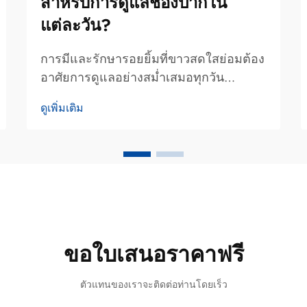
สำหรับการดูแลช่องปากใน
แต่ละวัน?
การมีและรักษารอยยิ้มที่ขาวสดใสย่อมต้อง
อาศัยการดูแลอย่างสม่ำเสมอทุกวัน
มากกว่าการพึ่งพาการรักษาโดยผู้
ดูเพิ่มเติม
เชี่ยวชาญเป็นระยะๆ เพียงอย่างเดียว วิธี
การฟอกสีฟันที่ดีที่สุดสำหรับการดูแล
ประจำวันนั้น คือการใช้ผลิตภัณฑ์ที่อ่อน
โยนแต่ได้ผลดีร่วมกับการดูแลสุขภาพช่อง
ปากอย่างถูกต้อง...
ขอใบเสนอราคาฟรี
ตัวแทนของเราจะติดต่อท่านโดยเร็ว