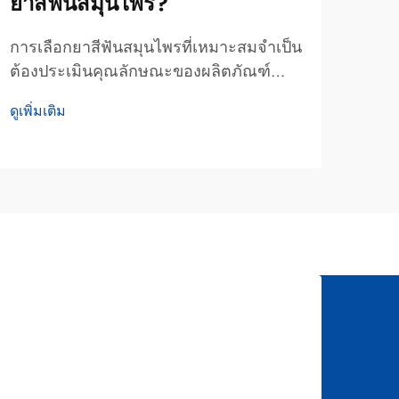
ยาสีฟันสมุนไพร?
เหม
แอ
การเลือกยาสีฟันสมุนไพรที่เหมาะสมจำเป็น
ต้องประเมินคุณลักษณะของผลิตภัณฑ์
การเ
หลายประการอย่างรอบคอบ เนื่องจากสิ่ง
สมส
ดูเพิ่มเติม
เหล่านี้ส่งผลโดยตรงต่อผลลัพธ์ด้านสุขภาพ
หรื
ดูเพิ่
ช่องปาก ประสบการณ์การใช้งานของผู้ใช้
ต้อง
และสุขภาพฟันในระยะยาว ต่างจากสูตร
ด้าน
ยาสีฟันสังเคราะห์แบบทั่วไป ยาสีฟัน
พิจา
สมุนไพร...
สอดค
เฉพา