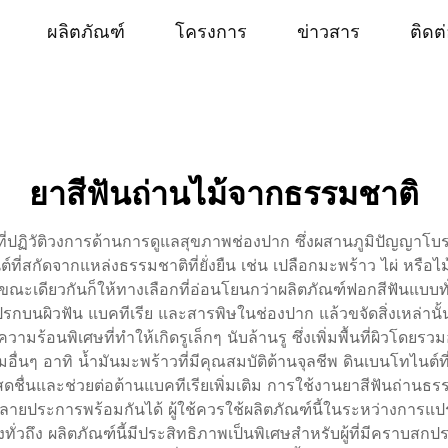
ผลิตภัณฑ์
โครงการ
ข่าวสาร
ติดต
ยาสีฟันถ่านไม้จากธรรมชาติ
่ที่ปฏิวัติวงการด้านการดูแลสุขภาพช่องปาก ซึ่งผสานภูมิปัญญาโ
ี่สกัดจากแหล่งธรรมชาติที่ยั่งยืน เช่น เปลือกมะพร้าว ไผ่ หรือไม้
ียวกันก็ให้ทางเลือกที่อ่อนโยนกว่าผลิตภัณฑ์ฟอกสีฟันแบบทั่ว
รกบนผิวฟัน แบคทีเรีย และสารพิษในช่องปาก แล้วขจัดสิ่งเหล่าน
มร้อนพิเศษที่ทำให้เกิดรูเล็กๆ นับล้านรู ซึ่งเพิ่มพื้นที่ผิวโ
่นๆ อาทิ น้ำมันมะพร้าวที่มีคุณสมบัติต้านจุลชีพ ดินเบนโทไนต์ที
ึกสดชื่นและช่วยต่อต้านแบคทีเรียเพิ่มเติม การใช้งานยาสีฟันถ่า
ยประการพร้อมกันได้ ผู้ใช้ควรใช้ผลิตภัณฑ์นี้ในระหว่างการแปรง
่วถึง ผลิตภัณฑ์นี้มีประสิทธิภาพเป็นพิเศษสำหรับผู้ที่มีคราบสกปร