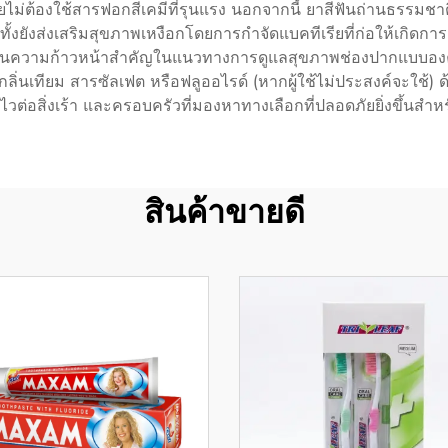
้นโดยไม่ต้องใช้สารฟอกสีเคมีที่รุนแรง นอกจากนี้ ยาสีฟันถ่านธรรม
ีกทั้งยังส่งเสริมสุขภาพเหงือกโดยการกำจัดแบคทีเรียที่ก่อให้เกิ
ถือเป็นความก้าวหน้าสำคัญในแนวทางการดูแลสุขภาพช่องปากแบบองค
ลิ่นเทียม สารซัลเฟต หรือฟลูออไรด์ (หากผู้ใช้ไม่ประสงค์จะใช้) ด้ว
่มีฟันไวต่อสิ่งเร้า และครอบครัวที่มองหาทางเลือกที่ปลอดภัยยิ่งขึ
สินค้าขายดี