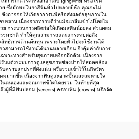
การเกิดโรคเหงือกอักเสบ (gingivitis) หรือโรค
ราย ซึ่งมักพบในยาสีฟันทั่วไปหลายยี่ห้อ คุณจะไม่
์ ซึ่งอาจก่อให้เกิดอาการแพ้หรือส่งผลต่อสุขภาพใน
ุตรหลาน เนื่องจากทราบดีว่าแม้จะกลืนเข้าไปโดยไม่
อีกด้วย กระบวนการผลิตก่อให้เกิดมลพิษน้อยลง ส่วนผสม
มธรรมชาติ ทำให้คุณสามารถลดผลกระทบต่อสิ่ง
ประสิทธิภาพด้านต้นทุน เพราะโดยทั่วไปจะใช้งานได้
เดียวสามารถใช้งานได้นานหลายเดือน จึงคุ้มค่ากับการ
ฑ์เฉพาะทางสำหรับสุขภาพเหงือกอีกด้วย เนื่องจาก
ณปรับแต่งระบบการดูแลสุขภาพช่องปากให้สอดคล้อง
บคราบสกปรกที่ฝังแน่น หรือรวมเข้าไว้ในกิจวัตร
งคมมากขึ้น เนื่องจากฟันดูสะอาดขึ้นและลมหายใจ
ใจในตนเองและคุณภาพชีวิตโดยรวม ในท้ายที่สุด
ู้ที่มีฟันปลอม (veneers) ครอบฟัน (crowns) หรือจัด