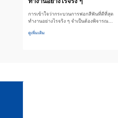
ทำงานอย่างไรจริง ๆ
การเข้าใจว่ากระบวนการฟอกสีฟันที่ดีที่สุด
ทำงานอย่างไรจริง ๆ จำเป็นต้องพิจารณา
ถึงกลไกทางชีวภาพ ปฏิกิริยาเคมี และองค์
ดูเพิ่มเติม
ประกอบเชิงขั้นตอนที่เปลี่ยนเคลือบฟันที่มีสี
คล้ำให้กลายเป็นรอยยิ้มที่สดใสยิ่งขึ้น
กระบวนการฟอกสีฟันได้พัฒนาขึ้นจากวิธี
แบบดั้งเดิม...