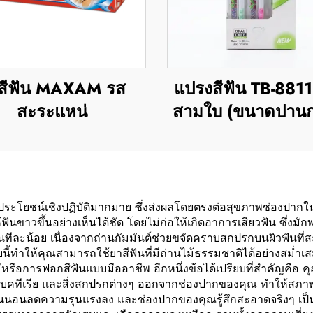
สีฟัน MAXAM รส
แปรงสีฟัน TB-881
สะระแหน่
สามใบ (ขนาดปานก
้รับประโยชน์เชิงปฏิบัติมากมาย ซึ่งส่งผลโดยตรงต่อสุขภาพช่อง
ันขาวขึ้นอย่างเห็นได้ชัด โดยไม่ก่อให้เกิดอาการเสียวฟัน ซึ่งม
ึ้นทีละน้อย เนื่องจากถ่านกัมมันต์ช่วยขจัดคราบสกปรกบนผิวฟ
ทำให้คุณสามารถใช้ยาสีฟันที่มีถ่านไม้ธรรมชาติได้อย่างสม่ำเสม
รือการฟอกสีฟันแบบมืออาชีพ อีกหนึ่งข้อได้เปรียบที่สำคัญคือ คุ
 แบคทีเรีย และสิ่งสกปรกต่างๆ ออกจากช่องปากของคุณ ทำให้สภา
่นนอนลดความรุนแรงลง และช่องปากของคุณรู้สึกสะอาดจริงๆ เป็น