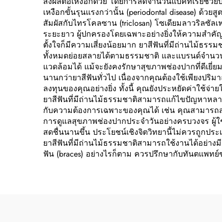
ส่งผลต่อเหงือกด้วย โดยการลดจำนวนแบคทีเรียช่วยบ
เหงือกขั้นรุนแรงกว่านั้น (periodontal disease) ด้วย
สัมผัสกับไทรโคลซาน (triclosan) โซเดียมลาวริลซัลเ
ระยะยาว ผู้ปกครองโดยเฉพาะอย่างยิ่งให้ความสำคัญก
ตั้งใจก็มีความเสี่ยงน้อยมาก ยาสีฟันที่มีถ่านไม้ธรร
ทั้งหมดย่อยสลายได้ตามธรรมชาติ และแบรนด์จำนวนม
แวดล้อมได้ แม้จะยังคงรักษาสุขภาพช่องปากที่ดีเยี่ยม
นานกว่ายาสีฟันทั่วไป เนื่องจากคุณต้องใช้เพียงปริม
ลงทุนของคุณอย่างยิ่ง ทั้งนี้ คุณยังประหยัดค่าใช้
ยาสีฟันที่มีถ่านไม้ธรรมชาติสามารถแก้ไขปัญหาหล
กับความต้องการเฉพาะของคุณได้ เช่น คุณสามารถสลั
การดูแลสุขภาพช่องปากประจำวันอย่างครบวงจร ผู้ใ
สดชื่นนานขึ้น ประโยชน์เชิงจิตวิทยานี้ไม่ควรถูกป
ยาสีฟันที่มีถ่านไม้ธรรมชาติสามารถใช้งานได้อย่างม
ฟัน (braces) อย่างไรก็ตาม ควรปรึกษากับทันตแพท