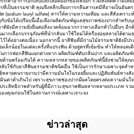
รรเทาอาการอักเสบและเลือดออกของเหงือก รวมทั้งลดความเสี่ยงใน
สูตรที่เป็นธรรมชาติ คุณจึงหลีกเลี่ยงการกลืนสารเคมีที่อาจเป็นอันต
ฟต (sodium lauryl sulfate) สารให้ความหวานเทียม และสีสังเคราะห
ับข้อได้เปรียบนี้เมื่อเลือกผลิตภัณฑ์ดูแลสุขภาพช่องปากสำหรับบ
มชาติยังมีความยั่งยืนต่อสิ่งแวดล้อมมากกว่าทางเลือกทั่วไปอื่นๆ 
ากเลือกบรรจุภัณฑ์ที่นำกลับมาใช้ใหม่ได้หรือย่อยสลายได้ตา
ไว้ได้อย่างต่อเนื่อง นอกจากนี้ ยาสีฟันที่มีถ่านไม้ธรรมชาติยังมี
าณเล็กน้อยในแต่ละครั้งที่แปรงฟัน ด้วยสูตรที่เข้มข้น ทำให้หลอด
จ่ายในการฟอกสีฟันแยกต่างหาก ผลิตภัณฑ์ดับกลิ่นปาก และผลิตภัณ
ายด้านพร้อมกันได้ ความหลากหลายของผลิตภัณฑ์นี้ยังช่วยให้คุ
บใช้กับยาสีฟันธรรมชาติชนิดอื่น ใช้เป็นการรักษาเฉพาะจุดสำหรั
ช้หลายคนรายงานว่ามีความมั่นใจในรอยยิ้มและปฏิสัมพันธ์ทางสั
ระเมินค่าต่ำเกินไป เพราะสุขภาพช่องปากมีผลโดยตรงต่อความมั่น
ีประสิทธิภาพสำหรับผู้ที่มีภาวะสุขภาพฟันหลากหลายประเภท รวมถึงผ
ย์ของคุณก่อนใช้ในสถานการณ์เฉพาะเจาะจง
ข่าวล่าสุด