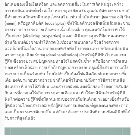
อักเสบของเนื้อเยื่อเหงือก และลดความเสี่ยงในการเกิดฟันผุระหว่าง
การพบทันตแพทย์ครั้งต่อไป หลายสูตรยังเสริมคุณสมบัติทางธรรมชาติ
นี้ด้วยสารสกัดจากพืชสมุนไพรเสริม เช่น น้ำมันต้นชา (tea tree oil) นีม
(neem) หรือยูคาลิปตัส (eucalyptus) ซึ่งให้ผลต้านจุลชีพเพิ่มเติมและช่วย
บรรเทาอาการระคายเคืองของเนื้อเยื่อเหงือก คุณสมบัติในการทำให้
เป็นกลาง (alkalizing properties) ของยาสีฟันบางสูตรที่มีส่วนผสมของ
ถ่านกัมมันต์ยังช่วยทำให้กรดในช่องปากเป็นกลาง จึงสร้างสภาพ
แวดล้อมที่ไม่เอื้ออำนวยต่อแบคทีเรียที่สร้างกรด และปกป้องเคลือบฟัน
จากการสูญเสียแร่ธาตุ (demineralization) สำหรับผู้ที่มีฟันไวต่อความ
รู้สึก ซึ่งอาจประสบปัญหาลมหายใจไม่สดชื่นซ้ำๆ หรือมีอาการอักเสบ
ของเหงือกเล็กน้อย การเข้าถึงปัญหาอย่างครอบคลุมนี้จึงสามารถแก้ไข
หลายประเด็นพร้อมกัน โดยไม่จำเป็นต้องใช้ผลิตภัณฑ์เฉพาะทางเพิ่ม
เติม องค์ประกอบจากธรรมชาติโดยทั่วไปหมายถึงการใช้สารกันเสีย
สังเคราะห์ สารให้สีเทียม และสารเคมีเติมแต่งน้อยลง จึงลดการสัมผัส
กับสารที่อาจก่อให้เกิดการระคายเคือง และทำให้ยาสีฟันสำหรับผู้ที่มี
ฟันไวต่อความรู้สึกซึ่งมีส่วนผสมของถ่านกัมมันต์เหมาะอย่างยิ่งสำหรับ
ผู้ที่มีความไวต่อสารเคมี หรือผู้ที่ต้องการผลิตภัณฑ์ดูแลตนเองที่สะอาด
และเป็นธรรมชาติมากขึ้น แต่ยังคงต้องการประสิทธิภาพเชิงคลินิกที่ได้
รับการพิสูจน์แล้ว