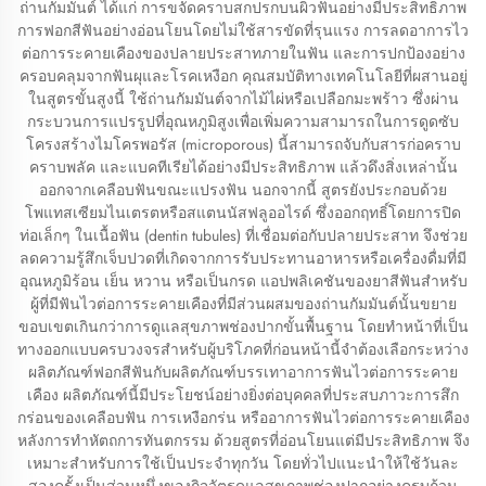
ถ่านกัมมันต์ ได้แก่ การขจัดคราบสกปรกบนผิวฟันอย่างมีประสิทธิภาพ
การฟอกสีฟันอย่างอ่อนโยนโดยไม่ใช้สารขัดที่รุนแรง การลดอาการไว
ต่อการระคายเคืองของปลายประสาทภายในฟัน และการปกป้องอย่าง
ครอบคลุมจากฟันผุและโรคเหงือก คุณสมบัติทางเทคโนโลยีที่ผสานอยู่
ในสูตรขั้นสูงนี้ ใช้ถ่านกัมมันต์จากไม้ไผ่หรือเปลือกมะพร้าว ซึ่งผ่าน
กระบวนการแปรรูปที่อุณหภูมิสูงเพื่อเพิ่มความสามารถในการดูดซับ
โครงสร้างไมโครพอรัส (microporous) นี้สามารถจับกับสารก่อคราบ
คราบพลัค และแบคทีเรียได้อย่างมีประสิทธิภาพ แล้วดึงสิ่งเหล่านั้น
ออกจากเคลือบฟันขณะแปรงฟัน นอกจากนี้ สูตรยังประกอบด้วย
โพแทสเซียมไนเตรตหรือสแตนนัสฟลูออไรด์ ซึ่งออกฤทธิ์โดยการปิด
ท่อเล็กๆ ในเนื้อฟัน (dentin tubules) ที่เชื่อมต่อกับปลายประสาท จึงช่วย
ลดความรู้สึกเจ็บปวดที่เกิดจากการรับประทานอาหารหรือเครื่องดื่มที่มี
อุณหภูมิร้อน เย็น หวาน หรือเป็นกรด แอปพลิเคชันของยาสีฟันสำหรับ
ผู้ที่มีฟันไวต่อการระคายเคืองที่มีส่วนผสมของถ่านกัมมันต์นั้นขยาย
ขอบเขตเกินกว่าการดูแลสุขภาพช่องปากขั้นพื้นฐาน โดยทำหน้าที่เป็น
ทางออกแบบครบวงจรสำหรับผู้บริโภคที่ก่อนหน้านี้จำต้องเลือกระหว่าง
ผลิตภัณฑ์ฟอกสีฟันกับผลิตภัณฑ์บรรเทาอาการฟันไวต่อการระคาย
เคือง ผลิตภัณฑ์นี้มีประโยชน์อย่างยิ่งต่อบุคคลที่ประสบภาวะการสึก
กร่อนของเคลือบฟัน การเหงือกร่น หรืออาการฟันไวต่อการระคายเคือง
หลังการทำหัตถการทันตกรรม ด้วยสูตรที่อ่อนโยนแต่มีประสิทธิภาพ จึง
เหมาะสำหรับการใช้เป็นประจำทุกวัน โดยทั่วไปแนะนำให้ใช้วันละ