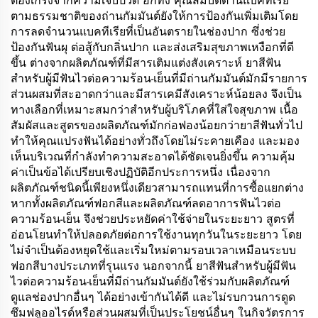
ต้องเกร็งจากความเจ็บปวด อีกทั้ง คุณสมบัติต้านแบคทีเรีย
ตามธรรมชาติของถ่านกัมมันต์ยังให้การป้องกันเพิ่มเติมโดย
การลดจำนวนแบคทีเรียที่เป็นอันตรายในช่องปาก ซึ่งช่วย
ป้องกันฟันผุ ต่อสู้กับกลิ่นปาก และส่งเสริมสุขภาพเหงือกที่ดี
ขึ้น ต่างจากผลิตภัณฑ์ที่มีสารเติมแต่งสังเคราะห์ ยาสีฟัน
สำหรับผู้มีฟันไวต่อความร้อน-เย็นที่มีถ่านกัมมันต์มักมีรายการ
ส่วนผสมที่สะอาดกว่าและมีสารเคมีสังเคราะห์น้อยลง จึงเป็น
ทางเลือกที่เหมาะสมกว่าสำหรับผู้บริโภคที่ใส่ใจสุขภาพ เนื้อ
สัมผัสและสูตรของผลิตภัณฑ์มักก่อฟองน้อยกว่ายาสีฟันทั่วไป
ทำให้คุณแปรงฟันได้อย่างทั่วถึงโดยไม่ระคายเคือง และมอง
เห็นบริเวณที่กำลังทำความสะอาดได้ชัดเจนยิ่งขึ้น ความคุ้ม
ค่าเป็นข้อได้เปรียบเชิงปฏิบัติอีกประการหนึ่ง เนื่องจาก
ผลิตภัณฑ์ชนิดนี้เพียงหนึ่งเดียวสามารถแทนที่การซื้อแยกต่าง
หากทั้งผลิตภัณฑ์ฟอกสีและผลิตภัณฑ์ลดอาการฟันไวต่อ
ความร้อน-เย็น จึงช่วยประหยัดค่าใช้จ่ายในระยะยาว สูตรที่
อ่อนโยนทำให้ปลอดภัยต่อการใช้งานทุกวันในระยะยาว โดย
ไม่จำเป็นต้องหยุดใช้และเริ่มใหม่ตามรอบเวลาเหมือนระบบ
ฟอกสีบางประเภทที่รุนแรง นอกจากนี้ ยาสีฟันสำหรับผู้มีฟัน
ไวต่อความร้อน-เย็นที่มีถ่านกัมมันต์ยังใช้ร่วมกับผลิตภัณฑ์
ดูแลช่องปากอื่นๆ ได้อย่างเข้ากันได้ดี และไม่รบกวนการดูด
ซึมฟลูออไรด์หรือส่วนผสมที่เป็นประโยชน์อื่นๆ ในกิจวัตรการ