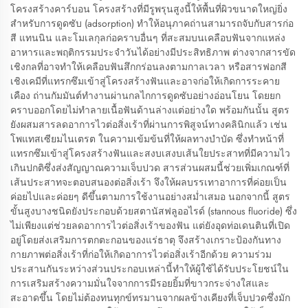
โครงสร้างคาร์บอน โครงสร้างที่มีรูพรุนสูงนี้ให้พื้นที่ผิวขนาดใหญ่ยิ่ง
สำหรับการดูดซับ (adsorption) ทำให้อนุภาคถ่านสามารถจับกับสารก่อ
สี แทนนิน และโมเลกุลก่อคราบอื่นๆ ที่สะสมบนเคลือบฟันจากแหล่ง
อาหารและพฤติกรรมประจำวันได้อย่างมีประสิทธิภาพ ต่างจากสารขัด
เชิงกลที่อาจทำให้เคลือบฟันสึกกร่อนลงตามกาลเวลา หรือสารฟอกสี
เชิงเคมีที่แทรกซึมเข้าสู่โครงสร้างฟันและอาจก่อให้เกิดการระคาย
เคือง ถ่านกัมมันต์ทำงานผ่านกลไกการดูดซับอย่างอ่อนโยน โดยยก
คราบออกโดยไม่ทำลายเนื้อฟันด้านล่างแต่อย่างใด พร้อมกันนั้น สูตร
ยังผสมสารลดอาการไวต่อสิ่งเร้าที่ผ่านการพิสูจน์ทางคลินิกแล้ว เช่น
โพแทสเซียมไนเตรต ในความเข้มข้นที่ให้ผลทางบำบัด ซึ่งทำหน้าที่
แทรกซึมเข้าสู่โครงสร้างฟันและสงบเสงบเส้นใยประสาทที่มีความไว
เกินปกติซึ่งส่งสัญญาณความเจ็บปวด สารส่วนผสมนี้ช่วยเพิ่มเกณฑ์ที่
เส้นประสาทจะตอบสนองต่อสิ่งเร้า จึงให้ผลบรรเทาอาการที่ค่อยเป็น
ค่อยไปและค่อยๆ ดีขึ้นตามการใช้งานอย่างสม่ำเสมอ นอกจากนี้ สูตร
ขั้นสูงบางชนิดยังประกอบด้วยสตานัสฟลูออไรด์ (stannous fluoride) ซึ่ง
ไม่เพียงแต่ช่วยลดอาการไวต่อสิ่งเร้าของฟัน แต่ยังอุดท่อเดนตินที่เปิด
อยู่โดยส่งเสริมการตกตะกอนของแร่ธาตุ จึงสร้างเกราะป้องกันทาง
กายภาพต่อสิ่งเร้าที่ก่อให้เกิดอาการไวต่อสิ่งเร้าอีกด้วย ความร่วม
ประสานกันระหว่างส่วนประกอบเหล่านี้ทำให้ผู้ใช้ได้รับประโยชน์ใน
การเสริมสร้างความมั่นใจจากการมีรอยยิ้มที่ขาวกระจ่างใสและ
สะอาดขึ้น โดยไม่ต้องทนทุกข์ทรมานจากผลข้างเคียงที่เจ็บปวดซึ่งมัก