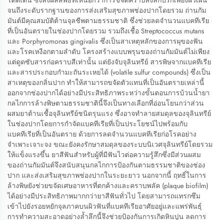
โดดเด่น ซึ่งส่งผลลัพธ์ที่เหนือกว่าการขจัดคราบสิ่งสกปรกเพียงผิวเผิน
จนถึงระดับรากฐานของการส่งเสริมสุขภาพช่องปากโดยรวม ถ่านกัม
มันต์มีคุณสมบัติต้านจุลชีพตามธรรมชาติ ซึ่งช่วยลดจำนวนแบคทีเรีย
ที่เป็นอันตรายในช่องปากโดยรวม รวมถึงเชื้อ Streptococcus mutans
และ Porphyromonas gingivalis ซึ่งเป็นสาเหตุหลักของการผุของฟัน
และโรคเหงือกตามลำดับ โครงสร้างแบบพรุนของถ่านกัมมันต์ไม่เพียง
แต่ดูดซับสารก่อคราบสีเท่านั้น แต่ยังจับจุลินทรีย์ สารพิษจากแบคทีเรีย
และสารประกอบกำมะถันระเหยได้ (volatile sulfur compounds) ซึ่งเป็น
สาเหตุของกลิ่นปาก ทำให้สามารถขจัดตัวแทนที่เป็นอันตรายเหล่านี้
ออกจากช่องปากได้อย่างมีประสิทธิภาพระหว่างขั้นตอนการบ้วนน้ำยา
กลไกการล้างพิษตามธรรมชาตินี้จึงเป็นทางเลือกที่อ่อนโยนกว่าส่วน
ผสมยาต้านเชื้อจุลินทรีย์ชนิดรุนแรง ซึ่งอาจทำลายสมดุลของจุลินทรีย์
ในช่องปากโดยการกำจัดแบคทีเรียที่เป็นประโยชน์ไปพร้อมกับ
แบคทีเรียที่เป็นอันตราย ด้วยการลดจำนวนแบคทีเรียก่อโรคอย่าง
จำเพาะเจาะจง ขณะยังคงรักษาสมดุลของระบบนิเวศจุลินทรีย์โดยรวม
ให้แข็งแรงขึ้น ยาสีฟันสำหรับผู้ที่มีฟันไวต่อความรู้สึกซึ่งมีส่วนผสม
ของถ่านกัมมันต์จึงสนับสนุนกลไกการป้องกันตามธรรมชาติของช่อง
ปาก และส่งเสริมสุขภาพช่องปากในระยะยาว นอกจากนี้ ฤทธิ์ในการ
ล้างพิษยังช่วยขจัดเศษอาหารที่ตกค้างและคราบพลัค (plaque biofilm)
ได้อย่างมีประสิทธิภาพมากกว่ายาสีฟันทั่วไป โดยสามารถแทรกซึม
เข้าไปยังรอยหยักจุลภาคบนผิวฟันที่แบคทีเรียอาศัยอยู่และแพร่พันธุ์
การทำความสะอาดอย่างล้ำลึกนี้จึงช่วยป้องกันการเกิดหินปูน ลดการ