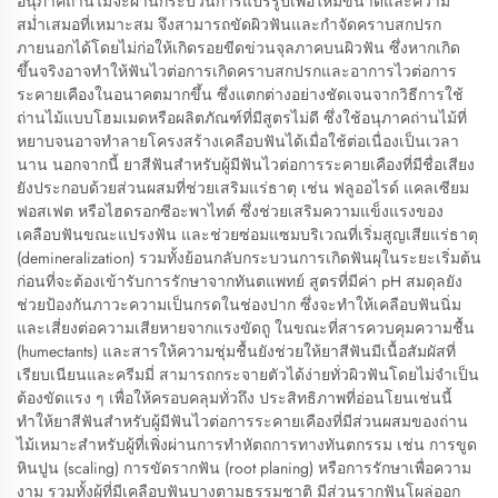
อนุภาคถ่านไม้จะผ่านกระบวนการแปรรูปเพื่อให้มีขนาดและความ
สม่ำเสมอที่เหมาะสม จึงสามารถขัดผิวฟันและกำจัดคราบสกปรก
ภายนอกได้โดยไม่ก่อให้เกิดรอยขีดข่วนจุลภาคบนผิวฟัน ซึ่งหากเกิด
ขึ้นจริงอาจทำให้ฟันไวต่อการเกิดคราบสกปรกและอาการไวต่อการ
ระคายเคืองในอนาคตมากขึ้น ซึ่งแตกต่างอย่างชัดเจนจากวิธีการใช้
ถ่านไม้แบบโฮมเมดหรือผลิตภัณฑ์ที่มีสูตรไม่ดี ซึ่งใช้อนุภาคถ่านไม้ที่
หยาบจนอาจทำลายโครงสร้างเคลือบฟันได้เมื่อใช้ต่อเนื่องเป็นเวลา
นาน นอกจากนี้ ยาสีฟันสำหรับผู้มีฟันไวต่อการระคายเคืองที่มีชื่อเสียง
ยังประกอบด้วยส่วนผสมที่ช่วยเสริมแร่ธาตุ เช่น ฟลูออไรด์ แคลเซียม
ฟอสเฟต หรือไฮดรอกซีอะพาไทต์ ซึ่งช่วยเสริมความแข็งแรงของ
เคลือบฟันขณะแปรงฟัน และช่วยซ่อมแซมบริเวณที่เริ่มสูญเสียแร่ธาตุ
(demineralization) รวมทั้งย้อนกลับกระบวนการเกิดฟันผุในระยะเริ่มต้น
ก่อนที่จะต้องเข้ารับการรักษาจากทันตแพทย์ สูตรที่มีค่า pH สมดุลยัง
ช่วยป้องกันภาวะความเป็นกรดในช่องปาก ซึ่งจะทำให้เคลือบฟันนิ่ม
และเสี่ยงต่อความเสียหายจากแรงขัดถู ในขณะที่สารควบคุมความชื้น
(humectants) และสารให้ความชุ่มชื้นยังช่วยให้ยาสีฟันมีเนื้อสัมผัสที่
เรียบเนียนและครีมมี่ สามารถกระจายตัวได้ง่ายทั่วผิวฟันโดยไม่จำเป็น
ต้องขัดแรง ๆ เพื่อให้ครอบคลุมทั่วถึง ประสิทธิภาพที่อ่อนโยนเช่นนี้
ทำให้ยาสีฟันสำหรับผู้มีฟันไวต่อการระคายเคืองที่มีส่วนผสมของถ่าน
ไม้เหมาะสำหรับผู้ที่เพิ่งผ่านการทำหัตถการทางทันตกรรม เช่น การขูด
หินปูน (scaling) การขัดรากฟัน (root planing) หรือการรักษาเพื่อความ
งาม รวมทั้งผู้ที่มีเคลือบฟันบางตามธรรมชาติ มีส่วนรากฟันโผล่ออก