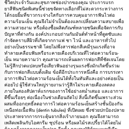
ชีวิตประจำวันและสุขภาพช่องปากของคุณ ประการแรก
ยาสีฟันชนิดพิเศษนี้ช่วยขจัดทางเลือกที่ไม่สะดวกระหว่างการ
ได้รอยยิ้มที่ขาวกระจ่างใสกับการควบคุมอาการฟันไวต่อ
ความร้อน-เย็น คุณจึงไม่จำเป็นต้องแลกเปลี่ยนความสบายเพื่อ
ความสวยงาม หรือต้องซื้อผลิตภัณฑ์หลายชนิดเพื่อจัดการกับ
ปัญหาที่ต่างกัน องค์ประกอบถ่านกัมมันต์ทำหน้าที่ดูดซับและ
กำจัดคราบสีผิวที่เกิดจากกาแฟ ชา ไวน์ และอาหารทั่วไป
อย่างเป็นธรรมชาติ โดยไม่พึ่งสารฟอกสีเคมีรุนแรงที่อาจ
ทำลายเคลือบฟันหรือระคายเคืองบริเวณที่ไวต่อความร้อน-
เย็น หมายความว่า คุณสามารถเห็นผลการฟอกสีที่ชัดเจนโดย
ไม่รู้สึกปวดแปลบหรือเสียวฟันอย่างรุนแรงซึ่งมักเกิดขึ้นร่วม
กับการฟอกสีแบบดั้งเดิม ข้อดีอีกประการหนึ่งคือ การบรรเทา
อาการฟันไวต่อความร้อน-เย็นได้ทั้งในทันทีและอย่างค่อยเป็น
ค่อยไป ผู้ใช้ส่วนใหญ่รายงานว่ารู้สึกไม่ระคายเคืองลดลง
ภายในสองสัปดาห์แรกของการใช้อย่างสม่ำเสมอ และอาการ
ดีขึ้นเรื่อยๆ ต่อเนื่องในช่วงเดือนถัดไป สิ่งนี้เกิดขึ้นเพราะส่วน
ผสมที่ออกฤทธิ์ลดอาการไวต่อความร้อน-เย็นสร้างชั้นป้องกัน
เหนือท่อเนื้อฟัน (dentin tubules) ที่เปิดเผย ซึ่งช่วยปกป้องปลาย
ประสาทจากการกระตุ้นจากสิ่งเร้าภายนอก คุณจึงสามารถ
เพลิดเพลินกับไอศกรีม ซุปร้อน หรือผลไม้รสเปรี้ยวได้โดยไม่