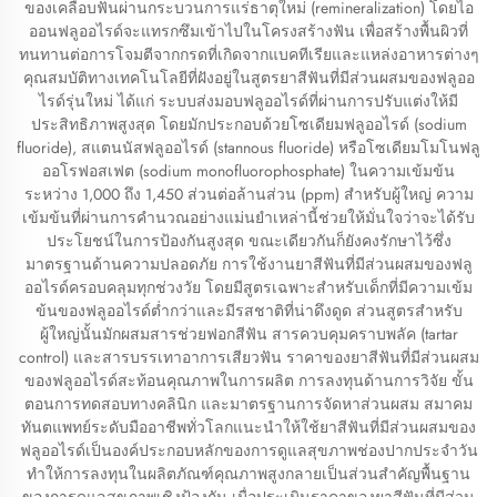
ของเคลือบฟันผ่านกระบวนการแร่ธาตุใหม่ (remineralization) โดยไอ
ออนฟลูออไรด์จะแทรกซึมเข้าไปในโครงสร้างฟัน เพื่อสร้างพื้นผิวที่
ทนทานต่อการโจมตีจากกรดที่เกิดจากแบคทีเรียและแหล่งอาหารต่างๆ
คุณสมบัติทางเทคโนโลยีที่ฝังอยู่ในสูตรยาสีฟันที่มีส่วนผสมของฟลูออ
ไรด์รุ่นใหม่ ได้แก่ ระบบส่งมอบฟลูออไรด์ที่ผ่านการปรับแต่งให้มี
ประสิทธิภาพสูงสุด โดยมักประกอบด้วยโซเดียมฟลูออไรด์ (sodium
fluoride), สแตนนัสฟลูออไรด์ (stannous fluoride) หรือโซเดียมโมโนฟลู
ออโรฟอสเฟต (sodium monofluorophosphate) ในความเข้มข้น
ระหว่าง 1,000 ถึง 1,450 ส่วนต่อล้านส่วน (ppm) สำหรับผู้ใหญ่ ความ
เข้มข้นที่ผ่านการคำนวณอย่างแม่นยำเหล่านี้ช่วยให้มั่นใจว่าจะได้รับ
ประโยชน์ในการป้องกันสูงสุด ขณะเดียวกันก็ยังคงรักษาไว้ซึ่ง
มาตรฐานด้านความปลอดภัย การใช้งานยาสีฟันที่มีส่วนผสมของฟลู
ออไรด์ครอบคลุมทุกช่วงวัย โดยมีสูตรเฉพาะสำหรับเด็กที่มีความเข้ม
ข้นของฟลูออไรด์ต่ำกว่าและมีรสชาติที่น่าดึงดูด ส่วนสูตรสำหรับ
ผู้ใหญ่นั้นมักผสมสารช่วยฟอกสีฟัน สารควบคุมคราบพลัค (tartar
control) และสารบรรเทาอาการเสียวฟัน ราคาของยาสีฟันที่มีส่วนผสม
ของฟลูออไรด์สะท้อนคุณภาพในการผลิต การลงทุนด้านการวิจัย ขั้น
ตอนการทดสอบทางคลินิก และมาตรฐานการจัดหาส่วนผสม สมาคม
ทันตแพทย์ระดับมืออาชีพทั่วโลกแนะนำให้ใช้ยาสีฟันที่มีส่วนผสมของ
ฟลูออไรด์เป็นองค์ประกอบหลักของการดูแลสุขภาพช่องปากประจำวัน
ทำให้การลงทุนในผลิตภัณฑ์คุณภาพสูงกลายเป็นส่วนสำคัญพื้นฐาน