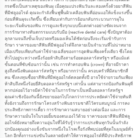
กรดซึ่งเป็นสาเหตุของฟันผุ เมื่อคุณแปรงฟันวันละสองครั้งด้วยยาสีฟัน
ที่มีฟลูออไรด์ คุณจะกำลังฟื้นฟูพื้นผิวเคลือบฟันที่อ่อนแอให้แข็งแรงขึ้น
ก่อนที่ฟันผุจะเกิดขึ้น ซึ่งเทียบเท่ากับการย้อนกลับกระบวนการผุใน
ระยะเริ่มต้นของฟัน การดูแลเชิงรุกแบบนี้แตกต่างอย่างชัดเจนจาก
การรักษาทางทันตกรรมแบบรับมือ (reactive dental care) ซึ่งปัญหาต้อง
ลุกลามจนถึงขั้นเจ็บปวดหรือมองเห็นได้ชัดก่อนจึงจะเริ่มเข้ารับการ
รักษา ราคาของยาสีฟันที่มีฟลูออไรด์จึงกลายเป็นจำนวนที่ไม่น่าหมาย
เมื่อเปรียบเทียบกับค่าใช้จ่ายเฉลี่ยของการอุดฟันเพียงครั้งเดียว ซึ่งโดย
ทั่วไปอยู่ระหว่างหนึ่งร้อยห้าสิบถึงสามร้อยดอลลาร์สหรัฐฯ หรือแม้แต่
ขั้นตอนที่ซับซ้อนกว่านั้น เช่น การทำครอบฟัน (crown) ที่อาจมีราคา
สูงถึงหนึ่งพันดอลลาร์สหรัฐฯ หรือมากกว่านั้น ครอบครัวที่มีสมาชิกสี่
คน ซึ่งลงทุนซื้อยาสีฟันที่มีฟลูออไรด์ตลอดทั้งปี อาจใช้จ่ายรวมกันเพียง
ห้าสิบถึงหนึ่งร้อยยี่สิบดอลลาร์สหรัฐฯ เท่านั้น แต่สามารถป้องกันฟันผุที่
หากปล่อยไว้อาจมีค่าใช้จ่ายในการรักษาเป็นหมื่นดอลลาร์สหรัฐฯ
คุณค่าเชิงป้องกันนี้ยังขยายออกไปไกลกว่าการประหยัดค่าใช้จ่ายทันที
ทั้งยังรวมถึงการรักษาโครงสร้างฟันธรรมชาติไว้ครบสมบูรณ์ การคง
ประสิทธิภาพการเคี้ยว การรักษาความสบายอย่างต่อเนื่อง และการ
รักษาความมั่นใจในรอยยิ้มของตนเองไว้ด้วย ราคาของยาสีฟันที่มีฟลู
ออไรด์ยังหมายถึงความอุ่นใจที่ได้รับรู้ว่าการแปรงฟันทุกวันนั้นกำลัง
ปกป้องคุณอย่างแข็งขันจากหนึ่งในโรคเรื้อรังที่พบบ่อยที่สุดในมนุษย์ทั่ว
โลก อีกทั้งการแข่งขันในตลาดยังทำให้สารฟลูออไรด์ที่มีประสิทธิภาพ