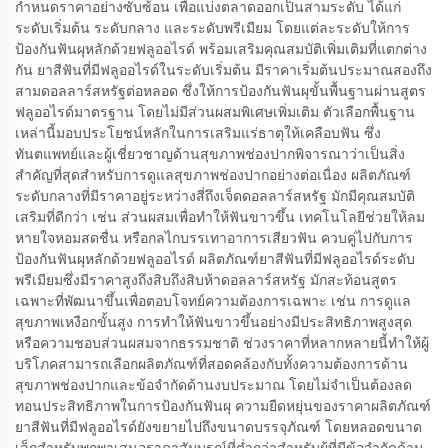
กำหนดราคาอย่างซับซ้อน เพื่อแบ่งตลาดออกเป็นสามระดับ ได้แก่
ระดับเริ่มต้น ระดับกลาง และระดับพรีเมียม โดยแต่ละระดับให้การ
ป้องกันฟันผุหลักด้วยฟลูออไรด์ พร้อมเสริมคุณสมบัติเพิ่มเติมที่แตกต่าง
กัน ยาสีฟันที่มีฟลูออไรด์ในระดับเริ่มต้น มีราคาเริ่มต้นประมาณสองถึง
สามดอลลาร์สหรัฐต่อหลอด ซึ่งให้การป้องกันฟันผุขั้นพื้นฐานผ่านสูตร
ฟลูออไรด์มาตรฐาน โดยไม่มีส่วนผสมพิเศษเพิ่มเติม ตัวเลือกพื้นฐาน
เหล่านี้มอบประโยชน์หลักในการเสริมแร่ธาตุให้เคลือบฟัน ซึ่ง
ทันตแพทย์และผู้เชี่ยวชาญด้านสุขภาพช่องปากพิจารณาว่าเป็นสิ่ง
สำคัญที่สุดสำหรับการดูแลสุขภาพช่องปากอย่างต่อเนื่อง ผลิตภัณฑ์
ระดับกลางที่มีราคาอยู่ระหว่างสี่ถึงเจ็ดดอลลาร์สหรัฐ มักมีคุณสมบัติ
เสริมที่ดีกว่า เช่น ส่วนผสมเพื่อทำให้ฟันขาวขึ้น เทคโนโลยีช่วยให้ลม
หายใจหอมสดชื่น หรือกลไกบรรเทาอาการเสียวฟัน ควบคู่ไปกับการ
ป้องกันฟันผุหลักด้วยฟลูออไรด์ ผลิตภัณฑ์ยาสีฟันที่มีฟลูออไรด์ระดับ
พรีเมียมซึ่งมีราคาสูงถึงสิบถึงสิบห้าดอลลาร์สหรัฐ มักสะท้อนสูตร
เฉพาะที่พัฒนาขึ้นเพื่อตอบโจทย์ความต้องการเฉพาะ เช่น การดูแล
สุขภาพเหงือกขั้นสูง การทำให้ฟันขาวขึ้นอย่างมีประสิทธิภาพสูงสุด
หรือความชอบส่วนผสมจากธรรมชาติ ช่วงราคาที่หลากหลายนี้ทำให้ผู้
บริโภคสามารถเลือกผลิตภัณฑ์ที่สอดคล้องกับทั้งความต้องการด้าน
สุขภาพช่องปากและข้อจำกัดด้านงบประมาณ โดยไม่จำเป็นต้องลด
ทอนประสิทธิภาพในการป้องกันฟันผุ ความยืดหยุ่นของราคาผลิตภัณฑ์
ยาสีฟันที่มีฟลูออไรด์ยังขยายไปถึงขนาดบรรจุภัณฑ์ โดยหลอดขนาด