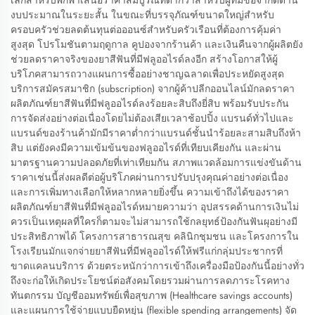
เล็กสำหรับพกพาเสนอราคาสัมบูรณ์ที่ต่ำกว่าสำหรับผู้ที่มีข้อจำกัดด้าน
งบประมาณในระยะสั้น ในขณะที่บรรจุภัณฑ์ขนาดใหญ่สำหรับ
ครอบครัวช่วยลดต้นทุนต่อออนซ์สำหรับครัวเรือนที่ต้องการคุ้มค่า
สูงสุด โปรโมชันตามฤดูกาล คูปองจากร้านค้า และเงินคืนจากผู้ผลิตยัง
ช่วยลดราคาจริงของยาสีฟันที่มีฟลูออไรด์ลงอีก สร้างโอกาสให้ผู้
บริโภคสามารถวางแผนการซื้ออย่างชาญฉลาดเพื่อประหยัดสูงสุด
บริการสมัครสมาชิก (subscription) จากผู้ค้าปลีกออนไลน์มักลดราคา
ผลิตภัณฑ์ยาสีฟันที่มีฟลูออไรด์ลงร้อยละสิบถึงยี่สิบ พร้อมรับประกัน
การจัดส่งอย่างต่อเนื่องโดยไม่ต้องเสียเวลาช้อปปิ้ง แบรนด์ทั่วไปและ
แบรนด์ของร้านค้ามักมีราคาต่ำกว่าแบรนด์ชั้นนำร้อยละสามสิบถึงห้า
สิบ แต่ยังคงมีความเข้มข้นของฟลูออไรด์ที่เทียบเคียงกัน และผ่าน
มาตรฐานความปลอดภัยที่เท่าเทียมกัน สภาพแวดล้อมการแข่งขันด้าน
ราคาเช่นนี้ส่งผลดีต่อผู้บริโภคผ่านการปรับปรุงคุณค่าอย่างต่อเนื่อง
และการเพิ่มทางเลือกให้หลากหลายยิ่งขึ้น ความเข้าถึงได้ของราคา
ผลิตภัณฑ์ยาสีฟันที่มีฟลูออไรด์หมายความว่า อุปสรรคด้านการเงินไม่
ควรเป็นเหตุผลที่ใครก็ตามจะไม่สามารถใช้กลยุทธ์ป้องกันฟันผุอย่างมี
ประสิทธิภาพได้ โครงการสาธารณสุข คลินิกชุมชน และโครงการใน
โรงเรียนมักแจกจ่ายยาสีฟันที่มีฟลูออไรด์ให้ฟรีแก่กลุ่มประชากรที่
ขาดแคลนบริการ ด้วยตระหนักว่าการเข้าถึงเครื่องมือป้องกันนี้อย่างทั่ว
ถึงจะก่อให้เกิดประโยชน์ต่อสังคมโดยรวมผ่านการลดภาระโรคทาง
ทันตกรรม บัญชีออมทรัพย์เพื่อสุขภาพ (Healthcare savings accounts)
และแผนการใช้จ่ายแบบยืดหยุ่น (flexible spending arrangements) จัด