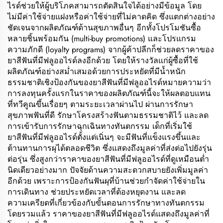
ไรด์ช่วยให้ผู้บริโภคสามารถตัดสินใจได้อย่างมีข้อมูล โดย
ไม่มีค่าใช้จ่ายแฝงหรือค่าใช้จ่ายที่ไม่คาดคิด ซึ่งแตกต่างอย่าง
ชัดเจนจากผลิตภัณฑ์ด้านสุขภาพอื่นๆ อีกทั้งโปรโมชันซื้อ
หลายชิ้นพร้อมกัน (multi-buy promotions) และโปรแกรม
ความภักดี (loyalty programs) จากผู้ค้าปลีกก็ช่วยลดราคาของ
ยาสีฟันที่มีฟลูออไรด์ลงอีกด้วย โดยให้รางวัลแก่ผู้ซื้อที่ใช้
ผลิตภัณฑ์อย่างสม่ำเสมอด้วยการประหยัดที่มีน้ำหนัก
ธรรมชาติเชิงป้องกันของยาสีฟันที่มีฟลูออไรด์หมายความว่า
การลงทุนครั้งแรกในราคาของผลิตภัณฑ์นี้จะให้ผลตอบแทน
ที่ทวีคูณขึ้นเรื่อยๆ ตามระยะเวลาผ่านไป ผ่านการรักษา
สุขภาพฟันที่ดี รักษาโครงสร้างฟันตามธรรมชาติไว้ และลด
การเข้ารับการรักษาฉุกเฉินทางทันตกรรม เด็กที่เริ่มใช้
ยาสีฟันที่มีฟลูออไรด์ตั้งแต่เนิ่นๆ จะมีฟันที่แข็งแรงขึ้นและ
ต้านทานการผุได้ตลอดชีวิต ซึ่งแสดงถึงมูลค่าที่ส่งต่อไปยังรุ่น
ต่อรุ่น ซึ่งสูงกว่าราคาของยาสีฟันที่มีฟลูออไรด์ที่ดูเหมือนต่ำ
นิดเดียวอย่างมาก ปัจจัยด้านความสะดวกสบายยังเพิ่มมูลค่า
อีกด้วย เพราะการป้องกันฟันผุที่บ้านช่วยกำจัดค่าใช้จ่ายใน
การเดินทาง ช่วยประหยัดเวลาที่ต้องหยุดงาน และลด
ความเครียดที่เกี่ยวข้องกับขั้นตอนการรักษาทางทันตกรรม
โดยรวมแล้ว ราคาของยาสีฟันที่มีฟลูออไรด์แสดงถึงมูลค่าที่