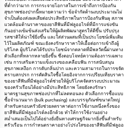
ที่ต่ำกว่ามาก การกระจายโอกาสในการเข้าถึงการป้องกัน
สุขภาพช่องปากนี้หมายความว่า ข้อจำกัดด้านงบประมาณไม่
จำเป็นต้องส่งผลเสียต่อประสิทธิภาพในการป้องกันฟันผุ สภาพ
แวดล้อมด้านราคาของยาสีฟันที่มีฟลูออไรด์ที่มีการแข่งขัน
กันอย่างเข้มข้นส่งเสริมให้ผู้ผลิตพัฒนาสูตรให้ดีขึ้น ปรับปรุง
รสชาติให้น่าใช้ยิ่งขึ้น และใส่ส่วนผสมที่เป็นประโยชน์เพิ่มเติม
ไว้ในผลิตภัณฑ์ ขณะยังคงรักษาราคาให้เอื้อต่อการเข้าถึงผู้
บริโภค ผู้บริโภคได้รับประโยชน์จากตลาดที่มีพลวัตนี้ผ่านทาง
ตัวเลือกที่หลากหลายยิ่งขึ้น ซึ่งตอบโจทย์ความต้องการเฉพาะ
เช่น การเสริมความแข็งแรงของเคลือบฟัน การสนับสนุน
สุขภาพเหงือก การดับกลิ่นปาก และความสามารถในการขจัด
คราบสกปรก การตัดสินใจซื้อโดยอิงจากการเปรียบเทียบราคา
ของยาสีฟันที่มีฟลูออไรด์ช่วยให้ผู้บริโภคจัดสรรงบประมาณ
ของครัวเรือนได้อย่างมีประสิทธิภาพ โดยยังคงรักษา
มาตรฐานสุขภาพช่องปากที่ไม่ลดทอนลง ตัวเลือกการซื้อแบบ
ซื้อจำนวนมาก (bulk purchasing) และบรรจุภัณฑ์ขนาดใหญ่
สำหรับครอบครัวยังช่วยลดราคาต่อการใช้งานหนึ่งครั้งของ
ยาสีฟันที่มีฟลูออไรด์ลงอีกด้วย ทำให้การใช้งานอย่าง
สม่ำเสมอเป็นไปได้อย่างยั่งยืนทางเศรษฐกิจมากยิ่งขึ้นสำหรับ
ครัวเรือน การกำหนดราคาอย่างโปร่งใสของยาสีฟันที่มีฟลูออ