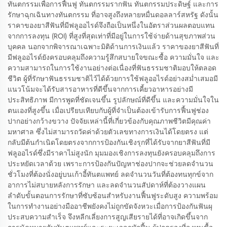
ทันตกรรมเพื่อการฟื้นฟู ทันตกรรมรากฟัน ทันตกรรมประดิษฐ์ และการ
รักษาฉุกเฉินทางทันตกรรม ที่อาจสูงถึงหลายหมื่นดอลลาร์สหรัฐ ดังนั้น
ราคาของยาสีฟันที่มีฟลูออไรด์จึงถือเป็นหนึ่งในอัตราส่วนผลตอบแทน
จากการลงทุน (ROI) ที่สูงที่สุดเท่าที่มีอยู่ในการใช้จ่ายด้านสุขภาพส่วน
บุคคล นอกจากพิจารณาเฉพาะมิติด้านการเงินแล้ว ราคาของยาสีฟันที่
มีฟลูออไรด์ยังครอบคลุมถึงความรู้สึกสบายใจขณะซื้อ ความมั่นใจ และ
ความสามารถในการใช้งานอย่างต่อเนื่องที่ฟันธรรมชาติมอบให้ตลอด
ชีวิต ผู้ที่รักษาฟันธรรมชาติไว้ได้ด้วยการใช้ฟลูออไรด์อย่างสม่ำเสมอมี
แนวโน้มจะได้รับสารอาหารที่ดีขึ้นจากการเคี้ยวอาหารอย่างมี
ประสิทธิภาพ มีการพูดที่ชัดเจนขึ้น รูปลักษณ์ที่ดีขึ้น และความมั่นใจใน
ตนเองที่สูงขึ้น เมื่อเปรียบเทียบกับผู้ที่จำเป็นต้องเข้ารับการฟื้นฟูช่อง
ปากอย่างกว้างขวาง ปัจจัยเหล่านี้ที่เกี่ยวข้องกับคุณภาพชีวิตมีคุณค่า
มหาศาล ซึ่งไม่สามารถวัดค่าด้วยตัวเลขทางการเงินได้โดยตรง แต่
กลับมีต้นกำเนิดโดยตรงจากการป้องกันเชิงรุกที่ได้รับจากยาสีฟันที่มี
ฟลูออไรด์ซึ่งมีราคาไม่สูงนัก มุมมองเชิงการลงทุนยังครอบคลุมถึงการ
ประหยัดเวลาด้วย เพราะการป้องกันปัญหาช่องปากจะช่วยลดจำนวน
ชั่วโมงที่ต้องนั่งอยู่บนเก้าอี้ทันตแพทย์ ลดจำนวนวันที่ต้องทนทุกข์จาก
อาการไม่สบายหลังการรักษา และลดจำนวนสัปดาห์ที่ต้องวางแผน
ลำดับขั้นตอนการรักษาที่ซับซ้อนสำหรับงานฟื้นฟูระดับสูง ความพร้อม
ในการทำงานอย่างมืออาชีพยังคงไม่ถูกขัดจังหวะเมื่อการป้องกันฟันผุ
ประสบความสำเร็จ จึงหลีกเลี่ยงการสูญเสียรายได้ที่อาจเกิดขึ้นจาก