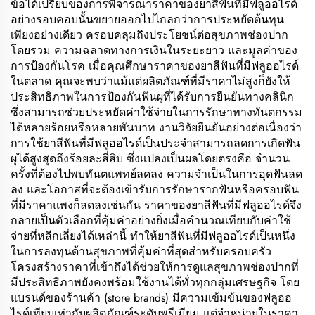
ข้อได้เปรียบของการพิจารณาราคาของยาสีฟันที่มีฟลูออไรด์
อย่างรอบคอบนั้นขยายออกไปไกลกว่าการประหยัดต้นทุน
เพียงอย่างเดียว ครอบคลุมถึงประโยชน์ต่อสุขภาพช่องปาก
โดยรวม ความฉลาดทางการเงินในระยะยาว และมูลค่าของ
การป้องกันโรค เมื่อคุณศึกษาราคาของยาสีฟันที่มีฟลูออไรด์
ในตลาด คุณจะพบว่าแม้แต่ผลิตภัณฑ์ที่มีราคาไม่สูงก็ยังให้
ประสิทธิภาพในการป้องกันฟันผุที่ได้รับการยืนยันทางคลินิก
ซึ่งสามารถช่วยประหยัดค่าใช้จ่ายในการรักษาทางทันตกรรม
ได้หลายร้อยหรือหลายพันบาท งานวิจัยยืนยันอย่างต่อเนื่องว่า
การใช้ยาสีฟันที่มีฟลูออไรด์เป็นประจำสามารถลดการเกิดฟัน
ผุได้สูงสุดถึงร้อยละสี่สิบ ซึ่งแปลงเป็นผลโดยตรงคือ จำนวน
ครั้งที่ต้องไปพบทันตแพทย์ลดลง ความจำเป็นในการอุดฟันลด
ลง และโอกาสที่จะต้องเข้ารับการรักษารากฟันหรือครอบฟัน
ที่มีราคาแพงก็ลดลงเช่นกัน ราคาของยาสีฟันที่มีฟลูออไรด์จึง
กลายเป็นตัวเลือกที่คุ้มค่าอย่างยิ่งเมื่อคำนวณเทียบกับค่าใช้
จ่ายที่หลีกเลี่ยงได้เหล่านี้ ทำให้ยาสีฟันที่มีฟลูออไรด์เป็นหนึ่ง
ในการลงทุนด้านสุขภาพที่คุ้มค่าที่สุดสำหรับครอบครัว
โครงสร้างราคาที่เข้าถึงได้ช่วยให้การดูแลสุขภาพช่องปากที่
มีประสิทธิภาพยังคงพร้อมใช้งานได้ทั่วทุกกลุ่มเศรษฐกิจ โดย
แบรนด์ของร้านค้า (store brands) มีความเข้มข้นของฟลูออ
ไรด์เทียบเท่ากับผลิตภัณฑ์ระดับพรีเมียม แต่จำหน่ายในราคา