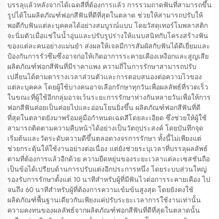
บรรลุแล้วหลังจากได้เฉดสีที่ต้องการแล้ว การรวมถาดฟันที่สามารถขึ้น
รูปได้ในผลิตภัณฑ์ฟอกสีฟันที่ดีที่สุดในตลาด ช่วยให้สามารถปรับให้
พอดีกับฟันแต่ละบุคคลได้อย่างสมบูรณ์แบบ โดยวัสดุเทอร์โมพลาสติก
จะนิ่มตัวเมื่อแช่ในน้ำอุ่นและปรับรูปร่างให้แนบสนิทกับโครงสร้างฟัน
ของแต่ละคนอย่างแม่นยำ ส่งผลให้เจลมีการสัมผัสกับฟันได้ดีเยี่ยมและ
ป้องกันการรั่วซึมซึ่งอาจก่อให้เกิดอาการระคายเคืองเหงือกและสูญเสีย
ผลิตภัณฑ์ฟอกสีฟันที่มีราคาแพง ความถี่ในการรักษาสามารถปรับ
เปลี่ยนได้ตามตารางเวลาส่วนตัวและการตอบสนองต่อความไวของ
แต่ละบุคคล โดยผู้ใช้บางคนอาจเลือกรักษาทุกวันเพื่อผลลัพธ์ที่รวดเร็ว
ในขณะที่ผู้ใช้อีกกลุ่มอาจเว้นระยะการรักษาห่างกันหลายวันเพื่อให้การ
ฟอกสีฟันค่อยเป็นค่อยไปและอ่อนโยนยิ่งขึ้น ผลิตภัณฑ์ฟอกสีฟันที่ดี
ที่สุดในตลาดยังมาพร้อมคู่มือกำหนดเฉดสีโดยละเอียด ซึ่งช่วยให้ผู้ใช้
สามารถติดตามความคืบหน้าได้อย่างเป็นวัตถุประสงค์ โดยบันทึกจุด
เริ่มต้นและวัดระดับความดีขึ้นตลอดวงจรการรักษา ทั้งนี้ไม่เพียงแต่
ช่วยกระตุ้นให้ใช้งานอย่างต่อเนื่อง แต่ยังช่วยระบุเวลาที่บรรลุผลลัพธ์
ตามที่ต้องการแล้วอีกด้วย ความยืดหยุ่นของระยะเวลาแต่ละเซสชันถือ
เป็นข้อได้เปรียบด้านการปรับแต่งอีกประการหนึ่ง โดยระบบส่วนใหญ่
รองรับการรักษาตั้งแต่ 10 นาทีสำหรับผู้ที่มีฟันไวต่อการระคายเคือง ไป
จนถึง 60 นาทีสำหรับผู้ที่ต้องการความเข้มข้นสูงสุด โดยยังคงใช้
ผลิตภัณฑ์พื้นฐานเดียวกันเพียงแค่ปรับระยะเวลาการใช้งานเท่านั้น
ความคงทนของผลลัพธ์จากผลิตภัณฑ์ฟอกสีฟันที่ดีที่สุดในตลาดนั้น