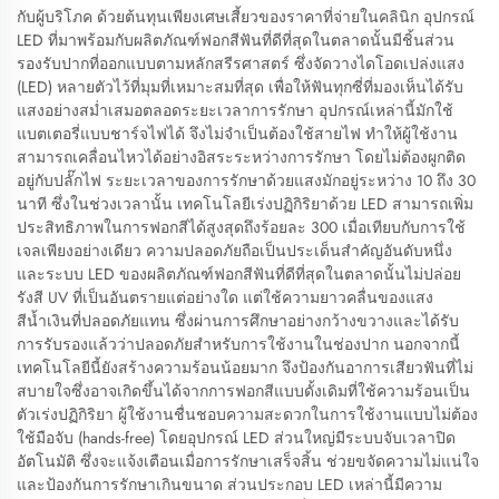
กับผู้บริโภค ด้วยต้นทุนเพียงเศษเสี้ยวของราคาที่จ่ายในคลินิก อุปกรณ์
LED ที่มาพร้อมกับผลิตภัณฑ์ฟอกสีฟันที่ดีที่สุดในตลาดนั้นมีชิ้นส่วน
รองรับปากที่ออกแบบตามหลักสรีรศาสตร์ ซึ่งจัดวางไดโอดเปล่งแสง
(LED) หลายตัวไว้ที่มุมที่เหมาะสมที่สุด เพื่อให้ฟันทุกซี่ที่มองเห็นได้รับ
แสงอย่างสม่ำเสมอตลอดระยะเวลาการรักษา อุปกรณ์เหล่านี้มักใช้
แบตเตอรี่แบบชาร์จไฟได้ จึงไม่จำเป็นต้องใช้สายไฟ ทำให้ผู้ใช้งาน
สามารถเคลื่อนไหวได้อย่างอิสระระหว่างการรักษา โดยไม่ต้องผูกติด
อยู่กับปลั๊กไฟ ระยะเวลาของการรักษาด้วยแสงมักอยู่ระหว่าง 10 ถึง 30
นาที ซึ่งในช่วงเวลานั้น เทคโนโลยีเร่งปฏิกิริยาด้วย LED สามารถเพิ่ม
ประสิทธิภาพในการฟอกสีได้สูงสุดถึงร้อยละ 300 เมื่อเทียบกับการใช้
เจลเพียงอย่างเดียว ความปลอดภัยถือเป็นประเด็นสำคัญอันดับหนึ่ง
และระบบ LED ของผลิตภัณฑ์ฟอกสีฟันที่ดีที่สุดในตลาดนั้นไม่ปล่อย
รังสี UV ที่เป็นอันตรายแต่อย่างใด แต่ใช้ความยาวคลื่นของแสง
สีน้ำเงินที่ปลอดภัยแทน ซึ่งผ่านการศึกษาอย่างกว้างขวางและได้รับ
การรับรองแล้วว่าปลอดภัยสำหรับการใช้งานในช่องปาก นอกจากนี้
เทคโนโลยีนี้ยังสร้างความร้อนน้อยมาก จึงป้องกันอาการเสียวฟันที่ไม่
สบายใจซึ่งอาจเกิดขึ้นได้จากการฟอกสีแบบดั้งเดิมที่ใช้ความร้อนเป็น
ตัวเร่งปฏิกิริยา ผู้ใช้งานชื่นชอบความสะดวกในการใช้งานแบบไม่ต้อง
ใช้มือจับ (hands-free) โดยอุปกรณ์ LED ส่วนใหญ่มีระบบจับเวลาปิด
อัตโนมัติ ซึ่งจะแจ้งเตือนเมื่อการรักษาเสร็จสิ้น ช่วยขจัดความไม่แน่ใจ
และป้องกันการรักษาเกินขนาด ส่วนประกอบ LED เหล่านี้มีความ