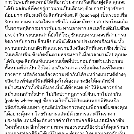
การไปพบทันตแพทย์ให้เพื่อนร่วมงานหรือเพื่อนฝูงฟัง คุณจะ
ได้รับผลลัพธ์ที่คงอยู่ยาวนานเป็นเดือนๆ ด้วยการบำรุงรักษา
น้อยมาก เพียงแค่ใช้ผลิตภัณฑ์แตะสี (touch-up) เป็นระยะเพื่อ
รักษาความขาวสดใสของฟันไว้ แม้จะมีคราบสกปรกใหม่เกิด
ขึ้นจากพฤติกรรมการรับประทานอาหารและเครื่องดื่มในชีวิต
ประจำวัน ระบบเหล่านี้ยังให้โซลูชันแบบครบวงจรที่สามารถ
จัดการกับการเปลี่ยนสีของฟันได้หลายประเภทพร้อมกัน ทั้ง
คราบสกปรกบนผิวฟันและคราบสีเหลืองลึกที่แทรกซึมเข้าไป
ในเคลือบฟัน ซึ่งเกิดขึ้นตามธรรมชาติเมื่อเวลาผ่านไป คุณจะ
ได้รับชุดผลิตภัณฑ์แบบครบเซ็ตที่ประกอบด้วยส่วนประกอบ
ทั้งหมดที่จำเป็น จึงไม่ต้องสับสนว่าควรซื้อผลิตภัณฑ์ใดแยก
ต่างหาก หรือกังวลเรื่องความเข้ากันได้ระหว่างแบรนด์ต่างๆ
ผลิตภัณฑ์ฟอกสีฟันที่ดีที่สุดในท้องตลาดยังให้ผลลัพธ์ที่
สม่ำเสมอทั่วทั้งฟันที่มองเห็นได้ทั้งหมด ทำให้ฟันขาวอย่าง
สม่ำเสมอทั่วทั้งปาก ไม่เกิดปรากฏการณ์ฟันขาวไม่เท่ากัน
(patchy whitening) ซึ่งอาจเกิดขึ้นได้กับแผ่นฟอกสีฟันหรือ
ผลิตภัณฑ์แบบทา คุณยังปกป้องการลงทุนเพื่อรอยยิ้มของคุณ
ได้อย่างคุ้มค่า โดยรักษาผลลัพธ์ด้วยการแตะสีในราคา
ประหยัด แทนที่จะต้องจ่ายค่าบริการฟอกสีฟันแบบมืออาชีพ
ใหม่ทั้งหมด อีกทั้งความพกพาของระบบนี้ยังช่วยให้คุณรักษา
แผนการฟอกสีฟันได้แม้ในขณะเดินทาง โดยสามารถจัดเก็บ