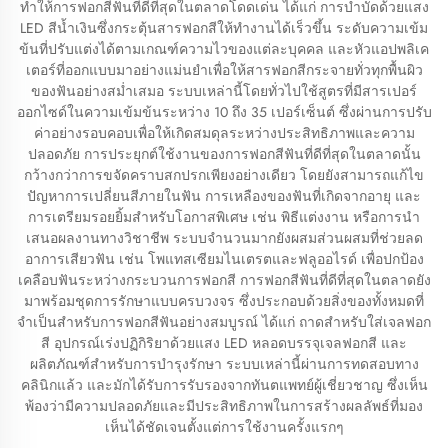
ทำให้การฟอกสีฟันที่ดีที่สุดในตลาดโดดเด่น ได้แก่ การบำบัดด้วยแสง
LED สีน้ำเงินซึ่งกระตุ้นสารฟอกสีให้ทำงานได้เร็วขึ้น ระดับความเข้ม
ข้นที่ปรับแต่งได้ตามเกณฑ์ความไวของแต่ละบุคคล และหัวแอปพลิเค
เตอร์ที่ออกแบบมาอย่างแม่นยำเพื่อให้สารฟอกสีกระจายทั่วทุกพื้นผิว
ของฟันอย่างสม่ำเสมอ ระบบเหล่านี้โดยทั่วไปใช้สูตรที่มีสารเปอร์
ออกไซด์ในความเข้มข้นระหว่าง 10 ถึง 35 เปอร์เซ็นต์ ซึ่งผ่านการปรับ
ค่าอย่างรอบคอบเพื่อให้เกิดสมดุลระหว่างประสิทธิภาพและความ
ปลอดภัย การประยุกต์ใช้งานของการฟอกสีฟันที่ดีที่สุดในตลาดนั้น
กว้างกว่าการขจัดคราบสกปรกเพียงอย่างเดียว โดยยังสามารถแก้ไข
ปัญหาการเปลี่ยนสีภายในฟัน การเหลืองของฟันที่เกิดจากอายุ และ
การเตรียมรอยยิ้มสำหรับโอกาสพิเศษ เช่น พิธีแต่งงาน หรือการนำ
เสนอผลงานทางวิชาชีพ ระบบจำนวนมากยังผสมส่วนผสมที่ช่วยลด
อาการเสียวฟัน เช่น โพแทสเซียมไนเตรตและฟลูออไรด์ เพื่อปกป้อง
เคลือบฟันระหว่างกระบวนการฟอกสี การฟอกสีฟันที่ดีที่สุดในตลาดยัง
มาพร้อมชุดการรักษาแบบครบวงจร ซึ่งประกอบด้วยสิ่งของทั้งหมดที่
จำเป็นสำหรับการฟอกสีฟันอย่างสมบูรณ์ ได้แก่ ถาดสำหรับใส่เจลฟอก
สี อุปกรณ์เร่งปฏิกิริยาด้วยแสง LED หลอดบรรจุเจลฟอกสี และ
ผลิตภัณฑ์สำหรับการบำรุงรักษา ระบบเหล่านี้ผ่านการทดสอบทาง
คลินิกแล้ว และมักได้รับการรับรองจากทันตแพทย์ผู้เชี่ยวชาญ ซึ่งเห็น
พ้องว่ามีความปลอดภัยและมีประสิทธิภาพในการสร้างผลลัพธ์ที่มอง
เห็นได้ชัดเจนตั้งแต่การใช้งานครั้งแรกๆ