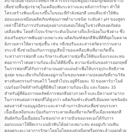
สบายได้อย่างมีประสิทธิภาพ สารประกอบฟลูออไรด์มักถูกผสมเข้าไป
เพื่อช่วยฟื้นฟูแร่ธาตุในเคลือบฟันระหว่างและหลังการรักษา ทำให้
โครงสร้างฟันแข็งแรงขึ้นในขณะที่กำลังฟอกสี แทนที่จะทำให้ฟัน
อ่อนแอลงเหมือนผลิตภัณฑ์คุณภาพต่ำบางชนิด ระดับค่า pH ของสูตร
เหล่านี้ได้รับการปรับสมดุลอย่างรอบคอบให้อยู่ในช่วงที่ปลอดภัยต่อ
เคลือบฟัน โดยทั่วไปจะรักษาระดับเป็นกลางถึงเล็กน้อยในเชิงด่าง ซึ่ง
ส่งเสริมสุขภาพฟันอย่างเหมาะสม ผลิตภัณฑ์ฟอกสีฟันที่ดีที่สุดในตลาด
ยังรวมสารให้ความชุ่มชื้น เช่น กลีเซอรีนและสารสกัดจากว่านหาง
จระเข้ ซึ่งช่วยป้องกันการสูญเสียน้ำของเคลือบฟันที่อาจเกิดขึ้น
ระหว่างการฟอกสี และรักษาระดับความชุ่มชื้นให้ฟันแข็งแรงและทน
ต่ออาการไวต่อความร้อน-เย็นได้ดียิ่งขึ้น ความเข้มข้นของสารออกฤทธิ์
ในการฟอกสีได้รับการคำนวณอย่างแม่นยำเพื่อให้บรรลุประสิทธิภาพ
สูงสุด ขณะเดียวกันก็ยังคงอยู่ภายในขอบเขตความปลอดภัยที่งานวิจัย
ทางทันตกรรมกำหนดไว้ โดยทั่วไปจะอยู่ที่ร้อยละ 10 ของคาร์บาไมด์
เปอร์ออกไซด์สำหรับผู้ที่มีฟันไวต่อความร้อน-เย็น และร้อยละ 35
สำหรับผู้ที่ต้องการผลลัพธ์การฟอกสีอย่างรวดเร็วและมีความสามารถ
ในการทนต่อสารฟอกสีได้สูงกว่า ผลิตภัณฑ์ระดับพรีเมียมหลายชนิดยัง
ผสมสารต้านอนุมูลอิสระและสารต้านการอักเสบเพื่อช่วยบรรเทา
เนื้อเยื่อเหงือกและป้องกันการระคายเคืองที่อาจเกิดขึ้นเมื่อเจลฟอกสี
สัมผัสกับเนื้อเยื่ออ่อนในช่องปาก ความข้นของเจลเองได้รับการ
ออกแบบมาให้ยึดเกาะบนผิวฟันได้อย่างเหมาะสม คงอยู่บริเวณฟัน
ตลอดระยะเวลาการรักษาโดยไม่ไหลลงสู่เหงือกหรือถูกชะล้างออกด้วย