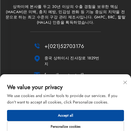
상하이에 본사를 두고 30년 이상의 수출 경험을 보유한 맥심
(MACAM)은 미백, 충치 예방, 민감성 완화 등 기능 중심의 치약을 전
문으로 하는 최고 수준의 구강 관리 제조사입니다. GMPC, BRC, 할랄
(HALAL) 인증을 획득하였습니다.

+(021)52703176

중국 상하이시 진샤장로 1829번
지

[email protected]
We value your privacy
뉴스레터
We use cookies and similar tools to provide our services. If you
don't want to accept all cookies, click Personalize cookies.
Accept all
저작권 © 2026 상하이 맥심 컴퍼니 리미티드. 모든 권리 보유.
개인정보 처리방침
Personalize cookies