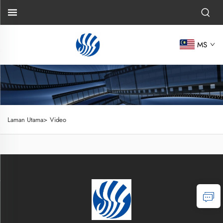
MS
Laman Utama>
Video