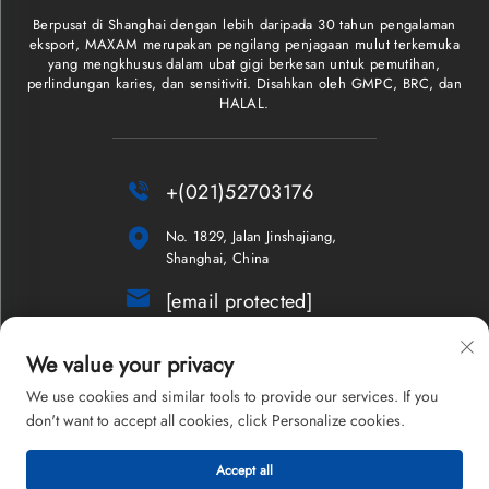
Berpusat di Shanghai dengan lebih daripada 30 tahun pengalaman
eksport, MAXAM merupakan pengilang penjagaan mulut terkemuka
yang mengkhusus dalam ubat gigi berkesan untuk pemutihan,
perlindungan karies, dan sensitiviti. Disahkan oleh GMPC, BRC, dan
HALAL.

+(021)52703176

No. 1829, Jalan Jinshajiang,
Shanghai, China

[email protected]
Buletin
We value your privacy
We use cookies and similar tools to provide our services. If you
don't want to accept all cookies, click Personalize cookies.
Hak Cipta © 2026 Shanghai Maxam Company Limited. Hak cipta
Accept all
terpelihara.