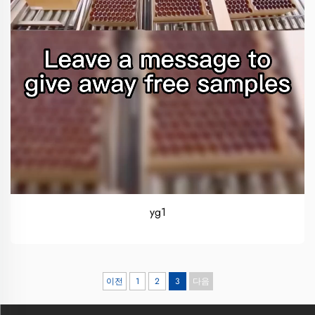
yg1
이전
1
2
3
다음