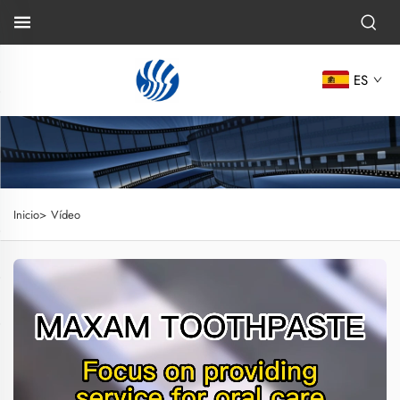
ES
Inicio>
Vídeo