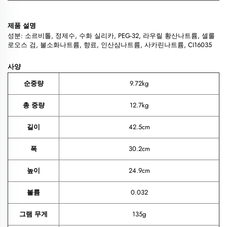
제품 설명
성분: 소르비톨, 정제수, 수화 실리카, PEG-32, 라우릴 황산나트륨, 셀룰
로오스 검, 불소화나트륨, 향료, 인산삼나트륨, 사카린나트륨, CI16035
사양
순중량
9.72kg
총 중량
12.7kg
길이
42.5cm
폭
30.2cm
높이
24.9cm
볼륨
0.032
그램 무게
135g