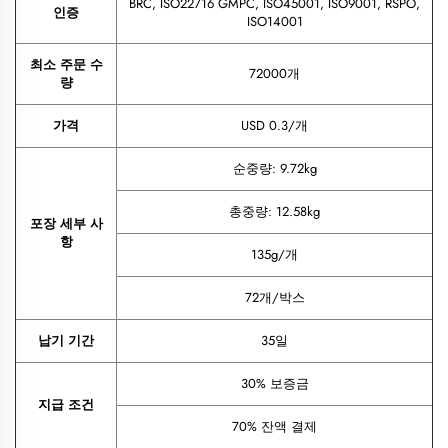
BRC, ISO22716 GMPC, ISO45001, ISO9001, RSPO,
인증
ISO14001
최소 주문 수
72000개
량
가격
USD 0.3/개
순중량: 9.72kg
총중량: 12.58kg
포장 세부 사
항
135g/개
72개/박스
납기 기간
35일
30% 보증금
지급 조건
70% 잔액 결제