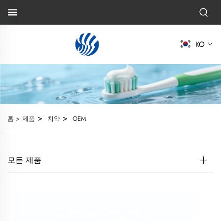
KO
>
>
홈 >
제품
치약
OEM
모든 제품