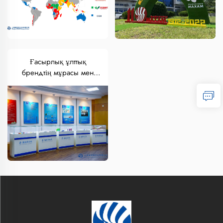
Ғасырлық ұлттық
брендтің мұрасы мен
стратегиялық
трансформациясы