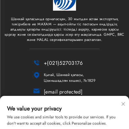
Шанхай қаласында орналасқан, 30 жылдан астам экспорттық
тәжірибеге ие MAXAM — ақыл-ойлы тіс пастасын өндірудің
алдыңғы қатарлы өндірушісі: тістерді ақарту, кариеске қарсы
қорғау және сезімталдыққа қарсы әсер ету мақсатында. GMPC, BRC
және HALAL сертификаттарымен расталған.

+(021)52703176

Қытай, Шанхай қаласы,
Цзиньшадзян көшесі, №1829

[email protected]
Жаңалықтар
We value your privacy
We use cookies and similar tools to provide our services. If you
don't want to accept all cookies, click Personalize cookies.