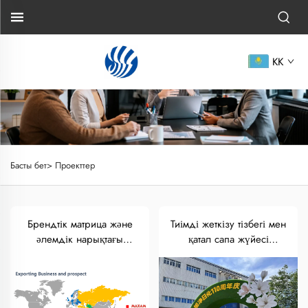
KK
Басты бет>
Проекттер
Брендтік матрица және
Тиімді жеткізу тізбегі мен
әлемдік нарықтағы
қатал сапа жүйесі
жетістік
арқылы екі жақты
қозғалыс