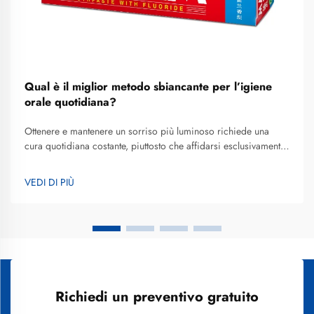
Qual è il miglior metodo sbiancante per l’igiene
orale quotidiana?
Ottenere e mantenere un sorriso più luminoso richiede una
cura quotidiana costante, piuttosto che affidarsi esclusivamente
a trattamenti professionali periodici. Il metodo migliore per lo
sbiancamento dei denti nella cura quotidiana combina prodotti
VEDI DI PIÙ
delicati ma efficaci con una corretta igiene orale p...
Richiedi un preventivo gratuito