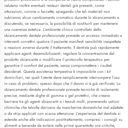
valutano inoltre eventuali restauri dentali già presenti, come
otturazioni, corone o faccette, spiegando che tali materiali non
subiranno alcun cambiamento cromatico durante lo sbiancamento e
discutendo, se necessario, la possibilità di sostituirli per mantenere
una coerenza estetica. L’ambiente clinico controllato dello
sbiancamento dentale professionale prevede un accesso immediato a
interventi correttivi qualora il paziente manifesti sensibilità inaspettata
o reazioni avverse durante il trattamento. Il dentista può rapidamente
applicare agenti desensibilizzanti, regolare la concentrazione del
prodotto sbiancante o modificare il protocollo terapeutico per
garantire il comfort del paziente, senza compromettere i risultati
desiderati. Questa assistenza tempestiva è impossibile con i kit
domiciliari, nei quali l’utente deve semplicemente interrompere l’uso
in caso di problemi, spesso dopo che il danno si è già verificato. Lo
sbiancamento dentale professionale prevede tecniche di isolamento
precise, mediante dighe di gomma o gel protettivi, che creano
barriere tra gli agenti sbiancanti e i tessuti molli, prevenendo ustioni
chimiche che talvolta derivano da mascherine domestiche mal adattate
o da strip applicati con scarsa attenzione. L’esperienza del dentista si
estende anche alle indicazioni post-trattamento, compresi i consigli su
alimenti e bevande da evitare nelle prime quarantotto ore critiche,