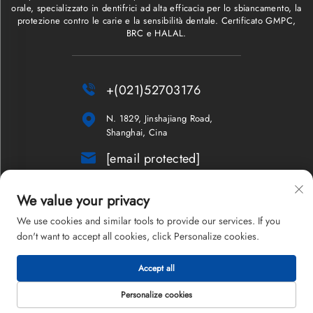
orale, specializzato in dentifrici ad alta efficacia per lo sbiancamento, la
protezione contro le carie e la sensibilità dentale. Certificato GMPC,
BRC e HALAL.

+(021)52703176

N. 1829, Jinshajiang Road,
Shanghai, Cina

[email protected]
Newsletter
We value your privacy
We use cookies and similar tools to provide our services. If you
don't want to accept all cookies, click Personalize cookies.
Copyright © 2026 Shanghai Maxam Company Limited. Tutti i diritti
Accept all
riservati.
Informativa sulla privacy
Personalize cookies