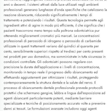
anni o decenni. I sistemi attivati dalla luce utilizzati negli ambienti
professionali generano lunghezze d'onda specifiche che catalizzano la
reazione sbiancante, riducendo significativamente i tempi di
trattamento e potenziando i risultati. Questa tecnologia permette agli
ingredienti attivi di agire in modo più efficiente, il che significa che i
pazienti trascorrono meno tempo sulla poltrona odontoiatrica pur
ottenendo miglioramenti cromatici più marcati. Le concentrazioni
professionali di perossido di idrogeno o perossido di carbamide
utilizzate in questi trattamenti variano dal quindici al quaranta per
cento, sensibilmente superiori rispetto al tre-dieci per cento presenti
nei prodotti per uso domestico, ma somministrate in tutta sicurezza in
condizioni controllate. Gli odontoiatri possono regolare con
precisione la durata dell'applicazione e i livelli di concentrazione,
monitorando in tempo reale il progresso dello sbiancamento ed
effettuando aggiustamenti per ottimizzare i risultati, proteggendo
contemporaneamente la struttura dentale e la salute del nervo. Il
processo di sbiancamento dentale professionale prevede protocolli
protettivi che schermano gengive, labbra e lingua dall'esposizione ad
agenti sbiancanti particolarmente potenti, mediante barriere
specializzate e tecniche di posizionamento accurato volte a prevenire
danni ai tessuti. Le formulazioni avanzate includono oggi agenti