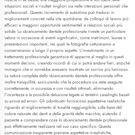
situazioni sociali e risultati migliori sia nelle interazioni personali che
professionali. Questo incremento di autostima può tradursi in
miglioramenti concreti nella vita quotidiana: da colloqui di lavoro più
efficaci a maggiori opportunità sentimentali e relazioni sociali più
solide. Lo sbiancamento dentale professionale riveste un particolare
valore in occasione di eventi significativi, come matrimoni, lauree o
presentazioni importanti, nei quali le fotografie cattureranno e
conserveranno a lungo il proprio aspetto. L’investimento in un
trattamento professionale garantisce di apparire al meglio in questi
momenti decisivi, creando ricordi di cui si potrà andare fieri, anziché
immagini che si vorrebbe avessero mostrato un sorriso più luminoso.
La natura completa dello sbiancamento dentale professionale offre
inoltre tranquillità, assicurando che la procedura sia stata eseguita
correttamente, in sicurezza e con risultati ottimali, eliminando
l’incertezza e la possibile delusione legate ai tentativi casalinghi basati
su prove ed errori. Gli odontoiatri forniscono aspettative realistiche
riguardo al miglioramento di tonalità raggiungibile, sulla base del
colore naturale dei denti e della gravità delle macchie, aiutando il
paziente a comprendere cosa lo sbiancamento dentale professionale
può effettivamente realizzare nel suo caso specifico. Questa
comunicazione trasparente previene aspettative irrealistiche,