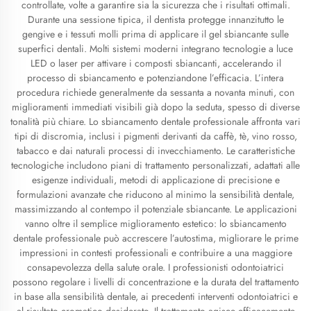
controllate, volte a garantire sia la sicurezza che i risultati ottimali.
Durante una sessione tipica, il dentista protegge innanzitutto le
gengive e i tessuti molli prima di applicare il gel sbiancante sulle
superfici dentali. Molti sistemi moderni integrano tecnologie a luce
LED o laser per attivare i composti sbiancanti, accelerando il
processo di sbiancamento e potenziandone l’efficacia. L’intera
procedura richiede generalmente da sessanta a novanta minuti, con
miglioramenti immediati visibili già dopo la seduta, spesso di diverse
tonalità più chiare. Lo sbiancamento dentale professionale affronta vari
tipi di discromia, inclusi i pigmenti derivanti da caffè, tè, vino rosso,
tabacco e dai naturali processi di invecchiamento. Le caratteristiche
tecnologiche includono piani di trattamento personalizzati, adattati alle
esigenze individuali, metodi di applicazione di precisione e
formulazioni avanzate che riducono al minimo la sensibilità dentale,
massimizzando al contempo il potenziale sbiancante. Le applicazioni
vanno oltre il semplice miglioramento estetico: lo sbiancamento
dentale professionale può accrescere l’autostima, migliorare le prime
impressioni in contesti professionali e contribuire a una maggiore
consapevolezza della salute orale. I professionisti odontoiatrici
possono regolare i livelli di concentrazione e la durata del trattamento
in base alla sensibilità dentale, ai precedenti interventi odontoiatrici e