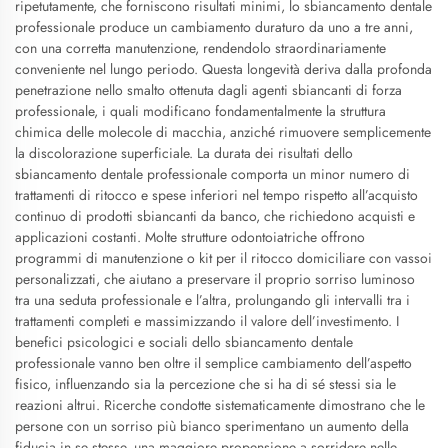
ripetutamente, che forniscono risultati minimi, lo sbiancamento dentale
professionale produce un cambiamento duraturo da uno a tre anni,
con una corretta manutenzione, rendendolo straordinariamente
conveniente nel lungo periodo. Questa longevità deriva dalla profonda
penetrazione nello smalto ottenuta dagli agenti sbiancanti di forza
professionale, i quali modificano fondamentalmente la struttura
chimica delle molecole di macchia, anziché rimuovere semplicemente
la discolorazione superficiale. La durata dei risultati dello
sbiancamento dentale professionale comporta un minor numero di
trattamenti di ritocco e spese inferiori nel tempo rispetto all’acquisto
continuo di prodotti sbiancanti da banco, che richiedono acquisti e
applicazioni costanti. Molte strutture odontoiatriche offrono
programmi di manutenzione o kit per il ritocco domiciliare con vassoi
personalizzati, che aiutano a preservare il proprio sorriso luminoso
tra una seduta professionale e l’altra, prolungando gli intervalli tra i
trattamenti completi e massimizzando il valore dell’investimento. I
benefici psicologici e sociali dello sbiancamento dentale
professionale vanno ben oltre il semplice cambiamento dell’aspetto
fisico, influenzando sia la percezione che si ha di sé stessi sia le
reazioni altrui. Ricerche condotte sistematicamente dimostrano che le
persone con un sorriso più bianco sperimentano un aumento della
fiducia in se stesse, una maggiore propensione a sorridere nelle