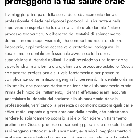
proteggono la tua salute orale
Il vantaggio principale della scelta dello sbiancamento dentale
professionale risiede nei rigorosi protocolli di sicurezza e nella
supervisione esperta che tutelano la salute orale durante l’intero
processo terapeutico. A differenza dei tentativi di sbiancamento
domiciliare non supervisionati, che comportano rischi di utilizzo
improprio, applicazione eccessiva o protezione inadeguata, lo
sbiancamento dentale professionale avviene sotto la diretta
supervisione di dentisti abilitati, i quali possiedono una formazione
approfondita in anatomia orale, chimica e procedure estetiche. Questa
competenza professionale si rivela fondamentale per prevenire
complicanze come irritazioni gengivali, ipersensibilità dentale o danni
allo smalto, che possono derivare da tecniche di sbiancamento errate.
Prima dell’inizio del trattamento, i dentisti effettuano esami accurati
per valutare la idoneità del paziente allo sbiancamento dentale
professionale, verificando la presenza di controindicazioni quali carie
attive, radici esposte o grave erosione dello smalto, che potrebbero
rendere lo sbiancamento sconsigliabile o richiedere un trattamento
preliminare. Questo processo di screening garantisce che solo i denti
sani vengano sottoposti a sbiancamento, evitando il peggioramento di
problemi preesistenti o la comparsa di nuove complicanze. I dentisti