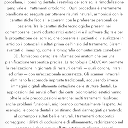
porcellana, il bonding dentale, i restyling del sorriso, la rimodellazione
gengivale e i trattamenti ortodontici. Ogni procedura è attentamente
pianificata ed eseguita per ottenere risultati naturali, armoniosi con le
caratteristiche facciali e coerenti con le preferenze personali del
paziente. Tra le caratteristiche tecnologiche presenti nei
contemporanei centri odontoiatrici estetici vi è il software digitale per
la progettazione del sorriso, che consente ai pazienti di visualizzare in
anticipo i potenziali risultati prima dell’inizio del trattamento. Sistemi
avanzati di imaging, come la tomografia computerizzata cone-beam
3D, forniscono dettagliate informazioni anatomiche per una
pianificazione terapeutica precisa. La tecnologia CAD/CAM permette
la realizzazione in giornata di restauri dentali — quali corone, intarsi
ed onlay — con un’eccezionale accuratezza. Gli scanner intraorali
eliminano le scomode impronte tradizionali, acquisendo invece
immagini digitali altamente dettagliate delle strutture dentali. Le
applicazioni dei servizi offerti dai centri odontoiatrici estetici vanno
oltre le sole preoccupazioni estetiche: molti trattamenti risolvono
anche problemi funzionali, migliorando contestualmente l’aspetto. Ad
esempio, le corone dentali ripristinano denti danneggiati garantendo
al contempo risultati belli e naturali. I trattamenti ortodontici
correggono i difetti di occlusione e di allineamento, raddrizzando nel