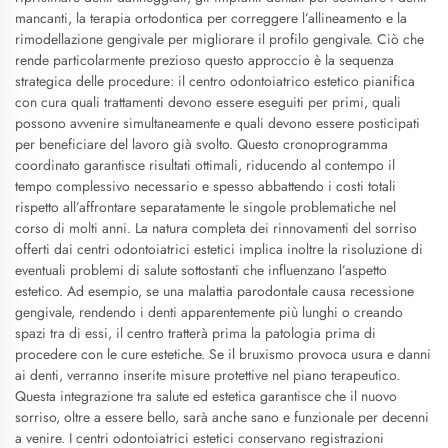
mancanti, la terapia ortodontica per correggere l’allineamento e la
rimodellazione gengivale per migliorare il profilo gengivale. Ciò che
rende particolarmente prezioso questo approccio è la sequenza
strategica delle procedure: il centro odontoiatrico estetico pianifica
con cura quali trattamenti devono essere eseguiti per primi, quali
possono avvenire simultaneamente e quali devono essere posticipati
per beneficiare del lavoro già svolto. Questo cronoprogramma
coordinato garantisce risultati ottimali, riducendo al contempo il
tempo complessivo necessario e spesso abbattendo i costi totali
rispetto all’affrontare separatamente le singole problematiche nel
corso di molti anni. La natura completa dei rinnovamenti del sorriso
offerti dai centri odontoiatrici estetici implica inoltre la risoluzione di
eventuali problemi di salute sottostanti che influenzano l’aspetto
estetico. Ad esempio, se una malattia parodontale causa recessione
gengivale, rendendo i denti apparentemente più lunghi o creando
spazi tra di essi, il centro tratterà prima la patologia prima di
procedere con le cure estetiche. Se il bruxismo provoca usura e danni
ai denti, verranno inserite misure protettive nel piano terapeutico.
Questa integrazione tra salute ed estetica garantisce che il nuovo
sorriso, oltre a essere bello, sarà anche sano e funzionale per decenni
a venire. I centri odontoiatrici estetici conservano registrazioni