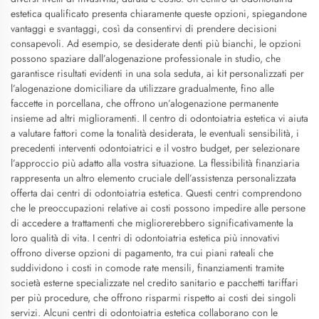
estetica qualificato presenta chiaramente queste opzioni, spiegandone
vantaggi e svantaggi, così da consentirvi di prendere decisioni
consapevoli. Ad esempio, se desiderate denti più bianchi, le opzioni
possono spaziare dall’alogenazione professionale in studio, che
garantisce risultati evidenti in una sola seduta, ai kit personalizzati per
l’alogenazione domiciliare da utilizzare gradualmente, fino alle
faccette in porcellana, che offrono un’alogenazione permanente
insieme ad altri miglioramenti. Il centro di odontoiatria estetica vi aiuta
a valutare fattori come la tonalità desiderata, le eventuali sensibilità, i
precedenti interventi odontoiatrici e il vostro budget, per selezionare
l’approccio più adatto alla vostra situazione. La flessibilità finanziaria
rappresenta un altro elemento cruciale dell’assistenza personalizzata
offerta dai centri di odontoiatria estetica. Questi centri comprendono
che le preoccupazioni relative ai costi possono impedire alle persone
di accedere a trattamenti che migliorerebbero significativamente la
loro qualità di vita. I centri di odontoiatria estetica più innovativi
offrono diverse opzioni di pagamento, tra cui piani rateali che
suddividono i costi in comode rate mensili, finanziamenti tramite
società esterne specializzate nel credito sanitario e pacchetti tariffari
per più procedure, che offrono risparmi rispetto ai costi dei singoli
servizi. Alcuni centri di odontoiatria estetica collaborano con le