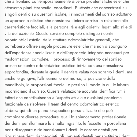
che affrontano contemporaneamente diverse problematiche estetiche
attraverso piani terapeutici coordinati. Piuttosto che concentrarsi su
singoli denti o su questioni isolate, i rinnovamenti del sorriso adottano
un approccio olistico che considera l’intero sorriso in relazione alle
caratteristiche facciali, alla personalità e agli obiettivi legati allo stile di
vita del paziente. Questo servizio completo distingue i centri
odontoiatrici estetici dalle strutture odontoiatriche generali, che
potrebbero offrire singole procedure estetiche ma non dispongono
dell’esperienza specializzata e dell’approccio integrato necessari per
trasformazioni complete. Il processo di rinnovamento del sorriso
presso un centro odontoiatrico estetico inizia con una consulenza
approfondita, durante la quale il dentista valuta non soltanto i denti, ma
anche le gengive, l’allineamento del morso, la posizione della
mandibola, le proporzioni facciali e persino il modo in cui le labbra
incorniciano il sorriso. Questa valutazione accurata identifica tutti i
fattori che contribuiscono all’aspetto attuale e qualsiasi problema
funzionale da risolvere. Il team del centro odontoiatrico estetico
elabora quindi un piano terapeutico personalizzato che può
combinare diverse procedure, quali lo sbiancamento professionale
dei denti per illuminare lo smalto ingiallito, le faccette in porcellana
per ridisegnare e ridimensionare i denti, le corone dentali per
ripristinare denti danneggiati, gli impianti dentali per sostituire i denti