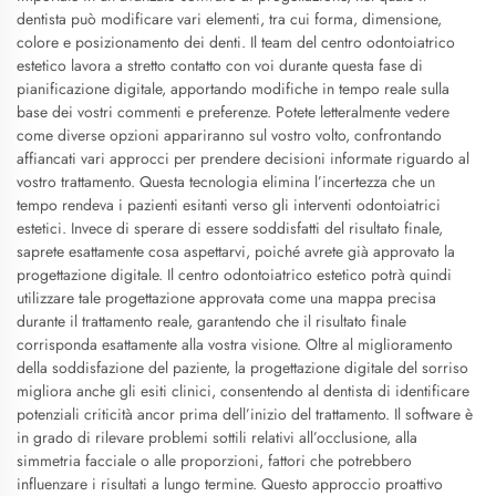
dentista può modificare vari elementi, tra cui forma, dimensione,
colore e posizionamento dei denti. Il team del centro odontoiatrico
estetico lavora a stretto contatto con voi durante questa fase di
pianificazione digitale, apportando modifiche in tempo reale sulla
base dei vostri commenti e preferenze. Potete letteralmente vedere
come diverse opzioni appariranno sul vostro volto, confrontando
affiancati vari approcci per prendere decisioni informate riguardo al
vostro trattamento. Questa tecnologia elimina l’incertezza che un
tempo rendeva i pazienti esitanti verso gli interventi odontoiatrici
estetici. Invece di sperare di essere soddisfatti del risultato finale,
saprete esattamente cosa aspettarvi, poiché avrete già approvato la
progettazione digitale. Il centro odontoiatrico estetico potrà quindi
utilizzare tale progettazione approvata come una mappa precisa
durante il trattamento reale, garantendo che il risultato finale
corrisponda esattamente alla vostra visione. Oltre al miglioramento
della soddisfazione del paziente, la progettazione digitale del sorriso
migliora anche gli esiti clinici, consentendo al dentista di identificare
potenziali criticità ancor prima dell’inizio del trattamento. Il software è
in grado di rilevare problemi sottili relativi all’occlusione, alla
simmetria facciale o alle proporzioni, fattori che potrebbero
influenzare i risultati a lungo termine. Questo approccio proattivo