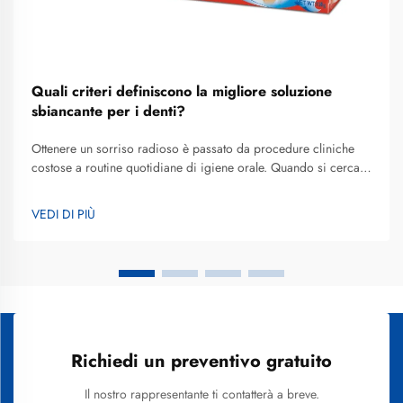
Quali criteri definiscono la migliore soluzione
sbiancante per i denti?
Ottenere un sorriso radioso è passato da procedure cliniche
costose a routine quotidiane di igiene orale. Quando si cerca
la migliore soluzione sbiancante per i denti adatta a uno stile di
vita frenetico, la maggior parte dei consumatori si sta ora
VEDI DI PIÙ
orientando verso strumenti avanzati per lo sbiancamento
dentale...
Richiedi un preventivo gratuito
Il nostro rappresentante ti contatterà a breve.