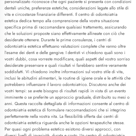
personalizzato riconosce che ogni paziente si presenta con condizioni
dentali uniche, preferenze estetiche, considerazioni legate allo stile di
vita e circostanze finanziarie differenti. Il centro di odontoiatria
estetica dedica tempo alla comprensione della vostra situazione
specifica prima di raccomandare qualsiasi trattamento, assicurando
che le soluzioni proposte siano effettivamente allineate con ciò che
desiderate ottenere. Durante le prime consulenze, i centri di
odontoiatria estetica effettuano valutazioni complete che vanno oltre
l’esame dei denti e delle gengive. I dentisti vi chiedono quali sono i
vostri dubbi, cosa vorreste modificare, quali aspetti del vostro sorriso
desiderate preservare e quali risultati vi farebbero sentire veramente
soddisfatti. Vi chiedono inoltre informazioni sul vostro stile di vita,
inclusi le abitudini alimentari, le routine di igiene orale e le attività che
potrebbero influenzare il lavoro odontoiatrico. Discutono anche dei
vostri tempi: se avete bisogno di risultati rapidi in vista di un evento
imminente o se preferite un approccio graduale, distribuito su mesi o
anni. Questa raccolta dettagliata di informazioni consente al centro di
odontoiatria estetica di formulare raccomandazioni che si integrino
perfettamente nella vostra vita. La flessibilità offerta dai centri di
odontoiatria estetica riguarda anche le opzioni terapeutiche stesse.
Per quasi ogni problema estetico esistono diversi approcci, con
diversi livelli di invasività, durata e costo. Un centro di odontoiatria