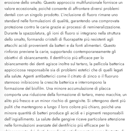
erosione dello smalto. Questo approccio multifunzionale fornisce un
valore eccezionale, poiché consente di affrontare diversi problemi
dentali con un singolo prodotto. L’inclusione di fluoro rimane uno
standard nelle formulazioni di qualità, garantendo una comprovata
protezione contro le carie grazie ai processi di remineralizzazione.
Durante la spazzolatura, gli ioni di fluoro si integrano nella struttura
dello smalto, formando cristalli di fluorapatite più resistenti agli
attacchi acidi provenienti da batteri e da fonti alimentari. Questo
rinforzo previene la carie, supportando contemporaneamente gli
obiettivi di sbiancamento. Il dentifricio più efficace per lo
sbiancamento dei denti agisce inoltre sul tartaro, la pellicola batterica
appiccicosa responsabile sia di problemi estetici che di quelli legati
alla salute. Agenti antibatterici come il citrato di zinco o il fluoruro
stannoso inibiscono la crescita batterica e interrompono la
formazione del biofilm. Una minore accumulazione di placca
comporta una riduzione della formazione di tartaro, meno macchie, un
alito più fresco e un minor rischio di gengivite. Si ottengono denti più
puliti che mantengono a lungo il loro colore più chiaro, poiché una
minore quantità di batteri produce gli acidi e i pigmenti responsabili
dell’ingiallimento. La salute delle gengive riceve particolare attenzione
nelle formulazioni avanzate del dentifricio più efficace per lo