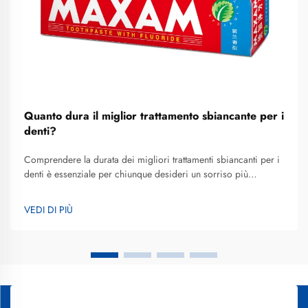
Quanto dura il miglior trattamento sbiancante per i
denti?
Comprendere la durata dei migliori trattamenti sbiancanti per i
denti è essenziale per chiunque desideri un sorriso più
luminoso e voglia effettuare un investimento informato nella
propria estetica orale. La durata dei risultati ottenuti con lo
VEDI DI PIÙ
sbiancamento dentale varia notevolmente in base a...