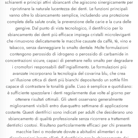
schiarenti e principi attivi sbiancanti che agiscono sinergicamente per
ripristinare la naturale lucentezza dei denti. Le funzioni principali
vanno oltre lo sbiancamento semplice, includendo una protezione
completa della salute orale, la prevenzione delle carie e la cura delle
gengive. Dal punto di vista tecnologico, il dentifricio per lo
sbiancamento dei denti più efficace impiega cristalli microleviganti
che rimuovono delicatamente le macchie causate da caffè, tè, vino e
tabacco, senza danneggiare lo smalto dentale. Molte formulazioni
contengono perossido di idrogeno o perossido di carbamide in
concentrazioni sicure, capaci di penetrare nello smalto per degradare
i cromofori responsabili dell’ingiallimento. Le formulazioni più
avanzate incorporano la tecnologia del covarina blu, che crea
un’illusione ottica di denti più bianchi depositando un sottile film
capace di contrastare le tonalità gialle. L’uso è semplice e quotidiano:
è sufficiente spazzolare i denti regolarmente due volte al giorno per
ottenere risultati ottimali. Gli utenti osservano generalmente
miglioramenti visibili entro due-quattro settimane di applicazione
costante. Questi dentifrici sono indicati per adulti che desiderano uno
sbiancamento di qualità professionale senza ricorrere a trattamenti
dentistici costosi. Risultano particolarmente efficaci per chi presenta
macchie lievi o moderate dovute a abitudini alimentari o a