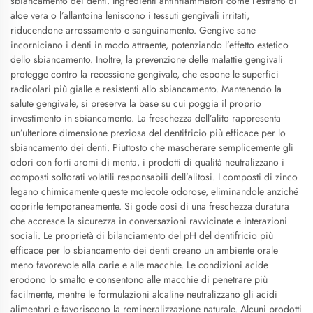
sbiancamento dei denti. Ingredienti antinfiammatori come l’estratto di
aloe vera o l’allantoina leniscono i tessuti gengivali irritati,
riducendone arrossamento e sanguinamento. Gengive sane
incorniciano i denti in modo attraente, potenziando l’effetto estetico
dello sbiancamento. Inoltre, la prevenzione delle malattie gengivali
protegge contro la recessione gengivale, che espone le superfici
radicolari più gialle e resistenti allo sbiancamento. Mantenendo la
salute gengivale, si preserva la base su cui poggia il proprio
investimento in sbiancamento. La freschezza dell’alito rappresenta
un’ulteriore dimensione preziosa del dentifricio più efficace per lo
sbiancamento dei denti. Piuttosto che mascherare semplicemente gli
odori con forti aromi di menta, i prodotti di qualità neutralizzano i
composti solforati volatili responsabili dell’alitosi. I composti di zinco
legano chimicamente queste molecole odorose, eliminandole anziché
coprirle temporaneamente. Si gode così di una freschezza duratura
che accresce la sicurezza in conversazioni ravvicinate e interazioni
sociali. Le proprietà di bilanciamento del pH del dentifricio più
efficace per lo sbiancamento dei denti creano un ambiente orale
meno favorevole alla carie e alle macchie. Le condizioni acide
erodono lo smalto e consentono alle macchie di penetrare più
facilmente, mentre le formulazioni alcaline neutralizzano gli acidi
alimentari e favoriscono la remineralizzazione naturale. Alcuni prodotti