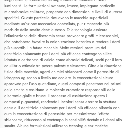
luminosità. Le formulazioni avanzate, invece, impiegano particelle
microabrasive calibrate, progettate con dimensioni e livelli di durezza
specifici. Queste particelle rimuovono le macchie superficiali
mediante un’azione meccanica controllata, pur rimanendo più
morbide dello smalto dentale stesso. Tale tecnologia assicura
l’eliminazione della discromia senza provocare graffi microscopici,
che potrebbero favorire la colonizzazione batterica o rendere i denti
più suscettibili a future macchie. Molte versioni premium del
dentifricio sbiancante per i denti più efficace contengono silice
idratata o carbonato di calcio come abrasivi delicati, scelti per il loro
equilibrio ottimale tra potere pulente e sicurezza. Oltre alla rimozione
fisica delle macchie, agenti chimici sbiancanti come il perossido di
idrogeno agiscono a livello molecolare. In concentrazioni sicure
approvate per l’uso quotidiano, questi composti penetrano nei prismi
dello smalto e ossidano le molecole cromofore responsabili delle
discromie gialle e brune. Il processo di ossidazione spezza i
composti pigmentati, rendendoli incolori senza alterare la struttura
dentale. Il dentifricio sbiancante per i denti più efficace bilancia con
cura la concentrazione di perossido per massimizzare l’effetto
sbiancante, riducendo al contempo la sensibilità dentale e i danni allo
smalto. Alcune formulazioni utilizzano tecnologie enzimatiche,