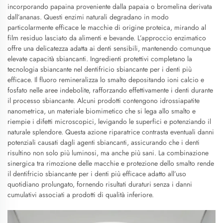
incorporando papaina proveniente dalla papaia o bromelina derivata
dall’ananas. Questi enzimi naturali degradano in modo
particolarmente efficace le macchie di origine proteica, mirando al
film residuo lasciato da alimenti e bevande. L’approccio enzimatico
offre una delicatezza adatta ai denti sensibili, mantenendo comunque
elevate capacità sbiancanti. Ingredienti protettivi completano la
tecnologia sbiancante nel dentifricio sbiancante per i denti più
efficace. Il fluoro remineralizza lo smalto depositando ioni calcio e
fosfato nelle aree indebolite, rafforzando effettivamente i denti durante
il processo sbiancante. Alcuni prodotti contengono idrossiapatite
nanometrica, un materiale biomimetico che si lega allo smalto e
riempie i difetti microscopici, levigando le superfici e potenziando il
naturale splendore. Questa azione riparatrice contrasta eventuali danni
potenziali causati dagli agenti sbiancanti, assicurando che i denti
risultino non solo più luminosi, ma anche più sani. La combinazione
sinergica tra rimozione delle macchie e protezione dello smalto rende
il dentifricio sbiancante per i denti più efficace adatto all’uso
quotidiano prolungato, fornendo risultati duraturi senza i danni
cumulativi associati a prodotti di qualità inferiore.