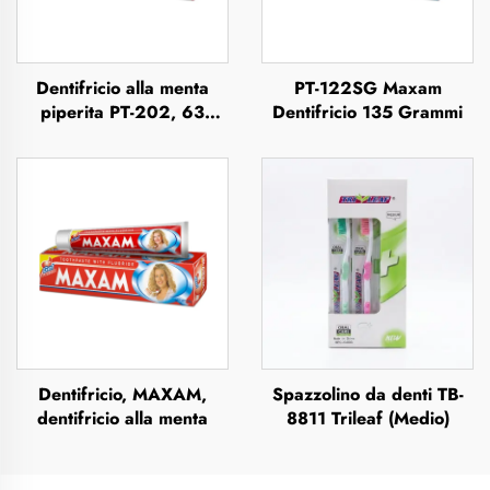
Dentifricio alla menta
PT-122SG Maxam
piperita PT-202, 63
Dentifricio 135 Grammi
grammi
Dentifricio, MAXAM,
Spazzolino da denti TB-
dentifricio alla menta
8811 Trileaf (Medio)