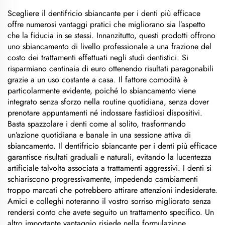
Scegliere il dentifricio sbiancante per i denti più efficace
offre numerosi vantaggi pratici che migliorano sia l’aspetto
che la fiducia in se stessi. Innanzitutto, questi prodotti offrono
uno sbiancamento di livello professionale a una frazione del
costo dei trattamenti effettuati negli studi dentistici. Si
risparmiano centinaia di euro ottenendo risultati paragonabili
grazie a un uso costante a casa. Il fattore comodità è
particolarmente evidente, poiché lo sbiancamento viene
integrato senza sforzo nella routine quotidiana, senza dover
prenotare appuntamenti né indossare fastidiosi dispositivi.
Basta spazzolare i denti come al solito, trasformando
un’azione quotidiana e banale in una sessione attiva di
sbiancamento. Il dentifricio sbiancante per i denti più efficace
garantisce risultati graduali e naturali, evitando la lucentezza
artificiale talvolta associata a trattamenti aggressivi. I denti si
schiariscono progressivamente, impedendo cambiamenti
troppo marcati che potrebbero attirare attenzioni indesiderate.
Amici e colleghi noteranno il vostro sorriso migliorato senza
rendersi conto che avete seguito un trattamento specifico. Un
altro importante vantaggio risiede nella formulazione