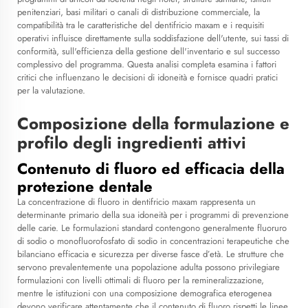
penitenziari, basi militari o canali di distribuzione commerciale, la
compatibilità tra le caratteristiche del dentifricio maxam e i requisiti
operativi influisce direttamente sulla soddisfazione dell'utente, sui tassi di
conformità, sull'efficienza della gestione dell'inventario e sul successo
complessivo del programma. Questa analisi completa esamina i fattori
critici che influenzano le decisioni di idoneità e fornisce quadri pratici
per la valutazione.
Composizione della formulazione e
profilo degli ingredienti attivi
Contenuto di fluoro ed efficacia della
protezione dentale
La concentrazione di fluoro in
dentifricio maxam
rappresenta un
determinante primario della sua idoneità per i programmi di prevenzione
delle carie. Le formulazioni standard contengono generalmente fluoruro
di sodio o monofluorofosfato di sodio in concentrazioni terapeutiche che
bilanciano efficacia e sicurezza per diverse fasce d’età. Le strutture che
servono prevalentemente una popolazione adulta possono privilegiare
formulazioni con livelli ottimali di fluoro per la remineralizzazione,
mentre le istituzioni con una composizione demografica eterogenea
devono verificare attentamente che il contenuto di fluoro rispetti le linee