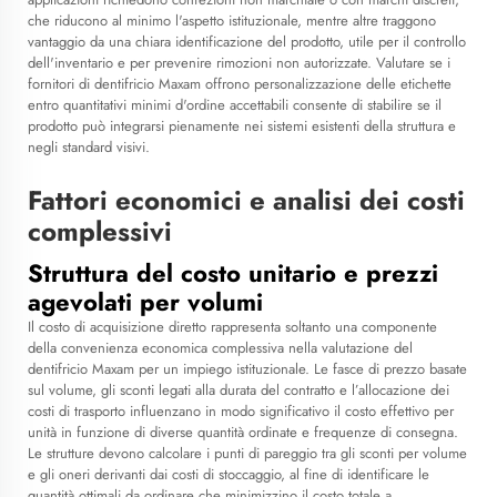
che riducono al minimo l'aspetto istituzionale, mentre altre traggono
vantaggio da una chiara identificazione del prodotto, utile per il controllo
dell'inventario e per prevenire rimozioni non autorizzate. Valutare se i
fornitori di dentifricio Maxam offrono personalizzazione delle etichette
entro quantitativi minimi d'ordine accettabili consente di stabilire se il
prodotto può integrarsi pienamente nei sistemi esistenti della struttura e
negli standard visivi.
Fattori economici e analisi dei costi
complessivi
Struttura del costo unitario e prezzi
agevolati per volumi
Il costo di acquisizione diretto rappresenta soltanto una componente
della convenienza economica complessiva nella valutazione del
dentifricio Maxam per un impiego istituzionale. Le fasce di prezzo basate
sul volume, gli sconti legati alla durata del contratto e l’allocazione dei
costi di trasporto influenzano in modo significativo il costo effettivo per
unità in funzione di diverse quantità ordinate e frequenze di consegna.
Le strutture devono calcolare i punti di pareggio tra gli sconti per volume
e gli oneri derivanti dai costi di stoccaggio, al fine di identificare le
quantità ottimali da ordinare che minimizzino il costo totale a