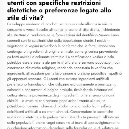
utenti con specifiche restrizioni
dietetiche o preferenze legate allo
stile di vita?
Lo sviluppo moderno di prodotti per la cura orale affronta in misura
crescente diverse filosofie alimentari e scelte di stile di vita, richiedendo
alle strutture di verificare se le formulazioni del dentifricio Maxam siano
coerenti con le caratteristiche della popolazione utente. I residenti
vegetariani e vegani richiedono la conferma che le formulazioni non
contengano ingredienti di origine animale, come glicerina proveniente
da fonti animali o colorante carminio. La certificazione kosher o halal
potrebbe essere essenziale per le strutture che servono popolazioni con
osservanze dietetiche religiose, rendendo necessaria la verifica che
ingredienti, attrezzature per la lavorazione e pratiche produttive rispettino
gli opportuni standard. Gli utenti che evitano ingredienti artificiali
preferiscono formulazioni che utilizzino esclusivamente aromatizzanti,
coloranti e conservanti di origine naturale, richiedendo informazioni
dettagliate sulla provenienza degli ingredienti, oltre ai semplici nomi
chimici. Le strutture che servono popolazioni attente alla salute
potrebbero ricevere richieste di prodotti privi di sodio lauril solfato,
dolcificanti artificiali o coloranti sintetici. Comprendere le specifiche
restrizioni dietetiche e le preferenze di stile di vita prevalenti all’interno
delle popolazioni utente target consente ai team di approvvigionamento
di richiedere informazioni dettagliate sulle formulazioni e di valutare se