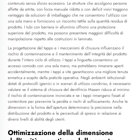
contenuto senza sforzo eccessivo. Le strutture che accolgono persone
affette da artrite, con forza manuale ridotta o con deficit visivi traggono
vantaggio da soluzioni di imballaggio che ne consentono l’utilizzo con
una sola mano e forniscono un riscontro tattile sulla quantità residua di
prodotto. I tubi con barriera in alluminio offrono una protezione
superiore del prodotto, ma possono presentare maggiori difficoltà di
manipolazione rispetto alle costruzioni in laminato.
La progettazione del tappo e i meccanismi di chiusura influenzano il
rischio di contaminazione e il mantenimento dell’integrità del prodotto
durante l’intero ciclo di utilizzo. I tappi a linguetta consentono un
accesso comodo con una sola mano, ma potrebbero rimanere aperti
accidentalmente, mentre i tappi a vite garantiscono una migliore tenuta
ermetica a scapito della praticità operativa. Negli ambienti istituzionali
dotati di protocolli igienici o in scenari di utilizzo condiviso, è necessario
valutare se il sistema di chiusura del dentifricio Maxam riduca al minimo
il rischio di contaminazione incrociata e se i tappi rimangano fissati al
contenitore per prevenire la perdita o rischi di soffocamento. Anche le
dimensioni e la forma dell’apertura determinano la precisione nella
distribuzione del prodotto e le percentuali di spreco in relazione ai
diversi livelli di abilità degli utenti.
Ottimizzazione della dimensione