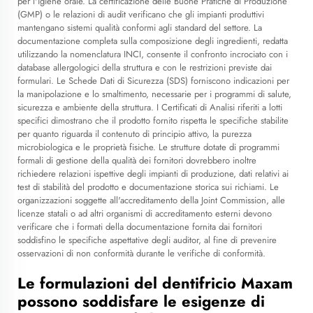
per l'igiene orale. La certificazione delle Buone Pratiche di Produzione
(GMP) o le relazioni di audit verificano che gli impianti produttivi
mantengano sistemi qualità conformi agli standard del settore. La
documentazione completa sulla composizione degli ingredienti, redatta
utilizzando la nomenclatura INCI, consente il confronto incrociato con i
database allergologici della struttura e con le restrizioni previste dai
formulari. Le Schede Dati di Sicurezza (SDS) forniscono indicazioni per
la manipolazione e lo smaltimento, necessarie per i programmi di salute,
sicurezza e ambiente della struttura. I Certificati di Analisi riferiti a lotti
specifici dimostrano che il prodotto fornito rispetta le specifiche stabilite
per quanto riguarda il contenuto di principio attivo, la purezza
microbiologica e le proprietà fisiche. Le strutture dotate di programmi
formali di gestione della qualità dei fornitori dovrebbero inoltre
richiedere relazioni ispettive degli impianti di produzione, dati relativi ai
test di stabilità del prodotto e documentazione storica sui richiami. Le
organizzazioni soggette all'accreditamento della Joint Commission, alle
licenze statali o ad altri organismi di accreditamento esterni devono
verificare che i formati della documentazione fornita dai fornitori
soddisfino le specifiche aspettative degli auditor, al fine di prevenire
osservazioni di non conformità durante le verifiche di conformità.
Le formulazioni del dentifricio Maxam
possono soddisfare le esigenze di