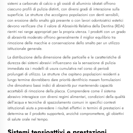
sistemi a carbonato di calcio o gli ossidi di alluminio idratati offrono
ciascuno profili di pulizia distinti, con diversi gradi di interazione sulla
superficie. Le strutture che accolgono popolazioni con denti sensibili,
con erosione dello smalto già presente o con lavori odontoiatrici estetici
devono verificare che il valore di Abrasività Relativa della Dentina (RDA)
rientri nei range appropriati per la propria utenza. I prodotti con un grado
di abrasività moderato offrono generalmente il miglior equilibrio tra
rimozione delle macchie e conservazione dello smalto per un utilizzo
istituzionale generale.
La distribuzione della dimensione delle particelle e le caratteristiche di
durezza dei sistemi abrasivi influenzano sia la sensazione di pulizia
immediata sia i modelli di usura cumulativa nel corso di periodi
prolungati di utilizzo. Le strutture che ospitano popolazioni residenti a
lungo termine dovrebbero dare priorità
dentifricio maxam
formulazioni
che dimostrano bassi indici di abrasività pur mantenendo capacità
accettabili di rimozione della placca. Comprendere come il sistema
abrasivo interagisce con diversi regimi alimentari, condizioni della qualità
dell’acqua e tecniche di spazzolamento comuni in specifici contesti
istituzionali aiuta a prevedere i risultati effettivi in termini di prestazioni e
determina se il prodotto supporterà, anziché compromettere, gli obiettivi
di salute orale nel tempo.
Sistemi tensioattivi e prestazioni