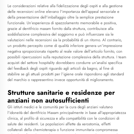
Le considerazioni relative alla fidelizzazione degli ospiti e alla gestione
delle recensioni online elevano l'importanza dell'appeal sensoriale e
della presentazione dell'imballaggio oltre la semplice prestazione
funzionale. Un’esperienza di spazzolamento memorabile e positiva,
grazie al dentifricio maxam fornito dalla struttura, contribuisce alla
soddisfazione complessiva del soggiorno e può influenzare sia le
valutazioni nelle recensioni sia la probabilità di un ritorno. Al contrario,
un prodotto percepito come di qualità inferiore genera un'impressione
negativa sproporzionata rispetto al reale valore dell’articolo fornito, con
possibili ripercussioni sulla reputazione complessiva della struttura. I team
acquisti del settore hospitality dovrebbero condurre un’analisi specifica
del feedback degli ospiti riguardo agli articoli da bagno, al fine di
stabilire se gli attuali prodotti per l’igiene orale rispondono agli standard
del marchio o rappresentino invece opportunità di miglioramento.
Strutture sanitarie e residenze per
anziani non autosufficienti
Gli istituti medici e le comunità per la cura degli anziani valutano
l'idoneità del dentifricio Maxam principalmente in base all'appropriatezza
clinica, al profilo di sicurezza e alla compatibilità con le condizioni di
salute dei residenti. Le popolazioni affette da xerostomia, effetti
collaterali della chemioterapia o funzione immunitaria compromessa