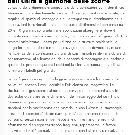
dell’unità e gestione delle scorte
La scelta delle dimensioni appropriate delle confezioni per il dentifricio
Maxam influisce direttamente sui costi di mantenimento delle scorte, sui
requisiti di spazio di stoccaggio e sulla frequenza di rifornimento nelle
applicazioni istituzionali. I tubetti monouso, di dimensioni comprese tra
20 e 40 grammi, sono adatti alle applicazioni alberghiere, dove è
richiesta una presentazione monouso, mentre i formati più grandi da 135
grammi ottimizzano il costo per utilizzo nelle strutture residenziali a
lungo termine. Le decisioni di approvvigionamento devono bilanciare
l’efficienza delle confezioni più grandi con i vincoli relativi alla durata di
conservazione, alle limitazioni della capacità di stoccaggio e al rischio di
spreco del prodotto qualora i residenti lascino la struttura prima di aver
terminato i tubetti più grandi.
Le configurazioni degli imballaggi in scatola e i modelli di carico sui
pallet influenzano i costi logistici e l’efficienza del magazzino. Le
strutture che gestiscono catene di approvvigionamento centralizzate
dovrebbero valutare se le dimensioni dell’imballaggio del dentifricio
Maxam e le quantità per scatola siano compatibili con le attrezzature
standard per la movimentazione materiali e con i sistemi di stoccaggio
esistenti. La possibilità di ordinare quantità coerenti con i modelli di
consumo, senza imporre livelli eccessivi di inventario né ordini di
rifornimento d’emergenza troppo frequenti, rappresenta un fattore
chiave di idoneità operativa. L’integrazione con i sistemi automatizzati di