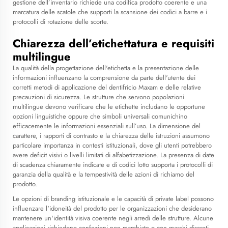
gestione dell’inventario richiede una codifica prodotto coerente e una
marcatura delle scatole che supporti la scansione dei codici a barre e i
protocolli di rotazione delle scorte.
Chiarezza dell’etichettatura e requisiti
multilingue
La qualità della progettazione dell'etichetta e la presentazione delle
informazioni influenzano la comprensione da parte dell'utente dei
corretti metodi di applicazione del dentifricio Maxam e delle relative
precauzioni di sicurezza. Le strutture che servono popolazioni
multilingue devono verificare che le etichette includano le opportune
opzioni linguistiche oppure che simboli universali comunichino
efficacemente le informazioni essenziali sull’uso. La dimensione del
carattere, i rapporti di contrasto e la chiarezza delle istruzioni assumono
particolare importanza in contesti istituzionali, dove gli utenti potrebbero
avere deficit visivi o livelli limitati di alfabetizzazione. La presenza di date
di scadenza chiaramente indicate e di codici lotto supporta i protocolli di
garanzia della qualità e la tempestività delle azioni di richiamo del
prodotto.
Le opzioni di branding istituzionale e le capacità di private label possono
influenzare l'idoneità del prodotto per le organizzazioni che desiderano
mantenere un'identità visiva coerente negli arredi delle strutture. Alcune
applicazioni richiedono confezioni non marchiate o con marchi discreti,