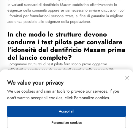
le varianti standard di dentifricio Maxam soddisfino effettivamente le
esigenze della comunità oppure se sia necessario avviare discussioni con
i fornitori per formulazioni personalizzate, al fine di garantire la migliore
aderenza possibile alle esigenze della popolazione.
In che modo le strutture devono
condurre i test pilota per convalidare
l'idoneità del dentifricio Maxam prima
del lancio completo?
I programmi strutturati di test pilota forniscono prove oggettive
sull'effettiva accettazione da parte degli utenti e sulla compatibilità
operativa prima di procedere a un acquisto su larga scala del dentifricio
maxam. I test pilota efficaci iniziano con la selezione di un campione
We value your privacy
rappresentativo che comprenda la diversità demografica, la variabilità
We use cookies and similar tools to provide our services. If you
dello stato di salute e l’ampia gamma di contesti d’uso presenti nell’intera
don't want to accept all cookies, click Personalize cookies.
popolazione target. La durata del test pilota deve essere sufficientemente
lunga da consentire la valutazione delle prestazioni del prodotto su cicli
completi di utilizzo, generalmente da 30 a 90 giorni, a seconda del tipo
Accept all
di struttura e del tasso di ricambio degli utenti. Le strutture devono
definire chiaramente i criteri di valutazione prima dell’avvio del test
Personalize cookies
pilota, inclusi indicatori quantitativi quali i tassi di consumo, la frequenza
dei reclami e l’efficienza della gestione dell’inventario, nonché feedback