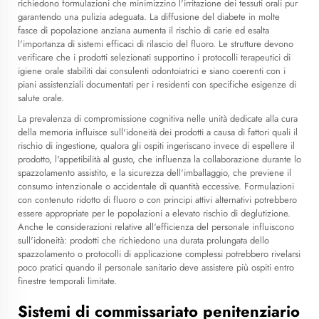
richiedono formulazioni che minimizzino l'irritazione dei tessuti orali pur
garantendo una pulizia adeguata. La diffusione del diabete in molte
fasce di popolazione anziana aumenta il rischio di carie ed esalta
l'importanza di sistemi efficaci di rilascio del fluoro. Le strutture devono
verificare che i prodotti selezionati supportino i protocolli terapeutici di
igiene orale stabiliti dai consulenti odontoiatrici e siano coerenti con i
piani assistenziali documentati per i residenti con specifiche esigenze di
salute orale.
La prevalenza di compromissione cognitiva nelle unità dedicate alla cura
della memoria influisce sull'idoneità dei prodotti a causa di fattori quali il
rischio di ingestione, qualora gli ospiti ingeriscano invece di espellere il
prodotto, l'appetibilità al gusto, che influenza la collaborazione durante lo
spazzolamento assistito, e la sicurezza dell'imballaggio, che previene il
consumo intenzionale o accidentale di quantità eccessive. Formulazioni
con contenuto ridotto di fluoro o con principi attivi alternativi potrebbero
essere appropriate per le popolazioni a elevato rischio di deglutizione.
Anche le considerazioni relative all'efficienza del personale influiscono
sull'idoneità: prodotti che richiedono una durata prolungata dello
spazzolamento o protocolli di applicazione complessi potrebbero rivelarsi
poco pratici quando il personale sanitario deve assistere più ospiti entro
finestre temporali limitate.
Sistemi di commissariato penitenziario