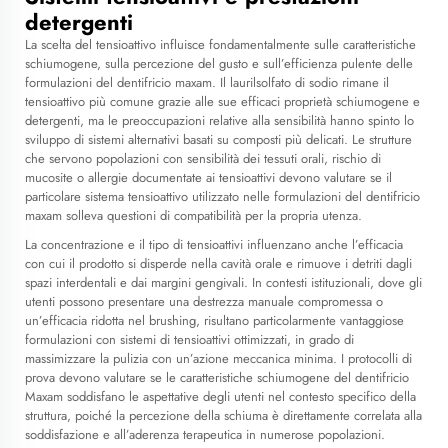
detergenti
La scelta del tensioattivo influisce fondamentalmente sulle caratteristiche
schiumogene, sulla percezione del gusto e sull’efficienza pulente delle
formulazioni del dentifricio maxam. Il laurilsolfato di sodio rimane il
tensioattivo più comune grazie alle sue efficaci proprietà schiumogene e
detergenti, ma le preoccupazioni relative alla sensibilità hanno spinto lo
sviluppo di sistemi alternativi basati su composti più delicati. Le strutture
che servono popolazioni con sensibilità dei tessuti orali, rischio di
mucosite o allergie documentate ai tensioattivi devono valutare se il
particolare sistema tensioattivo utilizzato nelle formulazioni del dentifricio
maxam solleva questioni di compatibilità per la propria utenza.
La concentrazione e il tipo di tensioattivi influenzano anche l’efficacia
con cui il prodotto si disperde nella cavità orale e rimuove i detriti dagli
spazi interdentali e dai margini gengivali. In contesti istituzionali, dove gli
utenti possono presentare una destrezza manuale compromessa o
un’efficacia ridotta nel brushing, risultano particolarmente vantaggiose
formulazioni con sistemi di tensioattivi ottimizzati, in grado di
massimizzare la pulizia con un’azione meccanica minima. I protocolli di
prova devono valutare se le caratteristiche schiumogene del dentifricio
Maxam soddisfano le aspettative degli utenti nel contesto specifico della
struttura, poiché la percezione della schiuma è direttamente correlata alla
soddisfazione e all’aderenza terapeutica in numerose popolazioni.