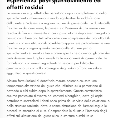
Esperienza post-spazzolamento ed
effetti residui
Le sensazioni e gli effetti che persistono dopo il completamento dello
spazzolamento influenzano in modo significativo la soddisfazione
dell’utente e l’aderenza a regolari routine di igiene orale. La durata della
freschezza del cavo orale, la presenza o l’assenza di una sensazione
residua di film e il momento in cui il gusto ritorna dopo aver mangiato o
bevuto contribuiscono tutti all’accettazione complessiva del prodotto. Gli
utenti in contesti istituzionali potrebbero apprezzare particolarmente una
freschezza prolungata quando l’accesso alle strutture per lo
spazzolamento è limitato a fasce orarie specifiche o quando gli orari dei
pasti determinano lunghi intervalli tra le opportunità di igiene orale. Le
formulazioni contenenti ingredienti rinfrescanti per l’alito che
garantiscono un controllo prolungato degli odori offrono un valore
aggiuntivo in questi contesti.
Alcune formulazioni di dentifricio Maxam possono causare una
temporanea alterazione del gusto che influisce sulla percezione di
bevande o cibi subito dopo lo spazzolamento. Questa caratteristica
assume particolare rilevanza nei contesti alberghieri, dove gli ospiti
potrebbero spazzolarsi i denti poco prima del servizio della colazione, o
nelle strutture sanitarie, dove la somministrazione dei farmaci segue le
procedure mattutine di cura. Comprendere la durata e l’intensità degli
effetti sull’alterazione del gusto aiuta le strutture a stabilire se