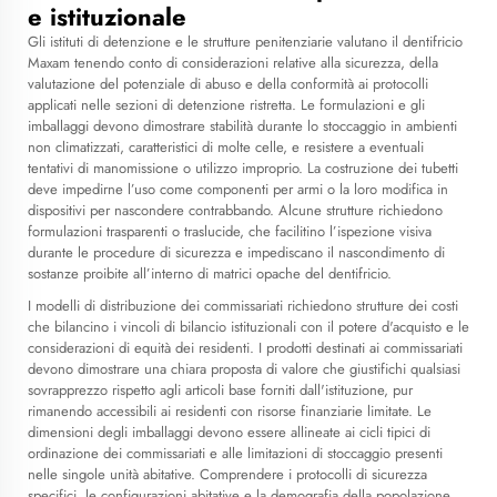
e istituzionale
Gli istituti di detenzione e le strutture penitenziarie valutano il dentifricio
Maxam tenendo conto di considerazioni relative alla sicurezza, della
valutazione del potenziale di abuso e della conformità ai protocolli
applicati nelle sezioni di detenzione ristretta. Le formulazioni e gli
imballaggi devono dimostrare stabilità durante lo stoccaggio in ambienti
non climatizzati, caratteristici di molte celle, e resistere a eventuali
tentativi di manomissione o utilizzo improprio. La costruzione dei tubetti
deve impedirne l’uso come componenti per armi o la loro modifica in
dispositivi per nascondere contrabbando. Alcune strutture richiedono
formulazioni trasparenti o traslucide, che facilitino l’ispezione visiva
durante le procedure di sicurezza e impediscano il nascondimento di
sostanze proibite all’interno di matrici opache del dentifricio.
I modelli di distribuzione dei commissariati richiedono strutture dei costi
che bilancino i vincoli di bilancio istituzionali con il potere d'acquisto e le
considerazioni di equità dei residenti. I prodotti destinati ai commissariati
devono dimostrare una chiara proposta di valore che giustifichi qualsiasi
sovrapprezzo rispetto agli articoli base forniti dall'istituzione, pur
rimanendo accessibili ai residenti con risorse finanziarie limitate. Le
dimensioni degli imballaggi devono essere allineate ai cicli tipici di
ordinazione dei commissariati e alle limitazioni di stoccaggio presenti
nelle singole unità abitative. Comprendere i protocolli di sicurezza
specifici, le configurazioni abitative e la demografia della popolazione