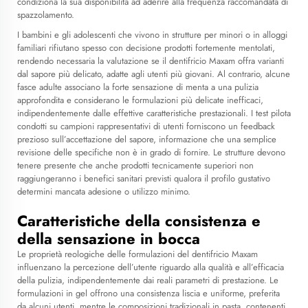
condiziona la sua disponibilità ad aderire alla frequenza raccomandata di
spazzolamento.
I bambini e gli adolescenti che vivono in strutture per minori o in alloggi
familiari rifiutano spesso con decisione prodotti fortemente mentolati,
rendendo necessaria la valutazione se il dentifricio Maxam offra varianti
dal sapore più delicato, adatte agli utenti più giovani. Al contrario, alcune
fasce adulte associano la forte sensazione di menta a una pulizia
approfondita e considerano le formulazioni più delicate inefficaci,
indipendentemente dalle effettive caratteristiche prestazionali. I test pilota
condotti su campioni rappresentativi di utenti forniscono un feedback
prezioso sull’accettazione del sapore, informazione che una semplice
revisione delle specifiche non è in grado di fornire. Le strutture devono
tenere presente che anche prodotti tecnicamente superiori non
raggiungeranno i benefici sanitari previsti qualora il profilo gustativo
determini mancata adesione o utilizzo minimo.
Caratteristiche della consistenza e
della sensazione in bocca
Le proprietà reologiche delle formulazioni del dentifricio Maxam
influenzano la percezione dell’utente riguardo alla qualità e all’efficacia
della pulizia, indipendentemente dai reali parametri di prestazione. Le
formulazioni in gel offrono una consistenza liscia e uniforme, preferita
da alcuni utenti, mentre le composizioni tradizionali in pasta, contenenti