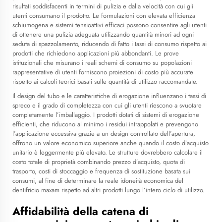
risultati soddisfacenti in termini di pulizia e dalla velocità con cui gli
utenti consumano il prodotto. Le formulazioni con elevata efficienza
schiumogena e sistemi tensioattivi efficaci possono consentire agli utenti
di ottenere una pulizia adeguata utilizzando quantità minori ad ogni
seduta di spazzolamento, riducendo di fatto i tassi di consumo rispetto ai
prodotti che richiedono applicazioni più abbondanti. Le prove
istituzionali che misurano i reali schemi di consumo su popolazioni
rappresentative di utenti forniscono proiezioni di costo più accurate
rispetto ai calcoli teorici basati sulle quantità di utilizzo raccomandate.
Il design del tubo e le caratteristiche di erogazione influenzano i tassi di
spreco e il grado di completezza con cui gli utenti riescono a svuotare
completamente l’imballaggio. I prodotti dotati di sistemi di erogazione
efficienti, che riducono al minimo i residui intrappolati e prevengono
l’applicazione eccessiva grazie a un design controllato dell’apertura,
offrono un valore economico superiore anche quando il costo d’acquisto
unitario è leggermente più elevato. Le strutture dovrebbero calcolare il
costo totale di proprietà combinando prezzo d’acquisto, quota di
trasporto, costi di stoccaggio e frequenza di sostituzione basata sui
consumi, al fine di determinare la reale idoneità economica del
dentifricio maxam rispetto ad altri prodotti lungo l’intero ciclo di utilizzo.
Affidabilità della catena di