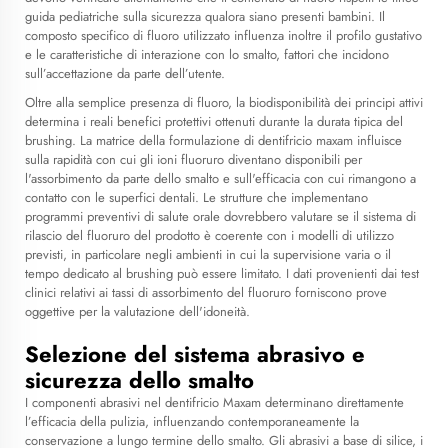
guida pediatriche sulla sicurezza qualora siano presenti bambini. Il
composto specifico di fluoro utilizzato influenza inoltre il profilo gustativo
e le caratteristiche di interazione con lo smalto, fattori che incidono
sull’accettazione da parte dell’utente.
Oltre alla semplice presenza di fluoro, la biodisponibilità dei principi attivi
determina i reali benefici protettivi ottenuti durante la durata tipica del
brushing. La matrice della formulazione di
dentifricio maxam
influisce
sulla rapidità con cui gli ioni fluoruro diventano disponibili per
l'assorbimento da parte dello smalto e sull'efficacia con cui rimangono a
contatto con le superfici dentali. Le strutture che implementano
programmi preventivi di salute orale dovrebbero valutare se il sistema di
rilascio del fluoruro del prodotto è coerente con i modelli di utilizzo
previsti, in particolare negli ambienti in cui la supervisione varia o il
tempo dedicato al brushing può essere limitato. I dati provenienti dai test
clinici relativi ai tassi di assorbimento del fluoruro forniscono prove
oggettive per la valutazione dell'idoneità.
Selezione del sistema abrasivo e
sicurezza dello smalto
I componenti abrasivi nel dentifricio Maxam determinano direttamente
l’efficacia della pulizia, influenzando contemporaneamente la
conservazione a lungo termine dello smalto. Gli abrasivi a base di silice, i