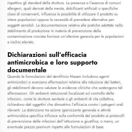
rispettino gli standard della struttura. La presenza o l’assenza di comuni
allergeni, quali derivati della menta, dolcificanti artificiali o specifiche
classi di conservanti, influenza la possibilità di utilizzare il prodotto su
intere popolazioni oppure la necessità di prevedere alternative per
soggetti sensibili. La documentazione relativa alle pratiche adottate nello
stabilimento di produzione in materia di prevenzione della
contaminazione crociata fornisce un’ulteriore garanzia per le popolazioni
a rischio elevato.
Dichiarazioni sull’efficacia
antimicrobica e loro supporto
documentale
Quando le formulazioni del dentifricio Maxam includono agenti
antimicrobici o avanzano affermazioni relative alla riduzione dei batteri,
gli stabilimenti devono valutare le evidenze cliniche che sostengono tali
affermazioni. Gli ambienti istituzionali focalizzati sul controllo delle
infezioni, come le strutture sanitarie o gli ambienti di vita collettiva,
richiedono dati oggettivi che dimostrino l’efficacia contro i patogeni orali
rilevanti. La distinzione tra azione igienizzante generale e attività
antimicrobica specifica influisce sulla conformità del prodotto ai protocolli
di prevenzione delle infezioni dell’istituzione e giustifica, o meno, un
eventuale prezzo premium rispetto alle formulazioni di base.