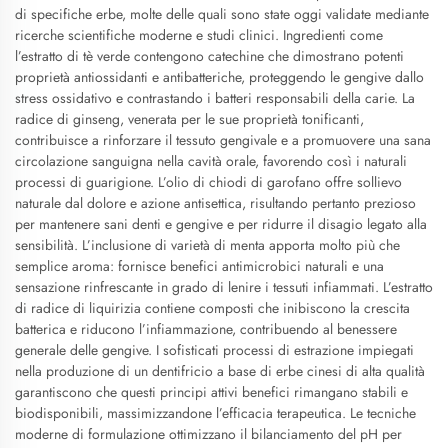
di specifiche erbe, molte delle quali sono state oggi validate mediante
ricerche scientifiche moderne e studi clinici. Ingredienti come
l’estratto di tè verde contengono catechine che dimostrano potenti
proprietà antiossidanti e antibatteriche, proteggendo le gengive dallo
stress ossidativo e contrastando i batteri responsabili della carie. La
radice di ginseng, venerata per le sue proprietà tonificanti,
contribuisce a rinforzare il tessuto gengivale e a promuovere una sana
circolazione sanguigna nella cavità orale, favorendo così i naturali
processi di guarigione. L’olio di chiodi di garofano offre sollievo
naturale dal dolore e azione antisettica, risultando pertanto prezioso
per mantenere sani denti e gengive e per ridurre il disagio legato alla
sensibilità. L’inclusione di varietà di menta apporta molto più che
semplice aroma: fornisce benefici antimicrobici naturali e una
sensazione rinfrescante in grado di lenire i tessuti infiammati. L’estratto
di radice di liquirizia contiene composti che inibiscono la crescita
batterica e riducono l’infiammazione, contribuendo al benessere
generale delle gengive. I sofisticati processi di estrazione impiegati
nella produzione di un dentifricio a base di erbe cinesi di alta qualità
garantiscono che questi principi attivi benefici rimangano stabili e
biodisponibili, massimizzandone l’efficacia terapeutica. Le tecniche
moderne di formulazione ottimizzano il bilanciamento del pH per