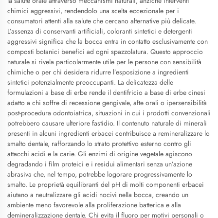
la salute orale attraverso meccanismi naturali, anziché interventi
chimici aggressivi, rendendolo una scelta eccezionale per i
consumatori attenti alla salute che cercano alternative più delicate.
L’assenza di conservanti artificiali, coloranti sintetici e detergenti
aggressivi significa che la bocca entra in contatto esclusivamente con
composti botanici benefici ad ogni spazzolatura. Questo approccio
naturale si rivela particolarmente utile per le persone con sensibilità
chimiche o per chi desidera ridurre l’esposizione a ingredienti
sintetici potenzialmente preoccupanti. La delicatezza delle
formulazioni a base di erbe rende il dentifricio a base di erbe cinesi
adatto a chi soffre di recessione gengivale, afte orali o ipersensibilità
post-procedura odontoiatrica, situazioni in cui i prodotti convenzionali
potrebbero causare ulteriore fastidio. Il contenuto naturale di minerali
presenti in alcuni ingredienti erbacei contribuisce a remineralizzare lo
smalto dentale, rafforzando lo strato protettivo esterno contro gli
attacchi acidi e la carie. Gli enzimi di origine vegetale agiscono
degradando i film proteici e i residui alimentari senza un’azione
abrasiva che, nel tempo, potrebbe logorare progressivamente lo
smalto. Le proprietà equilibranti del pH di molti componenti erbacei
aiutano a neutralizzare gli acidi nocivi nella bocca, creando un
ambiente meno favorevole alla proliferazione batterica e alla
demineralizzazione dentale. Chi evita il fluoro per motivi personali o