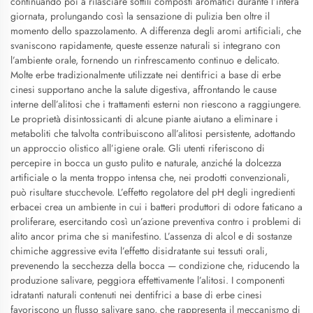
continuando poi a rilasciare sottili composti aromatici durante l’intera
giornata, prolungando così la sensazione di pulizia ben oltre il
momento dello spazzolamento. A differenza degli aromi artificiali, che
svaniscono rapidamente, queste essenze naturali si integrano con
l’ambiente orale, fornendo un rinfrescamento continuo e delicato.
Molte erbe tradizionalmente utilizzate nei dentifrici a base di erbe
cinesi supportano anche la salute digestiva, affrontando le cause
interne dell’alitosi che i trattamenti esterni non riescono a raggiungere.
Le proprietà disintossicanti di alcune piante aiutano a eliminare i
metaboliti che talvolta contribuiscono all’alitosi persistente, adottando
un approccio olistico all’igiene orale. Gli utenti riferiscono di
percepire in bocca un gusto pulito e naturale, anziché la dolcezza
artificiale o la menta troppo intensa che, nei prodotti convenzionali,
può risultare stucchevole. L’effetto regolatore del pH degli ingredienti
erbacei crea un ambiente in cui i batteri produttori di odore faticano a
proliferare, esercitando così un’azione preventiva contro i problemi di
alito ancor prima che si manifestino. L’assenza di alcol e di sostanze
chimiche aggressive evita l’effetto disidratante sui tessuti orali,
prevenendo la secchezza della bocca — condizione che, riducendo la
produzione salivare, peggiora effettivamente l’alitosi. I componenti
idratanti naturali contenuti nei dentifrici a base di erbe cinesi
favoriscono un flusso salivare sano, che rappresenta il meccanismo di