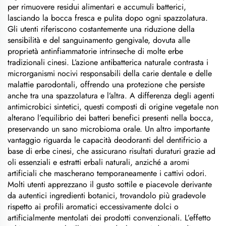
per rimuovere residui alimentari e accumuli batterici,
lasciando la bocca fresca e pulita dopo ogni spazzolatura.
Gli utenti riferiscono costantemente una riduzione della
sensibilità e del sanguinamento gengivale, dovuta alle
proprietà antinfiammatorie intrinseche di molte erbe
tradizionali cinesi. L’azione antibatterica naturale contrasta i
microrganismi nocivi responsabili della carie dentale e delle
malattie parodontali, offrendo una protezione che persiste
anche tra una spazzolatura e l’altra. A differenza degli agenti
antimicrobici sintetici, questi composti di origine vegetale non
alterano l’equilibrio dei batteri benefici presenti nella bocca,
preservando un sano microbioma orale. Un altro importante
vantaggio riguarda le capacità deodoranti del dentifricio a
base di erbe cinesi, che assicurano risultati duraturi grazie ad
oli essenziali e estratti erbali naturali, anziché a aromi
artificiali che mascherano temporaneamente i cattivi odori.
Molti utenti apprezzano il gusto sottile e piacevole derivante
da autentici ingredienti botanici, trovandolo più gradevole
rispetto ai profili aromatici eccessivamente dolci o
artificialmente mentolati dei prodotti convenzionali. L’effetto