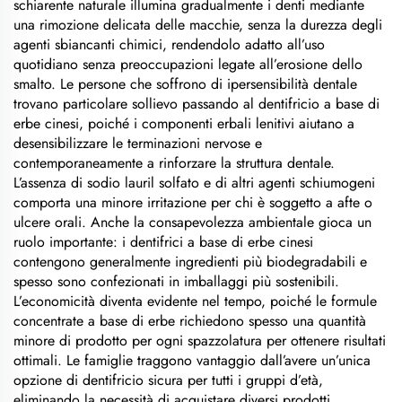
schiarente naturale illumina gradualmente i denti mediante
una rimozione delicata delle macchie, senza la durezza degli
agenti sbiancanti chimici, rendendolo adatto all’uso
quotidiano senza preoccupazioni legate all’erosione dello
smalto. Le persone che soffrono di ipersensibilità dentale
trovano particolare sollievo passando al dentifricio a base di
erbe cinesi, poiché i componenti erbali lenitivi aiutano a
desensibilizzare le terminazioni nervose e
contemporaneamente a rinforzare la struttura dentale.
L’assenza di sodio lauril solfato e di altri agenti schiumogeni
comporta una minore irritazione per chi è soggetto a afte o
ulcere orali. Anche la consapevolezza ambientale gioca un
ruolo importante: i dentifrici a base di erbe cinesi
contengono generalmente ingredienti più biodegradabili e
spesso sono confezionati in imballaggi più sostenibili.
L’economicità diventa evidente nel tempo, poiché le formule
concentrate a base di erbe richiedono spesso una quantità
minore di prodotto per ogni spazzolatura per ottenere risultati
ottimali. Le famiglie traggono vantaggio dall’avere un’unica
opzione di dentifricio sicura per tutti i gruppi d’età,
eliminando la necessità di acquistare diversi prodotti