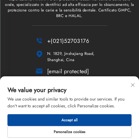
orale, specializzato in dentifrici ad alta efficacia per lo sbiancamento, la
protezione contro le carie e la sensibilità dentale. Certificato GMPC,
BRC e HALAL.

+(021)52703176

N. 1829, Jinshajiang Road,
Shanghai, Cina

[email protected]
Newsletter
We value your privacy
We use cookies and similar tools to provide our services. If you
don't want to accept all cookies, click Personalize cookies.
Copyright © 2026 Shanghai Maxam Company Limited. Tutti i diritti
Accept all
riservati.
Informativa sulla privacy
Personalize cookies