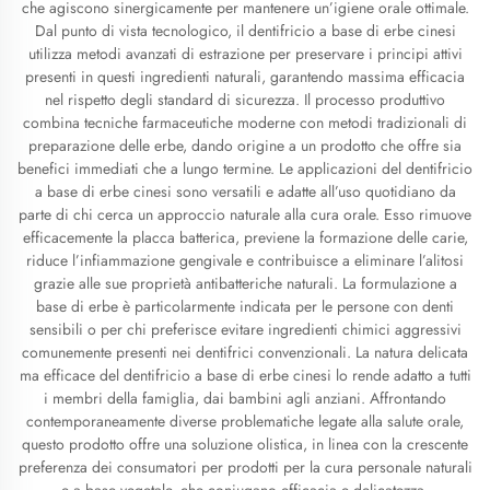
che agiscono sinergicamente per mantenere un’igiene orale ottimale.
Dal punto di vista tecnologico, il dentifricio a base di erbe cinesi
utilizza metodi avanzati di estrazione per preservare i principi attivi
presenti in questi ingredienti naturali, garantendo massima efficacia
nel rispetto degli standard di sicurezza. Il processo produttivo
combina tecniche farmaceutiche moderne con metodi tradizionali di
preparazione delle erbe, dando origine a un prodotto che offre sia
benefici immediati che a lungo termine. Le applicazioni del dentifricio
a base di erbe cinesi sono versatili e adatte all’uso quotidiano da
parte di chi cerca un approccio naturale alla cura orale. Esso rimuove
efficacemente la placca batterica, previene la formazione delle carie,
riduce l’infiammazione gengivale e contribuisce a eliminare l’alitosi
grazie alle sue proprietà antibatteriche naturali. La formulazione a
base di erbe è particolarmente indicata per le persone con denti
sensibili o per chi preferisce evitare ingredienti chimici aggressivi
comunemente presenti nei dentifrici convenzionali. La natura delicata
ma efficace del dentifricio a base di erbe cinesi lo rende adatto a tutti
i membri della famiglia, dai bambini agli anziani. Affrontando
contemporaneamente diverse problematiche legate alla salute orale,
questo prodotto offre una soluzione olistica, in linea con la crescente
preferenza dei consumatori per prodotti per la cura personale naturali