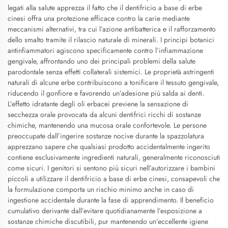
legati alla salute apprezza il fatto che il dentifricio a base di erbe
cinesi offra una protezione efficace contro la carie mediante
meccanismi alternativi, tra cui l’azione antibatterica e il rafforzamento
dello smalto tramite il rilascio naturale di minerali. I principi botanici
antinfiammatori agiscono specificamente contro l’infiammazione
gengivale, affrontando uno dei principali problemi della salute
parodontale senza effetti collaterali sistemici. Le proprietà astringenti
naturali di alcune erbe contribuiscono a tonificare il tessuto gengivale,
riducendo il gonfiore e favorendo un’adesione più salda ai denti.
L’effetto idratante degli oli erbacei previene la sensazione di
secchezza orale provocata da alcuni dentifrici ricchi di sostanze
chimiche, mantenendo una mucosa orale confortevole. Le persone
preoccupate dall’ingerire sostanze nocive durante la spazzolatura
apprezzano sapere che qualsiasi prodotto accidentalmente ingerito
contiene esclusivamente ingredienti naturali, generalmente riconosciuti
come sicuri. I genitori si sentono più sicuri nell’autorizzare i bambini
piccoli a utilizzare il dentifricio a base di erbe cinesi, consapevoli che
la formulazione comporta un rischio minimo anche in caso di
ingestione accidentale durante la fase di apprendimento. Il beneficio
cumulativo derivante dall’evitare quotidianamente l’esposizione a
sostanze chimiche discutibili, pur mantenendo un’eccellente igiene