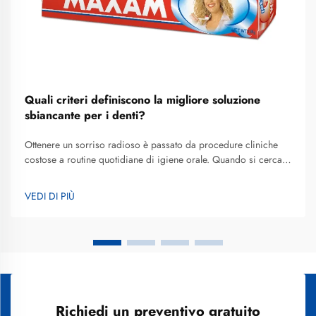
Quali criteri definiscono la migliore soluzione
sbiancante per i denti?
Ottenere un sorriso radioso è passato da procedure cliniche
costose a routine quotidiane di igiene orale. Quando si cerca
la migliore soluzione sbiancante per i denti adatta a uno stile di
vita frenetico, la maggior parte dei consumatori si sta ora
VEDI DI PIÙ
orientando verso strumenti avanzati per lo sbiancamento
dentale...
Richiedi un preventivo gratuito