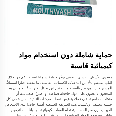
حماية شاملة دون استخدام مواد
كيميائية قاسية
معجون الأسنان العشبي الصيني يوفّر حمايةً شاملةً لصحة الفم من خلال
آلياتٍ طبيعيةٍ بدلًا من التدخلات الكيميائية القاسية، ما يجعله خيارًا استثنائيًّا
للمستهلكين المهتمين بالصحة والباحثين عن بدائل أكثر لطفًا. وبما أن هذا
المعجون لا يحتوي على مواد حافظة صناعية أو أصباغ اصطناعية أو
منظفات قاسية، فإن فمك يتعرّض فقط للمركبات النباتية المفيدة في كل
جلسة تنظيف. وتكتسب هذه الطريقة الطبيعية أهميةً خاصةً لدى الأشخاص
الذين يعانون من الحساسية تجاه المواد الكيميائية، أو أولئك الملتزمين
بتقليل تعرضهم للمواد الصناعية التي قد تثير القلق. ونظرًا لطابعها