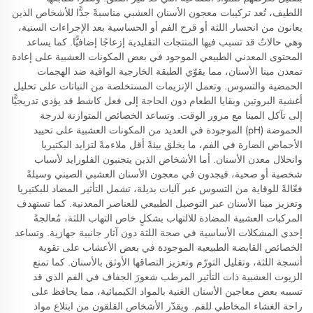
اللطيف، تُعد تركيبات معجون الأسنان العشبي مناسبةً جدًّا للأشخاص الذين
يعانون من انحسار اللثة أو قرح الفم أو الحساسية بعد الإجراءات السنية،
وهي حالاتٌ قد تسبب فيها المنتجات التقليدية إزعاجًا إضافيًّا. كما يساعد
المحتوى المعدني الطبيعي الموجود في بعض المكونات العشبية على إعادة
تمعدن مينا الأسنان، مما يقوّي الطبقة الخارجية الواقية ضد الهجمات
الحمضية والتسوس. وتعمل الإنزيمات المستخلصة من النباتات على تحليل
أغشية البروتين وبقايا الطعام دون الحاجة إلى فعل كاشط قد يؤدي تدريجيًّا
إلى تآكل المينا مع مرور الوقت. وتساعد الخصائص المتوازنة لدرجة
الحموضة (pH) الموجودة في العديد من المكونات العشبية على تحييد
الأحماض الضارة في الفم، ما يخلق بيئةً أقل ملاءمةً لتزايد البكتيريا
وانحلال معدن الأسنان. أما الأشخاص الذين يتجنبون الفلورايد لأسباب
شخصية أو صحية، فيجدون في معجون الأسنان العشبي الصيني وسيلةً
فعّالةً للوقاية من التسوس عبر آليات بديلة، تشمل التأثير المضاد للبكتيريا
وتعزيز مينا الأسنان عبر التوصيل الطبيعي للعناصر المعدنية. كما تستهدف
المركبات العشبية المضادة للالتهاب بشكلٍ خاص التهاب اللثة، مُعالجةً
إحدى المشكلات الأساسية في صحة اللثة دون آثار جانبية جهازية. وتساعد
الخصائص القابضة الطبيعية الموجودة في بعض الأعشاب على تقوية
أنسجة اللثة، وتقليل التورّم وتعزيز التصاقها الأوثق بالأسنان. كما تمنع
الزيوت العشبية ذات التأثير المرطب شعورَ الجفاف في الفم الذي قد
تسببه بعض معاجين الأسنان الغنية بالمواد الكيميائية، مما يحافظ على
راحة الغشاء المخاطي للفم. ويقدّر الأشخاص القلقون من ابتلاع مواد