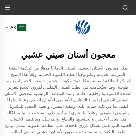
AR
معجون أسنان صيني عشبي
يمثّل معجون الأسنان العشبي الصيني اندماجًا مذهلًا بين الحكمة الطبية
الشرقية القديمة وتكنولوجيا العناية الفموية الحديثة. ويُعَدُّ هذا المنتج
المبتكر للنظافة السنية منتجًا يدمج مكونات عشبيةٍ خضعت لاختبارات زمنية
طويلة، وقد استُخدمت في الطب الصيني التقليدي لقرونٍ عديدةٍ لتعزيز
الصحة الفموية والرفاهية العامة. وتمتد الوظائف الرئيسية لمعجون الأسنان
العشبي الصيني لما وراء التنظيف الأساسي للأسنان لتغطي رعايةً شاملةً
للفم، بما في ذلك حماية اللثة، وتنقية النفس، والعمل المضاد للبكتيريا،
والتبييض الطبيعي. وعادةً ما تحتوي التركيبة على مستخلصات نباتية فعّالة
مثل شاي الأخضر، والجينسنغ، والنعناع، والقرنفل، ومختلف الأعشاب
الطبية التي تعمل بشكل تآزري للحفاظ على النظافة الفموية المثلى. ومن
الناحية التكنولوجية، يستخدم معجون الأسنان العشبي الصيني أساليب