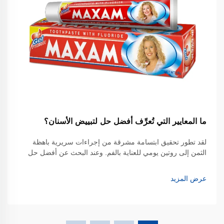
ما المعايير التي تُعرِّف أفضل حل لتبييض الأسنان؟
لقد تطور تحقيق ابتسامة مشرقة من إجراءات سريرية باهظة
الثمن إلى روتين يومي للعناية بالفم. وعند البحث عن أفضل حل
لتبييض الأسنان الذي يتناسب مع نمط حياة مزدحم، يتجه معظم
المستهلكين الآن نحو أدوات التبييض المتقدمة مثل فرشاة
عرض المزيد
الأسنان...