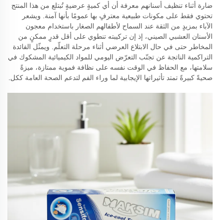
ضارة أثناء تنظيف أسنانهم معرفة أن أي كميةٍ عرضيةٍ تُبتلع من هذا المنتج
تحتوي فقط على مكونات طبيعية معترفٍ بها عمومًا بأنها آمنة. ويشعر
الآباء بمزيدٍ من الثقة عند السماح لأطفالهم الصغار باستخدام معجون
الأسنان العشبي الصيني، إذ إن تركيبته تنطوي على أقل قدرٍ ممكنٍ من
المخاطر حتى في حال الابتلاع العرضي أثناء مرحلة التعلّم. ويمثّل الفائدة
التراكمية الناتجة عن تجنّب التعرّض اليومي للمواد الكيميائية المشكوك في
سلامتها، مع الحفاظ في الوقت نفسه على نظافة فموية ممتازة، ميزةً
صحيةً كبيرةً تمتد تأثيراتها الإيجابية لما وراء الفم لتدعم الصحة العامة ككل.