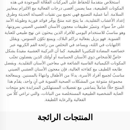
استخلاص متقدمةً للحفاظ على المركبات الفعّالة الموجودة في هذه
المكونات الطبيعية، مما يضمن أقصى درجات الفعالية مع الالتزام بمعايير
السلامة. أما عملية التصنيع فهي تجمع بين تقنيات الصيدلة الحديثة وطرق
إعداد الأعشاب التقليدية، ما ينتج عنه منتجٌ يوفّر فوائد فورية وطويلة الأمد
على حدٍّ سواء. وتتميّز تطبيقات معجون الأسنان العشبي الصيني بمرونتها،
وهو مناسبٌ للاستخدام اليومي للأفراد الذين يبحثون عن نهج طبيعي للعناية
الفموية. فهو يزيل بفعالية تراكم البلاك، ويمنع تكوّن التسوس، ويقلل
الالتهابات في اللثة، ويساعد في التخلص من رائحة الفم الكريهة عبر
خصائصه المضادة للبكتيريا الطبيعية. كما أن التركيبة العشبية مفيدةٌ بشكل
خاصٍّ للأشخاص ذوي الأسنان الحساسة أو أولئك الذين يفضلون تجنّب
المكونات الكيميائية القاسية الشائعة في معاجين الأسنان التقليدية. وبفضل
طابعه اللطيف مع كفاءته العالية، فإن معجون الأسنان العشبي الصيني
مناسبٌ لجميع أفراد الأسرة، بدءًا من الأطفال وانتهاءً بالمسنين. وبمعالجة
مجموعة متنوعة من المشكلات الصحية الفموية في آنٍ واحد، يقدّم هذا
المنتج حلاًّا شاملاً يتماشى مع تفضيلات المستهلكين المتزايدة نحو منتجات
العناية الشخصية الطبيعية المستخلصة من النباتات، والتي تراعي كلًّا من
الفعالية والرعاية اللطيفة.
المنتجات الرائجة