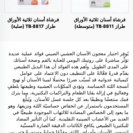
فرشاة أسنان ثلاثية الأوراق
فرشاة أسنان ثلاثية الأوراق
طراز TB-8811 (متوسطة)
طراز TB-8817 (صلبة)
يُوفِر اختيار معجون الأسنان العشبي الصيني فوائد عملية عديدة
تؤثِّر مباشرةً على روتينك اليومي للعناية بالفم وصحة أسنانك
على المدى الطويل. وأهم هذه الفوائد أن هذا البديل الطبيعي
يقدِّم قدرةً فعَّالةً على التنظيف دون الاعتماد على عوامل
كيميائية عدوانية قد تُسبِّب ضررًا محتملًا لمينا الأسنان أو تهيج
أنسجة اللثة الحساسة. وتؤدي المكوِّنات العشبية وظيفتها بلطفٍ
وفعاليةٍ في إزالة بقايا الطعام والتراكمات البكتيرية، مما يترك
فمك منتعشًا ونظيفًا بعد كل جلسة غسل للأسنان. ويُبلِّغ
المستخدمون باستمرار عن انخفاض حساسيّة اللثة ونزيفها، وهو
ما يعود إلى الخصائص المضادة للالتهاب الموجودة طبيعيًّا في
العديد من الأعشاب الصينية التقليدية. كما أن التأثير المضاد
للبكتيريا الطبيعي يكافح الكائنات الدقيقة الضارة المسبِّبة
لتسوس الأسنان وأمراض اللثة، مقدِّمًا حمايةً مستمرةً حتى بين