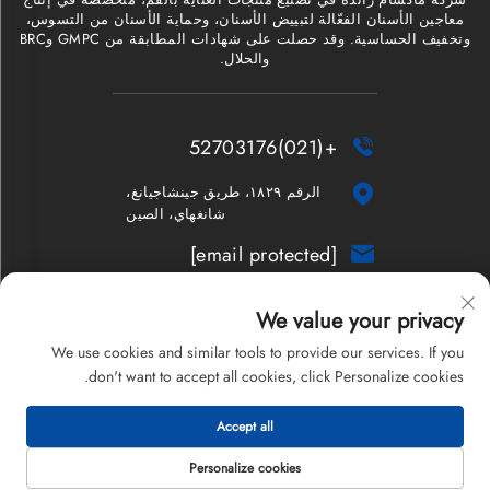
معاجين الأسنان الفعّالة لتبييض الأسنان، وحماية الأسنان من التسوس،
وتخفيف الحساسية. وقد حصلت على شهادات المطابقة من GMPC وBRC
والحلال.
+(021)52703176


الرقم ١٨٢٩، طريق جينشاجيانغ،
شانغهاي، الصين
[email protected]

النشرة الإخبارية
We value your privacy
We use cookies and similar tools to provide our services. If you
don't want to accept all cookies, click Personalize cookies.
حقوق الطبع والنشر © 2026 شركة شانغهاي ماكسام المحدودة. جميع
Accept all
الحقوق محفوظة.
سياسة الخصوصية
Personalize cookies