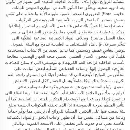
المسبِّبة للروائح دون إتلاف الكائنات الدقيقة المفيدة التي تسهم في تكوين
بيئة فموية صحية. ويحقِّق هذا التأثير الانتقائي التوازن الطبيعي للنباتات
الدقيقة (Flora) الضروري للصحة الفموية طويلة الأمد وللحفاظ على نَفَسٍ
منتعشٍ مستمر. كما توفر الزيوت الأساسية الموجودة في التركيبات
العشبية إحساسًا فوريًّا بالانتعاش عند غسل الأسنان، مع استمرار إطلاقها
لمركبات عطرية خفيفة طوال اليوم، مما يمدُّ شعور النظافة إلى ما بعد
لحظة الغسل مباشرةً. وبخلاف المواد الكيميائية الصناعية المُنكِّهة التي
تتبخَّر بسرعة، فإن هذه المُستخلصات الطبيعية تندمج مع البيئة الفموية،
لتوفير انتعاشٍ خفيفٍ ومستمرٍ. كما تدعم العديد من الأعشاب المستخدمة
تقليديًّا في معجون الأسنان العشبي الصيني صحة الجهاز الهضمي، معالجةً
الأسباب الداخلية لرائحة الفم الكريهة (الهالتوسيس) التي لا يمكن للعلاجات
الخارجية الوصول إليها. وتساعد الخصائص المُنقِّية لبعض النباتات على
التخلُّص من النواتج الأيضية التي قد تساهم أحيانًا في استمرار رائحة الفم
الكريهة، متخذةً بذلك نهجًا شاملاً يشمل الجسم ككل لتحقيق الانتعاش
الفموي. ويُبلغ المستخدمون عن شعورهم بنكهة نظيفة وطبيعية في
أفواههم، بدلًا من الحلاوة الاصطناعية أو النكهة المنعشة القوية للنعناع التي
قد تصبح مُثقلةً ومزعجةً مع الاستخدام المتكرر للمنتجات التقليدية. كما أن
التأثير المنظِّم لدرجة الحموضة (pH) الذي تحققه المكونات العشبية يخلق
بيئةً يصعب فيها على البكتيريا المسبِّبة للروائح أن تزدهر، مما يوفِّر حمايةً
وقائيةً من مشاكل النفس قبل أن تظهر. وغياب الكحول والمواد الكيميائية
القاسية يعني عدم حدوث تأثير تجفيفي على الأنسجة الفموية، وبالتالي
يمنع الإصابة بجفاف الفم الذي يؤدي في الواقع إلى تفاقم رائحة الفم