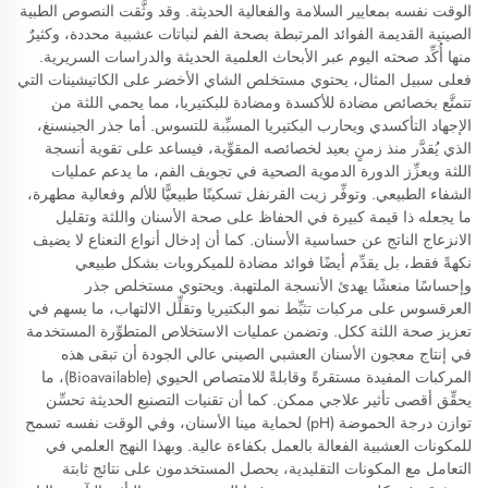
الوقت نفسه بمعايير السلامة والفعالية الحديثة. وقد وثَّقت النصوص الطبية
الصينية القديمة الفوائد المرتبطة بصحة الفم لنباتات عشبية محددة، وكثيرٌ
منها أُكِّد صحته اليوم عبر الأبحاث العلمية الحديثة والدراسات السريرية.
فعلى سبيل المثال، يحتوي مستخلص الشاي الأخضر على الكاتيشينات التي
تتمتَّع بخصائص مضادة للأكسدة ومضادة للبكتيريا، مما يحمي اللثة من
الإجهاد التأكسدي ويحارب البكتيريا المسبِّبة للتسوس. أما جذر الجينسنغ،
الذي يُقدَّر منذ زمنٍ بعيد لخصائصه المقوِّية، فيساعد على تقوية أنسجة
اللثة ويعزِّز الدورة الدموية الصحية في تجويف الفم، ما يدعم عمليات
الشفاء الطبيعي. وتوفِّر زيت القرنفل تسكينًا طبيعيًّا للألم وفعالية مطهرة،
ما يجعله ذا قيمة كبيرة في الحفاظ على صحة الأسنان واللثة وتقليل
الانزعاج الناتج عن حساسية الأسنان. كما أن إدخال أنواع النعناع لا يضيف
نكهةً فقط، بل يقدِّم أيضًا فوائد مضادة للميكروبات بشكل طبيعي
وإحساسًا منعشًا يهدئ الأنسجة الملتهبة. ويحتوي مستخلص جذر
العرقسوس على مركبات تثبِّط نمو البكتيريا وتقلِّل الالتهاب، ما يسهم في
تعزيز صحة اللثة ككل. وتضمن عمليات الاستخلاص المتطوِّرة المستخدمة
في إنتاج معجون الأسنان العشبي الصيني عالي الجودة أن تبقى هذه
المركبات المفيدة مستقرةً وقابلةً للامتصاص الحيوي (Bioavailable)، ما
يحقِّق أقصى تأثير علاجي ممكن. كما أن تقنيات التصنيع الحديثة تحسِّن
توازن درجة الحموضة (pH) لحماية مينا الأسنان، وفي الوقت نفسه تسمح
للمكونات العشبية الفعالة بالعمل بكفاءة عالية. وبهذا النهج العلمي في
التعامل مع المكونات التقليدية، يحصل المستخدمون على نتائج ثابتة