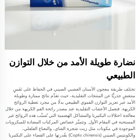
نضارة طويلة الأمد من خلال التوازن
الطبيعي
تختلف طريقة معجون الأسنان العشبي الصيني في الحفاظ على نَفَسٍ
منتعشٍ جذريًّا عن المنتجات التقليدية، حيث تقدِّم نتائج ممتازة وطويلة
الأمد عبر تعزيز التوازن الفموي الطبيعي بدلًا من مجرد تغطية الروائح
الكريهة. فتعمل الأعشاب التقليدية عند مصدر رائحة الفم الكريهة من خلال
معالجة اختلالات البكتيريا والمشاكل الهضمية التي تُسبِّب هذه الروائح غير
المستحبة في المقام الأول. وتتميَّز خصائص المركبات المضادة للميكروبات
الموجودة في مكونات مثل زيت شجرة الشاي، والنعناع الفلفلي،
والكوبتيس الصيني (Coptis chinensis) بقُدرتها على القضاء على البكتيريا