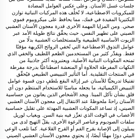
جلسات غسل الأسنان. وعلى عكس العوامل المضادة
للميكروبات الاصطناعية، لا تُخلِّف هذه المركبات النباتية توازن
البكتيريا المفيدة في فمك، مما يحافظ على ميكروبيوم فموي
صحي. ومن المزايا المهمة الأخرى قدرة معجون الأسنان العشبي
الصيني على تطهير النفس، حيث يحقِّق نتائج طويلة الأمد عبر
الزيوت الأساسية الطبيعية والمستخلصات العشبية بدلًا من
عوامل التذوق الاصطناعية التي تُخفي الروائح الكريهة مؤقتًا
فقط. ويقدِّر كثير من المستخدمين الطعم اللطيف والخفي الذي
تمنحه المكونات النباتية الأصلية، ويعتبرونه أكثر جاذبيةً من
النكهات المفرطة الحلاوة أو المنعشة اصطناعيًّا بدرجة مفرطة
في المنتجات التقليدية. أما التأثير التبييضي الطبيعي فيُحقِّق
تفتيحًا تدريجيًّا للأسنان عبر إزالة البقع بلطفٍ دون قسوة عوامل
التبييض الكيميائية، ما يجعله مناسبًا للاستخدام المنتظم دون أي
قلق بشأن تآكل المينا. ويجد الأشخاص الذين يعانون من حساسية
الأسنان راحةً ملحوظةً عند الانتقال إلى معجون الأسنان العشبي
الصيني، إذ تساعد المكونات العشبية المهدئة على تقليل حساسية
الأعصاب في الوقت الذي تعزِّز فيه بنية السن. وبغياب لوريل
سلفات الصوديوم وعناصر الرغوة الأخرى، يقلّ التهيج لدى من
يميلون إلى الإصابة بقرح الفم أو القرح القلاعية. كما تلعب الوعي
البيئي دورًا مهمًّا أيضًا، إذ يحتوي معجون الأسنان العشبي الصيني