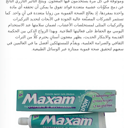
وموثوقة في كل مرة يستخدمون فيها المعجون. وينتج التأثير التآزري الناتج
عن دمج مكوِّنات عشبية متعددة فوائد تفوق ما يمكن أن تحققه أي مادة
واحدة بمفردها، إذ يعالج الصحة الفموية من زوايا متعددة في آنٍ واحد. كما
تستثمر الشركات المصنِّعة عالية الجودة في الأبحاث لتحديد التركيزات
والتركيبات المثلى لمستخلصات الأعشاب، لضمان سلامتها عند الاستخدام
اليومي مع الحفاظ على فعاليتها العلاجية. وبهذا الزواج الذكي بين الحكمة
القديمة والابتكار الحديث، يظهر معجون أسنانٍ يحترم كلًّا من التراث
الثقافي والصرامة العلمية، ويقدِّم للمستهلكين أفضل ما في العالمين في
سعيهم لتحقيق صحة فموية ممتازة عبر الوسائل الطبيعية.