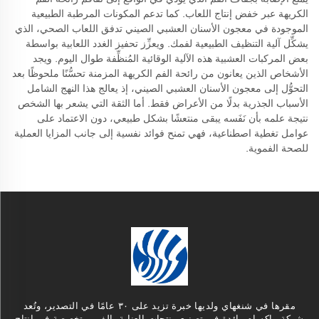
الكريهة عبر خفض إنتاج اللعاب. كما تدعم المكونات المرطبة الطبيعية
الموجودة في معجون الأسنان العشبي الصيني تدفق اللعاب الصحي، الذي
يشكِّل آلية التنظيف الطبيعية لفمك. ويعزِّز تحفيز الغدد اللعابية بواسطة
بعض المركبات العشبية هذه الآلية الوقائية المُنظِّفة طوال اليوم. ويجد
الأشخاص الذين يعانون من رائحة الفم الكريهة المزمنة تحسُّنًا ملحوظًا بعد
التحوُّل إلى معجون الأسنان العشبي الصيني، إذ يعالج هذا النهج الشامل
الأسباب الجذرية بدلًا من الأعراض فقط. أما الثقة التي يشعر بها الشخص
نتيجة علمه بأن نَفَسه يبقى منتعشًا بشكل طبيعي، دون الاعتماد على
عوامل تغطية اصطناعية، فهي تمنح فوائد نفسية إلى جانب المزايا العملية
للصحة الفموية.
مقرها في شنغهاي ولديها خبرة تزيد على ٣٠ عامًا في التصدير، وتُعد
شركة ماكسام رائدة في تصنيع منتجات العناية بالفم، متخصصة في إنتاج