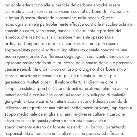
molecole aderiscono alla superficie del carbone anziché essere
assorbite al suo interno, consentendo così al carbone di intrappolare
le impurità senza rilasciarle nuovamente nella bocca. Questa
tecnologia si rivela particolarmente efficace contro le macchie ostinate
causate da caffè, vino rosso, bacche, salsa di soia e prodotti del
tabacco, che resistono alla rimozione mediante spazzolatura
ordinaria. L'importanza di questa caratteristica non può essere
sopravvalutata per chi soffre di ingiallimento dentale nonostante una
buona igiene orale. A differenza degli agenti sbiancanti chimici, che
agiscono ossidando la struttura interna dello smalto dentale e possono
causare sensibilità o danni con un uso prolungato, il carbone attivo
esercita un'azione meccanica di pulizia delicata sui denti, pur
garantendo risultati potenti. Il valore offerto ai clienti va oltre la
semplice estetica, poiché l'azione di pulizia profonda elimina anche
batteri nocivi e tossine che contribuiscono allo sviluppo di malattie
gengivali, alitosi e carie. Gli utenti acquisiscono fiducia sapendo di
utilizzare un ingrediente naturale scientificamente provato, impiegato a
scopo medicinale da migliaia di anni in diverse culture. Il carbone
attivo presente in questa polvere dentifricia sbiancante è
specificamente estratto da foreste sostenibili di bambù, garantendo
responsabilità ambientale unita alla massima purezza ed efficacia.