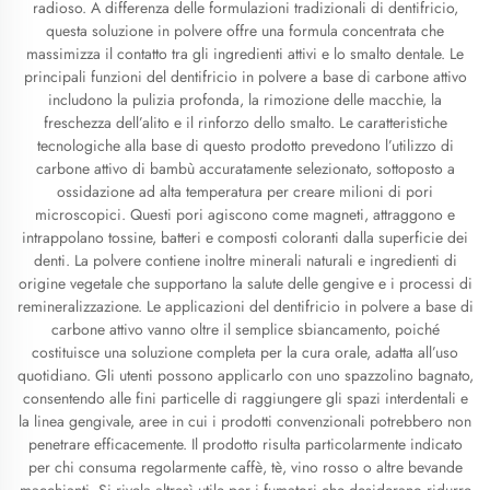
radioso. A differenza delle formulazioni tradizionali di dentifricio,
questa soluzione in polvere offre una formula concentrata che
massimizza il contatto tra gli ingredienti attivi e lo smalto dentale. Le
principali funzioni del dentifricio in polvere a base di carbone attivo
includono la pulizia profonda, la rimozione delle macchie, la
freschezza dell’alito e il rinforzo dello smalto. Le caratteristiche
tecnologiche alla base di questo prodotto prevedono l’utilizzo di
carbone attivo di bambù accuratamente selezionato, sottoposto a
ossidazione ad alta temperatura per creare milioni di pori
microscopici. Questi pori agiscono come magneti, attraggono e
intrappolano tossine, batteri e composti coloranti dalla superficie dei
denti. La polvere contiene inoltre minerali naturali e ingredienti di
origine vegetale che supportano la salute delle gengive e i processi di
remineralizzazione. Le applicazioni del dentifricio in polvere a base di
carbone attivo vanno oltre il semplice sbiancamento, poiché
costituisce una soluzione completa per la cura orale, adatta all’uso
quotidiano. Gli utenti possono applicarlo con uno spazzolino bagnato,
consentendo alle fini particelle di raggiungere gli spazi interdentali e
la linea gengivale, aree in cui i prodotti convenzionali potrebbero non
penetrare efficacemente. Il prodotto risulta particolarmente indicato
per chi consuma regolarmente caffè, tè, vino rosso o altre bevande