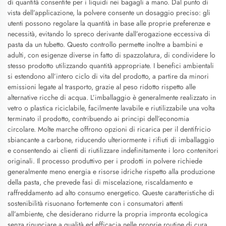
di quantità consentite per i liquidi nei bagagli a mano. Dal punto di
vista dell’applicazione, la polvere consente un dosaggio preciso: gli
utenti possono regolare la quantità in base alle proprie preferenze e
necessità, evitando lo spreco derivante dall’erogazione eccessiva di
pasta da un tubetto. Questo controllo permette inoltre a bambini e
adulti, con esigenze diverse in fatto di spazzolatura, di condividere lo
stesso prodotto utilizzando quantità appropriate. I benefici ambientali
si estendono all’intero ciclo di vita del prodotto, a partire da minori
emissioni legate al trasporto, grazie al peso ridotto rispetto alle
alternative ricche di acqua. L’imballaggio è generalmente realizzato in
vetro o plastica riciclabile, facilmente lavabile e riutilizzabile una volta
terminato il prodotto, contribuendo ai principi dell’economia
circolare. Molte marche offrono opzioni di ricarica per il dentifricio
sbiancante a carbone, riducendo ulteriormente i rifiuti di imballaggio
e consentendo ai clienti di riutilizzare indefinitamente i loro contenitori
originali. Il processo produttivo per i prodotti in polvere richiede
generalmente meno energia e risorse idriche rispetto alla produzione
della pasta, che prevede fasi di miscelazione, riscaldamento e
raffreddamento ad alto consumo energetico. Queste caratteristiche di
sostenibilità risuonano fortemente con i consumatori attenti
all’ambiente, che desiderano ridurre la propria impronta ecologica
senza rinunciare a qualità ed efficacia nelle proprie routine di cura