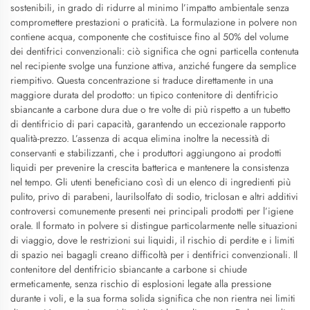
sostenibili, in grado di ridurre al minimo l’impatto ambientale senza
compromettere prestazioni o praticità. La formulazione in polvere non
contiene acqua, componente che costituisce fino al 50% del volume
dei dentifrici convenzionali: ciò significa che ogni particella contenuta
nel recipiente svolge una funzione attiva, anziché fungere da semplice
riempitivo. Questa concentrazione si traduce direttamente in una
maggiore durata del prodotto: un tipico contenitore di dentifricio
sbiancante a carbone dura due o tre volte di più rispetto a un tubetto
di dentifricio di pari capacità, garantendo un eccezionale rapporto
qualità-prezzo. L’assenza di acqua elimina inoltre la necessità di
conservanti e stabilizzanti, che i produttori aggiungono ai prodotti
liquidi per prevenire la crescita batterica e mantenere la consistenza
nel tempo. Gli utenti beneficiano così di un elenco di ingredienti più
pulito, privo di parabeni, laurilsolfato di sodio, triclosan e altri additivi
controversi comunemente presenti nei principali prodotti per l’igiene
orale. Il formato in polvere si distingue particolarmente nelle situazioni
di viaggio, dove le restrizioni sui liquidi, il rischio di perdite e i limiti
di spazio nei bagagli creano difficoltà per i dentifrici convenzionali. Il
contenitore del dentifricio sbiancante a carbone si chiude
ermeticamente, senza rischio di esplosioni legate alla pressione
durante i voli, e la sua forma solida significa che non rientra nei limiti