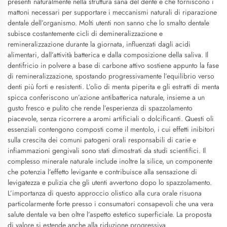
presenti naturalmente nella struttura sana del dente e che forniscono i
mattoni necessari per supportare i meccanismi naturali di riparazione
dentale dell’organismo. Molti utenti non sanno che lo smalto dentale
subisce costantemente cicli di demineralizzazione e
remineralizzazione durante la giornata, influenzati dagli acidi
alimentari, dall’attività batterica e dalla composizione della saliva. Il
dentifricio in polvere a base di carbone attivo sostiene appunto la fase
di remineralizzazione, spostando progressivamente l’equilibrio verso
denti più forti e resistenti. L’olio di menta piperita e gli estratti di menta
spicca conferiscono un’azione antibatterica naturale, insieme a un
gusto fresco e pulito che rende l’esperienza di spazzolamento
piacevole, senza ricorrere a aromi artificiali o dolcificanti. Questi oli
essenziali contengono composti come il mentolo, i cui effetti inibitori
sulla crescita dei comuni patogeni orali responsabili di carie e
infiammazioni gengivali sono stati dimostrati da studi scientifici. Il
complesso minerale naturale include inoltre la silice, un componente
che potenzia l’effetto levigante e contribuisce alla sensazione di
levigatezza e pulizia che gli utenti avvertono dopo lo spazzolamento.
L’importanza di questo approccio olistico alla cura orale risuona
particolarmente forte presso i consumatori consapevoli che una vera
salute dentale va ben oltre l’aspetto estetico superficiale. La proposta
di valore si estende anche alla riduzione progressiva