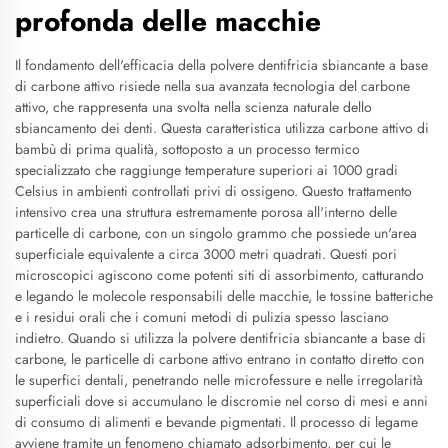
profonda delle macchie
Il fondamento dell'efficacia della polvere dentifricia sbiancante a base
di carbone attivo risiede nella sua avanzata tecnologia del carbone
attivo, che rappresenta una svolta nella scienza naturale dello
sbiancamento dei denti. Questa caratteristica utilizza carbone attivo di
bambù di prima qualità, sottoposto a un processo termico
specializzato che raggiunge temperature superiori ai 1000 gradi
Celsius in ambienti controllati privi di ossigeno. Questo trattamento
intensivo crea una struttura estremamente porosa all'interno delle
particelle di carbone, con un singolo grammo che possiede un'area
superficiale equivalente a circa 3000 metri quadrati. Questi pori
microscopici agiscono come potenti siti di assorbimento, catturando
e legando le molecole responsabili delle macchie, le tossine batteriche
e i residui orali che i comuni metodi di pulizia spesso lasciano
indietro. Quando si utilizza la polvere dentifricia sbiancante a base di
carbone, le particelle di carbone attivo entrano in contatto diretto con
le superfici dentali, penetrando nelle microfessure e nelle irregolarità
superficiali dove si accumulano le discromie nel corso di mesi e anni
di consumo di alimenti e bevande pigmentati. Il processo di legame
avviene tramite un fenomeno chiamato adsorbimento, per cui le