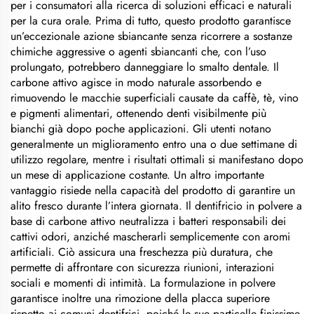
per i consumatori alla ricerca di soluzioni efficaci e naturali
per la cura orale. Prima di tutto, questo prodotto garantisce
un’eccezionale azione sbiancante senza ricorrere a sostanze
chimiche aggressive o agenti sbiancanti che, con l’uso
prolungato, potrebbero danneggiare lo smalto dentale. Il
carbone attivo agisce in modo naturale assorbendo e
rimuovendo le macchie superficiali causate da caffè, tè, vino
e pigmenti alimentari, ottenendo denti visibilmente più
bianchi già dopo poche applicazioni. Gli utenti notano
generalmente un miglioramento entro una o due settimane di
utilizzo regolare, mentre i risultati ottimali si manifestano dopo
un mese di applicazione costante. Un altro importante
vantaggio risiede nella capacità del prodotto di garantire un
alito fresco durante l’intera giornata. Il dentifricio in polvere a
base di carbone attivo neutralizza i batteri responsabili dei
cattivi odori, anziché mascherarli semplicemente con aromi
artificiali. Ciò assicura una freschezza più duratura, che
permette di affrontare con sicurezza riunioni, interazioni
sociali e momenti di intimità. La formulazione in polvere
garantisce inoltre una rimozione della placca superiore
rispetto ai comuni dentifrici, poiché le sue particelle finissime