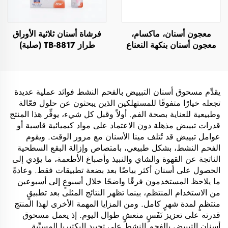
معجون أسنان، ماكسام،
فرشاة أسنان ثلاثية الأوراق
معجون أسنان بنكهة النعناع
طراز TB-8817 (صلبة)
يقدِّم مسحوق أسنان التبييض بالفحم النشط فوائد عملية عديدة
تجعله خيارًا متفوقًا للمستهلكين الذين يبحثون عن حلول فعّالة
وطبيعية للعناية بصحة الفم. أولاً وقبل كل شيء، يوفِّر هذا المنتج
قدرات تبييض مذهلة دون الاعتماد على مواد كيميائية قاسية أو
عوامل تبييض قد تُتلف مينا الأسنان مع مرور الوقت. ويقوم
الفحم النشط، بشكل طبيعي، بامتصاص وإزالة البقع السطحية
الناتجة عن القهوة والشاي والنبيذ وأصباغ الأطعمة، ما يؤدي إلى
الحصول على أسنان أكثر بياضًا بعد بضعة تطبيقات فقط. وعادةً
ما يلاحظ المستخدمون فرقًا واضحًا خلال أسبوعٍ إلى أسبوعين
من الاستخدام المنتظم، بينما تظهر النتائج المثلى بعد تطبيقٍ
منتظمٍ لمدة شهرٍ كامل. ومن المزايا المهمة الأخرى لهذا المنتج
قدرته على تعزيز نَفَسٍ منعشٍ طوال اليوم. إذ يعمل مسحوق
أسنان التبييض بالفحم النشط على تحييد البكتيريا المسبِّبة