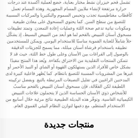
تشمل فحم خيزران نشط مختار بعناية، خضع لعملية أكسدة عند درجات
حرارة مرتفعة لإنشاء ملايين المسام المجهرية. وهذه المسام تعمل
كأقطاب مغناطيسية تجذب وتحبس السموم والبكتيريا والمركبات المسببة
للتصبغ من سطح السن. كما يحتوي المسحوق على معادن طبيعية
ومكونات نباتية تدعم صحة اللثة وعمليات إعادة التمعدن. وتمتد تطبيقات
مسحوق أسنان التبييض بالفحم لما هو أبعد من التبييض البسيط، إذ يشكّل
حلاً شاملاً للعناية الفموية مناسبًا للاستخدام اليومي. ويمكن للمستخدمين
تطبيقه باستخدام فرشاة أسنان مبللة، مما يسمح للجزيئات الدقيقة
بالوصول إلى الفراغات بين الأسنان وعلى طول خط اللثة، حيث قد لا
تتمكن المنتجات التقليدية من الاختراق بكفاءة. ويُعد هذا المنتج مفيدًا
بشكل خاص للأفراد الذين يستهلكون القهوة أو الشاي أو النبيذ الأحمر أو
غيرها من المشروبات المسببة للتصبغ بانتظام. كما يُظهر فاعلية كبيرة لدى
المدخنين الراغبين في تقليل التصبغات المرتبطة بالتبغ. وبفضل تركيبته
اللطيفة لكن الفعّالة، فإن مسحوق أسنان التبييض بالفحم مناسبٌ
للأشخاص ذوي الأسنان الحساسة الذين لا يتحملون علاجات التبييض
الكيميائية القاسية. وتوفّر هذه البديلة الطبيعية نتائج مرئية خلال أسابيع من
الاستخدام المنتظم، مع دعمها لتوازن النظام البيئي الفموي العام.
منتجات جديدة