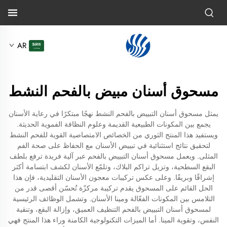
AR
مسحوق أسنان مبيض بالفحم النشط
يمثل مسحوق أسنان التبييض بالفحم النشط نهجًا مبتكرًا في رعاية الأسنان
يجمع بين المكونات الطبيعية القديمة وعلوم النظافة الفموية الحديثة.
ويستفيد هذا المنتج الثوري من الخصائص الامتصاصية القوية للفحم النشط
لتحقيق نتائج استثنائية في تبييض الأسنان مع الحفاظ على صحة الفم
المثلى. ويعمل مسحوق أسنان التبييض بالفحم عبر آلية فريدة ترفع بلطف
البقع السطحية، وتزيل تراكم البلاك، وتلمّع الأسنان لكشف ابتسامة أكثر
إشراقًا وبريقًا. وعلى عكس تركيبات معجون الأسنان التقليدية، فإن هذا
الحل القائم على المسحوق يقدم تركيبة مركزّة تُحسّن أقصى قدر من
التلامس بين المكونات الفعّالة ومينا الأسنان. وتشمل الوظائف الرئيسية
لمسحوق أسنان التبييض بالفحم التنظيف العميق، وإزالة البقع، وتنقية
النفس، وتقوية المينا. أما الميزات التكنولوجية الكامنة وراء هذا المنتج فهي