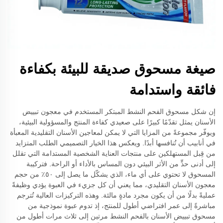
صيغة مسحوق صديقة للبيئة بكفاءة
فائقة واستدامة
إن شكل مسحوق الفحم النشط المبتكر المستخدم في معجون تبييض
الأسنان يمثل تقدّمًا كبيرًا على صعيدي كفاءة المنتج والمسؤولية البيئية،
ويوفّر مجموعةً من المزايا التي لا يمكن لمعاجين الأسنان التقليدية المعبأة
في أنابيب أن تُنافسها أبدًا. ويعكس هذا الخيار التصميمي الطلب المتزايد
من قِبل المستهلكين على منتجات العناية الشخصية المستدامة التي تقلل
إلى أدنى حدٍّ من الأثر البيئي دون المساس بالأداء أو الراحة. فتركيبة
المسحوق لا تحتوي على أي ماء، الذي يشكّل ما يصل إلى ٥٠٪ من حجم
معجون الأسنان التقليدي، مما يعني أن كل جزيء في العبوة يؤدي وظيفةً
عمليةً بدلًا من أن يكون مجرد مادةٍ مالئة. وهذه التركيزات العالية تُترجم
مباشرةً إلى عمر افتراضي أطول للمنتج، إذ تدوم عبوة نموذجية من
مسحوق تبييض الأسنان بالفحم النشط مرتين إلى ثلاث مرات أطول من