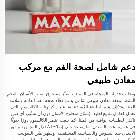
دعم شامل لصحة الفم مع مركب
معادن طبيعي
وبجانب قدراته المذهلة في التبييض، يتميَّز مسحوق تبييض الأسنان بالفحم
النشط بمعقد معادن طبيعي شامل يدعم فعّالًا صحة الفم العامة وسلامة
المينا. وتتكوَّن هذه الخلطة المُصاغة بعناية من كربونات الكالسيوم، التي
تعمل كعامل تلميع لطيف يُسوِّي سطوح الأسنان دون أن تسبِّب أي ضرر
تآكلي للطبقات الواقية من المينا. كما يلعب عنصر الكالسيوم دورًا حيويًّا
في عملية إعادة التمعدن، ما يساعد على إصلاح الأضرار المجهرية وتقوية
الأسنان ضد التسوس والحساسية المستقبلية. ويظهر طين البنتونيت
كمكون رئيسي آخر، حيث يُضفي خصائصه المعروفة في إزالة السموم