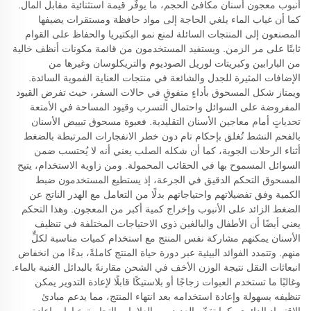
أنبوب معجون أسنان مكافئ الحجم، ما يوفّر قيمة استثنائية مقابل المال.
كما أن غياب الماء يلغي الحاجة إلى مواد حافظة ومستقرات يضيفها
المصنعون إلى المنتجات السائلة لمنع نمو البكتيريا والحفاظ على القوام
ثابتًا على مر الزمن. ويستفيد المستخدمون من قائمة مكونات أنظف خالية
من البارابين وكبريتات لوريل الصوديوم والتريكلوسان وغيرها من
الإضافات المثيرة للجدل والشائعة في منتجات العناية الفموية السائدة.
ويمتاز شكل المسحوق بأداءٍ متفوقٍ في حالات السفر، حيث تفرض القيود
المفروضة على السوائل واحتمال التسرب وقيود المساحة في الأمتعة
تحدياتٍ أمام معاجين الأسنان التقليدية. فعبوة مسحوق تبييض الأسنان
بالفحم النشط تُغلق بإحكام تام دون خطر الانفجارات المرتبطة بالضغط
أثناء الرحلات الجوية، كما أن شكله الصلب يعني أنه لا يُحتسب ضمن
السوائل المسموح بها في الحقائب المحمولة. ومن زاوية الاستخدام، يتيح
المسحوق التحكم الدقيق في الجرعة، إذ يستطيع المستخدمون ضبط
الكمية وفق تفضيلاتهم واحتياجاتهم بدلًا من التعامل مع الهدر الناتج عن
الضغط الزائد على الأنبوب وإخراج كمية أكبر من المعجون. وهذا التحكم
يعني أيضًا أن الأطفال والبالغين ذوي الاحتياجات المختلفة في تنظيف
الأسنان يمكنهم مشاركة نفس المنتج مع استخدام كميات مناسبة لكلٍّ
منهم. وتتمدد الفوائد البيئية عبر دورة حياة المنتج كاملةً، بدءًا من انخفاض
انبعاثات النقل نتيجة الوزن الأخف في الشحن مقارنةً بالبدائل الغنية بالماء.
وغالبًا ما تستخدم العبوات زجاجًا أو بلاستيكًا قابلًا لإعادة التدوير يمكن
تنظيفه بسهولة وإعادة استخدامه بعد انتهاء المنتج، مما يدعم مبادئ