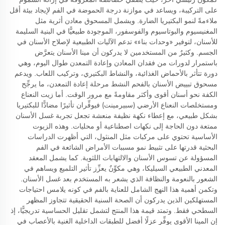
على التركيبة، ويساعد في موازنة درجة الحموضة في الفم لإيجاد بيئة أقل
ملاءمةً لنمو البكتيريا الضارة. ويشمل المسحوق معادن أثرية مثل
المغنيسيوم والبوتاسيوم والفوسفور، الموجودة طبيعيًّا في البنية السليمة
للأسنان، لتوفير «وحدات بناء» تدعم الآليات الطبيعية لإصلاح الأسنان في
الجسم. وكثيرٌ من المستخدمين لا يدركون أن مينا الأسنان يتعرَّض
باستمرار لدورات من فقدان المعادن وإعادة التمعدن طوال اليوم، وهي
دورة تتأثر بالأحماض الغذائية، والنشاط البكتيري، وتركيب اللعاب. ويدعم
مسحوق تبييض الأسنان بالفحم النشط مرحلة إعادة التمعدن، ما يرجِّح
الكفة نحو أسنان أقوى وأكثر مقاومةً مع مرور الوقت. أما زيت النعناع
ومستخلصات النعناع الأرضي (سبيرمينت) فيوفِّران تأثيرًا مضادًّا للبكتيريا
بشكل طبيعي، مع إعطاء نكهة نظيفة منعشة تجعل تجربة غسل الأسنان
ممتعة دون الحاجة إلى نكهات اصطناعية أو محليات. وهذه الزيوت
الأساسية تحتوي على مركبات مثل المنثول، التي أظهرت الدراسات
البحثية قدرتها على تثبيط نمو مسببات الأمراض الشائعة في الفم
المسؤولة عن تسوس الأسنان والالتهابات اللثوية. كما يشمل المعقد
المعدني الطبيعي السيليكا، وهي مكوِّنٌ يعزِّز تأثير التلميع ويساهم في
الشعور بالنعومة والنظافة الذي يشعر به المستخدم بعد غسل الأسنان.
وتكمن أهمية هذا النهج الشامل للعناية بالفم في كونه يلامس احتياجات
المستهلكين الذين يدركون أن الصحة السنية الحقيقية تتجاوز المظهر
السطحي فقط. وتمتد قيمة هذا المنتج لتشمل تقليل الحساسية تدريجيًّا، إذ
إن المينا الأقوى يوفِّر عزلًا أفضل للطبقات الداخلية الغنية بالأعصاب في