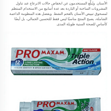
الأسنان. ويُبلِّغ المستخدمون عن انخفاض حالات الانزعاج عند تناول
المشروبات الساخنة أو الباردة بعد عدة أسابيع من الاستخدام المنتظم
لمسحوق تبييض الأسنان بالفحم النشط. وبفضل هذه المنظومة الداعمة
الشاملة، يصبح المنتج مناسبًا ليس فقط للتحسين الجمالي، بل أيضًا
كأساسٍ للصحة السنية طويلة المدى.