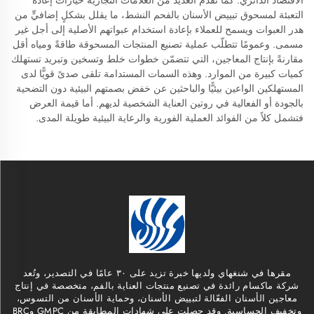
الاقتصاد الدائري. كما تقدّم العديد من العلامات التجارية خيارات إعادة
التعبئة لمسحوق تبييض الأسنان بالفحم النشط، ما يقلل بشكلٍ إضافيٍّ من
هدر العبوات ويسمح للعملاء بإعادة استخدام عبواتهم الأصلية إلى أجل غير
مسمى. وعمومًا تتطلّب عملية تصنيع المنتجات المسحوقة طاقةً ومياه أقل
مقارنةً بإنتاج المعاجين، التي تتضمّن خطوات خلط وتسخين وتبريد تستهلك
كميات كبيرة من الموارد. وهذه السمات المستدامة تلقى صدىً قويًّا لدى
المستهلكين الواعين بيئيًّا والباحثين عن خفض بصمتهم البيئية دون التضحية
بالجودة أو الفعالية في روتين العناية الشخصية لديهم. أما قيمة العرض
فتشمل كلاً من الفوائد العملية الفورية والرعاية البيئية طويلة المدى.
مقرها في شنغهاي ولديها خبرة تزيد على ٣٠ عامًا في التصدير، وتُعد
شركة ماكسام رائدة في تصنيع منتجات العناية بالفم، متخصصة في إنتاج
معاجين الأسنان الفعّالة لتبييض الأسنان، وحماية الأسنان من التسوس،
وتخفيف الحساسية. وقد حصلت على شهادات المطابقة من GMPC وBRC