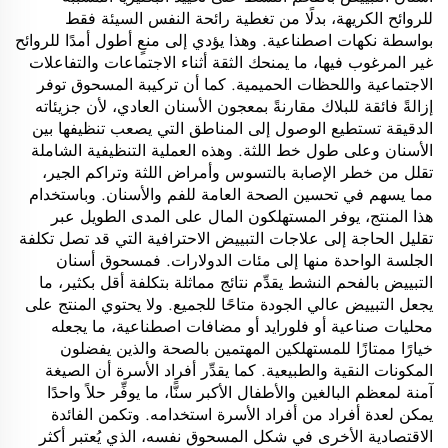
للروائح الكريهة، بدلًا من تغطية رائحة النفس السيئة فقط
بواسطة نكهات اصطناعية. وهذا يؤدي إلى منعٍ أطول أمدًا للروائح
غير المرغوب فيها، ما يمنحك الثقة أثناء الاجتماعات والتفاعلات
الاجتماعية واللحظات الحميمية. كما أن تركيبة المسحوق توفر
إزالةً فائقة للبلاك مقارنةً بمعجون الأسنان العادي، لأن جزيئاته
الدقيقة تستطيع الوصول إلى المناطق التي يصعب تنظيفها بين
الأسنان وعلى طول خط اللثة. وهذه العملية التنظيفية الشاملة
تقلل من خطر الإصابة بالتسوس وأمراض اللثة وتراكم الجير،
مما يسهم في تحسين الصحة العامة للفم والأسنان. وباستخدام
هذا المنتج، يوفر المستهلكون المال على المدى الطويل عبر
تقليل الحاجة إلى علاجات التبييض الاحترافية التي قد تصل تكلفة
الجلسة الواحدة منها إلى مئات الدولارات. فمسحوق أسنان
التبييض بالفحم النشط يقدِّم نتائج مماثلة بتكلفة أقل بكثير، ما
يجعل التبييض عالي الجودة متاحًا للجميع. ولا يحتوي المنتج على
محليات صناعية أو فلورايد أو مضافات اصطناعية، ما يجعله
خيارًا ممتازًا للمستهلكين المهتمين بالصحة والذين يفضلون
المكونات النقية والطبيعية. كما يقدِّر أفراد الأسرة أن الصيغة
آمنة لمعظم البالغين والأطفال الأكبر سنًّا، ما يوفِّر حلاً واحدًا
يمكن لعدة أفراد من أفراد الأسرة استخدامه. وتكمن الفائدة
الاقتصادية الأخرى في شكل المسحوق نفسه، الذي يُعتبر أكثر