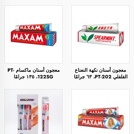
معجون أسنان نكهة النعناع
معجون أسنان ماكسام PT-
الفلفلي PT-202، ٦٣ جرامًا
122SG، ١٣٥ جرامًا