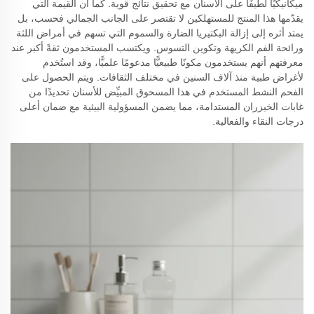
ميكانيكيًّا لطيفًا على الأسنان مع تحقيق نتائج قوية. كما أن القيمة التي
يقدّمها هذا المنتج للمستهلكين لا تقتصر على الجانب الجمالي فحسب، بل
يمتد أثره إلى إزالة البكتيريا الضارة والسموم التي تسهم في أمراض اللثة
ورائحة الفم الكريهة وتكوين التسوس. ويكتسب المستخدمون ثقةً أكبر عند
معرفتهم أنهم يستخدمون مكونًا طبيعيًّا مدعومًا علميًّا، وقد استُخدم
لأغراض طبية منذ آلاف السنين في مختلف الثقافات. ويتم الحصول على
الفحم النشط المستخدم في هذا المسحوق المبيِّض للأسنان تحديدًا من
غابات الخيزران المستدامة، مما يضمن المسؤولية البيئية مع ضمان أعلى
درجات النقاء والفعالية.