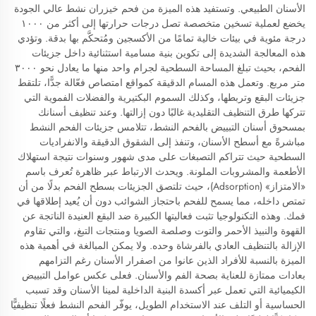
الأسنان الطبيعي. وتستفيد هذه الميزة من فحم خيزران نشط عالي الجودة
يخضع لعملية تسخين متخصصة تصل درجات حرارتها إلى أكثر من ١٠٠٠
درجة مئوية في بيئات خالية تمامًا من الأكسجين ومُتحكَّم بها بدقة. وتؤدي
هذه المعالجة الشديدة إلى تكوين بنية مسامية استثنائية داخل جزيئات
الفحم، بحيث تبلغ المساحة السطحية لجرام واحد منها ما يعادل نحو ٣٠٠٠
متر مربع. وتعمل هذه المسام الدقيقة كمواقع امتصاص فعّالة جدًّا، تلتقط
جزيئات البقع وتربطها، وكذلك السموم البكتيرية والفضلات الفموية التي
تتركها طرق التنظيف التقليدية غالبًا دون إزالتها. وعند تنظيف أسنانك
بمسحوق أسنان التبييض بالفحم النشط، تتلامس جزيئات الفحم النشط
مباشرةً مع أسطح الأسنان، وتنفذ إلى الشقوق الدقيقة والانفراديات
السطحية حيث تتراكم التصبغات على مدى شهور وسنوات نتيجة استهلاك
الأطعمة والمشروبات الملونة. ويحدث الارتباط عبر ظاهرة تُعرف باسم
«الامتزاز» (Adsorption)، حيث تلتصق الجزيئات بسطح الفحم بدلًا من أن
تمتص داخله، مما يسمح للفحم باحتجاز الشوائب دون أن يُعيد إطلاقها في
فمك. وهذه التكنولوجيا تثبت فعاليتها الكبيرة ضد البقع العنيدة الناتجة عن
القهوة والنبيذ الأحمر والتوت وصلصة الصويا ومنتجات التبغ، والتي تقاوم
الإزالة بالتنظيف العادي بالفرشاة وحده. ولا يمكن المبالغة في أهمية هذه
الميزة بالنسبة للأفراد الذين عانوا من اصفرار الأسنان رغم التزامهم
بعادات ممتازة للعناية بصحة الفم والأسنان. فعلى عكس عوامل التبييض
الكيميائية التي تعمل عبر أكسدة البنية الداخلية لمينا الأسنان وقد تسبب
الحساسية أو التلف عند الاستخدام الطويل، يوفّر الفحم النشط فعلًا تنظيفيًّا