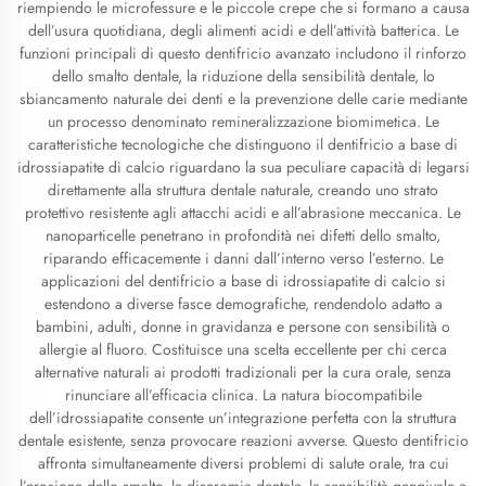
riempiendo le microfessure e le piccole crepe che si formano a causa
dell’usura quotidiana, degli alimenti acidi e dell’attività batterica. Le
funzioni principali di questo dentifricio avanzato includono il rinforzo
dello smalto dentale, la riduzione della sensibilità dentale, lo
sbiancamento naturale dei denti e la prevenzione delle carie mediante
un processo denominato remineralizzazione biomimetica. Le
caratteristiche tecnologiche che distinguono il dentifricio a base di
idrossiapatite di calcio riguardano la sua peculiare capacità di legarsi
direttamente alla struttura dentale naturale, creando uno strato
protettivo resistente agli attacchi acidi e all’abrasione meccanica. Le
nanoparticelle penetrano in profondità nei difetti dello smalto,
riparando efficacemente i danni dall’interno verso l’esterno. Le
applicazioni del dentifricio a base di idrossiapatite di calcio si
estendono a diverse fasce demografiche, rendendolo adatto a
bambini, adulti, donne in gravidanza e persone con sensibilità o
allergie al fluoro. Costituisce una scelta eccellente per chi cerca
alternative naturali ai prodotti tradizionali per la cura orale, senza
rinunciare all’efficacia clinica. La natura biocompatibile
dell’idrossiapatite consente un’integrazione perfetta con la struttura
dentale esistente, senza provocare reazioni avverse. Questo dentifricio
affronta simultaneamente diversi problemi di salute orale, tra cui