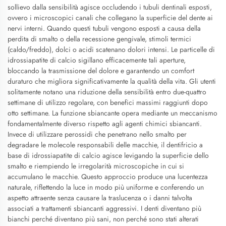
sollievo dalla sensibilità agisce occludendo i tubuli dentinali esposti,
ovvero i microscopici canali che collegano la superficie del dente ai
nervi interni. Quando questi tubuli vengono esposti a causa della
perdita di smalto o della recessione gengivale, stimoli termici
(caldo/freddo), dolci o acidi scatenano dolori intensi. Le particelle di
idrossiapatite di calcio sigillano efficacemente tali aperture,
bloccando la trasmissione del dolore e garantendo un comfort
duraturo che migliora significativamente la qualità della vita. Gli utenti
solitamente notano una riduzione della sensibilità entro due-quattro
settimane di utilizzo regolare, con benefici massimi raggiunti dopo
otto settimane. La funzione sbiancante opera mediante un meccanismo
fondamentalmente diverso rispetto agli agenti chimici sbiancanti.
Invece di utilizzare perossidi che penetrano nello smalto per
degradare le molecole responsabili delle macchie, il dentifricio a
base di idrossiapatite di calcio agisce levigando la superficie dello
smalto e riempiendo le irregolarità microscopiche in cui si
accumulano le macchie. Questo approccio produce una lucentezza
naturale, riflettendo la luce in modo più uniforme e conferendo un
aspetto attraente senza causare la traslucenza o i danni talvolta
associati a trattamenti sbiancanti aggressivi. I denti diventano più
bianchi perché diventano più sani, non perché sono stati alterati