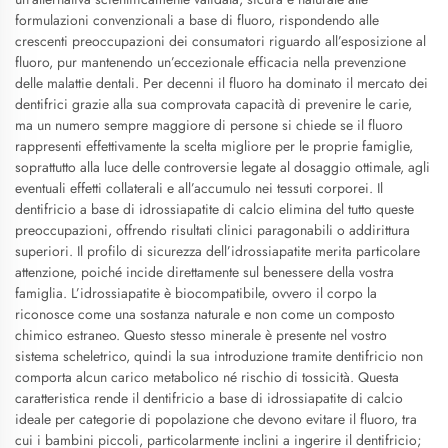
formulazioni convenzionali a base di fluoro, rispondendo alle
crescenti preoccupazioni dei consumatori riguardo all’esposizione al
fluoro, pur mantenendo un’eccezionale efficacia nella prevenzione
delle malattie dentali. Per decenni il fluoro ha dominato il mercato dei
dentifrici grazie alla sua comprovata capacità di prevenire le carie,
ma un numero sempre maggiore di persone si chiede se il fluoro
rappresenti effettivamente la scelta migliore per le proprie famiglie,
soprattutto alla luce delle controversie legate al dosaggio ottimale, agli
eventuali effetti collaterali e all’accumulo nei tessuti corporei. Il
dentifricio a base di idrossiapatite di calcio elimina del tutto queste
preoccupazioni, offrendo risultati clinici paragonabili o addirittura
superiori. Il profilo di sicurezza dell’idrossiapatite merita particolare
attenzione, poiché incide direttamente sul benessere della vostra
famiglia. L’idrossiapatite è biocompatibile, ovvero il corpo la
riconosce come una sostanza naturale e non come un composto
chimico estraneo. Questo stesso minerale è presente nel vostro
sistema scheletrico, quindi la sua introduzione tramite dentifricio non
comporta alcun carico metabolico né rischio di tossicità. Questa
caratteristica rende il dentifricio a base di idrossiapatite di calcio
ideale per categorie di popolazione che devono evitare il fluoro, tra
cui i bambini piccoli, particolarmente inclini a ingerire il dentifricio;