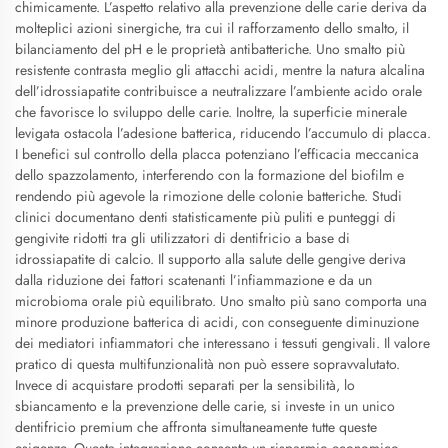
chimicamente. L’aspetto relativo alla prevenzione delle carie deriva da
molteplici azioni sinergiche, tra cui il rafforzamento dello smalto, il
bilanciamento del pH e le proprietà antibatteriche. Uno smalto più
resistente contrasta meglio gli attacchi acidi, mentre la natura alcalina
dell’idrossiapatite contribuisce a neutralizzare l’ambiente acido orale
che favorisce lo sviluppo delle carie. Inoltre, la superficie minerale
levigata ostacola l’adesione batterica, riducendo l’accumulo di placca.
I benefici sul controllo della placca potenziano l’efficacia meccanica
dello spazzolamento, interferendo con la formazione del biofilm e
rendendo più agevole la rimozione delle colonie batteriche. Studi
clinici documentano denti statisticamente più puliti e punteggi di
gengivite ridotti tra gli utilizzatori di dentifricio a base di
idrossiapatite di calcio. Il supporto alla salute delle gengive deriva
dalla riduzione dei fattori scatenanti l’infiammazione e da un
microbioma orale più equilibrato. Uno smalto più sano comporta una
minore produzione batterica di acidi, con conseguente diminuzione
dei mediatori infiammatori che interessano i tessuti gengivali. Il valore
pratico di questa multifunzionalità non può essere sopravvalutato.
Invece di acquistare prodotti separati per la sensibilità, lo
sbiancamento e la prevenzione delle carie, si investe in un unico
dentifricio premium che affronta simultaneamente tutte queste