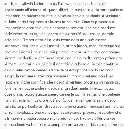
acidi, dall’attività batterica e dall’usura meccanica. Una volta
posizionate all’interno di questi difetti, le particelle di idrossiapatite si
integrano chimicamente con la struttura dentale esistente, diventando
di fatto parte integrante dello smalto naturale. Questo processo di
integrazione consente una riparazione perfetta, che ne riproduce
fedelmente durezza, traslucenza e funzionalità del tessuto dentale
originale. L’importanza di questa tecnologia non può essere
sopravvalutata per diversi motivi. In primo luogo, essa interviene sui
problemi dentali nelle fasi più precoci, ancor prima che compaiano
sintomi evidenti. La demineralizzazione inizia molto tempo prima che
si formi una carie visibile, e il dentifricio a base di idrossiapatite di
calcio interrompe immediatamente questo processo. In secondo
luogo, la remineralizzazione avviene in modo continuo con l’uso
regolare, il che significa che i denti diventano progressivamente più
forti nel tempo, anziché indebolirsi gradualmente. In terzo luogo,
questo approccio agisce sinergicamente con la saliva, che contiene
naturalmente ioni calcio e fosfato, fondamentali per la salute dello
smalto. Le particelle di idrossiapatite potenziano i meccanismi naturali
di remineralizzazione del corpo, accelerando processi riparativi che
altrimenti richiederebbero molto più tempo. Il valore offerto a voi
come clienti va ben oltre la semplice prevenzione delle carie. Investite