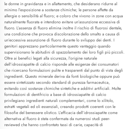
le donne in gravidanza e in allattamento, che desiderano ridurre al
minimo l’esposizione a sostanze chimiche; le persone affette da
allergie o sensibilità al fluoro; e coloro che vivono in zone con acqua
naturalmente fluorata e intendono evitare un’assunzione eccessiva di
fluoro. L’assenza di fluoro elimina inoltre il rischio di fluorosi dentale,
una condizione che provoca discolorazione dello smalto a causa di
un’eccessiva assunzione di fluoro durante lo sviluppo dei denti. I
genitori apprezzano particolarmente questo vantaggio quando
supervisionano le abitudini di spazzolamento dei loro figli più piccoli.
Oltre ai benefici legati alla sicurezza, l’origine naturale
dell’idrossiapatite di calcio risponde alle esigenze dei consumatori
che ricercano formulazioni pulite e trasparenti dal punto di vista degli
ingredienti. Questo minerale deriva da fonti biologiche oppure può
essere sintetizzato secondo standard di purezza farmaceutica,
evitando così sostanze chimiche sintetiche e additivi artificiali. Molte
formulazioni di dentifricio a base di idrossiapatite di calcio
privilegiano ingredienti naturali complementari, come lo xilitolo,
estratti vegetali ed oli essenziali, creando prodotti coerenti con le
filosofie del benessere olistico. L’efficacia dell’idrossiapatite come
alternativa al fluoro è stata confermata da numerosi studi peer-
reviewed che hanno confrontato tassi di carie, capacità di