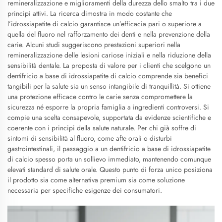
remineralizzazione e miglioramenti della durezza dello smalto tra i due
principi attivi. La ricerca dimostra in modo costante che
l’idrossiapatite di calcio garantisce un’efficacia pari o superiore a
quella del fluoro nel rafforzamento dei denti e nella prevenzione della
carie. Alcuni studi suggeriscono prestazioni superiori nella
remineralizzazione delle lesioni cariose iniziali e nella riduzione della
sensibilità dentale. La proposta di valore per i clienti che scelgono un
dentifricio a base di idrossiapatite di calcio comprende sia benefici
tangibili per la salute sia un senso intangibile di tranquillità. Si ottiene
una protezione efficace contro le carie senza compromettere la
sicurezza né esporre la propria famiglia a ingredienti controversi. Si
compie una scelta consapevole, supportata da evidenze scientifiche e
coerente con i principi della salute naturale. Per chi già soffre di
sintomi di sensibilità al fluoro, come afte orali o disturbi
gastrointestinali, il passaggio a un dentifricio a base di idrossiapatite
di calcio spesso porta un sollievo immediato, mantenendo comunque
elevati standard di salute orale. Questo punto di forza unico posiziona
il prodotto sia come alternativa premium sia come soluzione
necessaria per specifiche esigenze dei consumatori.