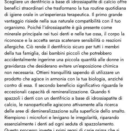
Scegliere un dentifricio a base di idrossiapatite di calcio offre
benefici straordinari che trasformano la tua routine quotidiana
di igiene orale in un’esperienza terapeutica. Il primo grande
vantaggio risiede nella sua naturale compatibilità con il tuo
organismo. Poiché l’idrossiapatite è già presente come
minerale principale nei tuoi denti e nelle tue ossa, il corpo la
riconosce e la accetta senza scatenare sensibilità o reazioni
allergiche. Ciò rende il dentifricio sicuro per tutti i membri
della tua famiglia, dai bambini piccoli che potrebbero
accidentalmente ingerirne una piccola quantità alle donne in
gravidanza che desiderano evitare un’esposizione chimica
non necessaria. Ottieni tranquillità sapendo di utilizzare un
prodotto che agisce in armonia con la tua biologia, anziché
contro di essa. Il secondo beneficio significativo riguarda le
eccezionali capacità di remineralizzazione. Quando ti
spazzoli i denti con un dentifricio a base di idrossiapatite di
calcio, le nanoparticelle agiscono attivamente alla ricerca
delle aree di demineralizzazione sulla superficie dello smalto.
Riempiono i microfori e levigano le irregolarità, riparando
essenzialmente i denti ad ogni seduta di spazzolamento.
Questo processo inverte i primi segni di carie prima che si