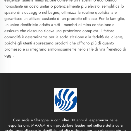
esigenze. Questa integrazione consente un risparmio economico,
nonostante un costo unitario potenzialmente più elevato, semplifica lo
spazio di stoccaggio nel bagno, ottimizza la routine quotidiana e
garantisce un utilizzo costante di un prodotto efficace. Per le famiglie,
un unico dentifricio adatto a tutti i membri elimina confusione e
assicura che ciascuno riceva una protezione completa. Il fattore
comodità è determinante per la soddisfazione e la fedeltà del cliente,
poiché gli utenti apprezzano prodotti che offrono più di quanto
promesso e si integrano armoniosamente nello stile di vita frenetico di
oggi.
Con sede a Shanghai e con oltre 30 anni di esperienza nelle
esportazioni, MAXAM è un produttore leader nel settore della cura
orale, specializzato in dentifrici ad alta efficacia per lo sbiancamento, la