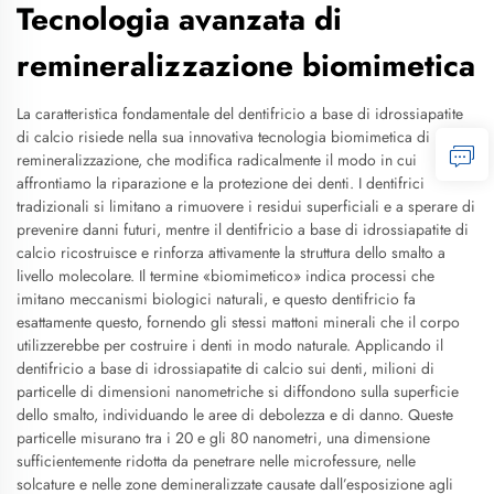
Tecnologia avanzata di
remineralizzazione biomimetica
La caratteristica fondamentale del dentifricio a base di idrossiapatite
di calcio risiede nella sua innovativa tecnologia biomimetica di
remineralizzazione, che modifica radicalmente il modo in cui
affrontiamo la riparazione e la protezione dei denti. I dentifrici
tradizionali si limitano a rimuovere i residui superficiali e a sperare di
prevenire danni futuri, mentre il dentifricio a base di idrossiapatite di
calcio ricostruisce e rinforza attivamente la struttura dello smalto a
livello molecolare. Il termine «biomimetico» indica processi che
imitano meccanismi biologici naturali, e questo dentifricio fa
esattamente questo, fornendo gli stessi mattoni minerali che il corpo
utilizzerebbe per costruire i denti in modo naturale. Applicando il
dentifricio a base di idrossiapatite di calcio sui denti, milioni di
particelle di dimensioni nanometriche si diffondono sulla superficie
dello smalto, individuando le aree di debolezza e di danno. Queste
particelle misurano tra i 20 e gli 80 nanometri, una dimensione
sufficientemente ridotta da penetrare nelle microfessure, nelle
solcature e nelle zone demineralizzate causate dall’esposizione agli