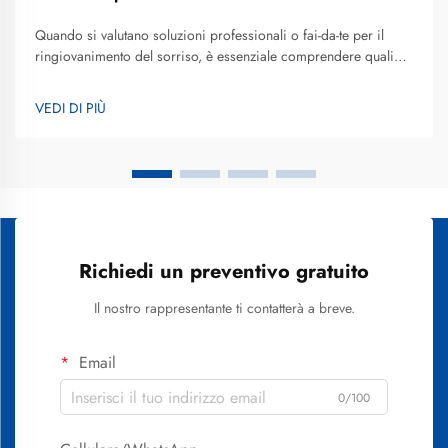
Quando si valutano soluzioni professionali o fai-da-te per il
ringiovanimento del sorriso, è essenziale comprendere quali
caratteristiche definiscono un’alta qualità e risultati realistici, al
fine di prendere decisioni consapevoli. I migliori trattamenti
VEDI DI PIÙ
sbiancanti per i denti combinano formulazioni
scientificamente...
Richiedi un preventivo gratuito
Il nostro rappresentante ti contatterà a breve.
Email
0/100