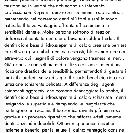
trasformino in lesioni che richiedono un intervento
professionale. Risparmi denaro sui trattamenti odontoiatrici,
mantenendo nel contempo denti più forti e sani in modo
naturale. Il terzo vantaggio affronta efficacemente la
sensibilità dentale. Molte persone soffrono di reazioni
dolorose al contatto con cibi o bevande caldi o freddi. Il
dentifricio a base di idrossiapatite di calcio crea una barriera
protettiva sopra i tubuli dentinali esposti, bloccando i percorsi
attraverso cui i segnali di dolore vengono trasmessi ai nervi.
Già dopo alcune settimane di utilizzo costante, noterai una
riduzione drastica della sensibilità, permettendoti di gustare i
tuoi cibi preferiti senza disagio. Il quarto beneficio riguarda
un’azione schiarente delicata. A differenza degli agenti
sbiancanti aggressivi che possono danneggiare lo smalto, il
dentifricio a base di idrossiapatite di calcio schiarisce i denti
levigando la superficie e riempiendo le irregolarità che
trattengono le macchie. Il tuo sorriso diventa più luminoso
grazie a un processo riparativo che rafforza effettivamente i
denti, anziché indebolirli. Ottieni miglioramenti estetici
insieme a benefici per la salute. Il quinto vantaggio consiste