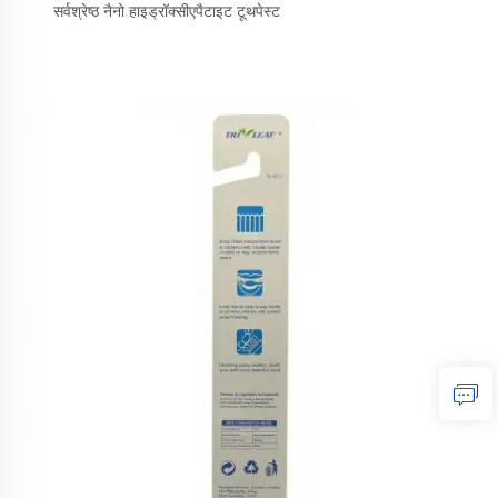
सर्वश्रेष्ठ नैनो हाइड्रॉक्सीएपैटाइट टूथपेस्ट