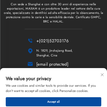
Con sede a Shanghai e con oltre 30 anni di esperienza nelle
esportazioni, MAXAM è un produttore leader nel settore della cura
orale, specializzato in dentifrici ad alta efficacia per lo sbiancamento, la
protezione contro le carie e la sensibilità dentale. Certificato GMPC,
BRC e HALAL.

+(021)52703176

N. 1829, Jinshajiang Road,
Shanghai, Cina

[email protected]
Newsletter
We value your privacy
We use cookies and similar tools to provide our services. If you
don't want to accept all cookies, click Personalize cookies.
Copyright © 2026 Shanghai Maxam Company Limited. Tutti i diritti
Accept all
riservati.