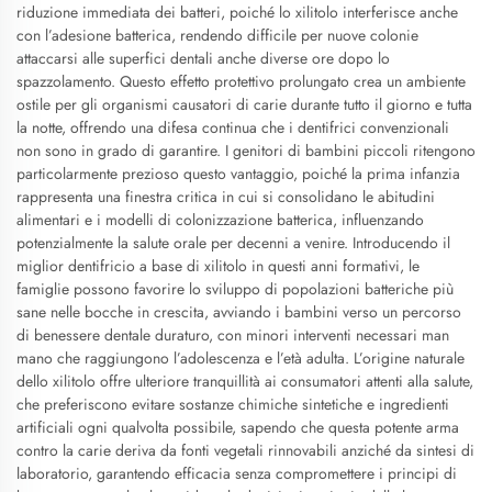
riduzione immediata dei batteri, poiché lo xilitolo interferisce anche
con l’adesione batterica, rendendo difficile per nuove colonie
attaccarsi alle superfici dentali anche diverse ore dopo lo
spazzolamento. Questo effetto protettivo prolungato crea un ambiente
ostile per gli organismi causatori di carie durante tutto il giorno e tutta
la notte, offrendo una difesa continua che i dentifrici convenzionali
non sono in grado di garantire. I genitori di bambini piccoli ritengono
particolarmente prezioso questo vantaggio, poiché la prima infanzia
rappresenta una finestra critica in cui si consolidano le abitudini
alimentari e i modelli di colonizzazione batterica, influenzando
potenzialmente la salute orale per decenni a venire. Introducendo il
miglior dentifricio a base di xilitolo in questi anni formativi, le
famiglie possono favorire lo sviluppo di popolazioni batteriche più
sane nelle bocche in crescita, avviando i bambini verso un percorso
di benessere dentale duraturo, con minori interventi necessari man
mano che raggiungono l’adolescenza e l’età adulta. L’origine naturale
dello xilitolo offre ulteriore tranquillità ai consumatori attenti alla salute,
che preferiscono evitare sostanze chimiche sintetiche e ingredienti
artificiali ogni qualvolta possibile, sapendo che questa potente arma
contro la carie deriva da fonti vegetali rinnovabili anziché da sintesi di
laboratorio, garantendo efficacia senza compromettere i principi di