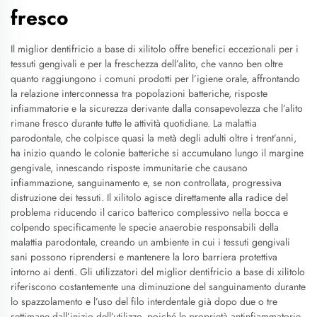
fresco
Il miglior dentifricio a base di xilitolo offre benefici eccezionali per i
tessuti gengivali e per la freschezza dell’alito, che vanno ben oltre
quanto raggiungono i comuni prodotti per l’igiene orale, affrontando
la relazione interconnessa tra popolazioni batteriche, risposte
infiammatorie e la sicurezza derivante dalla consapevolezza che l’alito
rimane fresco durante tutte le attività quotidiane. La malattia
parodontale, che colpisce quasi la metà degli adulti oltre i trent’anni,
ha inizio quando le colonie batteriche si accumulano lungo il margine
gengivale, innescando risposte immunitarie che causano
infiammazione, sanguinamento e, se non controllata, progressiva
distruzione dei tessuti. Il xilitolo agisce direttamente alla radice del
problema riducendo il carico batterico complessivo nella bocca e
colpendo specificamente le specie anaerobie responsabili della
malattia parodontale, creando un ambiente in cui i tessuti gengivali
sani possono riprendersi e mantenere la loro barriera protettiva
intorno ai denti. Gli utilizzatori del miglior dentifricio a base di xilitolo
riferiscono costantemente una diminuzione del sanguinamento durante
lo spazzolamento e l’uso del filo interdentale già dopo due o tre
settimane dall’inizio dell’utilizzo, poiché le proprietà antinfiammatorie