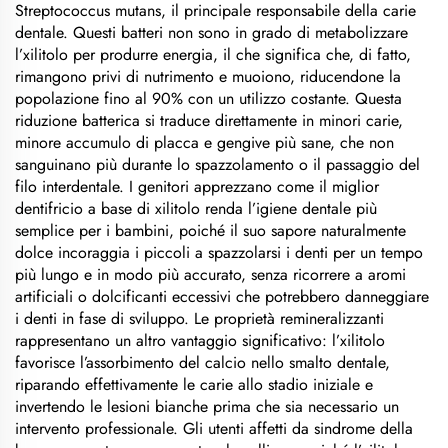
Streptococcus mutans, il principale responsabile della carie
dentale. Questi batteri non sono in grado di metabolizzare
l’xilitolo per produrre energia, il che significa che, di fatto,
rimangono privi di nutrimento e muoiono, riducendone la
popolazione fino al 90% con un utilizzo costante. Questa
riduzione batterica si traduce direttamente in minori carie,
minore accumulo di placca e gengive più sane, che non
sanguinano più durante lo spazzolamento o il passaggio del
filo interdentale. I genitori apprezzano come il miglior
dentifricio a base di xilitolo renda l’igiene dentale più
semplice per i bambini, poiché il suo sapore naturalmente
dolce incoraggia i piccoli a spazzolarsi i denti per un tempo
più lungo e in modo più accurato, senza ricorrere a aromi
artificiali o dolcificanti eccessivi che potrebbero danneggiare
i denti in fase di sviluppo. Le proprietà remineralizzanti
rappresentano un altro vantaggio significativo: l’xilitolo
favorisce l’assorbimento del calcio nello smalto dentale,
riparando effettivamente le carie allo stadio iniziale e
invertendo le lesioni bianche prima che sia necessario un
intervento professionale. Gli utenti affetti da sindrome della