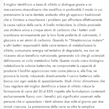
Il miglior dentifricio a base di xilitolo si distingue grazie a un
meccanismo straordinario che modifica in profondità il modo in cui
preveniamo la carie dentale, andando oltre gli approcci tradizionali
che si limitano a mascherare i problemi per affrontare effettivamente
la causa radice della carie. A livello molecolare, lo xilitolo possiede
una struttura unica a cinque atomi di carbonio che i batteri orali
scambiano erroneamente per la loro fonte preferita di nutrimento, il
glucosio a sei atomi di carbonio. Quando lo *Streptococcus mutans*
e altri batteri responsabili della carie tentano di metabolizzare lo
xilitolo, consumano energia nel tentativo di degradarlo, ma non ne
ricavano alcun beneficio nutrizionale, generando ciò che gli scienziati
definiscono un ciclo metabolico futile. Questo vicolo cieco biologico
indebolisce le colonie batteriche, ne compromette la capacità di
produrre il biofilm appiccicoso noto come placca e, alla fine, ne
provoca la morte, riducendo drasticamente il carico batterico nella
bocca con ogni seduta di spazzolamento. Studi clinici dimostrano che
l’uso regolare del miglior dentifricio a base di xilitolo riduce la
formazione di carie dal 30 al 85% rispetto alle formulazioni contenenti
esclusivamente fluoro, con i benefici più significativi osservati nelle
persone che si spazzolano i denti almeno due volte al giorno per due
minuti ciascuna. La prevenzione della carie va oltre la semplice