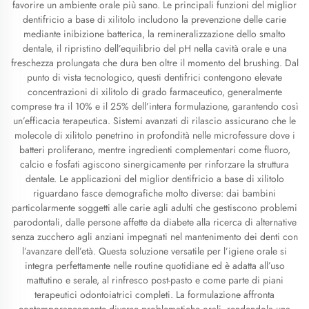
favorire un ambiente orale più sano. Le principali funzioni del miglior
dentifricio a base di xilitolo includono la prevenzione delle carie
mediante inibizione batterica, la remineralizzazione dello smalto
dentale, il ripristino dell’equilibrio del pH nella cavità orale e una
freschezza prolungata che dura ben oltre il momento del brushing. Dal
punto di vista tecnologico, questi dentifrici contengono elevate
concentrazioni di xilitolo di grado farmaceutico, generalmente
comprese tra il 10% e il 25% dell’intera formulazione, garantendo così
un’efficacia terapeutica. Sistemi avanzati di rilascio assicurano che le
molecole di xilitolo penetrino in profondità nelle microfessure dove i
batteri proliferano, mentre ingredienti complementari come fluoro,
calcio e fosfati agiscono sinergicamente per rinforzare la struttura
dentale. Le applicazioni del miglior dentifricio a base di xilitolo
riguardano fasce demografiche molto diverse: dai bambini
particolarmente soggetti alle carie agli adulti che gestiscono problemi
parodontali, dalle persone affette da diabete alla ricerca di alternative
senza zucchero agli anziani impegnati nel mantenimento dei denti con
l’avanzare dell’età. Questa soluzione versatile per l’igiene orale si
integra perfettamente nelle routine quotidiane ed è adatta all’uso
mattutino e serale, al rinfresco post-pasto e come parte di piani
terapeutici odontoiatrici completi. La formulazione affronta