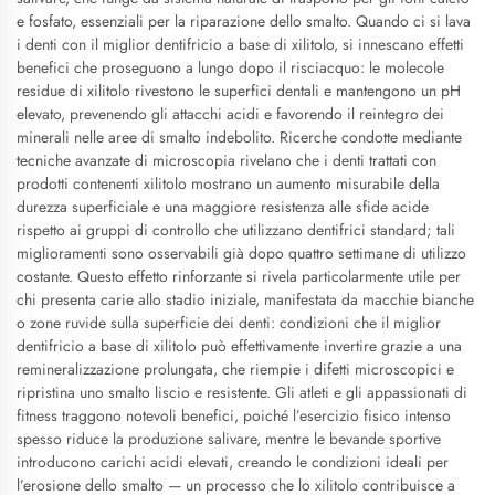
e fosfato, essenziali per la riparazione dello smalto. Quando ci si lava
i denti con il miglior dentifricio a base di xilitolo, si innescano effetti
benefici che proseguono a lungo dopo il risciacquo: le molecole
residue di xilitolo rivestono le superfici dentali e mantengono un pH
elevato, prevenendo gli attacchi acidi e favorendo il reintegro dei
minerali nelle aree di smalto indebolito. Ricerche condotte mediante
tecniche avanzate di microscopia rivelano che i denti trattati con
prodotti contenenti xilitolo mostrano un aumento misurabile della
durezza superficiale e una maggiore resistenza alle sfide acide
rispetto ai gruppi di controllo che utilizzano dentifrici standard; tali
miglioramenti sono osservabili già dopo quattro settimane di utilizzo
costante. Questo effetto rinforzante si rivela particolarmente utile per
chi presenta carie allo stadio iniziale, manifestata da macchie bianche
o zone ruvide sulla superficie dei denti: condizioni che il miglior
dentifricio a base di xilitolo può effettivamente invertire grazie a una
remineralizzazione prolungata, che riempie i difetti microscopici e
ripristina uno smalto liscio e resistente. Gli atleti e gli appassionati di
fitness traggono notevoli benefici, poiché l’esercizio fisico intenso
spesso riduce la produzione salivare, mentre le bevande sportive
introducono carichi acidi elevati, creando le condizioni ideali per
l’erosione dello smalto — un processo che lo xilitolo contribuisce a