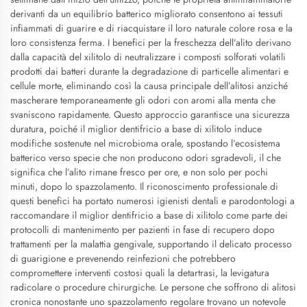
derivanti da un equilibrio batterico migliorato consentono ai tessuti
infiammati di guarire e di riacquistare il loro naturale colore rosa e la
loro consistenza ferma. I benefici per la freschezza dell’alito derivano
dalla capacità del xilitolo di neutralizzare i composti solforati volatili
prodotti dai batteri durante la degradazione di particelle alimentari e
cellule morte, eliminando così la causa principale dell’alitosi anziché
mascherare temporaneamente gli odori con aromi alla menta che
svaniscono rapidamente. Questo approccio garantisce una sicurezza
duratura, poiché il miglior dentifricio a base di xilitolo induce
modifiche sostenute nel microbioma orale, spostando l’ecosistema
batterico verso specie che non producono odori sgradevoli, il che
significa che l’alito rimane fresco per ore, e non solo per pochi
minuti, dopo lo spazzolamento. Il riconoscimento professionale di
questi benefici ha portato numerosi igienisti dentali e parodontologi a
raccomandare il miglior dentifricio a base di xilitolo come parte dei
protocolli di mantenimento per pazienti in fase di recupero dopo
trattamenti per la malattia gengivale, supportando il delicato processo
di guarigione e prevenendo reinfezioni che potrebbero
compromettere interventi costosi quali la detartrasi, la levigatura
radicolare o procedure chirurgiche. Le persone che soffrono di alitosi
cronica nonostante uno spazzolamento regolare trovano un notevole