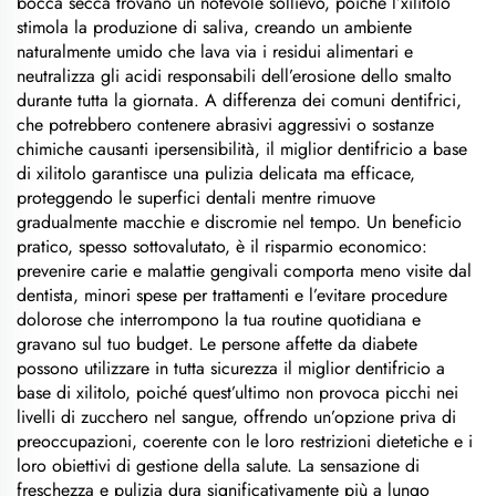
bocca secca trovano un notevole sollievo, poiché l’xilitolo
stimola la produzione di saliva, creando un ambiente
naturalmente umido che lava via i residui alimentari e
neutralizza gli acidi responsabili dell’erosione dello smalto
durante tutta la giornata. A differenza dei comuni dentifrici,
che potrebbero contenere abrasivi aggressivi o sostanze
chimiche causanti ipersensibilità, il miglior dentifricio a base
di xilitolo garantisce una pulizia delicata ma efficace,
proteggendo le superfici dentali mentre rimuove
gradualmente macchie e discromie nel tempo. Un beneficio
pratico, spesso sottovalutato, è il risparmio economico:
prevenire carie e malattie gengivali comporta meno visite dal
dentista, minori spese per trattamenti e l’evitare procedure
dolorose che interrompono la tua routine quotidiana e
gravano sul tuo budget. Le persone affette da diabete
possono utilizzare in tutta sicurezza il miglior dentifricio a
base di xilitolo, poiché quest’ultimo non provoca picchi nei
livelli di zucchero nel sangue, offrendo un’opzione priva di
preoccupazioni, coerente con le loro restrizioni dietetiche e i
loro obiettivi di gestione della salute. La sensazione di
freschezza e pulizia dura significativamente più a lungo