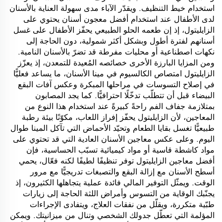
استخدام خيط التنظيف. ويقدّر الآباء مدى سهولة العناية بالأسنان
لدى الأطفال عند استخدام أفضل معجون أسنان يحتوي على
الزايليتول، إذ إن طعمه الحلو الطبيعي يحفّز الأطفال على غسل
أسنانهم لفترة أطول وبشكل أكثر شمولية، دون الحاجة إلى
نكهات اصطناعية أو محليات مفرطة قد تضرّ بالأسنان النامية.
ومن المزايا البارزة الأخرى خصائصه المُعيدة للتمعدن، إذ يعزّز
الزايليتول امتصاص الكالسيوم في مينا الأسنان، ما يساعد فعليًّا
في إصلاح التسوسات في مراحلها المبكرة وعكس آفات البقع
البيضاء قبل أن تتطلّب تدخّلًا احترافيًّا. كما يجد المصابون
بمتلازمة جفاف الفم راحةً كبيرةً عند استخدام هذا النوع من
المعاجين، لأن الزايليتول يحفّز إفراز اللعاب، مكوّنًا بيئة رطبة
طبيعيًّا تغسل بقايا الطعام وتحيّد الأحماض التي تآكل المينا طوال
اليوم. وعلى عكس معاجين الأسنان العادية التي قد تحتوي على
مواد كاشطة قاسية أو مواد كيميائية تسبّب الحساسية، فإن
أفضل معاجين الزايليتول توفر تنظيفًا لطيفًا لكنه فعّال، يحمي
أسطح الأسنان مع إزالة البقع والتصبغات تدريجيًّا مع مرور
الوقت. ويمثّل التوفير المالي فائدة عملية يتجاهلها الكثيرون، إذ
يجنّبك الوقاية من التسوس وأمراض اللثة الحاجة إلى زيارات
طبّية متكررة، ويقلّل من نفقات العلاج، ويتفادى الإجراءات
المؤلمة التي تعطّل جدولك الشخصي وتنال من ميزانيتك. ويمكن