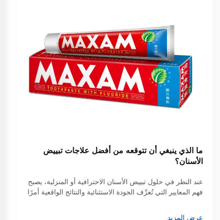
ما الذي ينبغي أن تتوقعه من أفضل علاجات تبييض
الأسنان؟
عند النظر في حلول تبييض الأسنان الاحترافية أو المنزلية، يصبح
فهم المعايير التي تُعرِّف الجودة الاستثنائية والنتائج الواقعية أمرًا
جوهريًّا لاتخاذ قراراتٍ مستنيرة. وتجمع أفضل علاجات تبييض
الأسنان بين الفعالية العلمية المدعومة بأبحاثٍ موثوقة...
عرض المزيد