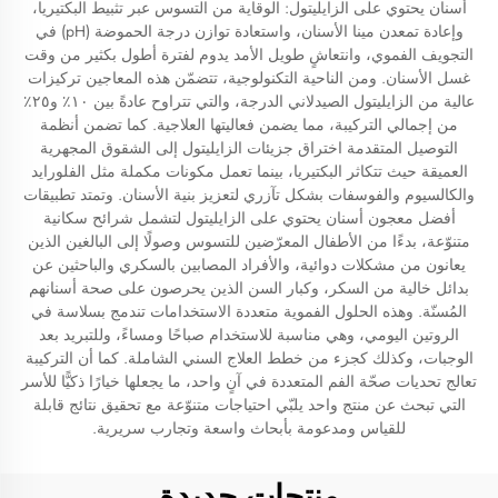
أسنان يحتوي على الزايليتول: الوقاية من التسوس عبر تثبيط البكتيريا،
وإعادة تمعدن مينا الأسنان، واستعادة توازن درجة الحموضة (pH) في
التجويف الفموي، وانتعاشٍ طويل الأمد يدوم لفترة أطول بكثير من وقت
غسل الأسنان. ومن الناحية التكنولوجية، تتضمّن هذه المعاجين تركيزات
عالية من الزايليتول الصيدلاني الدرجة، والتي تتراوح عادةً بين ١٠٪ و٢٥٪
من إجمالي التركيبة، مما يضمن فعاليتها العلاجية. كما تضمن أنظمة
التوصيل المتقدمة اختراق جزيئات الزايليتول إلى الشقوق المجهرية
العميقة حيث تتكاثر البكتيريا، بينما تعمل مكونات مكملة مثل الفلورايد
والكالسيوم والفوسفات بشكل تآزري لتعزيز بنية الأسنان. وتمتد تطبيقات
أفضل معجون أسنان يحتوي على الزايليتول لتشمل شرائح سكانية
متنوّعة، بدءًا من الأطفال المعرّضين للتسوس وصولًا إلى البالغين الذين
يعانون من مشكلات دوائية، والأفراد المصابين بالسكري والباحثين عن
بدائل خالية من السكر، وكبار السن الذين يحرصون على صحة أسنانهم
المُسنّة. وهذه الحلول الفموية متعددة الاستخدامات تندمج بسلاسة في
الروتين اليومي، وهي مناسبة للاستخدام صباحًا ومساءً، وللتبريد بعد
الوجبات، وكذلك كجزء من خطط العلاج السني الشاملة. كما أن التركيبة
تعالج تحديات صحّة الفم المتعددة في آنٍ واحد، ما يجعلها خيارًا ذكيًّا للأسر
التي تبحث عن منتج واحد يلبّي احتياجات متنوّعة مع تحقيق نتائج قابلة
للقياس ومدعومة بأبحاث واسعة وتجارب سريرية.
منتجات جديدة