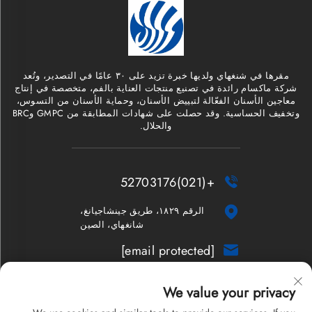
مقرها في شنغهاي ولديها خبرة تزيد على ٣٠ عامًا في التصدير، وتُعد
شركة ماكسام رائدة في تصنيع منتجات العناية بالفم، متخصصة في إنتاج
معاجين الأسنان الفعّالة لتبييض الأسنان، وحماية الأسنان من التسوس،
وتخفيف الحساسية. وقد حصلت على شهادات المطابقة من GMPC وBRC
والحلال.
+(021)52703176


الرقم ١٨٢٩، طريق جينشاجيانغ،
شانغهاي، الصين
[email protected]

النشرة الإخبارية
We value your privacy