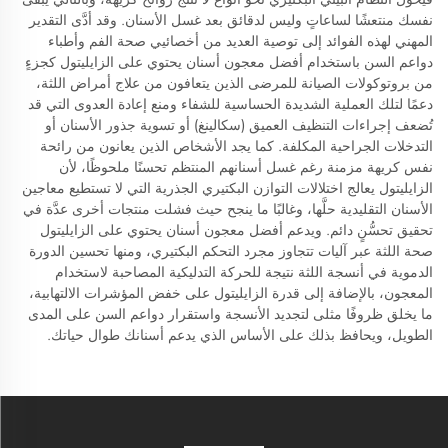
نفسك منتعشًا لساعاتٍ وليس لدقائق بعد غسل الأسنان. وقد أدَّى التقدير
المهني لهذه الفوائد إلى توصية العديد من أخصائيي صحة الفم وأطباء
دواعم السن باستخدام أفضل معجون أسنان يحتوي على الزايليتول كجزءٍ
من بروتوكولات الصيانة للمرضى الذين يتعافون من علاج أمراض اللثة،
دعمًا لتلك العملية الشديدة الحساسية للشفاء ومنع إعادة العدوى التي قد
تُضعف إجراءات التنظيف العميق (سكالينغ) أو تسوية جذور الأسنان أو
التدخلات الجراحية المكلفة. كما يجد الأشخاص الذين يعانون من رائحة
نفس كريهة مزمنة رغم غسل أسنانهم المنتظم تحسنًا ملحوظًا، لأن
الزايليتول يعالج اختلالات التوازن البكتيري الجذرية التي لا تستطيع معاجين
الأسنان التقليدية حلَّها، وغالبًا ما ينجح حيث فشلت منتجات أخرى عدَّة في
تحقيق تحسُّنٍ دائم. ويدعم أفضل معجون أسنان يحتوي على الزايليتول
صحة اللثة عبر آليات تتجاوز مجرد التحكم البكتيري، ومنها تحسين الدورة
الدموية في أنسجة اللثة نتيجة للحركة التدليكية المصاحبة لاستخدام
المعجون، بالإضافة إلى قدرة الزايليتول على خفض المؤشرات الالتهابية،
ما يخلق ظروفًا مثلى لتجديد الأنسجة واستقرار دواعم السن على المدى
الطويل، ويحافظ بذلك على الأساس الذي يدعم أسنانك طوال حياتك.