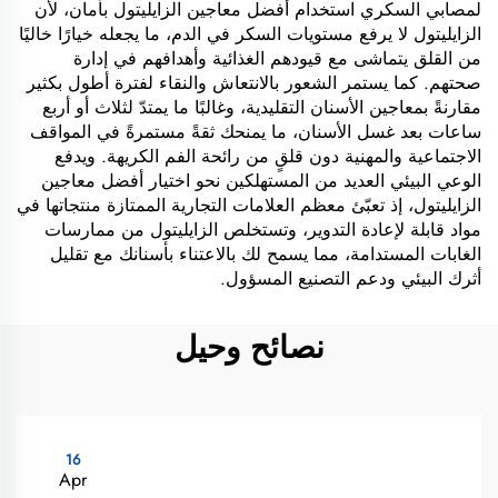
لمصابي السكري استخدام أفضل معاجين الزايليتول بأمان، لأن
الزايليتول لا يرفع مستويات السكر في الدم، ما يجعله خيارًا خاليًا
من القلق يتماشى مع قيودهم الغذائية وأهدافهم في إدارة
صحتهم. كما يستمر الشعور بالانتعاش والنقاء لفترة أطول بكثير
مقارنةً بمعاجين الأسنان التقليدية، وغالبًا ما يمتدّ لثلاث أو أربع
ساعات بعد غسل الأسنان، ما يمنحك ثقةً مستمرةً في المواقف
الاجتماعية والمهنية دون قلقٍ من رائحة الفم الكريهة. ويدفع
الوعي البيئي العديد من المستهلكين نحو اختيار أفضل معاجين
الزايليتول، إذ تعبّئ معظم العلامات التجارية الممتازة منتجاتها في
مواد قابلة لإعادة التدوير، وتستخلص الزايليتول من ممارسات
الغابات المستدامة، مما يسمح لك بالاعتناء بأسنانك مع تقليل
أثرك البيئي ودعم التصنيع المسؤول.
نصائح وحيل
16
Apr