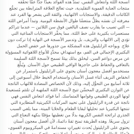
أنسجة اللثة وانتعاش النفس، تمتدُّ هذه الفوائد بعيدًا جدًّا عمَّا تحقِّقه
منتجات العناية الفموية التقليدية، حيث تعالج العلاقة المترابطة بين تجمُّع
الكائنات الدقيقة، والاستجابات الالتهابية، والثقة التي يشعر بها الفرد عند
معرفته أن نفسَه يظلُّ منتعشًا طوال الأنشطة اليومية. وتبدأ أمراض اللثة
— التي تصيب ما يقارب نصف البالغين فوق سن الثلاثين — عندما تتراكم
مستعمرات بكتيرية على خط اللثة، مما يحفِّز الاستجابات المناعية التي
تؤدي إلى الالتهاب والنزيف، بل وتدمير الأنسجة في النهاية إذا تركت دون
علاج. ويواجه الزايليتول هذه المشكلة من جذورها عبر خفض الحمل
البكتيري الإجمالي في الفم، مع استهدافٍ محدَّدٍ للأنواع اللاهوائية المسؤولة
عن مرض دواعم السن، ليخلق بذلك بيئةً تسمح لأنسجة اللثة السليمة
بالتعافي والحفاظ على حاجزها الواقي الطبيعي حول الأسنان. ويُبلِّغ
مستخدمو أفضل معجون أسنان يحتوي على الزايليتول باستمرار عن
انخفاض النزيف أثناء غسل الأسنان واستخدام الخيط خلال أسبوعين إلى
ثلاثة أسابيع من التحوُّل إليه، وذلك لأن الخصائص المضادة للالتهاب الناتجة
عن التوازن البكتيري المحسَّن تتيح لأنسجة اللثة الملتهبة أن تلتئم مُستعيدةً
لونها الوردي الطبيعي وقوامها المتماسك. أما فوائد انتعاش النفس فهي
ناتجة عن قدرة الزايليتول على تحييد المركبات الكبريتية المتطايرة التي
تنتجها البكتيريا عند تحليلها لبقايا الطعام والخلايا الميتة، مما يلغي السبب
الجذري لرائحة النفس الكريهة بدلًا من تغطيتها مؤقتًا بنكهة النعناع التي
تزول سريعًا. وهذه الطريقة تمنح ثقةً دائمةً، لأن أفضل معجون أسنان
يحتوي على الزايليتول يُحدث تغييراتٍ مستدامةً في الميكروبيوم الفموي،
فيُحوِّل النظام البيئي البكتيري نحو أنواع لا تنتج روائح كريهة، وبالتالي يبقى