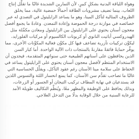
وهواة اللياقة البدنية بشكلٍ كبيرٍ، لأن التمارين الشديدة غالبًا ما تقلِّل إنتاج
اللعاب، بينما تضيف مشروبات الطاقة أحمالًا حمضية عالية، مما يخلق
الظروف المثالية لتآكل المينا، وهو ما يساعد الزايليتول في التصدي له عبر
خصائصه في موازنة درجة الحموضة وإعادة التمعدن. وعادةً ما يجمع أفضل
معجون أسنان يحتوي على الزايليتول بين الزايليتول ومعادن مكمِّلة مثل
الهيدروكسي أباتيت النانوي أو كربونات الكالسيوم أو مركبات الفلورايد،
ليكوِّن تركيبات تآزرية تضاعف فيها كل مكوِّن فعالية المكوِّنات الأخرى، مما
يوفِّر حمايةً فائقةً مقارنةً بالمنتجات ذات الآلية الواحدة. أما كبار السن
الذين يحافظون على أسنانهم الطبيعية حتى سنواتهم المتقدمة، فيجدون أن
الاستخدام المنتظم لأفضل معجون أسنان يحتوي على الزايليتول يساعد في
الحفاظ على سلامة مينا الأسنان رغم عقود التآكل، ويقلِّل الحساسية التي
غالبًا ما تصاحب تقدُّم سن الأسنان، كما يمنع انحسار اللثة والتسوس اللذين
قد يستدعيان في نهاية المطاف تركيب التيجان أو الجسور أو الزرعات،
وبذلك يحافظ على الوظيفة والمظهر معًا، ويُنظِّم التكاليف طويلة الأمد
للرعاية السنية من خلال الوقاية بدلًا من التدخل العلاجي.