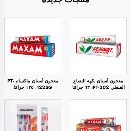
معجون أسنان نكهة النعناع
معجون أسنان ماكسام PT-
الفلفلي PT-202، ٦٣ جرامًا
122SG، ١٣٥ جرامًا