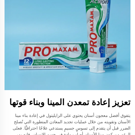
تعزيز إعادة تمعدن المينا وبناء قوتها
يتفوق أفضل معجون أسنان يحتوي على الزايليتول في إعادة بناء مينا
الأسنان وتقويته من خلال عمليات تجديد المعادن المتطورة التي تُصلح
الضرر قبل أن يتقدم إلى تسوسٍ جسيمٍ يستدعي علاجًا احترافيًّا. فعلى
الرغم من كون مينا الأسنان أصلب مادة في جسم الإنسان، فإنه يمر