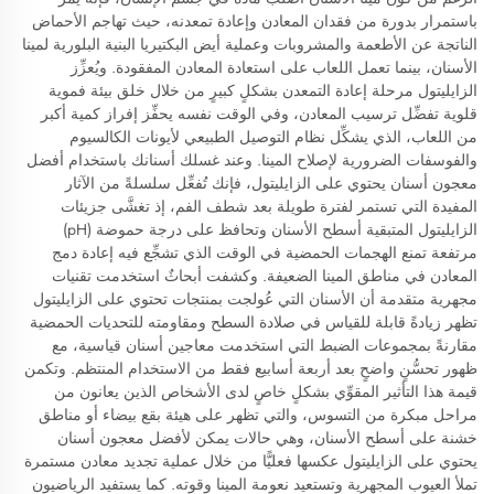
باستمرار بدورة من فقدان المعادن وإعادة تمعدنه، حيث تهاجم الأحماض
الناتجة عن الأطعمة والمشروبات وعملية أيض البكتيريا البنية البلورية لمينا
الأسنان، بينما تعمل اللعاب على استعادة المعادن المفقودة. ويُعزِّز
الزايليتول مرحلة إعادة التمعدن بشكلٍ كبيرٍ من خلال خلق بيئة فموية
قلوية تفضِّل ترسيب المعادن، وفي الوقت نفسه يحفِّز إفراز كمية أكبر
من اللعاب، الذي يشكِّل نظام التوصيل الطبيعي لأيونات الكالسيوم
والفوسفات الضرورية لإصلاح المينا. وعند غسلك أسنانك باستخدام أفضل
معجون أسنان يحتوي على الزايليتول، فإنك تُفعِّل سلسلةً من الآثار
المفيدة التي تستمر لفترة طويلة بعد شطف الفم، إذ تغشَّى جزيئات
الزايليتول المتبقية أسطح الأسنان وتحافظ على درجة حموضة (pH)
مرتفعة تمنع الهجمات الحمضية في الوقت الذي تشجِّع فيه إعادة دمج
المعادن في مناطق المينا الضعيفة. وكشفت أبحاثٌ استخدمت تقنيات
مجهرية متقدمة أن الأسنان التي عُولجت بمنتجات تحتوي على الزايليتول
تظهر زيادةً قابلة للقياس في صلادة السطح ومقاومته للتحديات الحمضية
مقارنةً بمجموعات الضبط التي استخدمت معاجين أسنان قياسية، مع
ظهور تحسُّنٍ واضحٍ بعد أربعة أسابيع فقط من الاستخدام المنتظم. وتكمن
قيمة هذا التأثير المقوِّي بشكلٍ خاصٍ لدى الأشخاص الذين يعانون من
مراحل مبكرة من التسوس، والتي تظهر على هيئة بقع بيضاء أو مناطق
خشنة على أسطح الأسنان، وهي حالات يمكن لأفضل معجون أسنان
يحتوي على الزايليتول عكسها فعليًّا من خلال عملية تجديد معادن مستمرة
تملأ العيوب المجهرية وتستعيد نعومة المينا وقوته. كما يستفيد الرياضيون