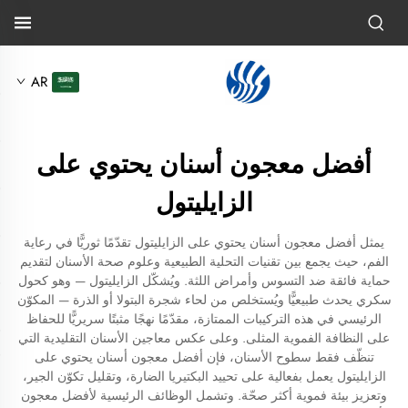
AR
أفضل معجون أسنان يحتوي على
الزايليتول
يمثل أفضل معجون أسنان يحتوي على الزايليتول تقدّمًا ثوريًّا في رعاية
الفم، حيث يجمع بين تقنيات التحلية الطبيعية وعلوم صحة الأسنان لتقديم
حماية فائقة ضد التسوس وأمراض اللثة. ويُشكّل الزايليتول — وهو كحول
سكري يحدث طبيعيًّا ويُستخلص من لحاء شجرة البتولا أو الذرة — المكوّن
الرئيسي في هذه التركيبات الممتازة، مقدّمًا نهجًا مثبتًا سريريًّا للحفاظ
على النظافة الفموية المثلى. وعلى عكس معاجين الأسنان التقليدية التي
تنظّف فقط سطوح الأسنان، فإن أفضل معجون أسنان يحتوي على
الزايليتول يعمل بفعالية على تحييد البكتيريا الضارة، وتقليل تكوّن الجير،
وتعزيز بيئة فموية أكثر صحّة. وتشمل الوظائف الرئيسية لأفضل معجون