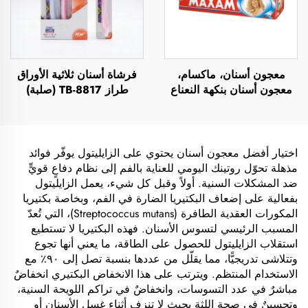
معجون أسنان، ماكسام،
فرشاة أسنان ثلاثية الأوراق
معجون أسنان بنكهة النعناع
طراز TB-8817 (صلبة)
اختيار أفضل معجون أسنان يحتوي على الزايليتول يوفّر فوائد
مذهلة تحوّل روتينك اليومي للعناية بالفم إلى نظام دفاعٍ قويٍّ
ضد المشكلات السنية. أولاً وقبل كل شيء، يعمل الزايليتول
بفعالية على إضعاف البكتيريا الضارة في الفم، وبخاصة بكتيريا
المكورات العقدية الطافرة (Streptococcus mutans)، التي تُعدّ
المسبب الرئيسي لتسوس الأسنان. فهذه البكتيريا لا تستطيع
استقلاب الزايليتول للحصول على الطاقة، ما يعني أنها تجوع
وتتلاشى تدريجيًّا، مما يقلّل من عددها بنسبة تصل إلى ٩٠٪ مع
الاستخدام المنتظم. ويترتب على هذا الانخفاض البكتيري انخفاضٌ
مباشرٌ في عدد التسوسات، وانخفاضٌ في تراكم اللويحة السنية،
وتحسينٌ في صحة اللثة بحيث لا تنزف أثناء غسل الأسنان أو