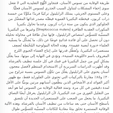
طريقة الوقاية من تسوس الأسنان، فتتجاوز النُّهُج التقليدية التي لا تفعل
سوى إخفاء المشكلات لتتناول السبب الجذري لتسوس الأسنان فعليًّا.
وعلى المستوى الجزيئي، يمتلك الزايليتول تركيبًا فريدًا مكوَّنًا من خمسة
ذرات كربون، فيخطئه البكتيريا الفموية فيظنّه مصدر غذائها المفضَّل من
الجلوكوز الذي يتكون من ستة ذرات كربون. وعندما تحاول بكتيريا
المكورات العقدية الطافرة (Streptococcus mutans) وغيرها من البكتيريا
المسبِّبة للتسوُّس امتصاص الزايليتول، فإنها تبذل طاقةً في محاولة تحليله
دون أن تحصل على أي فائدة غذائيةٍ عوضًا عن ذلك، ما يُشكِّل ما يسمِّيه
العلماء «دورة أيضية عقيمة». وهذه الحالة البيولوجية المُحْبَطة تُضعِف
مستعمرات البكتيريا، وتُعطِّل قدرتها على إنتاج الغشاء الحيوي اللزج
المعروف باسم «اللويحة السنية»، وتؤدي في النهاية إلى موتها، مما يقلِّل
بشكلٍ كبيرٍ من حِمل البكتيريا في فمك في كل جلسة تنظيف بالفرشاة.
وقد أظهرت الدراسات السريرية أن الاستخدام المنتظم لأفضل معجون
أسنان يحتوي على الزايليتول يقلِّل من تكوُّن التسوس بنسبة تتراوح بين
٣٠٪ و٨٥٪ مقارنةً بالتركيبات التي تحتوي على الفلورايد فقط، مع ظهور
أكبر الفوائد لدى الأشخاص الذين ينظِّفون أسنانهم مرتين يوميًّا على الأقل
لمدة دقيقتين في كل مرة. وتمتد فعالية الوقاية من التسوس لما هو أبعد
من التقليل الفوري من عدد البكتيريا، لأن الزايليتول يعرقل أيضًا التصاق
البكتيريا، ما يجعل من الصعب على المستعمرات الجديدة أن تلتصق
بأسطح الأسنان حتى بعد ساعات من تنظيف الأسنان بالفرشاة. وهذه الآلية
الوقائية المستمرة تخلق بيئةً معاديةً للكائنات المسبِّبة للتسوُّس طوال