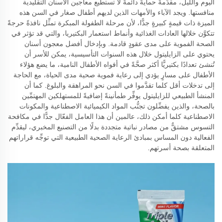
اليوم والليل، مقدِّمةً حمايةً دائمةً لا تستطيع معاجين الأسنان التقليدية
منافستها. ويجد الآباء والأمهات الذين لديهم أطفال صغار في السن هذه
الميزة ذات قيمةٍ كبيرةٍ جدًّا، لأن مرحلة الطفولة المبكرة تمثِّل نافذةً حرجةً
تتكوَّن خلالها العادات الغذائية وأنماط استعمار البكتيريا، والتي قد تؤثر في
الصحة الفموية على مدى عقودٍ قادمة. وبإدخال أفضل معجون أسنان
يحتوي على الزايليتول خلال هذه السنوات التأسيسية، يمكن للأسر أن
تُنشئ تعدادًا بكتيريًّا أكثر صحَّةً في أفواه الأطفال النامية، ما يضع هؤلاء
الأطفال على مسارٍ يؤدي إلى رعاية فموية صحية مدى الحياة، مع الحاجة
إلى تدخلات أقل كلما تقدَّموا في السن نحو المراهقة والبلوغ. كما أن
المنشأ الطبيعي للزايليتول يوفِّر طمأنينةً إضافيةً للمستهلكين المهتمِّين
بالصحة، والذين يفضِّلون تجنُّب المواد الكيميائية الاصطناعية والمكونات
الاصطناعية كلما أمكن ذلك، عالمين أن هذا العامل الفعّال جدًّا في مكافحة
التسوس مشتقٌّ من مصادر نباتية متجددة بدلًا من التصنيع المخبري، ليقدِّم
الفعالية دون المساس بمبادئ الرعاية الصحية الطبيعية التي توجِّه قراراتهم
المتعلقة بصحة أسرتهم.