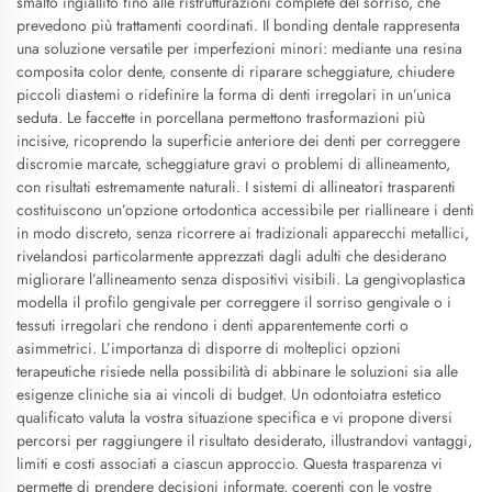
smalto ingiallito fino alle ristrutturazioni complete del sorriso, che
prevedono più trattamenti coordinati. Il bonding dentale rappresenta
una soluzione versatile per imperfezioni minori: mediante una resina
composita color dente, consente di riparare scheggiature, chiudere
piccoli diastemi o ridefinire la forma di denti irregolari in un’unica
seduta. Le faccette in porcellana permettono trasformazioni più
incisive, ricoprendo la superficie anteriore dei denti per correggere
discromie marcate, scheggiature gravi o problemi di allineamento,
con risultati estremamente naturali. I sistemi di allineatori trasparenti
costituiscono un’opzione ortodontica accessibile per riallineare i denti
in modo discreto, senza ricorrere ai tradizionali apparecchi metallici,
rivelandosi particolarmente apprezzati dagli adulti che desiderano
migliorare l’allineamento senza dispositivi visibili. La gengivoplastica
modella il profilo gengivale per correggere il sorriso gengivale o i
tessuti irregolari che rendono i denti apparentemente corti o
asimmetrici. L’importanza di disporre di molteplici opzioni
terapeutiche risiede nella possibilità di abbinare le soluzioni sia alle
esigenze cliniche sia ai vincoli di budget. Un odontoiatra estetico
qualificato valuta la vostra situazione specifica e vi propone diversi
percorsi per raggiungere il risultato desiderato, illustrandovi vantaggi,
limiti e costi associati a ciascun approccio. Questa trasparenza vi
permette di prendere decisioni informate, coerenti con le vostre