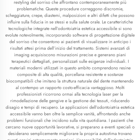
restyling del sorriso che affrontano contemporaneamente più
problematiche. Queste procedure correggono discromie,
scheggiature, crepe, diastemi, malposizioni e altri difetti che possono
influire sulla fiducia in se stessi e sulla salute orale. Le caratteristiche
tecnologiche integrate nell’odontoiatria estetica accessibile si sono
evolute notevolmente, incorporando software di progettazione digitale
del sorriso che consentono ai pazienti di visualizzare in anticipo i
risultati attesi prima dell’inizio del trattamento. Sistemi avanzati di
imaging acquisiscono misurazioni precise e generano piani
terapeutici dettagliati, personalizzati sulle esigenze individuali. I
materiali moderni utilizzati in questo ambito comprendono resine
composite di alta qualità, porcellana resistente e sostanze
biocompatibili che imitano la struttura naturale del dente mantenendo
al contempo un rapporto costo-efficacia vantaggioso. Molti
professionisti ricorrono ormai alla tecnologia laser per la
rimodellazione delle gengive e la gestione dei tessuti, riducendo
disagio e tempi di recupero. Le applicazioni dell’odontoiatria estetica
accessibile vanno ben oltre la semplice vanità, affrontando anche
problemi funzionali che incidono sulla vita quotidiana. I pazienti che
cercano nuove opportunità lavorative, si preparano a eventi speciali o
desiderano semplicemente migliorare la propria autostima trovano