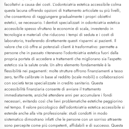
facoltativi a causa dei costi. L’odontoiatria estetica accessibile colma
questa lacuna offrendo opzioni di trattamento articolate su più livelli,
che consentono di raggiungere gradualmente i propri obiettivi
estetici, se necessario. I dentisti specializzati in odontoiatria estetica
accessibile spesso sfruttano le economie di scala, investendo in
tecnologie e materiali che riducono i tempi di seduta e i costi di
laboratorio, trasferendo direttamente questi risparmi ai pazienti. Il
valore che ciò offre ai potenziali clienti è trasformativo: permette a
persone che in passato ritenevano l’odontoiatria estetica fuori dalla
propria portata di accedere a trattamenti che migliorano sia l’aspetto
estetico sia la salute orale. Un altro elemento fondamentale è la
flessibilità nei pagamenti: molte strutture offrono finanziamenti a tasso
zero, tariffe calibrate in base al reddito (scale mobili) o collaborazioni
con società terze specializzate in credito sanitario. Questa
accessibilità finanziaria consente di avviare il trattamento
immediatamente, anziché attendere anni per accumulare i fondi
necessari, evitando così che lievi problematiche estetiche peggiorino
nel tempo. Il valore psicologico dell’odontoiatria estetica accessibile si
estende anche alla vita professionale: studi condotti in modo
sistematico dimostrano infatti che le persone con un sorriso attraente
sono percepite come più competenti, affidabili e di successo. Questa