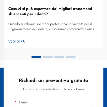
Cosa ci si può aspettare dai migliori trattamenti
sbiancanti per i denti?
Quando si valutano soluzioni professionali o fai-da-te per il
ringiovanimento del sorriso, è essenziale comprendere quali
caratteristiche definiscono un’alta qualità e risultati realistici, al
fine di prendere decisioni consapevoli. I migliori trattamenti
VEDI DI PIÙ
sbiancanti per i denti combinano formulazioni
scientificamente...
Richiedi un preventivo gratuito
Il nostro rappresentante ti contatterà a breve.
Email