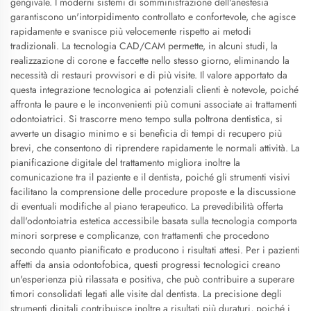
gengivale. I moderni sistemi di somministrazione dell'anestesia
garantiscono un'intorpidimento controllato e confortevole, che agisce
rapidamente e svanisce più velocemente rispetto ai metodi
tradizionali. La tecnologia CAD/CAM permette, in alcuni studi, la
realizzazione di corone e faccette nello stesso giorno, eliminando la
necessità di restauri provvisori e di più visite. Il valore apportato da
questa integrazione tecnologica ai potenziali clienti è notevole, poiché
affronta le paure e le inconvenienti più comuni associate ai trattamenti
odontoiatrici. Si trascorre meno tempo sulla poltrona dentistica, si
avverte un disagio minimo e si beneficia di tempi di recupero più
brevi, che consentono di riprendere rapidamente le normali attività. La
pianificazione digitale del trattamento migliora inoltre la
comunicazione tra il paziente e il dentista, poiché gli strumenti visivi
facilitano la comprensione delle procedure proposte e la discussione
di eventuali modifiche al piano terapeutico. La prevedibilità offerta
dall'odontoiatria estetica accessibile basata sulla tecnologia comporta
minori sorprese e complicanze, con trattamenti che procedono
secondo quanto pianificato e producono i risultati attesi. Per i pazienti
affetti da ansia odontofobica, questi progressi tecnologici creano
un'esperienza più rilassata e positiva, che può contribuire a superare
timori consolidati legati alle visite dal dentista. La precisione degli
strumenti digitali contribuisce inoltre a risultati più duraturi, poiché i