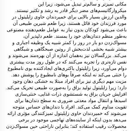
مکانی تمیزتر و سالم‌تر تبدیل می‌شود، زیرا این
میکروارگانیسم‌های مضر دیگر قادر به رشد و تکثیر نیستند.
والدین ارزش بسیار بالایی برای خمیردندان حاوی زایلیتول در
مورد فرزندان خود قائل هستند، زیرا طعم شیرین طبیعی آن
باعث می‌شود کودکان بدون نیاز به عوامل طعم‌دهنده مصنوعی
به‌طور منظم دندان‌های خود را بمسند. طعم دلپذیر آن،
مسواک‌زدن دو بار در روز را کمتر شبیه یک وظیفه اجباری و
بیشتر شبیه بخشی لذت‌بخش از روتین صبحگاهی و شبگاهی
می‌کند. بزرگسالان نیز به‌همان اندازه از آن بهره‌مند می‌شوند و
نفس تازه‌تری را تجربه می‌کنند که در طول روز مدت بیشتری
دوام می‌آورد، زیرا زایلیتول باکتری‌های ایجادکننده بوی نامطبوع
را خنثی می‌کند نه اینکه صرفاً بوهای نامطبوع را پوشش دهد.
مزیت مهم دیگری نیز برای افراد مبتلا به خشکی دهان وجود
دارد؛ زیرا زایلیتول تولید بزاق را به‌صورت طبیعی تحریک می‌کند.
افزایش جریان بزاق به شستشوی ذرات غذایی، خنثی‌سازی
اسیدها و انتقال مواد معدنی ضروری به سطح دندان‌ها برای
تقویت مداوم کمک می‌کند. افراد با دندان‌های حساس متوجه
می‌شوند که خمیردندان حاوی زایلیتول تمیزکنندگی مؤثری ارائه
می‌دهد بدون اینکه از ساینده‌های تهاجمی موجود در برخی
محصولات رقیب استفاده کند؛ بنابراین ناراحتی حین مسواک‌زدن