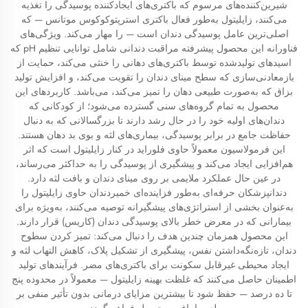
شیرین‌کننده‌های مرسوم که باکتری‌های ایجادکننده پوسیدگی را تغذیه
می‌کنند، زایلیتول به‌طور فعال باکتری استرپتوکوکوس موتانس — که
اصلی‌ترین عامل پوسیدگی دندان است — را مهار می‌کند. ویژگی‌های
فناورانه این محصول پیشرفته مراقبت دندانی شامل توانایی تنظیم pH که
اسیدهای تولیدشده توسط باکتری‌های دهانی را خنثی می‌کند، حمایت از
بازمعادنی‌سازی که سطح مینای دندان را تقویت می‌کند، و افزایش تولید
بزاق که به‌صورت طبیعی دهان را تمیز می‌کند، می‌باشد. کاربردهای این
محصول به تمام گروه‌های سنی گسترده می‌شود؛ از کودکانی که
دندان‌های اولیه خود را در حال رشد دارند تا بزرگسالانی که به دنبال
حفاظت جامع در برابر پوسیدگی، بیماری‌های لثه و بوی بد دهان هستند.
این فرمولاسیون معمولاً حاوی فلوراید در کنار زایلیتول است که اثر
هم‌افزایی ایجاد می‌کند و پیشگیری از پوسیدگی را به حداکثر می‌رساند،
در عین حال عملکرد ملایمی بر روی مینای دندان و بافت لثه دارد.
دندانپزشکان حرفه‌ای به‌طور فزاینده‌ای خمیردندان حاوی زایلیتول را
به‌عنوان بخشی از استراتژی‌های پیشگیرانه توصیه می‌کنند، به‌ویژه برای
بیمارانی که در معرض خطر بالای پوسیدگی دندان (کاریس) قرار دارند.
این محصول همزمان چندین هدف را دنبال می‌کند: تمیز کردن سطوح
دندان، تازه‌نگه‌داشتن نفس، پیشگیری از تشکیل پلاک، کاهش التهاب لثه و
ایجاد محیطی غیرقابل سکونت برای باکتری‌های مضر. فرآیندهای تولید
اطمینان حاصل می‌کنند که غلظت بهینه زایلیتول — معمولاً در محدوده پنج
تا ده درصد — حفظ شود تا بیشترین مزایای درمانی بدون تأثیر منفی بر