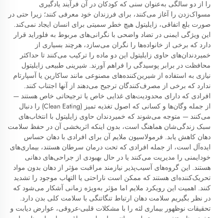
را از دو سالگی به‌عنوان سنی که کودکان در آن فرآیند یادگیری
مسواک‌زدن را آغاز می‌کنند، برای فرزندان خود معرفی کنند؛ زیرا حتی در
صورت بلع اتفاقی، زایلیتول هیچ خطر سمیتی برای انسان ایجاد نمی‌کند.
این ویژگی ایمنی در تضاد واضحی با نگرانی‌های مربوط به فلوراید قرار
دارد که برخی از خانواده‌ها را نگران می‌سازد، هرچند بسیاری از
خمیردندان‌های حاوی زایلیتول این دو ماده را ترکیب می‌کنند تا حداکثر
محافظت در برابر پوسیدگی را فراهم آورند. شیرینی طبیعی زایلیتول
نیازی به استفاده از شیرین‌کننده‌های مصنوعی مانند ساکارین یا آسپارتام
ندارد که برخی از مصرف‌کنندگان ترجیح می‌دهند از آنها اجتناب کنند.
افرادی که دارای محدودیت‌های غذایی خاص یا ترجیحاتی خاص هستند —
از جمله وگان‌ها و کسانی که اصول تغذیه تمیز (Clean Eating) را دنبال
می‌کنند — متوجه می‌شوند که خمیردندان حاوی زایلیتول با انتخاب‌های
سبک زندگی‌شان هماهنگ است، بدون اینکه اثربخشی آن در حفظ سلامت
دهان کاهش یابد. فرمولاسیون ملایم آن برای افرادی با دهان حساس
ایده‌آل است، از جمله افرادی که تحت درمان سرطان هستند، بیماری‌های
خودایمنی را مدیریت می‌کنند یا در حال بهبودی از جراحی‌های دهانی
هستند. این گروه‌های آسیب‌پذیر نیازمند مراقبت مؤثر از دهان بدون مواد
تحریک‌کننده‌ای هستند که ممکن است ناراحتی یا التهاب موجود را تشدید
کنند. اهمیت این رویکرد ملایم اما مؤثر به‌ویژه زمانی آشکار می‌شود که
در نظر بگیریم سلامت دهان ارتباط تنگاتنگی با سلامت کلی بدن دارد.
تحقیقات نوظهور بیماری لثه را با مشکلات قلبی-عروقی، عوارض دیابت و