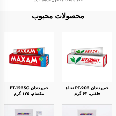
طعم یا بافت محصول فراهم گردد.
محصولات محبوب
خمیردندان PT-202 نعناع
خمیردندان PT-122SG
فلفلی، ۶۳ گرم
مکسام، ۱۳۵ گرم