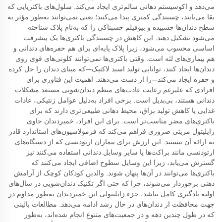
می‌دهد و اکوسیستم دهانی سالم‌تری ایجاد می‌کند. سلول‌های باکتریایی که
بقا می‌یابند، چسبندگی کمتری پیدا می‌کنند؛ یعنی نمی‌توانند به‌طور مؤثر به
سطح دندان‌ها چسبیده و بیوفیلم چسبناکی را که به‌نام پلاک شناخته
می‌شود تشکیل دهند. این کاهش در چسبندگی باکتری‌ها یک پیشرفت
اساسی محسوب می‌شود، زیرا پلاک پایه‌ای برای هم حفره‌های دندانی و
هم بیماری‌های لثه است. وقتی باکتری‌ها نمی‌توانند کلونی‌های قوی روی
دندان‌ها ایجاد کنند، توانایی تولید اسید لاکتیک—که مینای دندان را حل کرده
و حفره ایجاد می‌کند—را از دست می‌دهند. اهمیت این فناوری برای
افرادی که علیرغم رعایت عادت‌های منظم دندان‌شویی مستعد مشکلات
دندانی هستند، بی‌بدیل است. برخی افراد به‌دلیل عوامل ژنتیکی، عادات
غذایی یا کاهش تولید بزاق، محیط دهانی طبیعی‌تری دارند که برای
باکتری‌های مضر مناسب‌تر است. برای این افراد، خمیردندان حاوی
زایلیتول مزیتی ضروری فراهم می‌کند که فرمولاسیون‌های استاندارد قادر
به ارائه آن نیستند. این ارزش برای بیماران ارتودنسی که از دستگاه‌های
ارتودنسی مانند براکت‌ها یا سایر وسایل دندانی استفاده می‌کنند نیز
گسترش می‌یابد، زیرا این وسایل سطوح اضافی ایجاد می‌کنند که
باکتری‌ها می‌توانند در آن‌ها پنهان شوند. والدین کودکان کوچک از آرامش
ذهنی برخوردار می‌شوند، چرا که حتی اگر تکنیک دندان‌شویی در سال‌های
اولیه یادگیری کامل نباشد، جزء زایلیتولی این خمیردندان به‌طور مداوم در
جهت محافظت از دندان‌های در حال رشد ادامه می‌دهد. مطالعات بالینی
که در طول چندین دهه و در جمعیت‌های متنوع انجام شده‌اند، به‌طور