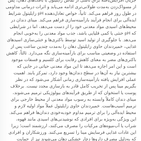
جریان افزایش‌یافته بزاق ناشی از تماس زایلیتول با بافت‌های دهان، پس
از مسواک‌زدن به‌مدت طولانی‌تری ادامه می‌یابد و اثرات درمانی مداومی
در طول روز فراهم می‌کند. ثانیاً، خواص تعادل‌دهنده pH زایلیتول شرایط
ایده‌آلی برای انجام فرآیند بازآمینه‌سازی فراهم می‌کند. مینای دندان در
محیط‌های اسیدی مواد معدنی خود را از دست می‌دهد، اما در شرایطی
که pH خنثی یا کمی قلیایی باشد، جذب مواد معدنی را به‌خوبی انجام
می‌دهد. با جلوگیری از تولید اسید توسط باکتری‌ها و خنثی‌سازی اسیدهای
غذایی، خمیردندان حاوی زایلیتول دهان را به‌مدت چندین ساعت پس از
استفاده در وضعیتی مناسب برای بازآمینه‌سازی نگه می‌دارد. ثالثاً، کاهش
باکتری‌های مضر به معنای کاهش رقابت برای کلسیم و فسفات موجود
است و این امر اجازه می‌دهد تا این مواد معدنی حیاتی در جایی که
بیشترین نیاز به آن‌ها در سطح دندان‌ها وجود دارد، تمرکز یابند. اهمیت
عملی افزایش یافته بازآمینه‌سازی زمانی آشکار می‌شود که در نظر
بگیریم مینا پس از تخریب کامل قادر به بازسازی مجدد نیست. برخلاف
پوست یا استخوان که از طریق فرآیندهای بیولوژیکی ترمیم می‌شوند،
مینای دندان کاملاً وابسته به رسوب مواد معدنی از محیط خارجی برای
ترمیم آسیب‌هاست. خمیردندان حاوی زایلیتول عملاً مواد اولیه لازم و
محیط ایده‌آلی را برای ترمیم مداوم خودبه‌خودی دندان‌ها فراهم می‌کند.
این ویژگی به‌ویژه برای افرادی که نوشیدنی‌های اسیدی مانند قهوه،
شراب یا آب‌میوه‌های مرکبات را مصرف می‌کنند، ارزشمند است؛ زیرا
این عادات غذایی فرسایش مینا را تسریع می‌کنند. ورزشکاران و افرادی
که به‌دلیل مصرف داروها دچار خشکی دهان می‌شوند نیز از حمایت