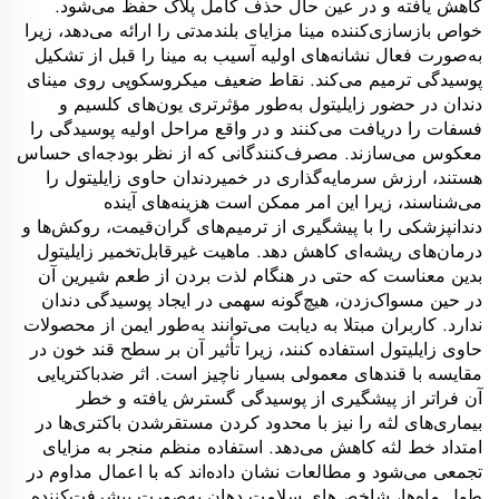
کاهش یافته و در عین حال حذف کامل پلاک حفظ می‌شود.
خواص بازسازی‌کننده مینا مزایای بلندمدتی را ارائه می‌دهد، زیرا
به‌صورت فعال نشانه‌های اولیه آسیب به مینا را قبل از تشکیل
پوسیدگی ترمیم می‌کند. نقاط ضعیف میکروسکوپی روی مینای
دندان در حضور زایلیتول به‌طور مؤثرتری یون‌های کلسیم و
فسفات را دریافت می‌کنند و در واقع مراحل اولیه پوسیدگی را
معکوس می‌سازند. مصرف‌کنندگانی که از نظر بودجه‌ای حساس
هستند، ارزش سرمایه‌گذاری در خمیردندان حاوی زایلیتول را
می‌شناسند، زیرا این امر ممکن است هزینه‌های آینده
دندانپزشکی را با پیشگیری از ترمیم‌های گران‌قیمت، روکش‌ها و
درمان‌های ریشه‌ای کاهش دهد. ماهیت غیرقابل‌تخمیر زایلیتول
بدین معناست که حتی در هنگام لذت بردن از طعم شیرین آن
در حین مسواک‌زدن، هیچ‌گونه سهمی در ایجاد پوسیدگی دندان
ندارد. کاربران مبتلا به دیابت می‌توانند به‌طور ایمن از محصولات
حاوی زایلیتول استفاده کنند، زیرا تأثیر آن بر سطح قند خون در
مقایسه با قندهای معمولی بسیار ناچیز است. اثر ضدباکتریایی
آن فراتر از پیشگیری از پوسیدگی گسترش یافته و خطر
بیماری‌های لثه را نیز با محدود کردن مستقرشدن باکتری‌ها در
امتداد خط لثه کاهش می‌دهد. استفاده منظم منجر به مزایای
تجمعی می‌شود و مطالعات نشان داده‌اند که با اعمال مداوم در
طول ماه‌ها، شاخص‌های سلامت دهان به‌صورت پیشرفت‌کننده