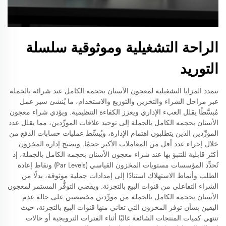
الراحة التشغيلية وموثوقية سلسلة
التوريد
تتمدد المزايا التشغيلية لمعجون الأسنان بحجمه الكامل عند شرائه بالجملة
عبر مراحل الشراء والتخزين والتوزيع والاستخدام، ما يُنشئ سير عمل
مُبسَّطًا يقلل العبء الإداري ويعزز الكفاءة التنظيمية. ويؤدي شراء معجون
الأسنان بحجمه الكامل بالجملة إلى توحيد علاقات المورِّدين، مما يقلل عدد
المورِّدين الذين يتطلبون اهتمام الإدارة، ويُبسِّط عمليات حسابات الدفع من
خلال إجراء عدد أقل من المعاملات الأكبر حجمًا. ويصبح إدارة المخزون
أكثر قابلية للتنبؤ بها عند شراء معجون الأسنان بحجمه الكامل بالجملة، إذ
تُحدِّد المؤسسات مستويات المخزون القياسي (Par Levels) ونقاط إعادة
الطلب وأنماط الاستهلاك استنادًا إلى إمدادات جملية موثوقة، بدلًا من
الشراء التفاعلي من قنوات البيع بالتجزئة. ويقضي التوفُّر المستمر لمعجون
الأسنان بحجمه الكامل بالجملة من مورِّدين مخصصين على حالة عدم
اليقين بشأن توفر المخزون التي تعاني منها قنوات البيع بالتجزئة، حيث
تنتهي كميات المنتجات الشائعة غالبًا أثناء الفترات الترويجية أو حالات