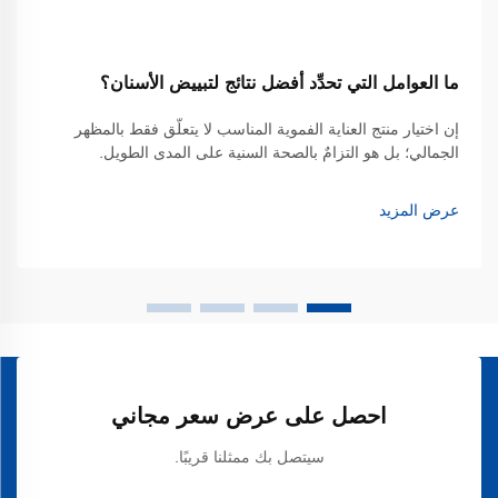
ما العوامل التي تحدِّد أفضل نتائج لتبييض الأسنان؟
إن اختيار منتج العناية الفموية المناسب لا يتعلَّق فقط بالمظهر
الجمالي؛ بل هو التزامٌ بالصحة السنية على المدى الطويل.
وللكثيرين، تبدأ الرحلة نحو ابتسامة أكثر إشراقًا بالبحث عن أفضل
معجون أسنان لتبييض الأسنان الذي يوازن بين الفعالية القوية...
عرض المزيد
احصل على عرض سعر مجاني
سيتصل بك ممثلنا قريبًا.