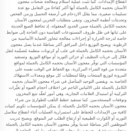
انقطاع الإمدادات. كما تثبت عملية استلام ومعالجة شحنات معجون
الأسنان بحجمه الكامل بالجملة أنها أكثر كفاءةً من التعامل مع عدة
تسليمات صغيرة، مما يقلل الازدحام في أرصفة التحميل وزمن الفحص
وتحديثات أنظمة المخزون. وتبقى متطلبات التخزين لمعجون الأسنان
بحجمه الكامل بالجملة ضمن الحدود المعقولة، إذ تحافظ الصيغ الحديثة
على ثباتها في ظل ظروف المستودعات القياسية دون الحاجة إلى ضوابط
خاصة لدرجة الحرارة أو إجراءات معالجة تتجاوز الحماية الأساسية من
الرطوبة. ويصبح التوزيع داخل المرافق أكثر بساطةً عندما يصل معجون
الأسنان بحجمه الكامل بالجملة في علب أو كرتونات منظمة مُصمَّمة لنقل
فعّال إلى عربات التنظيف أو خزائن التوريد أو مواقع التوزيع. وتستفيد
المؤسسات التي توفِّر معجون الأسنان بحجمه الكامل بالجملة لمواقع
متعددة من قوة الشراء المركزية، مع الحفاظ في الوقت نفسه على
المرونة لتوزيع المنتجات وفقًا لمتطلبات كل موقع ومعدلات الاستهلاك
الخاصة به. ويقضي التوحيد المتأصل في شراء معجون الأسنان بحجمه
الكامل بالجملة على الالتباس الناجم عن اختلاف أحجام العبوة أو تغيُّرات
التركيبة أو استبدال العلامات التجارية، وهي أمور تُعقِّد تتبع المخزون
وتوقعات المستخدمين. كما تستفيد خطط التأهب للطوارئ من شراء
معجون الأسنان بحجمه الكامل بالجملة، إذ يمكن للمؤسسات تكويم كميات
كافية من الإمدادات للحفاظ على استمرارية العمليات أثناء انقطاع سلاسل
التوريد أو الكوارث الطبيعية أو ارتفاع الطلب غير المتوقع. ويصبح تدريب
الموظفين أكثر بساطةً عندما يوفِّر معجون الأسنان بحجمه الكامل بالجملة
منتجات متسقة في جميع سيناريوهات الاستخدام، ما يلغي الحاجة إلى