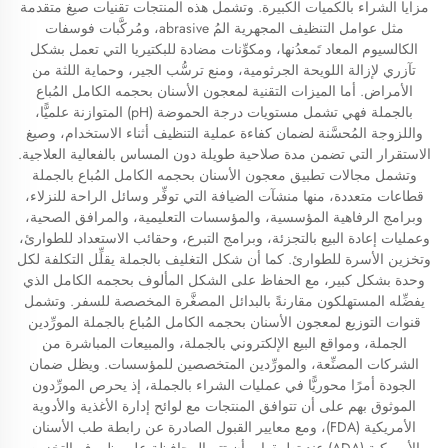
مزايا الشراء بالكميات الكبيرة. وتشمل هذه المنتجات تقنيات صيغ متقدمة
مثل عوامل التنظيف المجهرية المُ abrasive، ومُركَّبات فوسفات
الكالسيوم المعاد تَمعدُنها، ومكوِّنات مضادة للبكتيريا التي تعمل بشكل
تآزري لإزالة اللويحة الجرثومية، ومنع ترسُّب الجير، وحماية اللثة من
الأمراض. أما الميزات التقنية لمعجون الأسنان بحجمه الكامل المُباع
بالجملة فهي تشمل مستويات درجة الحموضة (pH) المتوازنة علميًّا،
واللزوجة المُحسَّنة لضمان كفاءة عملية التنظيف أثناء الاستخدام، وصيغ
الاستقرار التي تضمن مدة صلاحية طويلة دون المساس بالفعالية العلاجية.
وتشمل مجالات تطبيق معجون الأسنان بحجمه الكامل المُباع بالجملة
قطاعات متعددة، منها منشآت الضيافة التي توفِّر وسائل الراحة للنزلاء،
وبرامج الرفاهية المؤسسية، والمؤسسات التعليمية، والمرافق الصحية،
وعمليات إعادة البيع بالتجزئة، وبرامج التبرع، وحقائب الاستعداد للطوارئ،
وتخزين الأسرة للطوارئ. كما أن شكل التغليف بالجملة يقلِّل التكلفة لكل
وحدة بشكل كبير، مع الحفاظ على الشكل المألوف بحجمه الكامل الذي
يفضِّله المستهلكون مقارنةً بالبدائل المصغَّرة المخصصة للسفر. وتشمل
قنوات التوزيع لمعجون الأسنان بحجمه الكامل المُباع بالجملة المورِّدين
الجملة، ومواقع البيع الإلكتروني بالجملة، والمبيعات المباشرة من
الشركات المصنِّعة، والمورِّدين المتخصصين للمؤسسات. ويظل ضمان
الجودة أمرًا محوريًّا في عمليات الشراء بالجملة، إذ يحرص المورِّدون
الموثوق بهم على أن تتوافق المنتجات مع لوائح إدارة الأغذية والأدوية
الأمريكية (FDA)، ومع معايير القبول الصادرة عن رابطة طب الأسنان