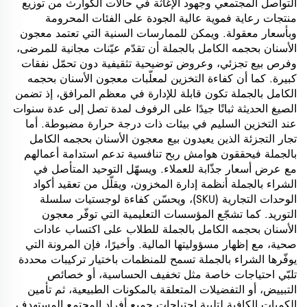
التواصل المجتمعي وجهود الإغاثة في حالات الكوارث من توزيع
منتجات رعاية فموية عالية الجودة على الفئات المحرومة
وبأسعار معقولة. ويمكن للممارسات السنية التي تعتمد معجون
الأسنان بحجمه الكامل بالجملة أن تقدّم عيّنات مجانية للمرضى،
وفرص بيع تجزئي، وعروض توضيحية تثقيفية دون تحمّل نفقات
كبيرة. كما أن كفاءة التخزين لمعلّبات معجون الأسنان بحجمه
الكامل بالجملة تكون قابلة للإدارة في معظم المرافق، إذ تضمن
الصيغ الحديثة ثباتًا جيدًا على الرفوف لمدة تصل إلى عدة سنوات
عند التخزين السليم في بيئات ذات درجة حرارة مضبوطة. أما
تجار التجزئة الذين يعيدون بيع معجون الأسنان بحجمه الكامل
بالجملة فيحققون هوامش ربح تنافسية تدعم استدامة أعمالهم
مع عرض أسعار جذّابة للعملاء. ويسهّل التوحيد المتأصل في
الشراء بالجملة أنظمة إدارة المخزون، ويقلّل من تعقيد أكواد
الوحدات التجارية (SKU)، ويحسّن كفاءة لوجستيات سلسلة
التوريد. كما تشجّع المؤسسات التعليمية التي توفّر معجون
الأسنان بحجمه الكامل بالجملة للطلاب على اكتساب عادات
صحية، مع إظهار مسؤوليتها المالية. وأخيرًا، فإن المرونة التي
يوفّرها الشراء بالجملة تسمح للمنظمات باختيار تركيبات محددة
تلبّي احتياجات خاصة مثل تخفيف الحساسية، أو خصائص
التبييض، أو التفضيلات المتعلقة بالمكونات الطبيعية، ثم تأمين
الكميات الكافية لتلبية احتياجات جميع أفراد المجتمع المستهدف