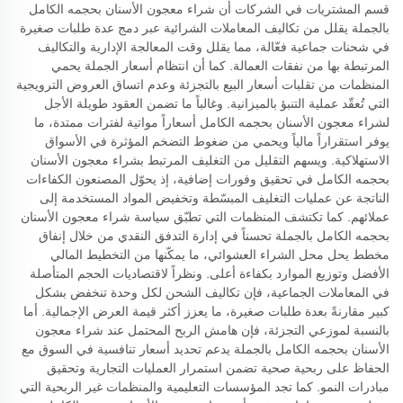
قسم المشتريات في الشركات أن شراء معجون الأسنان بحجمه الكامل
بالجملة يقلل من تكاليف المعاملات الشرائية عبر دمج عدة طلبات صغيرة
في شحنات جماعية فعّالة، مما يقلل وقت المعالجة الإدارية والتكاليف
المرتبطة بها من نفقات العمالة. كما أن انتظام أسعار الجملة يحمي
المنظمات من تقلبات أسعار البيع بالتجزئة وعدم اتساق العروض الترويجية
التي تُعقّد عملية التنبؤ بالميزانية. وغالباً ما تضمن العقود طويلة الأجل
لشراء معجون الأسنان بحجمه الكامل أسعاراً مواتية لفترات ممتدة، ما
يوفر استقراراً مالياً ويحمي من ضغوط التضخم المؤثرة في الأسواق
الاستهلاكية. ويسهم التقليل من التغليف المرتبط بشراء معجون الأسنان
بحجمه الكامل في تحقيق وفورات إضافية، إذ يحوّل المصنعون الكفاءات
الناتجة عن عمليات التغليف المبسّطة وتخفيض المواد المستخدمة إلى
عملائهم. كما تكتشف المنظمات التي تطبّق سياسة شراء معجون الأسنان
بحجمه الكامل بالجملة تحسناً في إدارة التدفق النقدي من خلال إنفاق
مخطط يحل محل الشراء العشوائي، ما يمكّنها من التخطيط المالي
الأفضل وتوزيع الموارد بكفاءة أعلى. ونظراً لاقتصاديات الحجم المتأصلة
في المعاملات الجماعية، فإن تكاليف الشحن لكل وحدة تنخفض بشكل
كبير مقارنةً بعدة طلبات صغيرة، ما يعزز أكثر قيمة العرض الإجمالية. أما
بالنسبة لموزعي التجزئة، فإن هامش الربح المحتمل عند شراء معجون
الأسنان بحجمه الكامل بالجملة يدعم تحديد أسعار تنافسية في السوق مع
الحفاظ على ربحية صحية تضمن استمرار العمليات التجارية وتحقيق
مبادرات النمو. كما تجد المؤسسات التعليمية والمنظمات غير الربحية التي