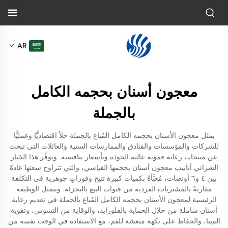
AR
معجون أسنان بحجمه الكامل
بالجملة
يمثل معجون الأسنان بحجمه الكامل المُباع بالجملة حلاً اقتصاديًّا وعمليًّا
للشركات والمؤسسات والفنادق والممارسات السنية والعائلات التي تبحث
عن منتجات رعاية فموية عالية الجودة وبأسعار تنافسية. ويوفِّر هذا الخيار
الشرائي أنابيب معجون أسنان بحجمها القياسي، والتي تتراوح سعتها عادةً
بين ٤ و٦ أونصات، مُعبَّأةً بكميات كبيرة تتيح وفوراتٍ جوهرية في التكلفة
مقارنةً بالمشتريات الفردية من قنوات البيع بالتجزئة. وتتمثل الوظيفة
الرئيسية لمعجون الأسنان بحجمه الكامل المُباع بالجملة في تقديم رعاية
أسنان شاملة من خلال الحماية بالفلورايد، والوقاية من التسوس، وتقوية
المينا، والحفاظ على نكهة منعشة للفم، مع الاستفادة في الوقت نفسه من