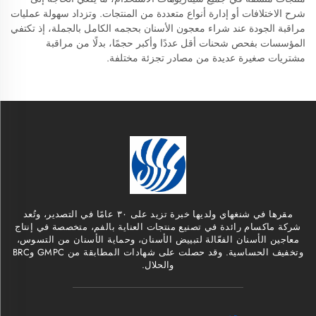
شرح الاختلافات أو إدارة أنواع متعددة من المنتجات. وتزداد سهولة عمليات
مراقبة الجودة عند شراء معجون الأسنان بحجمه الكامل بالجملة، إذ تكتفي
المؤسسات بفحص شحنات أقل عددًا وأكبر حجمًا، بدلًا من مراقبة
مشتريات صغيرة عديدة من مصادر تجزئة مختلفة.
مقرها في شنغهاي ولديها خبرة تزيد على ٣٠ عامًا في التصدير، وتُعد
شركة ماكسام رائدة في تصنيع منتجات العناية بالفم، متخصصة في إنتاج
معاجين الأسنان الفعّالة لتبييض الأسنان، وحماية الأسنان من التسوس،
وتخفيف الحساسية. وقد حصلت على شهادات المطابقة من GMPC وBRC
والحلال.