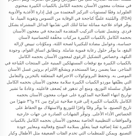
في منتجات معجون الأسنان بحجمه الكامل بالكميات الكبيرة بمحتوى
الفلورايد وفقًا لمستويات التركيز المعتمدة من قِبل إدارة الأغذية والأدوية
(FDA)، والمُثبتة علميًّا كناجحة في الوقاية من التسوس وتقوية المينا، ما
يوفّر فوائد علاجية مماثلة تمامًا لتلك التي تقدّمها البدائل المشتراة بشكل
فردي. وتشمل تقنيات التركيب المتقدمة المدمجة في معجون الأسنان
بحجمه الكامل بالكميات الكبيرة مركبات مخفِّفة للحساسية لأسنان
حساسة، وعوامل مضادة للبكتيريا لصحة اللثة، ومكوّنات تبييض لإزالة
البقع، ما يوفّر حلول رعاية فموية شاملة. وتتطابق اتساق القوام، وجودة
النكهة، وخصائص التشكيل الرغوي لمعجون الأسنان بحجمه الكامل
بالكميات الكبيرة مع توقعات المستهلكين المبنية على المنتجات المُباعة في
المتاجر، مما يضمن رضا المستخدم ويشجّع الالتزام بروتين غسل الأسنان
الموصى به. وتحفظ البروتوكولات الاحترافية المتعلقة بالتخزين والتعامل
التي يطبّقها موردو الكميات الكبيرة سلامة معجون الأسنان بحجمه الكامل
طوال سلسلة التوزيع، ومنع أي تدهور قد يُضعف فاعليته. وعادةً ما تشير
تواريخ انتهاء الصلاحية المذكورة على عبوات معجون الأسنان بحجمه
الكامل بالكميات الكبيرة إلى فترة صلاحية تتراوح بين ٢٤ و٣٦ شهرًا من
تاريخ التصنيع، ما يوفّر وقتًا وافرًا للتوزيع والاستهلاك مع الحفاظ على
الخصائص الأداء الأعلى. وتوفّر الشهادات الصادرة عن جهات خارجية
والموافقات التنظيمية الخاصة بمعجون الأسنان بحجمه الكامل بالكميات
الكبيرة ثقةً إضافية فيما يتعلّق بسلامة المنتج وفعاليته ومعايير جودة
التصنيع. ويمكن للمنظمات التي تخدم الفئات الضعيفة مثل الأطفال وكبار