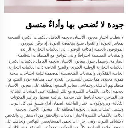
جودة لا تُضحي بها وأداءٌ متسق
لا يتطلب اختيار معجون الأسنان بحجمه الكامل بالكميات الكبيرة التضحية
بمعايير الجودة أو القبول بصيغ منخفضة الجودة، إذ يوفّر الموردون
الموثوقون بالجملة إمكانية الوصول إلى العلامات التجارية الرائدة
والمنتجات المصممة احترافيًّا والتي تتوافق مع المتطلبات التنظيمية
الصارمة. ويشمل سوق معجون الأسنان بحجمه الكامل بالكميات الكبيرة
العلامات التجارية الوطنية الكبرى، والصيغ الخاصة ذات العلامات التجارية
الخاصة المُقدَّرة، والمنتجات المتخصصة المصممة لتلبية احتياجات صحية
فموية محددة، مما يضمن للمشترين القدرة على مطابقة جودة المنتج مع
متطلباتهم الدقيقة. وتتماشى معايير التصنيع المطبَّقة على معجون الأسنان
بحجمه الكامل بالكميات الكبيرة مع تلك المطبَّقة على المنتجات المُباعة
في المتاجر، حيث تُحافظ على سلامة التركيبة نفسها، وتركيز المكونات
الفعّالة، وبروتوكولات اختبار الفاعلية، لضمان أداءٍ متسقٍ في كل أنبوب.
وتشمل عمليات ضمان الجودة المطبَّقة على معجون الأسنان بحجمه
الكامل بالكميات الكبيرة اختبار الدفعات، والتحقق من الاستقرار، والفحص
لاكتشاف التلوث، وهي إجراءات تحمي المستخدمين النهائيين وتحافظ على
سمعة العلامة التجارية لكلٍّ من المورِّدين وموزِّعي التجزئة. ويتم الالتزام