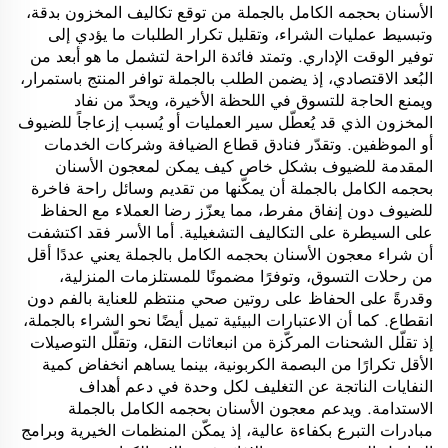
الأسنان بحجمه الكامل بالجملة من توقع تكاليف المخزون بدقة،
وتبسيط عمليات الشراء، وتقليل تكرار الطلبات ما يؤدي إلى
توفير الوقت الإداري. وتمتد فائدة الراحة لتشمل ما هو أبعد من
البُعد الاقتصادي، إذ يضمن الطلب بالجملة توافر المنتج باستمرار،
ويمنع الحاجة للتسوق في اللحظة الأخيرة، ويحدّ من نفاد
المخزون الذي قد يُعطّل سير العمليات أو يُسبب إزعاجاً للضيوف
أو الموظفين. وتقدّر فنادق قطاع الضيافة وشركات الخدمات
المقدمة للضيوف بشكل خاص كيف يمكن لمعجون الأسنان
بحجمه الكامل بالجملة أن يمكّنها من تقديم وسائل راحة فاخرة
للضيوف دون إنفاق مفرط، مما يعزّز رضا العملاء مع الحفاظ
على السيطرة على التكاليف التشغيلية. أما الأسر فقد اكتشفت
أن شراء معجون الأسنان بحجمه الكامل بالجملة يعني عددًا أقل
من رحلات التسوق، وتوفرًا مضمونًا للمستلزمات المنزلية،
وقدرةً على الحفاظ على روتين صحي منتظم للعناية بالفم دون
انقطاع. كما أن الاعتبارات البيئية تميل أيضًا نحو الشراء بالجملة،
إذ تقلّل الشحنات المركّزة من انبعاثات النقل، وتقلّل التوصيلات
الأقل تكرارًا من البصمة الكربونية، بينما يساهم انخفاض كمية
النفايات الناتجة عن التغليف لكل وحدة في دعم أهداف
الاستدامة. ويدعم معجون الأسنان بحجمه الكامل بالجملة
مبادرات التبرع بكفاءة عالية، إذ يمكّن المنظمات الخيرية وبرامج