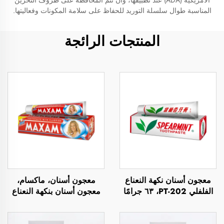
الأمريكية (ADA) عند تطبيقها، وأن تتم المحافظة على ظروف التخزين
المناسبة طوال سلسلة التوريد للحفاظ على سلامة المكونات وفعاليتها.
المنتجات الرائجة
معجون أسنان نكهة النعناع
معجون أسنان، ماكسام،
الفلفلي PT-202، ٦٣ جرامًا
معجون أسنان بنكهة النعناع