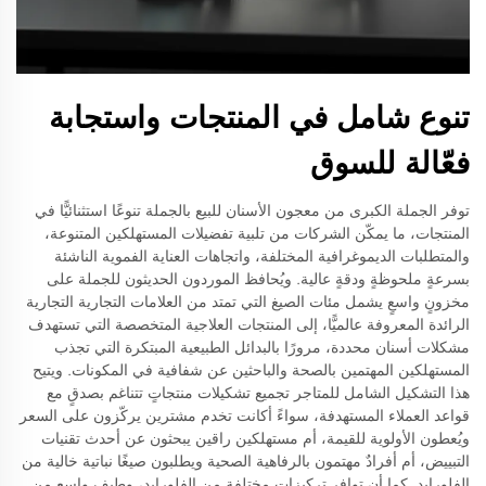
تنوع شامل في المنتجات واستجابة
فعّالة للسوق
توفر الجملة الكبرى من معجون الأسنان للبيع بالجملة تنوعًا استثنائيًّا في
المنتجات، ما يمكّن الشركات من تلبية تفضيلات المستهلكين المتنوعة،
والمتطلبات الديموغرافية المختلفة، واتجاهات العناية الفموية الناشئة
بسرعةٍ ملحوظةٍ ودقةٍ عالية. ويُحافظ الموردون الحديثون للجملة على
مخزونٍ واسعٍ يشمل مئات الصيغ التي تمتد من العلامات التجارية التجارية
الرائدة المعروفة عالميًّا، إلى المنتجات العلاجية المتخصصة التي تستهدف
مشكلات أسنان محددة، مرورًا بالبدائل الطبيعية المبتكرة التي تجذب
المستهلكين المهتمين بالصحة والباحثين عن شفافية في المكونات. ويتيح
هذا التشكيل الشامل للمتاجر تجميع تشكيلات منتجاتٍ تتناغم بصدقٍ مع
قواعد العملاء المستهدفة، سواءً أكانت تخدم مشترين يركّزون على السعر
ويُعطون الأولوية للقيمة، أم مستهلكين راقين يبحثون عن أحدث تقنيات
التبييض، أم أفرادٌ مهتمون بالرفاهية الصحية ويطلبون صيغًا نباتية خالية من
الفلورايد. كما أن توافر تركيزات مختلفة من الفلورايد، وطيف واسع من