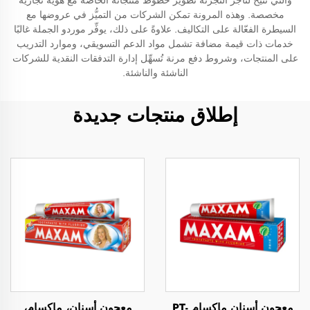
والتي تتيح لتاجر التجزئة تطوير خطوط منتجاته الخاصة مع هوية تجارية
مخصصة. وهذه المرونة تمكن الشركات من التميُّز في عروضها مع
السيطرة الفعّالة على التكاليف. علاوةً على ذلك، يوفِّر موردو الجملة غالبًا
خدمات ذات قيمة مضافة تشمل مواد الدعم التسويقي، وموارد التدريب
على المنتجات، وشروط دفع مرنة تُسهِّل إدارة التدفقات النقدية للشركات
الناشئة والناشئة.
إطلاق منتجات جديدة
معجون أسنان ماكسام PT-
معجون أسنان، ماكسام،