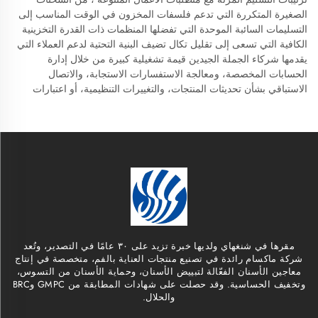
الصغيرة المتكررة التي تدعم فلسفات المخزون في الوقت المناسب إلى
التسليمات السائبة الموحدة التي تفضلها المنظمات ذات القدرة التخزينية
الكافية التي تسعى إلى تقليل تكال تضيف البنية التحتية لدعم العملاء التي
يقدمها شركاء الجملة الجيدين قيمة تشغيلية كبيرة من خلال إدارة
الحسابات المخصصة، ومعالجة الاستفسارات الاستجابة، والاتصال
الاستباقي بشأن تحديثات المنتجات، والتغييرات التنظيمية، أو اعتبارات
مقرها في شنغهاي ولديها خبرة تزيد على ٣٠ عامًا في التصدير، وتُعد
شركة ماكسام رائدة في تصنيع منتجات العناية بالفم، متخصصة في إنتاج
معاجين الأسنان الفعّالة لتبييض الأسنان، وحماية الأسنان من التسوس،
وتخفيف الحساسية. وقد حصلت على شهادات المطابقة من GMPC وBRC
والحلال.