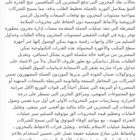
بحالات نفاد المخزون التي تدفع المشترين إلى المنافسين. تتيح القدرة على
التنبؤ بسلاسل التوريد بالجملة تخطيط الطلب بدقة، مما يسمح للشركات
بمواءمة مستويات المخزون مع توقعات المبيعات والجدول الزمني
الترويجية والأنماط الموسمية دون الحفاظ على مخزونات السلامة
المفرطة التي تنفذ عمليات الجملة المتقدمة منصات إدارة مخزون متطورة
توفر رؤية في الوقت الحقيقي لمستويات المخزون وحالة الطلبات وجداول
التسليم من خلال واجهات رقمية بديهية يمكن الوصول إليها عبر أجهزة
سطح المكتب والأجهزة المحمولة. هذه القدرات التكنولوجية تمكن
المشترين من مراقبة حالة سلسلة التوريد بشكل استباقي، وتعديل
الطلبات بشكل ديناميكي مع تطور ظروف الأعمال بدلاً من الاعتماد على
جداول شراء صارمة تفتقر إلى الاستجابة لديناميات السوق الفعلية.
بروتوكولات ضمان الجودة التي يديرها الموردون الجملة المشهورون تحمي
الشركات من المخاطر السمعة والقانونية المرتبطة بالمنتجات المنتهية أو
المتضررة أو المزيفة التي تتسلل أحياناً إلى قنوات التوزيع الأقل صرامة.
تتبع المجموعات المنهجي، ومرافق التخزين التي تسيطر على درجة
الحرارة، وممارسات تدوير المخزونات الأولى في أول مرة تضمن وصول
المنتجات إلى المشترين في حالة مثالية مع أقصى عمر متبقي، وتقليل
النفايات وتعظيم قيمة المخزونات الق موثوقية التسليم تميز عمليات
التجزئة المهنية ، مع مواعيد الوفاء الموثوق بها التي تسمح للشركات
بتخطيط عمليات الاستلام بكفاءة ، وتقليل فترات الاحتفاظ بالمخزون ،
والحفاظ على نماذج تشغيلية خفيفة تعمل على تحسين استخدام تتلاءم
ترتيبات التسليم المرنة مع متطلبات الأعمال المتنوعة ، من الشحنات