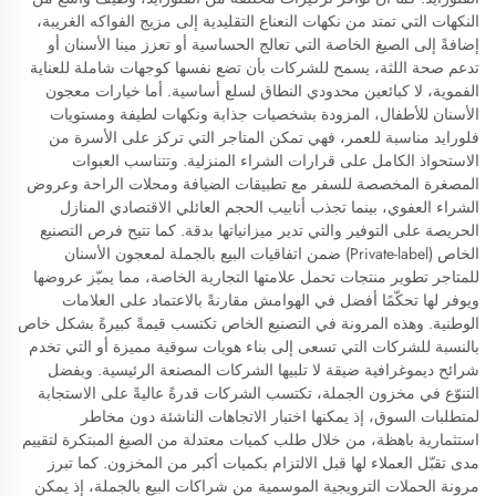
النكهات التي تمتد من نكهات النعناع التقليدية إلى مزيج الفواكه الغريبة،
إضافةً إلى الصيغ الخاصة التي تعالج الحساسية أو تعزز مينا الأسنان أو
تدعم صحة اللثة، يسمح للشركات بأن تضع نفسها كوجهات شاملة للعناية
الفموية، لا كبائعين محدودي النطاق لسلع أساسية. أما خيارات معجون
الأسنان للأطفال، المزودة بشخصيات جذابة ونكهات لطيفة ومستويات
فلورايد مناسبة للعمر، فهي تمكن المتاجر التي تركز على الأسرة من
الاستحواذ الكامل على قرارات الشراء المنزلية. وتتناسب العبوات
المصغرة المخصصة للسفر مع تطبيقات الضيافة ومحلات الراحة وعروض
الشراء العفوي، بينما تجذب أنابيب الحجم العائلي الاقتصادي المنازل
الحريصة على التوفير والتي تدير ميزانياتها بدقة. كما تتيح فرص التصنيع
الخاص (Private-label) ضمن اتفاقيات البيع بالجملة لمعجون الأسنان
للمتاجر تطوير منتجات تحمل علامتها التجارية الخاصة، مما يميّز عروضها
ويوفر لها تحكّمًا أفضل في الهوامش مقارنةً بالاعتماد على العلامات
الوطنية. وهذه المرونة في التصنيع الخاص تكتسب قيمةً كبيرةً بشكل خاص
بالنسبة للشركات التي تسعى إلى بناء هويات سوقية مميزة أو التي تخدم
شرائح ديموغرافية ضيقة لا تلبيها الشركات المصنعة الرئيسية. وبفضل
التنوّع في مخزون الجملة، تكتسب الشركات قدرةً عاليةً على الاستجابة
لمتطلبات السوق، إذ يمكنها اختبار الاتجاهات الناشئة دون مخاطر
استثمارية باهظة، من خلال طلب كميات معتدلة من الصيغ المبتكرة لتقييم
مدى تقبّل العملاء لها قبل الالتزام بكميات أكبر من المخزون. كما تبرز
مرونة الحملات الترويجية الموسمية من شراكات البيع بالجملة، إذ يمكن