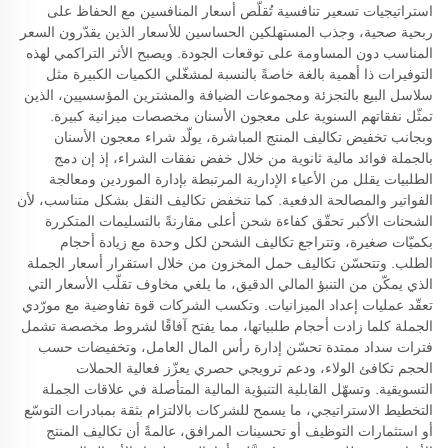
استراتيجيات تسعير تنافسية تُقلّص أسعار المنافسين مع الحفاظ على
ربحية صحية، وجذب المستهلكين الحساسين للأسعار الذين يقدّرون السعر
المناسب دون المساومة على توقعات الجودة. ويصبح الأثر التراكمي لهذه
التوفيرات ذا أهمية بالغة خاصةً بالنسبة لمشغّلي الكميات الكبيرة مثل
سلاسل البيع بالتجزئة ومجموعات الضيافة والمشترين المؤسسيين، الذين
تمثّل نفقاتهم السنوية على معجون الأسنان مخصصات ميزانية كبيرة.
وبجانب تخفيض تكاليف المنتج المباشرة، يولّد شراء معجون الأسنان
بالجملة فوائد مالية ثانوية من خلال خفض نفقات الشراء، إذ إن دمج
الطلبيات يقلل من الأعباء الإدارية المرتبطة بإدارة الموردين ومعالجة
الفواتير والمصالحة الدفعية. كما تنخفض تكاليف النقل بشكل متناسب، لأن
الشحنات الأكبر تحقّق كفاءة شحن أعلى مقارنةً بالتسليمات المتكررة
بكميّات صغيرة، وتتراجع تكاليف الشحن لكل وحدة مع زيادة أحجام
الطلب. وتتحسّن تكاليف حمل المخزون من خلال استقرار أسعار الجملة
الذي يمكّن من التنبؤ المالي الدقيق، ما يلغي مخاوف تقلّب الأسعار التي
تعقّد عمليات إعداد الميزانيات. وتكسب الشركات قوة تفاوضية مع مورّدي
الجملة كلما زادت أحجام طلبياتها، مما يفتح آفاقًا لشروط مخصصة تشمل
فترات سداد ممتدة تحسّن إدارة رأس المال العامل، وتخفيضات حسب
الحجم تكافئ الولاء، ودعم ترويجي حصري يعزّز فعالية الحملات
التسويقية. وتسهّل القابلية التنبؤية المالية المتأصلة في علاقات الجملة
التخطيط الاستراتيجي، ما يسمح للشركات بالالتزام بثقة بمبادرات التوسّع
أو استثمارات التوظيف أو تحسينات المرافق، عالمةً أن تكاليف المنتج