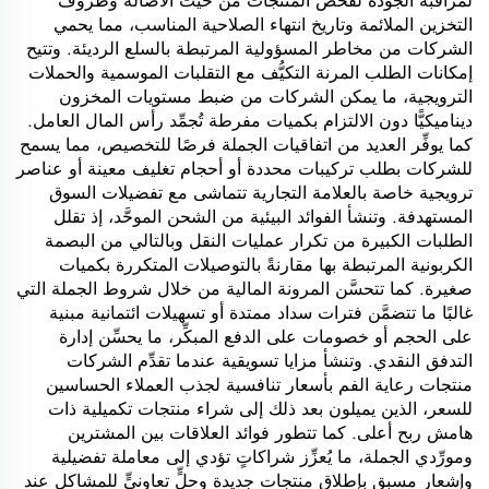
لمراقبة الجودة لفحص المنتجات من حيث الأصالة وظروف
التخزين الملائمة وتاريخ انتهاء الصلاحية المناسب، مما يحمي
الشركات من مخاطر المسؤولية المرتبطة بالسلع الرديئة. وتتيح
إمكانات الطلب المرنة التكيُّف مع التقلبات الموسمية والحملات
الترويجية، ما يمكن الشركات من ضبط مستويات المخزون
ديناميكيًّا دون الالتزام بكميات مفرطة تُجمِّد رأس المال العامل.
كما يوفِّر العديد من اتفاقيات الجملة فرصًا للتخصيص، مما يسمح
للشركات بطلب تركيبات محددة أو أحجام تغليف معينة أو عناصر
ترويجية خاصة بالعلامة التجارية تتماشى مع تفضيلات السوق
المستهدفة. وتنشأ الفوائد البيئية من الشحن الموحَّد، إذ تقلل
الطلبات الكبيرة من تكرار عمليات النقل وبالتالي من البصمة
الكربونية المرتبطة بها مقارنةً بالتوصيلات المتكررة بكميات
صغيرة. كما تتحسَّن المرونة المالية من خلال شروط الجملة التي
غالبًا ما تتضمَّن فترات سداد ممتدة أو تسهيلات ائتمانية مبنية
على الحجم أو خصومات على الدفع المبكِّر، ما يحسِّن إدارة
التدفق النقدي. وتنشأ مزايا تسويقية عندما تقدِّم الشركات
منتجات رعاية الفم بأسعار تنافسية لجذب العملاء الحساسين
للسعر، الذين يميلون بعد ذلك إلى شراء منتجات تكميلية ذات
هامش ربح أعلى. كما تتطور فوائد العلاقات بين المشترين
ومورِّدي الجملة، ما يُعزِّز شراكاتٍ تؤدي إلى معاملة تفضيلية
وإشعار مسبق بإطلاق منتجات جديدة وحلٍّ تعاونيٍّ للمشاكل عند