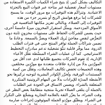
التكاليف بشكل كبير، إذ يتيح شراء الكميات الكبيرة الاستفادة من
مستويات أسعار تفضيلية غير متاحة عبر قنوات البيع بالتجزئة
الاعتيادية. وتتراكَم هذه التوفيرات مع مرور الوقت، ما يسمح
للشركات إما برفع هوامش الربح أو بتمرير جزء من هذه
التوفيرات إلى العملاء، وبالتالي تعزيز مكانتها التنافسية في
الأسواق المزدحمة. ويمثِّل استقرار المخزون ميزةً حاسمةً أخرى،
حيث يضمن للشركات الحفاظ على مستويات مخزونٍ ثابتة دون
التعرُّض لنقصٍ مفاجئٍ يُربِك العملاء ويضرُّ بالسمعة. وعادةً ما
تضمن شراكات الجملة توافر المنتج حتى في فترات الطلب
الذروة، مما يوفِّر قابلية تنبُّؤ تشغيلية تدعم مبادرات التخطيط
الاستراتيجي. كما أن عمليات الشراء المبسَّطة تقلِّل الأعباء
الإدارية، إذ تقوم الشركات بتجميع طلباتها لدى عدد أقل من
المورِّدين بدلًا من إدارة علاقات متعددة مع مورِّدين مختلفين.
وهذه التجميعات تخفض تكاليف المعاملات، وتقلِّل من كمية
المستندات الورقية، وتُحرِّر الكوادر البشرية لتوجيه تركيزها نحو
الأنشطة المدرّة للإيرادات بدلًا من المهام الروتينية المتكررة
المتعلقة بالشراء. ويضمن الاتساق في الجودة عبر الطلبات
بالجملة أن يتلقى العملاء تجربةً منتجية متطابقةً بغض النظر عن
وقت الشراء، ما يعزِّز الثقة بالعلامة التجارية ويشجِّع على التكرار
في الشراء. ويطبِّق مورِّدو الجملة الموثوقون إجراءات صارمة