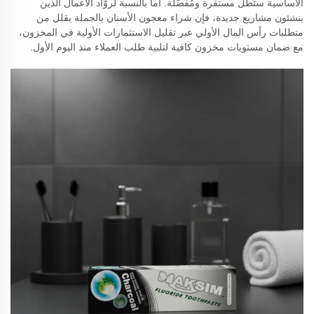
الأساسية ستظل مستقرة ومُفضَّلة. أما بالنسبة لروّاد الأعمال الذين
ينشئون مشاريع جديدة، فإن شراء معجون الأسنان بالجملة يقلل من
متطلبات رأس المال الأولي عبر تقليل الاستثمارات الأولية في المخزون،
مع ضمان مستويات مخزون كافية لتلبية طلب العملاء منذ اليوم الأول.