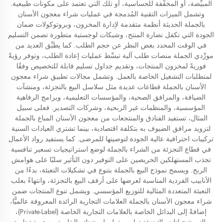
المبيِّضة، أو المخفِّفة للحساسية، أو تلك التي تعتمد على مكونات طبيعية.
وتشمل الميزات التقنية المُدمجة في عمليات شراء معجون الأسنان
بالجملة الحديثة أنظمة متقدمة لإدارة المخزون، وبروتوكولات ضمان
الجودة التي تكفل نضارة المنتج، وشبكات لوجستية متطورة تضمن التسليم
في الوقت المحدد بغض النظر عن حجم الطلب. كما يطبِّق العديد من
مورِّدي الجملة منصات طلب آلية تبسِّط عمليات إعادة الطلب، وتوفر رؤيةً
فوريةً لمخزون المنتجات، وتقديم جداول تسليم قابلة للتخصيص وفقًا
لمتطلبات التشغيل الخاصة بالعمل. وتشمل مجالات تطبيق شراء معجون
الأسنان بالجملة قطاعات عديدة مثل سلاسل البيع بالتجزئة، ومنشآت
الضيافة، والمرافق الصحية، والمؤسسات التعليمية، وبرامج الرفاهية
المؤسسية، والمنظمات غير الربحية، وشركات التصدير. فعلى سبيل
المثال، تستفيد الفنادق والمنتجعات من معجون الأسنان المباع بالجملة
لتزويد مرافق الضيوف به بتكلفة اقتصادية، بينما تشتري العيادات السنية
تركيبات احترافية عالية الجودة لتوصيتها للمرضى. كما يستفيد رواد الأعمال
في قطاع التجزئة من الشراء بالجملة لوضع استراتيجيات تسعير تنافسية
تجذب المستهلكين الحريصين على التوفير دون التأثير سلبًا على هوامش
الربح. ويسمح نموذج البيع بالجملة بتنوع في تشكيلات التعبئة، بدءًا من
الأنابيب الفردية المناسبة لعرضها على أرفف البيع بالتجزئة، وانتهاءً بعلب
التعبئة المتعددة المثالية للتوزيع المؤسسي. ويشمل تنوع المنتجات ضمن
شراء معجون الأسنان بالجملة العلامات التجارية الرائدة المعروفة عالميًّا،
إضافةً إلى البدائل الخاصة بالعلامات التجارية الخاصة (Private-Label)،