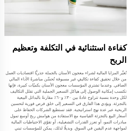
كفاءة استثنائية في التكلفة وتعظيم
الربح
تُغيِّر المزايا المالية لشراء معجون الأسنان بالجملة جذريًّا اقتصاديات العمل
من خلال تحقيق كفاءة تكاليفٍ غير مسبوقة تُحسِّن مباشرةً الأداء المالي
الصافي. وعندما تشتري المؤسسات معجون الأسنان بكميّات كبيرة، فإنها
تكتسب إمكانية الوصول إلى هياكل التسعير الجملية التي تقلل التكاليف
لكل وحدة بنسبة تتراوح عادةً بين ٣٠٪ و٦٠٪ مقارنةً بالبدائل البيعية
بالتجزئة. ويؤدي هذا الفارق في التسعير إلى خلق فرص فورية لتحسين
الربحية عبر عدة نهج استراتيجية. فقد تستطيع الشركات الحفاظ على
أسعار البيع بالتجزئة القياسية مع الاستفادة من هوامش ربح أوسع تمول
مبادرات النمو، أو تعزز القدرات التشغيلية، أو تقوّي الاحتياطيات المالية
لمواجهة عدم اليقين في السوق. وبديلًا لذلك، يمكن للمؤسسات تبني