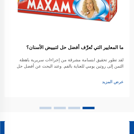
ما المعايير التي تُعرِّف أفضل حل لتبييض الأسنان؟
لقد تطور تحقيق ابتسامة مشرقة من إجراءات سريرية باهظة
الثمن إلى روتين يومي للعناية بالفم. وعند البحث عن أفضل حل
لتبييض الأسنان الذي يتناسب مع نمط حياة مزدحم، يتجه معظم
المستهلكين الآن نحو أدوات التبييض المتقدمة مثل فرشاة
عرض المزيد
الأسنان...