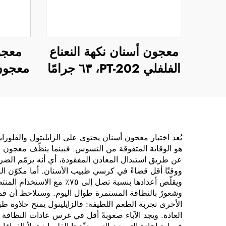
معجون أسنان نكهة النعناع
معجو
الفلفلي PT-202، ٦٣ جرامًا
معجون 
يُعد اختيار معجون أسنان يحتوي على الزايليتول والفلوراي
هو الوقاية المتفوقة من التسوس. فبينما ينظّف معجون ال
عن طريق استبدال المعادن المفقودة، أي أنه يرمّم الضرر
ووقتًا أقل قضاءً في كرسي طبيب الأسنان. أما مكوّن الزاي
ويقلّص أعدادها بنسبة تصل 
وشعورٌ بالنظافة المستمرة طوال اليوم. وستلاحظ أن فمك
الأخرى تجربة الطعم اللطيفة: فالزايليتول يمنح حلاوة طب
العادة. ويجد الآباء صعوبةً أقل في غرس عادات النظافة ال