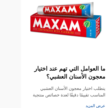
ما العوامل التي تهم عند اختيار
لماذ
معجون الأسنان العشبي؟
العش
يتطلب اختيار معجون الأسنان العشبي
يشهد س
المناسب تقييمًا دقيقًا لعدة خصائص منتجية
ملحوظ
تؤثر مباشرةً على نتائج العناية بالفم، وتجربة
متزايد
عرض المزيد
عرض ا