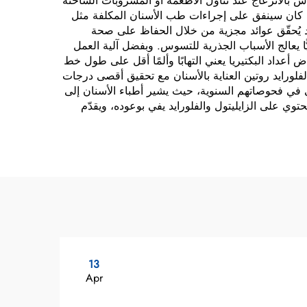
حساس بالانزعاج عند تناول الأطعمة أو المشروبات الساخنة
 الذي كان سينفق على إجراءات طب الأسنان المكلفة مثل
يد يُحقّق عوائد مجزية من خلال الحفاظ على صحة
ا يعالج الأسباب الجذرية للتسوس. وبفضل آلية العمل
عداد البكتيريا يعني التهابًا وألمًا أقل على طول خط
الفلورايد روتين العناية بالأسنان مع تحقيق أقصى درجات
ي في فحوصاتهم السنوية، حيث يشير أطباء الأسنان إلى
وي على الزايليتول والفلورايد يفي بوعوده، ويقدّم
13
Apr