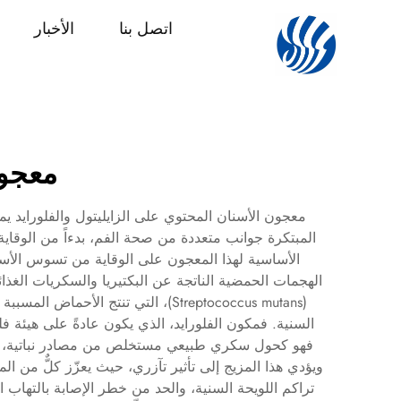
اتصل بنا
الأخبار
معجون
معجون الأسنان المحتوي على الزايليتول والفلورايد يمثل
المبتكرة جوانب متعددة من صحة الفم، بدءاً من الوقاية 
الأساسية لهذا المعجون على الوقاية من تسوس الأسنان
الهجمات الحمضية الناتجة عن البكتيريا والسكريات الغذائي
(Streptococcus mutans)، التي تنتج
السنية. فمكون الفلورايد، الذي يكون عادةً على هيئة ف
فهو كحول سكري طبيعي مستخلص من مصادر نباتية، ولا يمك
ويؤدي هذا المزيج إلى تأثير تآزري، حيث يعزّز كلٌّ من ا