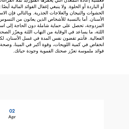
فعملية إعادة التمعدن التي يحفّزها الفلورايد تملأ الفراغ
أو الباردة أو الحلوة. ولا ينبغي إغفال الفوائد المالية
الحشوات والتيجان والعلاجات الجذرية. وبالتالي فإن الا
الأسنان. أما بالنسبة للأشخاص الذين يعانون من التسوس 
المزدوجة، تحصل على حماية شاملة دون الحاجة إلى استخدا
اللثة، ما يساعد في الوقاية من التهاب اللثة ويعزّز الصح
الفعالية. فأنتم تقضون نفس المدة في غسل الأسنان، لكن
انخفاض في كمية اللويحات، وقوة أكبر في المينا، وصحة أف
فوائد ملموسة تعزّز صحتك الفموية وجودة حياتك.
02
Apr