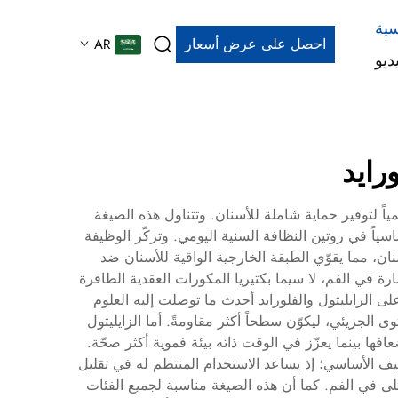
سية
احصل على عرض أسعار
AR
ديو
رايد
مياً لتوفير حماية شاملة للأسنان. وتتناول هذه الصيغة
سياً في روتين النظافة السنية اليومي. وتركّز الوظيفة
ان، مما يقوّي الطبقة الخارجية الواقية للأسنان ضد
ارة في الفم، لا سيما بكتيريا المكورات العقدية الطافرة
محتوي على الزايليتول والفلورايد أحدث ما توصلت إليه العلوم
الجزيئي، ليكوّن سطحاً أكثر مقاومةً. أما الزايليتول
ها بينما يعزّز في الوقت ذاته بيئة فموية أكثر صحّة.
نظيف الأساسي؛ إذ يساعد الاستخدام المنتظم له في تقليل
السنية، والحد من خطر الإصابة بالتهاب اللثة، وتنقية النفس، والحفاظ على مستويات درجة الحموضة (pH) المثلى في الفم. كما أن هذه الصيغة مناسبة لجميع الفئات