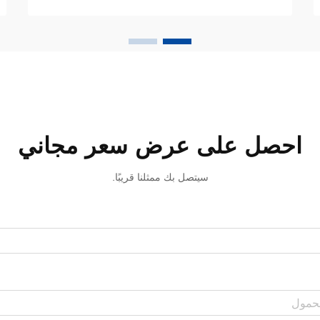
تحوِّل مينا الأسنان المصطبغ إلى ابتسامة أكثر
إشراقًا. وقد تطوَّر تبييض الأسنان من طرق
بدائية...
احصل على عرض سعر مجاني
سيتصل بك ممثلنا قريبًا.