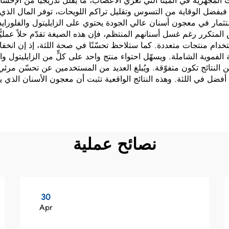
ات المجهرية في المينا التي تعرّي الأعصاب، ما يقلّل تدريجيًّا من الإ
 أيضًا: فبفضل الوقاية من التسوس وتقليل تراكم اللويحات، توفر المال
ستثمار في معجون أسنان عالي الجودة يحتوي على الزايليتول والفلورا
المتكرر رغم غسل أسنانهم المنتظم، فإن هذه الصيغة تقدّم حلاً عمليًّ
م منتجات متعددة. كما ستلاحظ تحسّنًا في صحة اللثة، إذ إن انخفاض أ
ة الفموية الشاملة. ويسهّل احتواء منتج واحد على كلٍّ من الزايليتول و
 النتائج تكون متفوّقة. ويُبلغ العديد من المستخدمين عن تحسّن مرئ
ضل في اللثة. وهذه النتائج الواقعية تثبت أن معجون الأسنان الذي يحت
نصائح عملية
30
Apr