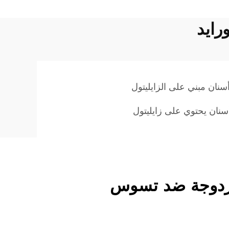
رايد
نان مبني على الزايليتول
نان يحتوي على زايليتول
لمزدوجة ضد تسوس