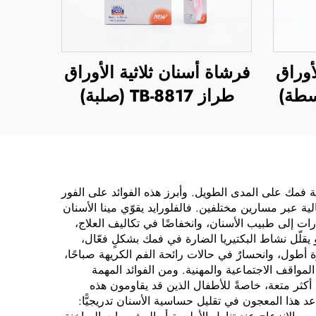
أوراق
فرشاة أسنان ثلاثية الأوراق
طراز TB-8817 (صلبة)
صحة فمك على المدى الطويل. وأبرز هذه الفوائد على الفور
ة عبر مسارين مختلفين. فالفلورايد يقوّي مينا الأسنان
رات إلى طبيب الأسنان، وانخفاضًا في تكاليف العلاج،
 يقلّل نشاط البكتيريا الضارة في فمك بشكلٍ فعّال،
ٌ يدوم لفترة أطول، وانحسارٌ في حالات رائحة الفم الكريهة صباحًا،
واقف الاجتماعية والمهنية. ومن الفوائد المهمة
 أكثر متعة، خاصةً للأطفال الذين قد يقاومون هذه
عد هذا المعجون في تقليل حساسية الأسنان تدريجيًّا: