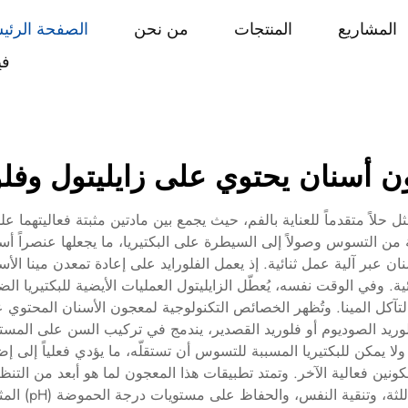
المشاريع
المنتجات
من نحن
الصفحة الرئي
في
 أسنان يحتوي على زايليتول وفلو
 حلاً متقدماً للعناية بالفم، حيث يجمع بين مادتين مثبتة فعاليتهما عل
من التسوس وصولاً إلى السيطرة على البكتيريا، ما يجعلها عنصراً أسا
 عبر آلية عمل ثنائية. إذ يعمل الفلورايد على إعادة تمعدن مينا الأسن
ة. وفي الوقت نفسه، يُعطّل الزايليتول العمليات الأيضية للبكتيريا الض
 الأحماض المسببة لتآكل المينا. وتُظهر الخصائص التكنولوجية لمعجون الأسنان ال
لوريد الصوديوم أو فلوريد القصدير، يندمج في تركيب السن على المستوى 
ن للبكتيريا المسببة للتسوس أن تستقلّه، ما يؤدي فعلياً إلى إضعاف
لمكونين فعالية الآخر. وتمتد تطبيقات هذا المعجون لما هو أبعد من الت
تراكم اللويحة 