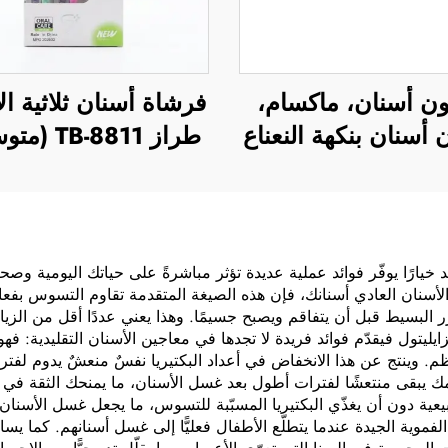
ن أسنان، ماكسام،
فرشاة أسنان ثلاثية ال
أسنان بنكهة النعناع
طراز TB-8811 (متوسطة)
د خيارًا يوفّر فوائد عملية عديدة تؤثر مباشرةً على حياتك اليومية و
أسنان العادي أسنانك، فإن هذه الصيغة المتقدمة تقاوم التسوس بفعالي
 البسيط قبل أن يتفاقم ويصبح جسيمًا. وهذا يعني عددًا أقل من الزيا
ليتول فيقدّم فوائد فريدة لا تجدها في معاجين الأسنان التقليدية: فهو
إلى ٧٥٪ مع الاستخدام المنتظم. وينتج عن هذا الانخفاض في أعداد البكتيريا نفسٌ منعش
 يبقى منتعشًا لفترات أطول بعد غسل الأسنان، ما يمنحك الثقة في الم
يعية دون أن يغذّي البكتيريا المسبّبة للتسوس، ما يجعل غسل الأسنان
فموية الجيدة عندما يتطلّع الأطفال فعليًّا إلى غسل أسنانهم. كما يسا