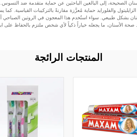
أسنان الصحيحة، إلى البالغين الباحثين عن حماية متقدمة ضد التسوس
ايليتول والفلورايد حماية مُعزَّزة مقارنةً بالتركيبات القياسية. كما
أسنان بشكل طبيعي. سواء استُخدم هذا المعجون في الروتين الصباحي أو 
د صحة الأسنان، ما يجعله خياراً ذكياً لأي شخص ملتزم بالحفاظ على اب
المنتجات الرائجة