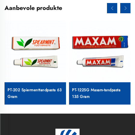
Aanbevole produkte
PT-202 Spiermenttandpasta 63
PT-122SG Maxam-tandpasta
Gram
135 Gram