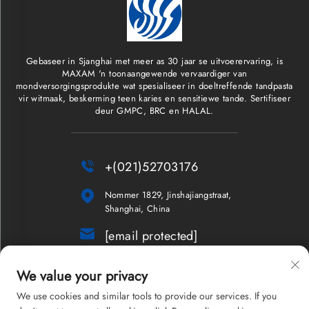
Gebaseer in Sjanghai met meer as 30 jaar se uitvoerervaring, is
MAXAM 'n toonaangewende vervaardiger van
mondversorgingsprodukte wat spesialiseer in doeltreffende tandpasta
vir witmaak, beskerming teen karies en sensitiewe tande. Sertifiseer
deur GMPC, BRC en HALAL.

+(021)52703176

Nommer 1829, Jinshajiangstraat,
Shanghai, China

[email protected]
Nuusbrief
We value your privacy
We use cookies and similar tools to provide our services. If you