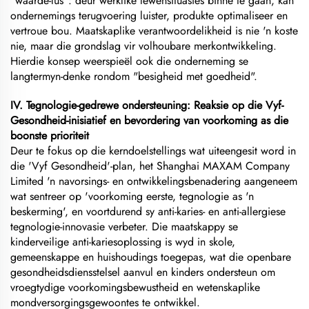
"waarde-lus": deur werklike lewensituasies binne te gaan, kan
ondernemings terugvoering luister, produkte optimaliseer en
vertroue bou. Maatskaplike verantwoordelikheid is nie 'n koste
nie, maar die grondslag vir volhoubare merkontwikkeling.
Hierdie konsep weerspieël ook die onderneming se
langtermyn-denke rondom "besigheid met goedheid".
IV. Tegnologie-gedrewe ondersteuning: Reaksie op die Vyf-
Gesondheid-inisiatief en bevordering van voorkoming as die
boonste prioriteit
Deur te fokus op die kerndoelstellings wat uiteengesit word in
die 'Vyf Gesondheid'-plan, het Shanghai MAXAM Company
Limited 'n navorsings- en ontwikkelingsbenadering aangeneem
wat sentreer op 'voorkoming eerste, tegnologie as 'n
beskerming', en voortdurend sy anti-karies- en anti-allergiese
tegnologie-innovasie verbeter. Die maatskappy se
kinderveilige anti-kariesoplossing is wyd in skole,
gemeenskappe en huishoudings toegepas, wat die openbare
gesondheidsdiensstelsel aanvul en kinders ondersteun om
vroegtydige voorkomingsbewustheid en wetenskaplike
mondversorgingsgewoontes te ontwikkel.