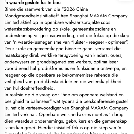
’n waarde-geslote lus te bou
Binne die raamwerk van die "2026 China
Mondgesondheidsinitiatief" tree Shanghai MAXAM Company
Limited aktief op in openbare welvaartsprojekte soos
wetenskapsbevordering op skole, gemeenskapsdiens en
ondersteuning vir gesinsopvoeding, met die fokus op die skep
van 'n waarde-lusmeganisme van "luister - reageer - optimeer".
Deur skole en gemeenskappe binne te gaan, versamel die
maatskappy direk werklike terugvoering van kinders, ouers,
onderwysers en grondslag-mediese werkers, optimaliseer
voortdurend hul produkformules en funksionele ontwerpe, en
reageer op die openbare se bekommernisse rakende die
veiligheid van produkbestanddele en die wetenskaplikheid
van hul doeltreffendheid.
In reaksie op die vraag oor "hoe om openbare welstand en
besigheid te balanseer" wat tydens die perskonferensie gestel
is, het die verteenwoordiger van Shanghai MAXAM Company
Limited verklaar: Openbare welstand-aksies moet as 'n brug
dien waardeur ondernemings, gebruikers en die gemeenskap
saam kan groei. Hierdie inisiatief fokus op die skep van 'n