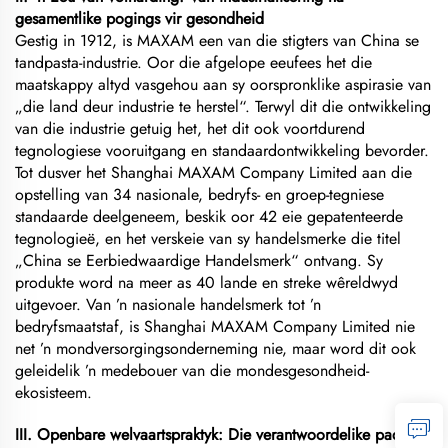
gesamentlike pogings vir gesondheid
Gestig in 1912, is MAXAM een van die stigters van China se
tandpasta-industrie. Oor die afgelope eeufees het die
maatskappy altyd vasgehou aan sy oorspronklike aspirasie van
„die land deur industrie te herstel“. Terwyl dit die ontwikkeling
van die industrie getuig het, het dit ook voortdurend
tegnologiese vooruitgang en standaardontwikkeling bevorder.
Tot dusver het Shanghai MAXAM Company Limited aan die
opstelling van 34 nasionale, bedryfs- en groep-tegniese
standaarde deelgeneem, beskik oor 42 eie gepatenteerde
tegnologieë, en het verskeie van sy handelsmerke die titel
„China se Eerbiedwaardige Handelsmerk“ ontvang. Sy
produkte word na meer as 40 lande en streke wêreldwyd
uitgevoer. Van ’n nasionale handelsmerk tot ’n
bedryfsmaatstaf, is Shanghai MAXAM Company Limited nie
net ’n mondversorgingsonderneming nie, maar word dit ook
geleidelik ’n medebouer van die mondesgesondheid-
ekosisteem.
III. Openbare welvaartspraktyk: Die verantwoordelike pad om