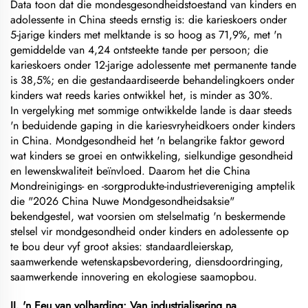
Data toon dat die mondesgesondheidstoestand van kinders en
adolessente in China steeds ernstig is: die karieskoers onder
5-jarige kinders met melktande is so hoog as 71,9%, met 'n
gemiddelde van 4,24 ontsteekte tande per persoon; die
karieskoers onder 12-jarige adolessente met permanente tande
is 38,5%; en die gestandaardiseerde behandelingkoers onder
kinders wat reeds karies ontwikkel het, is minder as 30%.
In vergelyking met sommige ontwikkelde lande is daar steeds
'n beduidende gaping in die kariesvryheidkoers onder kinders
in China. Mondgesondheid het 'n belangrike faktor geword
wat kinders se groei en ontwikkeling, sielkundige gesondheid
en lewenskwaliteit beïnvloed. Daarom het die China
Mondreinigings- en -sorgprodukte-industrievereniging amptelik
die "2026 China Nuwe Mondgesondheidsaksie"
bekendgestel, wat voorsien om stelselmatig 'n beskermende
stelsel vir mondgesondheid onder kinders en adolessente op
te bou deur vyf groot aksies: standaardleierskap,
saamwerkende wetenskapsbevordering, diensdoordringing,
saamwerkende innovering en ekologiese saamopbou.
II. 'n Eeu van volharding: Van industrialisering na