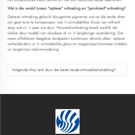
Wat is die verskil tussen "optiese" witmaking en "peroksied"-witmaking?
Optiese witmaking gebruik blougetinte pigmente wat op die tande afset
om geel tone te kompenseer, wat 'n onmiddellike illusie van witheid
skep wat vir 'n paar ure duur. Peroxied-witmaking breek werklik die
vlekke deur middel van oksidasie af vir 'n langdurige verandering. Die
mees effektiewe daaglikse tandpasta's kombineer dikwels albei: optiese
verhelderders vir 'n onmiddellike glans en meganiese/chemiese middels
vir langtermyn-vlekverwydering.
Volgende:
Hoe lank duur die beste tande-witmaakbehandeling?