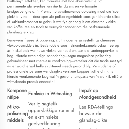
korttermyn effektief, kan formules met hoë abrasiwiteit lei tot
permanente glansverlies van die tandglans en verhoogde
tandgevoeligheid. 'n Premiumprys-witmakende oplossing moet die 'soet
plekkie' vind — deur spesiale poliseringmiddels soos gehidreerde silica
of kalsiumkarbonaat te gebruik wat fyn genoeg is om eksterne vlekke
van koffie, tee en tabak te verwyder sonder om die beskermende
glanslaag te krap.
Benewens fisiese skrobbering, sluit moderne samestellings chemiese
vlekoplosmiddels in. Bestanddele soos natriumheksametafosfaat tree op
as 'n skuilplek wat nuwe vlekke verhoed om aan die tandeoppervlak te
heg. Hierdie tweeledige benadering—sagte meganiese polisering
gekombineer met chemiese voorkoming—verseker dat die tande met tyd
witter word terwyl hulle struktureel steeds gesond bly. Vir studente of
professionele persone wat daagliks verskeie koppies koffie drink, is
hierdie voorkomende laag wat 'n gewone tandpasta van 'n werklik elitêre
witmakende produk onderskei.
Kompone
Impak op
Funksie in Witmaking
nttipe
Mondgesondheid
Verlig sagtelik
Mikro-
Lae RDA-tellings
oppervlakkige rommel
polisering
bewaar die
en ekstrinsieke
middels
glanslag-dikte
geelverkleuring