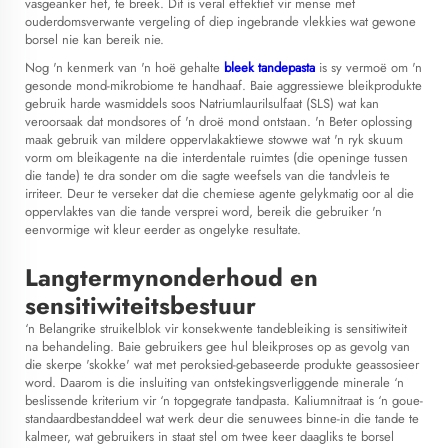
vasgeanker het, te breek. Dit is veral effektief vir mense met
ouderdomsverwante vergeling of diep ingebrande vlekkies wat gewone
borsel nie kan bereik nie.
Nog 'n kenmerk van 'n hoë gehalte
bleek tandepasta
is sy vermoë om 'n
gesonde mond-mikrobiome te handhaaf. Baie aggressiewe bleikprodukte
gebruik harde wasmiddels soos Natriumlaurilsulfaat (SLS) wat kan
veroorsaak dat mondsores of 'n droë mond ontstaan. 'n Beter oplossing
maak gebruik van mildere oppervlakaktiewe stowwe wat 'n ryk skuum
vorm om bleikagente na die interdentale ruimtes (die openinge tussen
die tande) te dra sonder om die sagte weefsels van die tandvleis te
irriteer. Deur te verseker dat die chemiese agente gelykmatig oor al die
oppervlaktes van die tande versprei word, bereik die gebruiker 'n
eenvormige wit kleur eerder as ongelyke resultate.
Langtermynonderhoud en
sensitiwiteitsbestuur
‘n Belangrike struikelblok vir konsekwente tandebleiking is sensitiwiteit
na behandeling. Baie gebruikers gee hul bleikproses op as gevolg van
die skerpe 'skokke' wat met peroksied-gebaseerde produkte geassosieer
word. Daarom is die insluiting van ontstekingsverliggende minerale ‘n
beslissende kriterium vir ‘n topgegrate tandpasta. Kaliumnitraat is ‘n goue-
standaardbestanddeel wat werk deur die senuwees binne-in die tande te
kalmeer, wat gebruikers in staat stel om twee keer daagliks te borsel