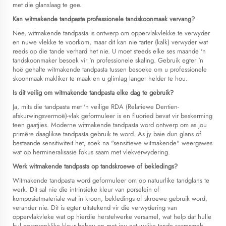
met die glanslaag te gee.
Kan witmakende tandpasta professionele tandskoonmaak vervang?
Nee, witmakende tandpasta is ontwerp om oppervlakvlekke te verwyder
en nuwe vlekke te voorkom, maar dit kan nie tarter (kalk) verwyder wat
reeds op die tande verhard het nie. U moet steeds elke ses maande 'n
tandskoonmaker besoek vir 'n professionele skaling. Gebruik egter 'n
hoë gehalte witmakende tandpasta tussen besoeke om u professionele
skoonmaak makliker te maak en u glimlag langer helder te hou.
Is dit veilig om witmakende tandpasta elke dag te gebruik?
Ja, mits die tandpasta met 'n veilige RDA (Relatiewe Dentien-
afskurwingsvermoë)-vlak geformuleer is en fluoried bevat vir beskerming
teen gaatjies. Moderne witmakende tandpasta word ontwerp om as jou
primêre daaglikse tandpasta gebruik te word. As jy baie dun glans of
bestaande sensitiwiteit het, soek na "sensitiewe witmakende" weergawes
wat op hermineralisasie fokus saam met vlekverwydering.
Werk witmakende tandpasta op tandskroewe of bekledings?
Witmakende tandpasta word geformuleer om op natuurlike tandglans te
werk. Dit sal nie die intrinsieke kleur van porselein of
komposietmateriale wat in kroon, bekledings of skroewe gebruik word,
verander nie. Dit is egter uitstekend vir die verwydering van
oppervlakvleke wat op hierdie herstelwerke versamel, wat help dat hulle
hul oorspronklike kleur behou en met jou natuurlike tande saamsmelt.