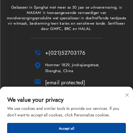
Gebaseer in Sjanghai met meer as 30 jaar se uitvoerervaring, is
MAXAM 'n toonaangewende vervaardiger van
mondversorgingsprodukte wat spesialiseer in doeltreffende tandpasta
vir witmaak, beskerming teen karies en sensitiewe tande. Sertifiseer
deur GMPC, BRC en HALAL.

+(021)52703176

Nommer 1829, Jinshajiangstraat,
Shanghai, China

[email protected]
Nuusbrief
We value your privacy
We use cookies and similar tools to provide our services. If you
don't want to accept all cookies, click Personalize cookies.
Kopiereg © 2026 Shanghai Maxam Company Limited. Alle regte
Accept all