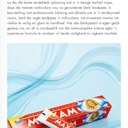
na die
die beste tandebleik
oplossing wat in 'n besige leefstyl inpas,
draai die meeste verbruikers nou na gevorderde bleik tandpasta. In
teenstelling met professionele bleiking wat dikwels ure in 'n tandskynstel
vereis, bied die regte tandpasta 'n volhoubare, nie-invasiewe manier om
vlekke te verlig en glans te handhaaf. Nie alle bleikpasta's is egter gelyk
geskep nie, en dit is noodsaaklik om die wetenskaplike kriteria agter 'n
superieure formule te verstaan vir beide veiligheid en sigbare resultate.