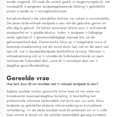
sonder ongemak. Dit maak die produk geskik vir langtermyngebruik, wat
noodsaaklik is aangesien tandpastagebaseerde bleiking ‘n geleidelike
proses is eerder as ‘n oornagtransformasie.
Konsekwentheid is die uiteindelike dryfveer van sukses in mond-estetika.
Die beste tande-witmaak tandpasta is een wat die gebruiker geniet om
elke dag te gebruik. Dit behels sensoriese faktore soos 'n verfrissende
smaakprofiel en 'n gladde tekstuur. Indien 'n tandpasta 'n kalkagtige
residu agterlaat of 'n geneesmiddelagtige nasmaak het, sal die
gehoorsaamheid daal. Premie-merke fokus op 'n hoëgehante munt- of
botaniese smaakervaring wat die mond skoon laat voel en die asem vars
laat ruik, wat 'n standaardtandpasta doeltreffend vervang. Wanneer 'n
witmaakoplossing ook as 'n omvattende holte-beskermende en asem-
verfrissende hulpmiddel dien, word dit 'n onmisbare deel van 'n
daaglikse gesondheidsreëling.
Gereelde vrae
Hoe lank duur dit om resultate met 'n witmaak tandpasta te sien?
Sigbare resultate verskyn gewoonlik binne twee tot vier weke van
konsekwente tweemaal-daaglikse borseling. In teenstelling met
professionele chemiese bleikmiddels wat binne een uur werk, fokus
tandpasta op geleidelike eksterne vlekverwydering en kumulatiewe
verheldering. Vir die beste resultaat word dit aanbeveel om vir 'n volle
twee minute te borsel om die werklike bestanddele genoeg kontaktyd