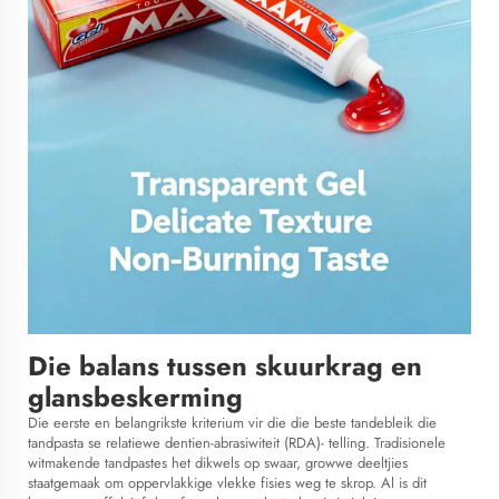
Die balans tussen skuurkrag en
glansbeskerming
Die eerste en belangrikste kriterium vir die
die beste tandebleik
die
tandpasta se relatiewe dentien-abrasiwiteit (RDA)- telling. Tradisionele
witmakende tandpastes het dikwels op swaar, growwe deeltjies
staatgemaak om oppervlakkige vlekke fisies weg te skrop. Al is dit