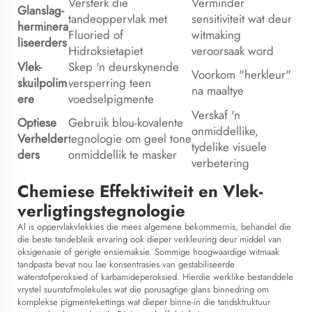
Versterk die
Verminder
Glanslag-
tandeoppervlak met
sensitiviteit wat deur
herminera
Fluoried of
witmaking
liseerders
Hidroksietapiet
veroorsaak word
Vlek-
Skep 'n deurskynende
Voorkom "herkleur"
skuilpolim
versperring teen
na maaltye
ere
voedselpigmente
Verskaf 'n
Optiese
Gebruik blou-kovalente
onmiddellike,
Verhelder
tegnologie om geel tone
tydelike visuele
ders
onmiddellik te masker
verbetering
Chemiese Effektiwiteit en Vlek-
verligtingstegnologie
Al is oppervlakvlekkies die mees algemene bekommernis, behandel die
die beste tandebleik
ervaring ook dieper verkleuring deur middel van
oksigenasie of gerigte ensiemaksie. Sommige hoogwaardige witmaak
tandpasta bevat nou lae konsentrasies van gestabiliseerde
waterstofperoksied of karbamideperoksied. Hierdie werklike bestanddele
vrystel suurstofmolekules wat die porusagtige glans binnedring om
komplekse pigmentekettings wat dieper binne-in die tandsktruktuur