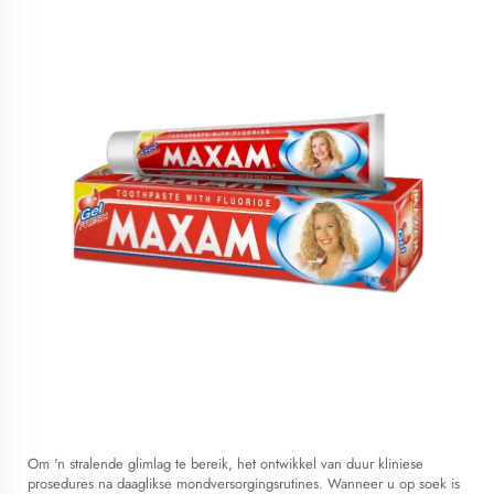
Om 'n stralende glimlag te bereik, het ontwikkel van duur kliniese
prosedures na daaglikse mondversorgingsrutines. Wanneer u op soek is