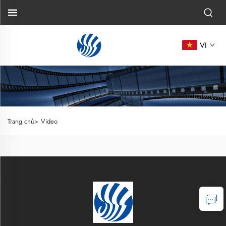
VI
Trang chủ>
Video