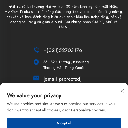
Đặt trụ sở tại Thượng Hải với hơn 30 năm kinh nghiệm xuất khẩu,
MAXAM là nhà sản xuất hàng đầu trong lĩnh vực chăm sóc răng miệng,
chuyên về kem đánh răng hiệu quả cao nhằm làm trắng răng, bảo vệ
chống sâu răng và giảm ê buốt. Đạt chứng nhận GMPC, BRC và
HALAL.

+(021)52703176

Số 1829, Đường Jinshajiang,
Thượng Hải, Trung Quốc

[email protected]
Bản tin
We value your privacy
We use cookies and similar tools to provide our services. If you
don't want to accept all cookies, click Personalize cookies.
Bản quyền © 2026 Công ty TNHH Thượng Hải Maxam. Bảo lưu mọi
Accept all
quyền.