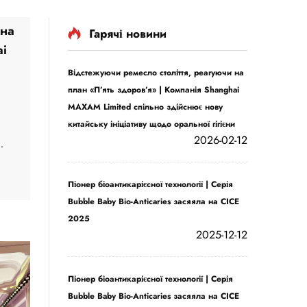
 на
Гарячі новини
ai
Відстежуючи ремесло століття, реагуючи на
и
план «П’ять здоров’я» | Компанія Shanghai
MAXAM Limited спільно здійснює нову
китайську ініціативу щодо оральної гігієни
2026-02-12
го»,
тів
Піонер біоантикарієсної технології | Серія
но
Bubble Baby Bio-Anticaries засяяла на CICE
2025
2025-12-12
Піонер біоантикарієсної технології | Серія
Bubble Baby Bio-Anticaries засяяла на CICE