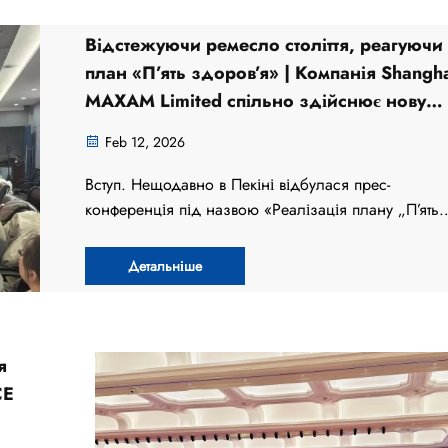
Відстежуючи ремесло століття, реагуючи
план «П’ять здоров’я» | Компанія Shangh
MAXAM Limited спільно здійснює нову
китайську ініціативу щодо оральної гігієн
Feb 12, 2026
Вступ. Нещодавно в Пекіні відбулася прес-
конференція під назвою «Реалізація плану „П’ять
здоров’я“ для забезпечення здорового майбутньо
під час якої Китайська асоціація виробників продук
Детальніше
для очищення та догляду порожнини рота офіцій
запустила ініціативу «Китайська оральна гігієна
2026…»
я
CE