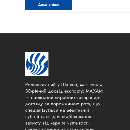
найпопулярніших брендів для співпраці». Цей ре
Детальніше
об’єднує провідні глобальні…
Розташований у Шанхаї, має понад
30-річний досвід експорту; MAXAM
— провідний виробник товарів для
догляду за порожниною рота, що
спеціалізується на ефективній
зубній пасті для відбілювання,
захисту від кари та чутливості.
Сертифікований за стандартами