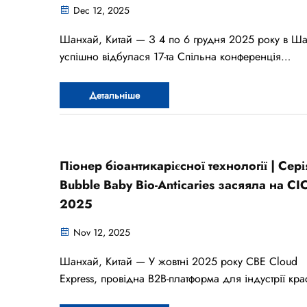
Dec 12, 2025
Шанхай, Китай — З 4 по 6 грудня 2025 року в Ша
успішно відбулася 17-та Спільна конференція
щоденного хімікату п’яти провінцій та одного
муніципалітету та Конференція з розвитку китайськ
Детальніше
міжнародної косметичної промисловості CICE
Піонер біоантикарієсної технології | Сері
Bubble Baby Bio-Anticaries засяяла на CI
2025
Nov 12, 2025
Шанхай, Китай — У жовтні 2025 року CBE Cloud
Express, провідна B2B-платформа для індустрії кра
косметики, опублікувала оновлений «Топ-10 списк