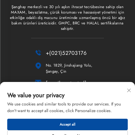
Şanghay merkezli ve 30 yılı aşkın ihracat tecrübesine sahip olan
MAXAM, beyazlatma, çürük koruması ve hassasiyet yönetimi için
etkinliğe odaklı diş macunu üretiminde uzmanlaşmış öncü bir ağız
bakım ürünleri üreticisidir. GMPC, BRC ve HALAL sertifikalarına
sahiptir.

+(021)52703176

No. 1829, Jinshajiang Yolu,
Şangay, Çin

[email protected]
We value your privacy
Bülten
We use cookies and similar tools to provide our services. If you
don't want to accept all cookies, click Personalize cookies.
Accept all
Telif Hakkı © 2026 Shanghai Maxam Şirketi Limited. Tüm hakları saklıdır.
Gizlilik Politikası