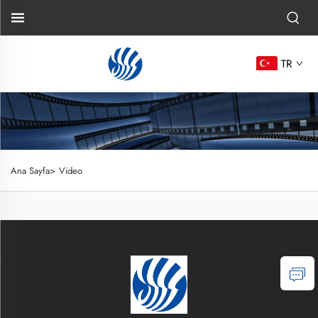
TR
Ana Sayfa>
Video