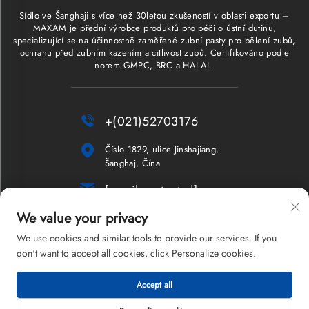
Sídlo ve Šanghaji s více než 30letou zkušeností v oblasti exportu –
MAXAM je přední výrobce produktů pro péči o ústní dutinu,
specializující se na účinnostně zaměřené zubní pasty pro bělení zubů,
ochranu před zubním kazením a citlivost zubů. Certifikováno podle
norem GMPC, BRC a HALAL.

+(021)52703176

Číslo 1829, ulice Jinshajiang,
Šanghaj, Čína

[email protected]
We value your privacy
Newsletter
We use cookies and similar tools to provide our services. If you
don't want to accept all cookies, click Personalize cookies.
Accept all
Všechna práva vyhrazena © 2026 Shanghai Maxam Company Limited.
Zásady ochrany soukromí