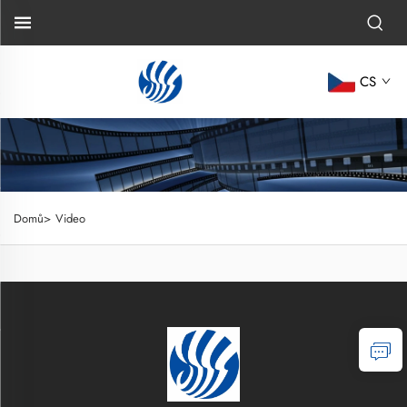
CS
Domů>
Video