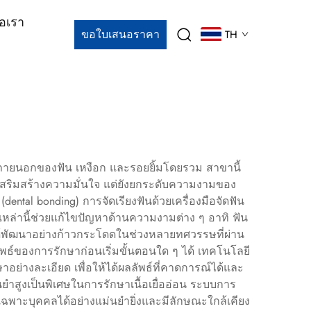
่อเรา
ขอใบเสนอราคา
TH
ะภายนอกของฟัน เหงือก และรอยยิ้มโดยรวม สาขานี้
ต่เสริมสร้างความมั่นใจ แต่ยังยกระดับความงามของ
ental bonding) การจัดเรียงฟันด้วยเครื่องมือจัดฟัน
เหล่านี้ช่วยแก้ไขปัญหาด้านความงามต่าง ๆ อาทิ ฟัน
มได้พัฒนาอย่างก้าวกระโดดในช่วงหลายทศวรรษที่ผ่าน
พธ์ของการรักษาก่อนเริ่มขั้นตอนใด ๆ ได้ เทคโนโลยี
อย่างละเอียด เพื่อให้ได้ผลลัพธ์ที่คาดการณ์ได้และ
สูงเป็นพิเศษในการรักษาเนื้อเยื่ออ่อน ระบบการ
เฉพาะบุคคลได้อย่างแม่นยำยิ่งและมีลักษณะใกล้เคียง