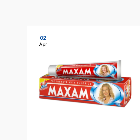
02
Apr