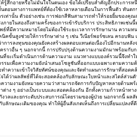
ให้รู้สึกอายหรือไม่มั่นใจในตนเอง ข้อได้เปรียบสำคัญอีกประการหนึ
้นตอนทางการแพทย์ที่ต้องใช้เวลาหลายเดือนในการฟื้นตัว ทันต
การเท่านั้น ตัวอย่างเช่น การฟอกสีฟันสามารถทำให้รอยยิ้มของคุณ
ชิงภายในสองถึงสามครั้งของการเข้ารับบริการ ประสิทธิภาพเช่นนี
ลลัพธ์ที่มีความหมายโดยไม่ต้องใช้ระยะเวลาการรักษานาน ความ
นิคขั้นสูงช่วยให้การรักษาต่าง ๆ เช่น วีเนียร์พอร์ซเลน ครอบฟั
าการลงทุนของคุณยังคงสร้างผลตอบแทนต่อเนื่องไปอีกนานหลังจา
การชั่วคราวอื่น ๆ นอกจากนี้ การปรับปรุงด้านความงามมักมาพร้อม
่จะเริ่มดำเนินการด้านความงาม แนวทางแบบองค์รวมนี้จึงทำให้คุณไม
นตกรรมเพื่อความงามยังนำเสนอโซลูชันที่ออกแบบเฉพาะตามความต
ื่อทำความเข้าใจวิสัยทัศน์ของคุณและจัดทำแผนการรักษาที่สอด
ได้ว่าผลลัพธ์ที่ได้จะสอดคล้องกับลักษณะใบหน้าและสไตล์ส่วนตัว
ความงามยังหมายความว่าสามารถจัดการกับปัญหาหลายด้านพร้อมก
หาต่าง ๆ อย่างเป็นระบบและสอดคล้องกัน อีกทั้งความก้าวหน้าทาง
ังวลและยกระดับประสบการณ์โดยรวมของผู้ป่วย นอกจากนี้ ผลลัพธ์
บลักษณะเดิมของคุณ ทำให้ผู้อื่นสังเกตเห็นถึงการเปลี่ยนแปลงที่ดีข