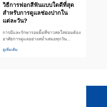
วิธีการฟอกสีฟันแบบใดดีที่สุด
ปัจ
สำหรับการดูแลช่องปากใน
ของ
แต่ละวัน?
ความ
มันต
การมีและรักษารอยยิ้มที่ขาวสดใสย่อมต้อง
ปากไ
อาศัยการดูแลอย่างสม่ำเสมอทุกวัน
ดูเพิ่
ทางท
มากกว่าการพึ่งพาการรักษาโดยผู้
ดูเพิ่มเติม
อะไร
เชี่ยวชาญเป็นระยะๆ เพียงอย่างเดียว วิธี
ผลิต
การฟอกสีฟันที่ดีที่สุดสำหรับการดูแล
ถ่าน
ประจำวันนั้น คือการใช้ผลิตภัณฑ์ที่อ่อน
การทำ
โยนแต่ได้ผลดีร่วมกับการดูแลสุขภาพช่อง
ปากอย่างถูกต้อง...