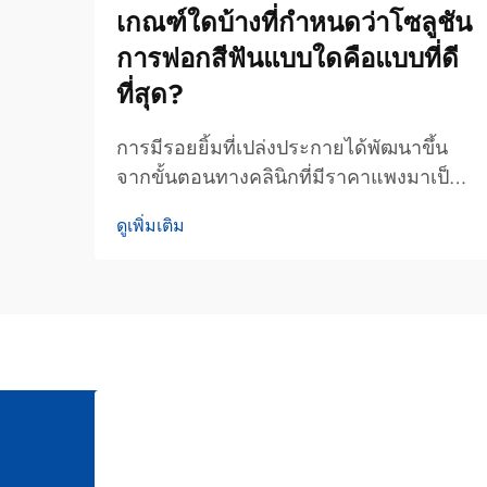
เกณฑ์ใดบ้างที่กำหนดว่าโซลูชัน
การฟอกสีฟันแบบใดคือแบบที่ดี
ที่สุด?
การมีรอยยิ้มที่เปล่งประกายได้พัฒนาขึ้น
จากขั้นตอนทางคลินิกที่มีราคาแพงมาเป็น
กิจวัตรประจำวันในการดูแลสุขภาพช่อง
ดูเพิ่มเติม
ปาก ขณะที่ผู้บริโภคกำลังค้นหาโซลูชันการ
ฟอกสีฟันที่ดีที่สุดซึ่งสามารถปรับเข้ากับไลฟ์
สไตล์ที่เร่งรีบได้ ปัจจุบันพวกเขาส่วนใหญ่
หันไปใช้ผลิตภัณฑ์ฟอกสีฟันขั้นสูงที่ใช้งาน
ได้สะดวก...