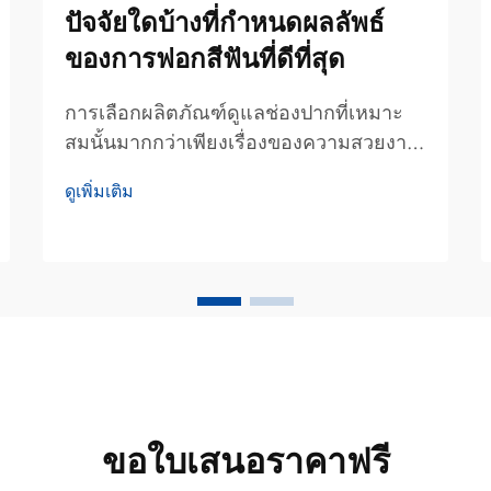
ปัจจัยใดบ้างที่กำหนดผลลัพธ์
ของการฟอกสีฟันที่ดีที่สุด
การเลือกผลิตภัณฑ์ดูแลช่องปากที่เหมาะ
สมนั้นมากกว่าเพียงเรื่องของความสวยงาม
เท่านั้น แต่ยังเป็นการลงทุนเพื่อสุขภาพฟัน
ดูเพิ่มเติม
ในระยะยาวอีกด้วย สำหรับหลายคน การ
เริ่มต้นเส้นทางสู่รอยยิ้มที่สดใสขึ้นเริ่มจาก
การเลือกยาสีฟันฟอกสีฟันที่ดีที่สุด ซึ่งต้อง
สามารถสมดุลระหว่างประสิทธิภาพในการ
ขจัดคราบสี...
ขอใบเสนอราคาฟรี