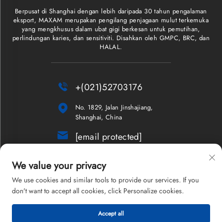
Berpusat di Shanghai dengan lebih daripada 30 tahun pengalaman
eksport, MAXAM merupakan pengilang penjagaan mulut terkemuka
yang mengkhusus dalam ubat gigi berkesan untuk pemutihan,
perlindungan karies, dan sensitiviti. Disahkan oleh GMPC, BRC, dan
HALAL.

+(021)52703176

No. 1829, Jalan Jinshajiang,
Shanghai, China

[email protected]
Buletin
We value your privacy
We use cookies and similar tools to provide our services. If you
don't want to accept all cookies, click Personalize cookies.
Hak Cipta © 2026 Shanghai Maxam Company Limited. Hak cipta
Accept all
terpelihara.