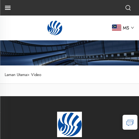
MS
Laman Utama>
Video