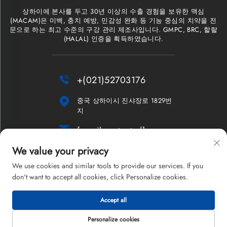
상하이에 본사를 두고 30년 이상의 수출 경험을 보유한 맥심
(MACAM)은 미백, 충치 예방, 민감성 완화 등 기능 중심의 치약을 전
문으로 하는 최고 수준의 구강 관리 제조사입니다. GMPC, BRC, 할랄
(HALAL) 인증을 획득하였습니다.

+(021)52703176

중국 상하이시 진샤장로 1829번
지

[email protected]
We value your privacy
뉴스레터
We use cookies and similar tools to provide our services. If you
don't want to accept all cookies, click Personalize cookies.
Accept all
저작권 © 2026 상하이 맥심 컴퍼니 리미티드. 모든 권리 보유.
개인정보 처리방침
Personalize cookies