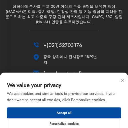
상하이에 본사를 두고 30년 이상의 수출 경험을 보유한 맥심
(MACAM)은 미백, 충치 예방, 민감성 완화 등 기능 중심의 치약을 전
문으로 하는 최고 수준의 구강 관리 제조사입니다. GMPC, BRC, 할랄
(HALAL) 인증을 획득하였습니다.

+(021)52703176

중국 상하이시 진샤장로 1829번
지

[email protected]
We value your privacy
뉴스레터
We use cookies and similar tools to provide our services. If you
don't want to accept all cookies, click Personalize cookies.
Accept all
저작권 © 2026 상하이 맥심 컴퍼니 리미티드. 모든 권리 보유.
개인정보 처리방침
Personalize cookies