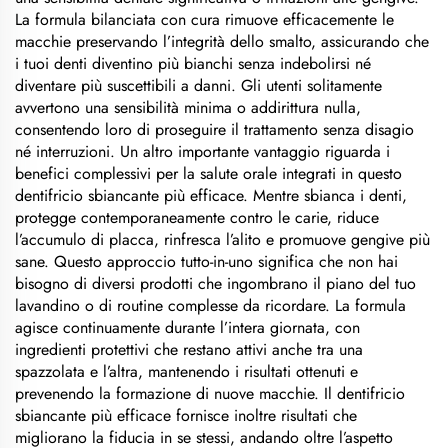
La formula bilanciata con cura rimuove efficacemente le
macchie preservando l’integrità dello smalto, assicurando che
i tuoi denti diventino più bianchi senza indebolirsi né
diventare più suscettibili a danni. Gli utenti solitamente
avvertono una sensibilità minima o addirittura nulla,
consentendo loro di proseguire il trattamento senza disagio
né interruzioni. Un altro importante vantaggio riguarda i
benefici complessivi per la salute orale integrati in questo
dentifricio sbiancante più efficace. Mentre sbianca i denti,
protegge contemporaneamente contro le carie, riduce
l’accumulo di placca, rinfresca l’alito e promuove gengive più
sane. Questo approccio tutto-in-uno significa che non hai
bisogno di diversi prodotti che ingombrano il piano del tuo
lavandino o di routine complesse da ricordare. La formula
agisce continuamente durante l’intera giornata, con
ingredienti protettivi che restano attivi anche tra una
spazzolata e l’altra, mantenendo i risultati ottenuti e
prevenendo la formazione di nuove macchie. Il dentifricio
sbiancante più efficace fornisce inoltre risultati che
migliorano la fiducia in se stessi, andando oltre l’aspetto