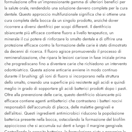
formulazione offre un’impressionante gamma di ulteriori benefici per
la salute orale, rendendolo una soluzione davvero completa per la cura
dentale. Questo approccio multifunzionale significa che si ottiene una
cura completa della bocca da un singolo prodotto, anziché dover
ricorrere a diversi dentifrici per scopi differenti. Il dentifricio
sbiancante più efficace contiene fluoro a livello terapeutico, un
minerale il cui potere di rinforzare lo smalto dentale e di offrire una
protezione efficace contro la formazione delle carie è stato dimostrato
da decenni di ricerca. Il fluoro agisce promuovendo il processo di
remineralizzazione, che ripara le lesioni cariose in fase iniziale prima
che progrediscano fino a diventare carie che richiedono un intervento
odontoiatrico. Questa azione anticarie avviene in modo continuo
durante il brushing: gli ioni di fluoro si incorporano nella struttura
dello smalto, creando una superficie più resistente agli acidi e quindi
meglio in grado di sopportare gli acidi batterici prodotti dopo i pasti.
Oltre alla prevenzione delle carie, questo dentifricio sbiancante più
efficace contiene agenti antibatterici che contrastano i batteri nocivi
responsabili dell’accumulo di placca, delle malattie gengivali e
dell’alitosi. Questi ingredienti antimicrobici riducono la popolazione
batterica presente nella bocca, ostacolando la formazione del biofilm
appiccicoso che si accumula sui denti e lungo il margine gengivale.
Controllando la crescita batterica, la formulazione aiuta a prevenire la