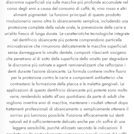
discromie superficiali sia sulle macchie più profonde accumulate nel
corso degli anni a causa del consumo di caffè, tè, vino rosso e altri
alimenti pigmentati. Le funzioni principali di questo prodotto
rivoluzionario vanno oltre lo sbiancamento semplice, includendo una
protezione completa della salute orale, la prevenzione delle carie e
un’alito fresco di lunga durata. Le caratteristiche tecnologiche integrate
nel dentifricio sbiancante più potente comprendono particelle
microabrasive che rimuovono delicatamente le macchie superficiali
senza danneggiare lo smalto dentale, composti rilascianti ossigeno
che penetrano al di sotto della superficie dello smalto per degradare
le discromie più ostinate e agenti remineralizzanti che rafforzano i
denti durante l’azione sbiancante. La formula contiene inoltre fluoro
per la protezione contro le carie e componenti antibatterici che
contrastano la formazione della placca e le malattie gengivali. Le
applicazioni di questo dentifricio sbiancante più potente sono molto
varie, rendendolo adatto all’uso quotidiano da parte di adulti che
vogliono invertire anni di macchie, mantenere i risultati ottenuti dopo
trattamenti professionali di sbiancamento o semplicemente ottenere il
sorriso più luminoso possibile. Funziona efficacemente sui denti
naturali ed è sufficientemente delicato anche per chi soffre di una
leggera sensibilità, purché utilizzato secondo le indicazioni. Il