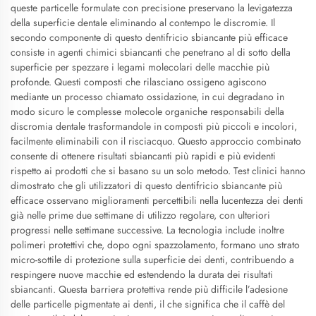
queste particelle formulate con precisione preservano la levigatezza
della superficie dentale eliminando al contempo le discromie. Il
secondo componente di questo dentifricio sbiancante più efficace
consiste in agenti chimici sbiancanti che penetrano al di sotto della
superficie per spezzare i legami molecolari delle macchie più
profonde. Questi composti che rilasciano ossigeno agiscono
mediante un processo chiamato ossidazione, in cui degradano in
modo sicuro le complesse molecole organiche responsabili della
discromia dentale trasformandole in composti più piccoli e incolori,
facilmente eliminabili con il risciacquo. Questo approccio combinato
consente di ottenere risultati sbiancanti più rapidi e più evidenti
rispetto ai prodotti che si basano su un solo metodo. Test clinici hanno
dimostrato che gli utilizzatori di questo dentifricio sbiancante più
efficace osservano miglioramenti percettibili nella lucentezza dei denti
già nelle prime due settimane di utilizzo regolare, con ulteriori
progressi nelle settimane successive. La tecnologia include inoltre
polimeri protettivi che, dopo ogni spazzolamento, formano uno strato
micro-sottile di protezione sulla superficie dei denti, contribuendo a
respingere nuove macchie ed estendendo la durata dei risultati
sbiancanti. Questa barriera protettiva rende più difficile l’adesione
delle particelle pigmentate ai denti, il che significa che il caffè del