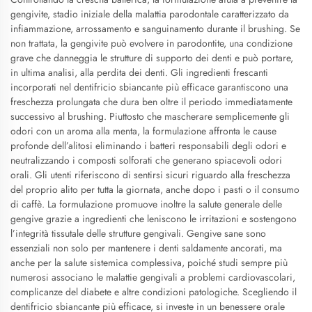
gengivite, stadio iniziale della malattia parodontale caratterizzato da
infiammazione, arrossamento e sanguinamento durante il brushing. Se
non trattata, la gengivite può evolvere in parodontite, una condizione
grave che danneggia le strutture di supporto dei denti e può portare,
in ultima analisi, alla perdita dei denti. Gli ingredienti frescanti
incorporati nel dentifricio sbiancante più efficace garantiscono una
freschezza prolungata che dura ben oltre il periodo immediatamente
successivo al brushing. Piuttosto che mascherare semplicemente gli
odori con un aroma alla menta, la formulazione affronta le cause
profonde dell’alitosi eliminando i batteri responsabili degli odori e
neutralizzando i composti solforati che generano spiacevoli odori
orali. Gli utenti riferiscono di sentirsi sicuri riguardo alla freschezza
del proprio alito per tutta la giornata, anche dopo i pasti o il consumo
di caffè. La formulazione promuove inoltre la salute generale delle
gengive grazie a ingredienti che leniscono le irritazioni e sostengono
l’integrità tissutale delle strutture gengivali. Gengive sane sono
essenziali non solo per mantenere i denti saldamente ancorati, ma
anche per la salute sistemica complessiva, poiché studi sempre più
numerosi associano le malattie gengivali a problemi cardiovascolari,
complicanze del diabete e altre condizioni patologiche. Scegliendo il
dentifricio sbiancante più efficace, si investe in un benessere orale