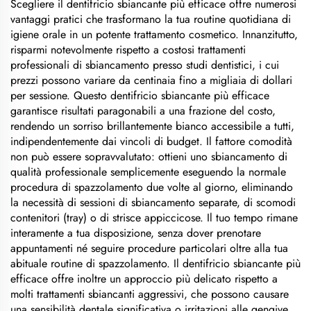
Scegliere il dentifricio sbiancante più efficace offre numerosi
vantaggi pratici che trasformano la tua routine quotidiana di
igiene orale in un potente trattamento cosmetico. Innanzitutto,
risparmi notevolmente rispetto a costosi trattamenti
professionali di sbiancamento presso studi dentistici, i cui
prezzi possono variare da centinaia fino a migliaia di dollari
per sessione. Questo dentifricio sbiancante più efficace
garantisce risultati paragonabili a una frazione del costo,
rendendo un sorriso brillantemente bianco accessibile a tutti,
indipendentemente dai vincoli di budget. Il fattore comodità
non può essere sopravvalutato: ottieni uno sbiancamento di
qualità professionale semplicemente eseguendo la normale
procedura di spazzolamento due volte al giorno, eliminando
la necessità di sessioni di sbiancamento separate, di scomodi
contenitori (tray) o di strisce appiccicose. Il tuo tempo rimane
interamente a tua disposizione, senza dover prenotare
appuntamenti né seguire procedure particolari oltre alla tua
abituale routine di spazzolamento. Il dentifricio sbiancante più
efficace offre inoltre un approccio più delicato rispetto a
molti trattamenti sbiancanti aggressivi, che possono causare
una sensibilità dentale significativa o irritazioni alle gengive.