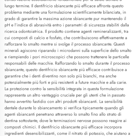
lungo termine. Il dentifricio sbiancante più efficace affronta questo
problema mediante una formulazione scientificamente bilanciata, in
grado di garantire la massima azione sbiancante pur mantenendo il
pH e l’indice di abrasività entro i parametri di sicurezza stabiliti dalla
ricerca odontoiatrica. Il prodotto contiene agenti remineralizzanti, tra
cui composti di calcio e fosfato, che contribuiscono effettivamente a
rafforzare lo smalto mentre si svolge il processo sbiancante. Questi
minerali agiscono riparando i microdanni sulla superficie dello smalto
e riempiendo i pori microscopici che possono trattenere le particelle
responsabili delle macchie. Rafforzando lo smalto durante il processo
sbiancante, questo dentifricio sbiancante più efficace contribuisce a
garantire che i denti diventino non solo più bianchi, ma anche
potenzialmente più forti e più resistenti a future macchie e alla carie.
La protezione contro la sensibilità integrata in questa formulazione
rappresenta un altro vantaggio cruciale per gli utenti che in passato
hanno avvertito fastidio con altri prodotti sbiancanti. La sensibilità
dentale durante lo sbiancamento si verifica tipicamente quando gli
agenti sbiancanti penetrano attraverso lo smalto fino allo strato di
dentina sottostante, dove le terminazioni nervose possono reagire ai
composti chimici. Il dentifricio sbiancante più efficace incorpora
ingredienti desensibilizzanti, come il nitrato di potassio, che aiutano a