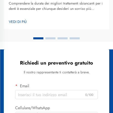
Comprendere la durata dei migliori trattamenti sbiancanti per i
denti è essenziale per chiunque desideri un sorriso più
luminoso e voglia effettuare un investimento informato nella
propria estetica orale. La durata dei risultati ottenuti con lo
VEDI DI PIÙ
sbiancamento dentale varia notevolmente in base a...
Richiedi un preventivo gratuito
Il nostro rappresentante ti contatterà a breve.
Email
0/100
Cellulare/WhatsApp