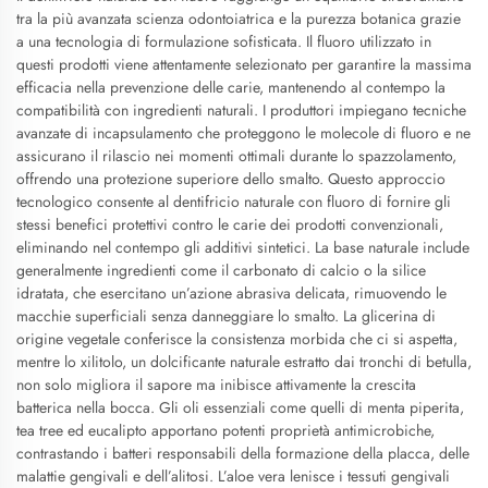
tra la più avanzata scienza odontoiatrica e la purezza botanica grazie
a una tecnologia di formulazione sofisticata. Il fluoro utilizzato in
questi prodotti viene attentamente selezionato per garantire la massima
efficacia nella prevenzione delle carie, mantenendo al contempo la
compatibilità con ingredienti naturali. I produttori impiegano tecniche
avanzate di incapsulamento che proteggono le molecole di fluoro e ne
assicurano il rilascio nei momenti ottimali durante lo spazzolamento,
offrendo una protezione superiore dello smalto. Questo approccio
tecnologico consente al dentifricio naturale con fluoro di fornire gli
stessi benefici protettivi contro le carie dei prodotti convenzionali,
eliminando nel contempo gli additivi sintetici. La base naturale include
generalmente ingredienti come il carbonato di calcio o la silice
idratata, che esercitano un’azione abrasiva delicata, rimuovendo le
macchie superficiali senza danneggiare lo smalto. La glicerina di
origine vegetale conferisce la consistenza morbida che ci si aspetta,
mentre lo xilitolo, un dolcificante naturale estratto dai tronchi di betulla,
non solo migliora il sapore ma inibisce attivamente la crescita
batterica nella bocca. Gli oli essenziali come quelli di menta piperita,
tea tree ed eucalipto apportano potenti proprietà antimicrobiche,
contrastando i batteri responsabili della formazione della placca, delle
malattie gengivali e dell’alitosi. L’aloe vera lenisce i tessuti gengivali