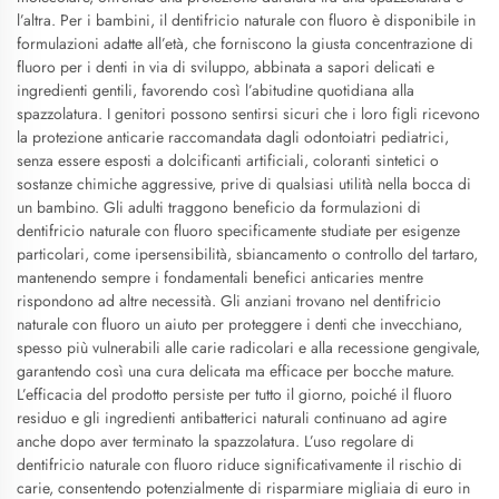
l’altra. Per i bambini, il dentifricio naturale con fluoro è disponibile in
formulazioni adatte all’età, che forniscono la giusta concentrazione di
fluoro per i denti in via di sviluppo, abbinata a sapori delicati e
ingredienti gentili, favorendo così l’abitudine quotidiana alla
spazzolatura. I genitori possono sentirsi sicuri che i loro figli ricevono
la protezione anticarie raccomandata dagli odontoiatri pediatrici,
senza essere esposti a dolcificanti artificiali, coloranti sintetici o
sostanze chimiche aggressive, prive di qualsiasi utilità nella bocca di
un bambino. Gli adulti traggono beneficio da formulazioni di
dentifricio naturale con fluoro specificamente studiate per esigenze
particolari, come ipersensibilità, sbiancamento o controllo del tartaro,
mantenendo sempre i fondamentali benefici anticaries mentre
rispondono ad altre necessità. Gli anziani trovano nel dentifricio
naturale con fluoro un aiuto per proteggere i denti che invecchiano,
spesso più vulnerabili alle carie radicolari e alla recessione gengivale,
garantendo così una cura delicata ma efficace per bocche mature.
L’efficacia del prodotto persiste per tutto il giorno, poiché il fluoro
residuo e gli ingredienti antibatterici naturali continuano ad agire
anche dopo aver terminato la spazzolatura. L’uso regolare di
dentifricio naturale con fluoro riduce significativamente il rischio di
carie, consentendo potenzialmente di risparmiare migliaia di euro in