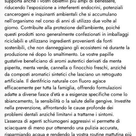
supporta anche i vostri obiettivi più ampi di benessere,
riducendo l’esposizione a interferenti endocrini, potenziali
cancerogeni e inquinanti ambientali che si accumulano
nell’organismo nel corso di anni di utilizzo due volte al
giorno. Contribuite alla protezione dell’ambiente, poiché
questi prodotti sono generalmente confezionati in imballaggi
riciclabili e utilizzano ingredienti provenienti da fonti
sostenibili, che non danneggiano gli ecosistemi né durante la
produzione né dopo lo smaltimento. Le vostre papille
gustative beneficiano di aromi autentici derivati da menta
piperita, menta verde, cannella o finocchio freschi, anziché
da composti aromatici sintetici che lasciano un retrogusto
artificiale. Il dentifricio naturale con fluoro agisce
efficacemente per tutta la famiglia, offrendo formulazioni
adatte a diverse fasce d’età e a esigenze specifiche come lo
sbiancamento, la sensibilità o la salute delle gengive. Investite
nella prevenzione, affrontando le cause profonde dei
problemi dentali anziché limitarvi a trattarne i sintomi.
L’assenza di agenti schiumogeni aggressivi vi permette di
sciacquare di meno pur ottenendo una pulizia accurata,
risparmiando acqua e rendendo la vostra routine mattutina più