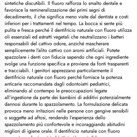
sintetiche discutibili. Il fluoro rafforza lo smalto dentale e
favorisce la remineralizzazione dei primi segni di
decadimento, il che significa meno visite dal dentista e costi
inferiori per i trattamenti nel tempo. La bocca si sente più
pulita e fresca perché il dentifricio naturale con fluoro utilizza
oli essenziali ed estratti vegetali che neutralizzano i batteri
responsabili del cattivo odore, anziché mascherare
semplicemente l’alito cattivo con aromi artificiali. Potete
spazzolare i denti con fiducia sapendo che ogni ingrediente
svolge una funzione specifica e proviene da fonti trasparenti
e tracciabili. I genitori apprezzano particolarmente il
dentifricio naturale con fluoro perché fornisce la potenza
anticarie raccomandata dagli odontoiatri pediatrici,
eliminando al contempo le preoccupazioni legate
all’ingestione da parte dei bambini di additivi potenzialmente
dannosi durante lo spazzolamento. La formulazione delicata
provoca meno irritazioni nelle persone con gengive sensibili
o soggette ad aftosi, rendendo l’esperienza dello
spazzolamento più confortevole e incoraggiando abitudini
migliori di igiene orale. Il dentifricio naturale con fluoro