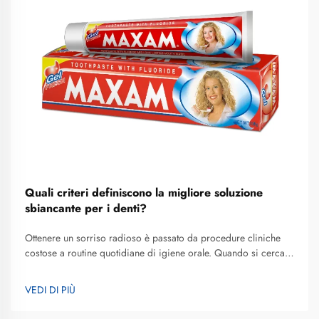
Quali criteri definiscono la migliore soluzione
sbiancante per i denti?
Ottenere un sorriso radioso è passato da procedure cliniche
costose a routine quotidiane di igiene orale. Quando si cerca
la migliore soluzione sbiancante per i denti adatta a uno stile di
vita frenetico, la maggior parte dei consumatori si sta ora
VEDI DI PIÙ
orientando verso strumenti avanzati per lo sbiancamento
dentale...