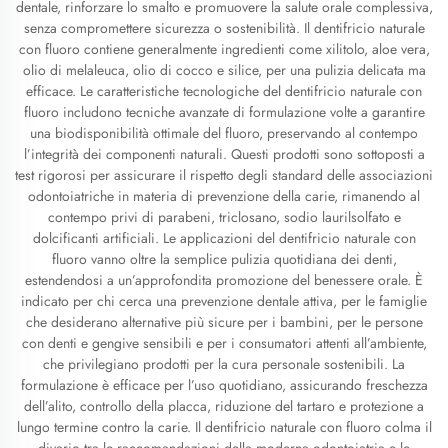
dentale, rinforzare lo smalto e promuovere la salute orale complessiva,
senza compromettere sicurezza o sostenibilità. Il dentifricio naturale
con fluoro contiene generalmente ingredienti come xilitolo, aloe vera,
olio di melaleuca, olio di cocco e silice, per una pulizia delicata ma
efficace. Le caratteristiche tecnologiche del dentifricio naturale con
fluoro includono tecniche avanzate di formulazione volte a garantire
una biodisponibilità ottimale del fluoro, preservando al contempo
l’integrità dei componenti naturali. Questi prodotti sono sottoposti a
test rigorosi per assicurare il rispetto degli standard delle associazioni
odontoiatriche in materia di prevenzione della carie, rimanendo al
contempo privi di parabeni, triclosano, sodio laurilsolfato e
dolcificanti artificiali. Le applicazioni del dentifricio naturale con
fluoro vanno oltre la semplice pulizia quotidiana dei denti,
estendendosi a un’approfondita promozione del benessere orale. È
indicato per chi cerca una prevenzione dentale attiva, per le famiglie
che desiderano alternative più sicure per i bambini, per le persone
con denti e gengive sensibili e per i consumatori attenti all’ambiente,
che privilegiano prodotti per la cura personale sostenibili. La
formulazione è efficace per l’uso quotidiano, assicurando freschezza
dell’alito, controllo della placca, riduzione del tartaro e protezione a
lungo termine contro la carie. Il dentifricio naturale con fluoro colma il