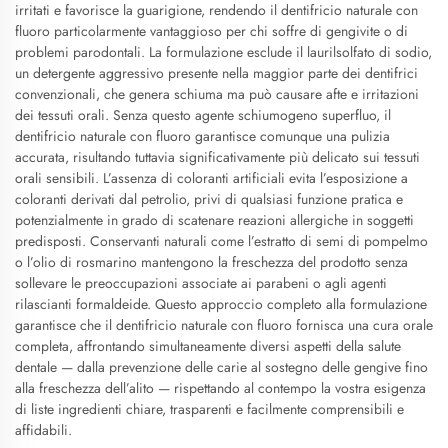
irritati e favorisce la guarigione, rendendo il dentifricio naturale con
fluoro particolarmente vantaggioso per chi soffre di gengivite o di
problemi parodontali. La formulazione esclude il laurilsolfato di sodio,
un detergente aggressivo presente nella maggior parte dei dentifrici
convenzionali, che genera schiuma ma può causare afte e irritazioni
dei tessuti orali. Senza questo agente schiumogeno superfluo, il
dentifricio naturale con fluoro garantisce comunque una pulizia
accurata, risultando tuttavia significativamente più delicato sui tessuti
orali sensibili. L’assenza di coloranti artificiali evita l’esposizione a
coloranti derivati dal petrolio, privi di qualsiasi funzione pratica e
potenzialmente in grado di scatenare reazioni allergiche in soggetti
predisposti. Conservanti naturali come l’estratto di semi di pompelmo
o l’olio di rosmarino mantengono la freschezza del prodotto senza
sollevare le preoccupazioni associate ai parabeni o agli agenti
rilascianti formaldeide. Questo approccio completo alla formulazione
garantisce che il dentifricio naturale con fluoro fornisca una cura orale
completa, affrontando simultaneamente diversi aspetti della salute
dentale — dalla prevenzione delle carie al sostegno delle gengive fino
alla freschezza dell’alito — rispettando al contempo la vostra esigenza
di liste ingredienti chiare, trasparenti e facilmente comprensibili e
affidabili.