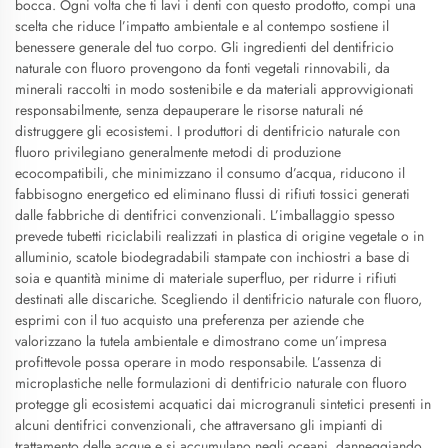
bocca. Ogni volta che ti lavi i denti con questo prodotto, compi una
scelta che riduce l’impatto ambientale e al contempo sostiene il
benessere generale del tuo corpo. Gli ingredienti del dentifricio
naturale con fluoro provengono da fonti vegetali rinnovabili, da
minerali raccolti in modo sostenibile e da materiali approvvigionati
responsabilmente, senza depauperare le risorse naturali né
distruggere gli ecosistemi. I produttori di dentifricio naturale con
fluoro privilegiano generalmente metodi di produzione
ecocompatibili, che minimizzano il consumo d’acqua, riducono il
fabbisogno energetico ed eliminano flussi di rifiuti tossici generati
dalle fabbriche di dentifrici convenzionali. L’imballaggio spesso
prevede tubetti riciclabili realizzati in plastica di origine vegetale o in
alluminio, scatole biodegradabili stampate con inchiostri a base di
soia e quantità minime di materiale superfluo, per ridurre i rifiuti
destinati alle discariche. Scegliendo il dentifricio naturale con fluoro,
esprimi con il tuo acquisto una preferenza per aziende che
valorizzano la tutela ambientale e dimostrano come un’impresa
profittevole possa operare in modo responsabile. L’assenza di
microplastiche nelle formulazioni di dentifricio naturale con fluoro
protegge gli ecosistemi acquatici dai microgranuli sintetici presenti in
alcuni dentifrici convenzionali, che attraversano gli impianti di
trattamento delle acque e si accumulano negli oceani, danneggiando