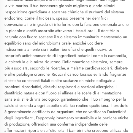
la vita marina. Il tuo benessere globale migliora quando elimini
l’esposizione quotidiana a sostanze chimiche disturbanti del sistema
endocrino, come il triclosan, spesso presente nei dentifrici
convenzionali e in grado di interferire con la funzione ormonale anche
in piccole quantità assorbite attraverso i tessuti orali. Il dentifricio
naturale con fluoro sostiene il tuo sistema immunitario mantenendo un
equilibrio sano del microbioma orale, anziché uccidere
indiscriminatamente sia i batteri benefici che quelli nocivi. Le
proprietà antinfiammatorie di ingredienti botanici come la camomilla,
la calendula e la mirra riducono l’infiammazione sistemica, sempre
più associata, secondo le ricerche, a malattie cardiovascolari, diabete
e altre patologie croniche. Riduci il carico tossico evitando fragranze
sintetiche contenenti ftalati e altre sostanze chimiche collegate a
problemi riproduttivi, disturbi respiratori e reazioni allergiche. Il
dentifricio naturale con fluoro si allinea alle scelte di alimentazione
sana e di stile di vita biologico, garantendo che il tuo impegno per la
salute si estenda a ogni aspetto della tua routine quotidiana. Il prodotto
è generalmente certificato da organismi che ne verificano l’autenticità
degli ingredienti, l’approvvigionamento sostenibile e le pratiche etiche
di produzione, offrendoti una conferma indipendente delle
affermazioni riportate sull’etichetta. I bambini che crescono utilizzando