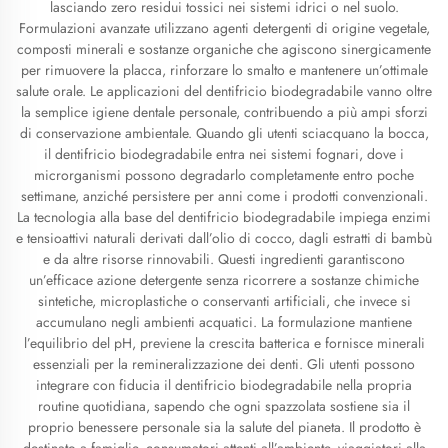
lasciando zero residui tossici nei sistemi idrici o nel suolo.
Formulazioni avanzate utilizzano agenti detergenti di origine vegetale,
composti minerali e sostanze organiche che agiscono sinergicamente
per rimuovere la placca, rinforzare lo smalto e mantenere un’ottimale
salute orale. Le applicazioni del dentifricio biodegradabile vanno oltre
la semplice igiene dentale personale, contribuendo a più ampi sforzi
di conservazione ambientale. Quando gli utenti sciacquano la bocca,
il dentifricio biodegradabile entra nei sistemi fognari, dove i
microrganismi possono degradarlo completamente entro poche
settimane, anziché persistere per anni come i prodotti convenzionali.
La tecnologia alla base del dentifricio biodegradabile impiega enzimi
e tensioattivi naturali derivati dall’olio di cocco, dagli estratti di bambù
e da altre risorse rinnovabili. Questi ingredienti garantiscono
un’efficace azione detergente senza ricorrere a sostanze chimiche
sintetiche, microplastiche o conservanti artificiali, che invece si
accumulano negli ambienti acquatici. La formulazione mantiene
l’equilibrio del pH, previene la crescita batterica e fornisce minerali
essenziali per la remineralizzazione dei denti. Gli utenti possono
integrare con fiducia il dentifricio biodegradabile nella propria
routine quotidiana, sapendo che ogni spazzolata sostiene sia il
proprio benessere personale sia la salute del pianeta. Il prodotto è