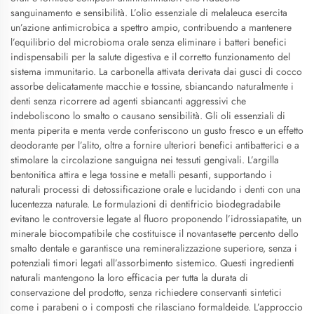
sanguinamento e sensibilità. L’olio essenziale di melaleuca esercita
un’azione antimicrobica a spettro ampio, contribuendo a mantenere
l’equilibrio del microbioma orale senza eliminare i batteri benefici
indispensabili per la salute digestiva e il corretto funzionamento del
sistema immunitario. La carbonella attivata derivata dai gusci di cocco
assorbe delicatamente macchie e tossine, sbiancando naturalmente i
denti senza ricorrere ad agenti sbiancanti aggressivi che
indeboliscono lo smalto o causano sensibilità. Gli oli essenziali di
menta piperita e menta verde conferiscono un gusto fresco e un effetto
deodorante per l’alito, oltre a fornire ulteriori benefici antibatterici e a
stimolare la circolazione sanguigna nei tessuti gengivali. L’argilla
bentonitica attira e lega tossine e metalli pesanti, supportando i
naturali processi di detossificazione orale e lucidando i denti con una
lucentezza naturale. Le formulazioni di dentifricio biodegradabile
evitano le controversie legate al fluoro proponendo l’idrossiapatite, un
minerale biocompatibile che costituisce il novantasette percento dello
smalto dentale e garantisce una remineralizzazione superiore, senza i
potenziali timori legati all’assorbimento sistemico. Questi ingredienti
naturali mantengono la loro efficacia per tutta la durata di
conservazione del prodotto, senza richiedere conservanti sintetici
come i parabeni o i composti che rilasciano formaldeide. L’approccio