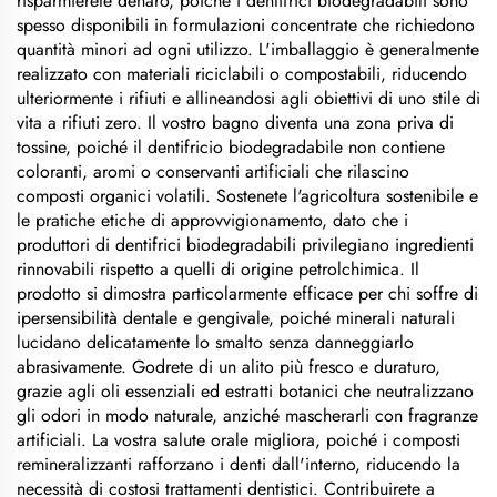
risparmierete denaro, poiché i dentifrici biodegradabili sono
spesso disponibili in formulazioni concentrate che richiedono
quantità minori ad ogni utilizzo. L'imballaggio è generalmente
realizzato con materiali riciclabili o compostabili, riducendo
ulteriormente i rifiuti e allineandosi agli obiettivi di uno stile di
vita a rifiuti zero. Il vostro bagno diventa una zona priva di
tossine, poiché il dentifricio biodegradabile non contiene
coloranti, aromi o conservanti artificiali che rilascino
composti organici volatili. Sostenete l'agricoltura sostenibile e
le pratiche etiche di approvvigionamento, dato che i
produttori di dentifrici biodegradabili privilegiano ingredienti
rinnovabili rispetto a quelli di origine petrolchimica. Il
prodotto si dimostra particolarmente efficace per chi soffre di
ipersensibilità dentale e gengivale, poiché minerali naturali
lucidano delicatamente lo smalto senza danneggiarlo
abrasivamente. Godrete di un alito più fresco e duraturo,
grazie agli oli essenziali ed estratti botanici che neutralizzano
gli odori in modo naturale, anziché mascherarli con fragranze
artificiali. La vostra salute orale migliora, poiché i composti
remineralizzanti rafforzano i denti dall'interno, riducendo la
necessità di costosi trattamenti dentistici. Contribuirete a