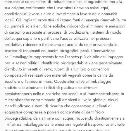
consente ai consumatori di rintracciare ciascun ingrediente fino alla
sua origine, verificando che i lavoratori ricevano salari equi,
condizioni di lavoro sicure e investimenti a favore delle comunità
locali. Gli impianti produttivi utilizzano fonti di energia rinnovabile, tra
cui pannelli solari e turbine eoliche, riducendo al minimo le emissioni
di carbonio associate ai processi di produzione. I sistemi di riciclo
dell’acqua captano e purificano l’acqua utilizzata nei processi
produttivi, riducendo il consumo di acqua dolce e prevenendo lo
scarico di inquinanti nei bacini idrografici locali. L’innovazione
nell’imballaggio rappresenta forse l’aspetto più visibile dell’impegno
per la sostenibilità: il dentifricio biodegradabile viene generalmente
distribuito in vasetti di vetro, tubetti di alluminio o contenitori
compostabili realizzati con materiali vegetali come la canna da
zucchero o l’amido di mais. Queste alternative all’imballaggio
tradizionale eliminano i rifiuti di plastica che altrimenti
persisterebbero nelle discariche per secoli o si frammenterebbero in
microplastiche contaminando gli ambienti a livello globale. Alcuni
marchi offrono sistemi di ricarica che consentono ai clienti di
acquistare compresse o polveri concentrate di dentifricio
biodegradabile, da riattivare con acqua, riducendo drasticamente sia
i rifiuti da imballaggio sia le emissioni legate al trasporto. Le etichette
sono stampate con inchiostri a base di soia su carta riciclata,