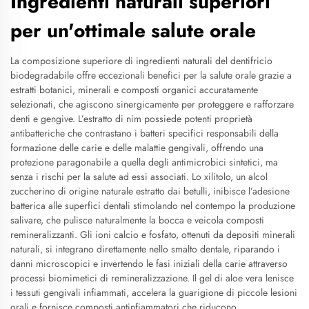
Ingredienti naturali superiori
per un'ottimale salute orale
La composizione superiore di ingredienti naturali del dentifricio
biodegradabile offre eccezionali benefici per la salute orale grazie a
estratti botanici, minerali e composti organici accuratamente
selezionati, che agiscono sinergicamente per proteggere e rafforzare
denti e gengive. L’estratto di nim possiede potenti proprietà
antibatteriche che contrastano i batteri specifici responsabili della
formazione delle carie e delle malattie gengivali, offrendo una
protezione paragonabile a quella degli antimicrobici sintetici, ma
senza i rischi per la salute ad essi associati. Lo xilitolo, un alcol
zuccherino di origine naturale estratto dai betulli, inibisce l’adesione
batterica alle superfici dentali stimolando nel contempo la produzione
salivare, che pulisce naturalmente la bocca e veicola composti
remineralizzanti. Gli ioni calcio e fosfato, ottenuti da depositi minerali
naturali, si integrano direttamente nello smalto dentale, riparando i
danni microscopici e invertendo le fasi iniziali della carie attraverso
processi biomimetici di remineralizzazione. Il gel di aloe vera lenisce
i tessuti gengivali infiammati, accelera la guarigione di piccole lesioni
orali e fornisce composti antinfiammatori che riducono