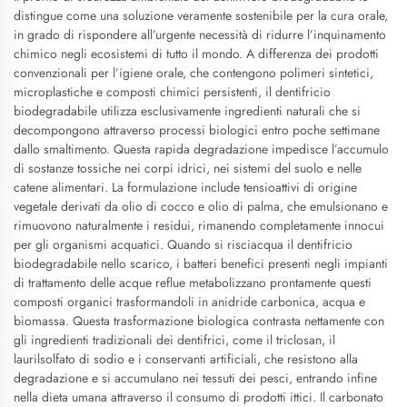
distingue come una soluzione veramente sostenibile per la cura orale,
in grado di rispondere all’urgente necessità di ridurre l’inquinamento
chimico negli ecosistemi di tutto il mondo. A differenza dei prodotti
convenzionali per l’igiene orale, che contengono polimeri sintetici,
microplastiche e composti chimici persistenti, il dentifricio
biodegradabile utilizza esclusivamente ingredienti naturali che si
decompongono attraverso processi biologici entro poche settimane
dallo smaltimento. Questa rapida degradazione impedisce l’accumulo
di sostanze tossiche nei corpi idrici, nei sistemi del suolo e nelle
catene alimentari. La formulazione include tensioattivi di origine
vegetale derivati da olio di cocco e olio di palma, che emulsionano e
rimuovono naturalmente i residui, rimanendo completamente innocui
per gli organismi acquatici. Quando si risciacqua il dentifricio
biodegradabile nello scarico, i batteri benefici presenti negli impianti
di trattamento delle acque reflue metabolizzano prontamente questi
composti organici trasformandoli in anidride carbonica, acqua e
biomassa. Questa trasformazione biologica contrasta nettamente con
gli ingredienti tradizionali dei dentifrici, come il triclosan, il
laurilsolfato di sodio e i conservanti artificiali, che resistono alla
degradazione e si accumulano nei tessuti dei pesci, entrando infine
nella dieta umana attraverso il consumo di prodotti ittici. Il carbonato