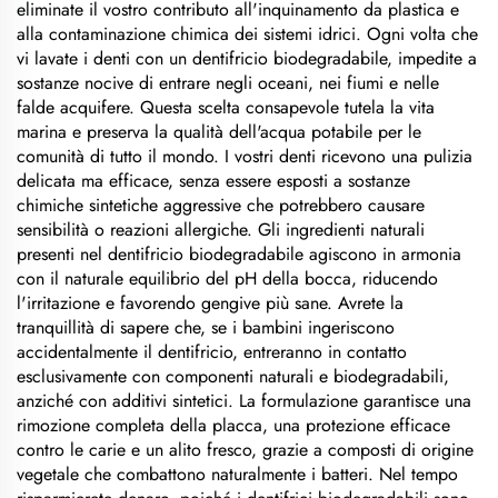
eliminate il vostro contributo all'inquinamento da plastica e
alla contaminazione chimica dei sistemi idrici. Ogni volta che
vi lavate i denti con un dentifricio biodegradabile, impedite a
sostanze nocive di entrare negli oceani, nei fiumi e nelle
falde acquifere. Questa scelta consapevole tutela la vita
marina e preserva la qualità dell'acqua potabile per le
comunità di tutto il mondo. I vostri denti ricevono una pulizia
delicata ma efficace, senza essere esposti a sostanze
chimiche sintetiche aggressive che potrebbero causare
sensibilità o reazioni allergiche. Gli ingredienti naturali
presenti nel dentifricio biodegradabile agiscono in armonia
con il naturale equilibrio del pH della bocca, riducendo
l'irritazione e favorendo gengive più sane. Avrete la
tranquillità di sapere che, se i bambini ingeriscono
accidentalmente il dentifricio, entreranno in contatto
esclusivamente con componenti naturali e biodegradabili,
anziché con additivi sintetici. La formulazione garantisce una
rimozione completa della placca, una protezione efficace
contro le carie e un alito fresco, grazie a composti di origine
vegetale che combattono naturalmente i batteri. Nel tempo