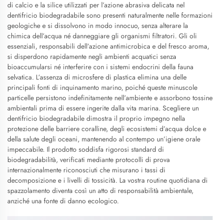
di calcio e la silice utilizzati per l’azione abrasiva delicata nel
dentifricio biodegradabile sono presenti naturalmente nelle formazioni
geologiche e si dissolvono in modo innocuo, senza alterare la
chimica dell’acqua né danneggiare gli organismi filtratori. Gli oli
essenziali, responsabili dell’azione antimicrobica e del fresco aroma,
si disperdono rapidamente negli ambienti acquatici senza
bioaccumularsi né interferire con i sistemi endocrini della fauna
selvatica. L’assenza di microsfere di plastica elimina una delle
principali fonti di inquinamento marino, poiché queste minuscole
particelle persistono indefinitamente nell’ambiente e assorbono tossine
ambientali prima di essere ingerite dalla vita marina. Scegliere un
dentifricio biodegradabile dimostra il proprio impegno nella
protezione delle barriere coralline, degli ecosistemi d’acqua dolce e
della salute degli oceani, mantenendo al contempo un’igiene orale
impeccabile. Il prodotto soddisfa rigorosi standard di
biodegradabilità, verificati mediante protocolli di prova
internazionalmente riconosciuti che misurano i tassi di
decomposizione e i livelli di tossicità. La vostra routine quotidiana di
spazzolamento diventa così un atto di responsabilità ambientale,
anziché una fonte di danno ecologico.