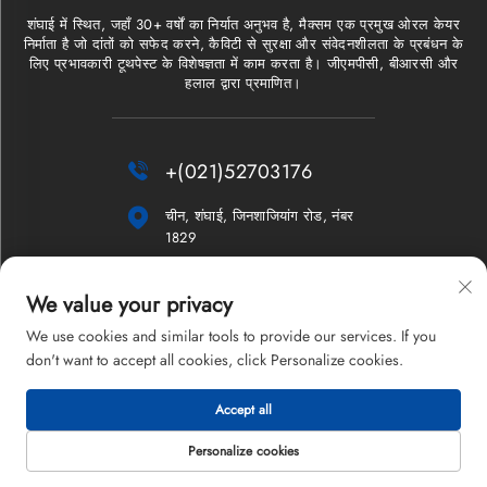
शंघाई में स्थित, जहाँ 30+ वर्षों का निर्यात अनुभव है, मैक्सम एक प्रमुख ओरल केयर
निर्माता है जो दांतों को सफेद करने, कैविटी से सुरक्षा और संवेदनशीलता के प्रबंधन के
लिए प्रभावकारी टूथपेस्ट के विशेषज्ञता में काम करता है। जीएमपीसी, बीआरसी और
हलाल द्वारा प्रमाणित।

+(021)52703176

चीन, शंघाई, जिनशाजियांग रोड, नंबर
1829

[email protected]
We value your privacy
न्यूज़लेटर
We use cookies and similar tools to provide our services. If you
don't want to accept all cookies, click Personalize cookies.
Accept all
कॉपीराइट © 2026 शंघाई मैक्सम कंपनी लिमिटेड। सर्वाधिकार सुरक्षित।
गोपनीयता नीति
Personalize cookies