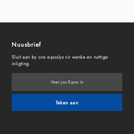
Nuusbrief
Sluit aan by ons e-poslys vir wenke en nuttige
inligting.
Voer jou E-pos in
Teken aan