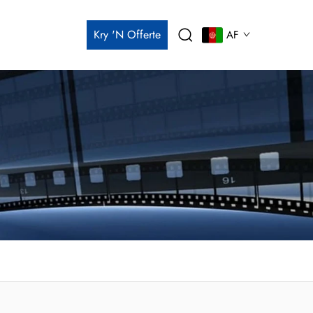
Kry 'n Offerte
AF