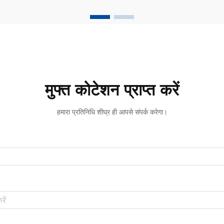
ऐनामल को एक चमकदार मुस्कान में बदल देते हैं।
दांतों की सफेदीकरण प्रक्रिया आदिम... से विकसित
हुई है
मुफ्त कोटेशन प्राप्त करें
हमारा प्रतिनिधि शीघ्र ही आपसे संपर्क करेगा।