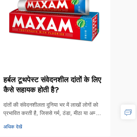
हर्बल टूथपेस्ट संवेदनशील दांतों के लिए
कार्
कैसे सहायक होती है?
कौन 
दांतों की संवेदनशीलता दुनिया भर में लाखों लोगों को
मौखिक 
प्रभावित करती है, जिससे गर्म, ठंडा, मीठा या अम्लीय
बढ़ती
भोजन और पेय पदार्थों के सेवन के समय तीव्र,
स्वास्
अधिक देखें
अधिक द
अस्थायी दर्द होता है। जबकि पारंपरिक
वाले 