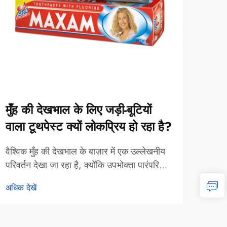
मुँह की देखभाल के लिए जड़ी-बूटियों
कौन
वाला टूथपेस्ट क्यों लोकप्रिय हो रहा है?
उपयु
वैश्विक मुँह की देखभाल के बाज़ार में एक उल्लेखनीय
संस्थ
परिवर्तन देखा जा रहा है, क्योंकि उपभोक्ता पारंपरिक
सही म
सिंथेटिक उत्पादों के बजाय प्राकृतिक और पौधे-
कई प्
अधिक देखें
अधिक द
आधारित विकल्पों पर अधिक ध्यान केंद्रित कर रहे
मूल्य
हैं। इन उभरती हुई पसंदों में से एक के रूप में, जड़ी-
जाता 
बूटियों वाला टूथपेस्ट अग्रणी स्थिति में आ गया है...
आवश्य