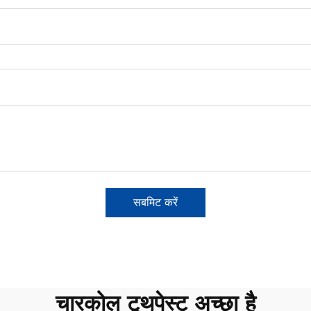
सबमिट करें
चारकोल टूथपेस्ट अच्छा है